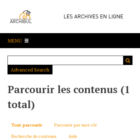
P
a
s
s
e
MENU
r
a
u
c
Advanced Search
o
n
t
Parcourir les contenus (1
e
n
total)
u
p
r
Tout parcourir
Parcourir par mot-clé
i
Recherche de contenus
Aide
n