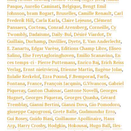
Pasque
,
Aurelio Caminati
,
Belgique
,
Bengt Emil
Johnson
,
bram Bogart
,
Bruxelles
,
Camille Renault
,
Carl
Frederik Hill
,
Carla Karla
,
Claire Lejeune
,
Clément
Pansaers
,
Cocteau
,
Conrad Arensberg
,
Corneille
,
Cy
Twombly
,
Dadaïsme
,
Daily-Bul
,
Désiré Viardot
,
Dr
Guillain
,
Duchamp
,
Duvillier
,
Dyete
,
E. Van Anderlecht
,
E. Zanartu
,
Edgar Varèse
,
Editions Champ Libre
,
Eliseo
Salino
,
Else Freytagloringhoven
,
Emilio Scanavino
,
En
ces temps-ci - Pierre Puttemans
,
Enrico Baj
,
Erich Reiss
Verlag
,
Ernst nieizviezni
,
Etienne Martin
,
Eugène Jolas
,
Eulalie Kerkelof
,
Ezra Pound
,
F.Bemporad
,
Farfa
,
Fontana
,
France
,
François Jacqmin
,
G.Vivancos
,
Gabriel
Piqueray
,
Gaston Chaissac
,
Gastone Novelli
,
Georges
Hugnet
,
Georges Piqueras
,
Georges Quasha
,
Gérard
Tremblay
,
Gianni Bertini
,
Gianni Dova
,
Gio Pomodoro
,
giuseppe Capogrossi
,
Grete Balle
,
Gudmundur Erro
,
Gui Rosey
,
Guido Biasi
,
Guillaume Apollinaire
,
Hans
Arp
,
Harry Crosby
,
Hodgkin
,
Hokousai
,
Hugo Ball
,
Iles-