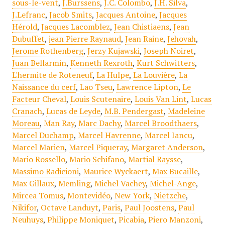
sous-le-vent
,
J.Burssens
,
J.C. Colombo
,
J.H. Silva
,
J.Lefranc
,
Jacob Smits
,
Jacques Antoine
,
Jacques
Hérold
,
Jacques Lacomblez
,
Jean Chistiaens
,
Jean
Dubuffet
,
jean Pierre Raynaud
,
Jean Raine
,
Jehovah
,
Jerome Rothenberg
,
Jerzy Kujawski
,
Joseph Noiret
,
Juan Bellarmin
,
Kenneth Rexroth
,
Kurt Schwitters
,
L'hermite de Roteneuf
,
La Hulpe
,
La Louvière
,
La
Naissance du cerf
,
Lao Tseu
,
Lawrence Lipton
,
Le
Facteur Cheval
,
Louis Scutenaire
,
Louis Van Lint
,
Lucas
Cranach
,
Lucas de Leyde
,
M.B. Pendergast
,
Madeleine
Moreau
,
Man Ray
,
Marc Dachy
,
Marcel Broodthaers
,
Marcel Duchamp
,
Marcel Havrenne
,
Marcel Iancu
,
Marcel Marien
,
Marcel Piqueray
,
Margaret Anderson
,
Mario Rossello
,
Mario Schifano
,
Martial Raysse
,
Massimo Radicioni
,
Maurice Wyckaert
,
Max Bucaille
,
Max Gillaux
,
Memling
,
Michel Vachey
,
Michel-Ange
,
Mircea Tomus
,
Montevidéo
,
New York
,
Nietzche
,
Nikifor
,
Octave Landuyt
,
Paris
,
Paul Joostens
,
Paul
Neuhuys
,
Philippe Moniquet
,
Picabia
,
Piero Manzoni
,