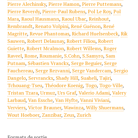
Pierre Alechinsky
,
Pierre Hamon
,
Pierre Puttemans
,
Pierre Reverdy
,
Pierre-Paul Rubens
,
Pol Le Roy
,
Pol
Mara
,
Raoul Hausmann
,
Raoul Ubac
,
Reinhout
,
Rembrandt
,
Renato Volpini
,
René Guénon
,
René
Magritte
,
Revue Phantomas
,
Richard Huelsenbeck
,
Rik
Sauwen
,
Robert Delaunay
,
Robert Filiou
,
Robert
Guiette
,
Robert Mcalmon
,
Robert Willems
,
Roger
Raveel
,
Rome
,
Roumanie
,
S.Cohn
,
S.Samyro
,
Sam
Putnam
,
Sébastien Vranckx
,
Serge Beguier
,
Serge
Fauchereau
,
Serge Rezvanni
,
Serge Vandercam
,
Sergio
Dangelo
,
Servranckx
,
Shady Hill
,
Suaheli
,
Tajiri
,
Tchouang-Tseu
,
Théodore Koenig
,
Togo
,
Togo-Ville
,
Tristan Tzara
,
Urmuz
,
Urs Graf
,
Valerio Adami
,
Valery
Larbaud
,
Van Essche
,
Van Hyfte
,
Vanni Viviani
,
Verviers
,
Victor Brauner
,
Wawinza
,
Willy Shuermans
,
Wout Hoeboer
,
Zanzibar
,
Zeus
,
Zurich
Formats de sortie