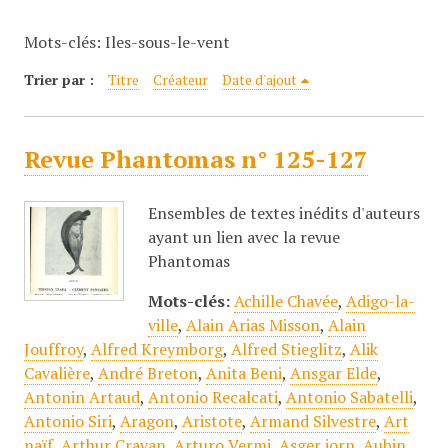
c
Mots-clés: Iles-sous-le-vent
i
p
Trier par :
Titre
Créateur
Date d'ajout
a
l
Revue Phantomas n° 125-127
Ensembles de textes inédits d'auteurs
ayant un lien avec la revue
Phantomas
Mots-clés:
Achille Chavée
,
Adigo-la-
ville
,
Alain Arias Misson
,
Alain
Jouffroy
,
Alfred Kreymborg
,
Alfred Stieglitz
,
Alik
Cavalière
,
André Breton
,
Anita Beni
,
Ansgar Elde
,
Antonin Artaud
,
Antonio Recalcati
,
Antonio Sabatelli
,
Antonio Siri
,
Aragon
,
Aristote
,
Armand Silvestre
,
Art
naïf
,
Arthur Cravan
,
Arturo Vermi
,
Asger jorn
,
Aubin