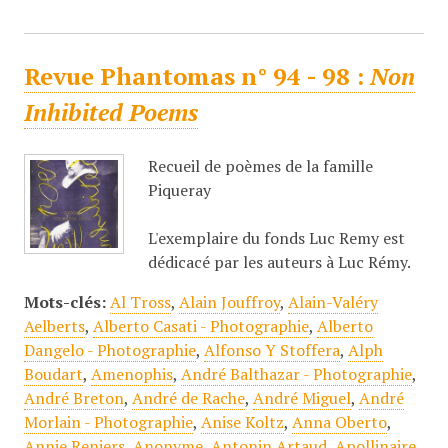
Revue Phantomas n° 94 - 98 :
Non
Inhibited Poems
Recueil de poèmes de la famille
Piqueray
L'exemplaire du fonds Luc Remy est
dédicacé par les auteurs à Luc Rémy.
Mots-clés:
Al Tross
,
Alain Jouffroy
,
Alain-Valéry
Aelberts
,
Alberto Casati - Photographie
,
Alberto
Dangelo - Photographie
,
Alfonso Y Stoffera
,
Alph
Boudart
,
Amenophis
,
André Balthazar - Photographie
,
André Breton
,
André de Rache
,
André Miguel
,
André
Morlain - Photographie
,
Anise Koltz
,
Anna Oberto
,
Annie Reniers
,
Anonyme
,
Antonin Artaud
,
Apollinaire
,