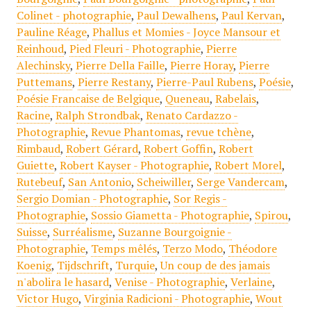
Colinet - photographie
,
Paul Dewalhens
,
Paul Kervan
,
Pauline Réage
,
Phallus et Momies - Joyce Mansour et
Reinhoud
,
Pied Fleuri - Photographie
,
Pierre
Alechinsky
,
Pierre Della Faille
,
Pierre Horay
,
Pierre
Puttemans
,
Pierre Restany
,
Pierre-Paul Rubens
,
Poésie
,
Poésie Francaise de Belgique
,
Queneau
,
Rabelais
,
Racine
,
Ralph Strondbak
,
Renato Cardazzo -
Photographie
,
Revue Phantomas
,
revue tchène
,
Rimbaud
,
Robert Gérard
,
Robert Goffin
,
Robert
Guiette
,
Robert Kayser - Photographie
,
Robert Morel
,
Rutebeuf
,
San Antonio
,
Scheiwiller
,
Serge Vandercam
,
Sergio Domian - Photographie
,
Sor Regis -
Photographie
,
Sossio Giametta - Photographie
,
Spirou
,
Suisse
,
Surréalisme
,
Suzanne Bourgoignie -
Photographie
,
Temps mêlés
,
Terzo Modo
,
Théodore
Koenig
,
Tijdschrift
,
Turquie
,
Un coup de des jamais
n'abolira le hasard
,
Venise - Photographie
,
Verlaine
,
Victor Hugo
,
Virginia Radicioni - Photographie
,
Wout