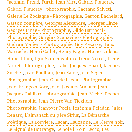
Jacqmin
,
Freud
,
Furth-Jean Mirt
,
Gabriel Piqueray
,
Gabriel Piqueray - photographie
,
Gaetano Salveti
,
Galerie Le Zodiaque - Photographie
,
Gaston Bachelard
,
Gaston compère
,
Georges Alexandre
,
Georges Linze
,
Georges Linze - Photographie
,
Gildo Bartocci -
Photographie
,
Gorgina Scanavino - Photographie
,
Gudrun Marien - Photographie
,
Guy Pezasse
,
Hans
Warrache
,
Henri Callet
,
Henry Fagne
,
Homo Ludens
,
Hubert Juin
,
Igor Sknilemsnlonx
,
Irène Noiret
,
Irène
Noiret - Photographie
,
Italie
,
Jacques Izoard
,
Jacques
Sojcher
,
Jean Paulhan
,
Jean Raine
,
Jean Seger -
Photographie
,
Jean-Claude Laydu - Photographie
,
Jean-François Bory
,
Jean-Jacques Auquier
,
Jean-
Jacques Gailliard - photographie
,
Jean-Michel Pochet -
Photographie
,
Jean-Pierre Van Tieghem -
Photographie
,
Jeanpyer Poels
,
Joséphin Peladan
,
Jules
Renard
,
L'almanach du père Sirius
,
La Démarche
Poètique
,
La Louvière
,
Lacan
,
Lauzanne
,
Le Fleuve noir
,
Le Signal de Botrange
,
Le Soleil Noir
,
Lecco
,
Les