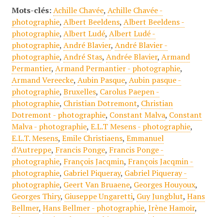
Mots-clés:
Achille Chavée
,
Achille Chavée -
photographie
,
Albert Beeldens
,
Albert Beeldens -
photographie
,
Albert Ludé
,
Albert Ludé -
photographie
,
André Blavier
,
André Blavier -
photographie
,
André Stas
,
Andrée Blavier
,
Armand
Permantier
,
Armand Permantier - photographie
,
Armand Vereecke
,
Aubin Pasque
,
Aubin pasque -
photographie
,
Bruxelles
,
Carolus Paepen -
photographie
,
Christian Dotremont
,
Christian
Dotremont - photographie
,
Constant Malva
,
Constant
Malva - photographie
,
E.L.T Mesens - photographie
,
E.L.T. Mesens
,
Emile Christiaens
,
Emmanuel
d’Autreppe
,
Francis Ponge
,
Francis Ponge -
photographie
,
François Jacqmin
,
François Jacqmin -
photographie
,
Gabriel Piqueray
,
Gabriel Piqueray -
photographie
,
Geert Van Bruaene
,
Georges Houyoux
,
Georges Thiry
,
Giuseppe Ungaretti
,
Guy Jungblut
,
Hans
Bellmer
,
Hans Bellmer - photographie
,
Irène Hamoir
,