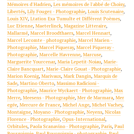
Mémoires d'Hadrien
,
Les mémoires de l'abbé de Choisy
,
Libertés
,
Lily Fougez - Photographie
,
Louis Scutenaire
,
Louis XIV
,
Ltation Exa Tumulte et Différent Poèmes
,
Luc Etienne
,
Maeterlinck
,
Magazine Litteraire
,
Mallarmé
,
Marcel Broodthaers
,
Marcel Hennart
,
Marcel Lecomte - photographie
,
Marcel Marien -
Photographie
,
Marcel Piqueray
,
Marcel Piqueray -
Photographie
,
Marcelle Havrenne
,
Marcuse
,
Marguerite Yourcenar
,
Maria Lepetit-Noiau
,
Marie-
Claire Bancquart
,
Marie-Claire Gouat - Photographie
,
Marion Koenig
,
Marivaux
,
Mark Dangin
,
Marquis de
Sade
,
Martino Oberto
,
Massimo Radicioni -
Photographie
,
Maurice Wyckaert - Photographie
,
Max
Merre
,
Meesens - Photographie
,
Mer de Marmara
,
Mer
egée
,
Mercure de France
,
Michel Ange
,
Michel Vachey
,
Montaigne
,
Moyano - Photographie
,
Neyens
,
Nicolas
Florence - Photographie
,
Opus-International
,
Orbitules
,
Paola Scanavino - Photographie
,
Paris
,
Paul
Bourgoignie
,
Paul Bourgoignie - photographie
,
Paul