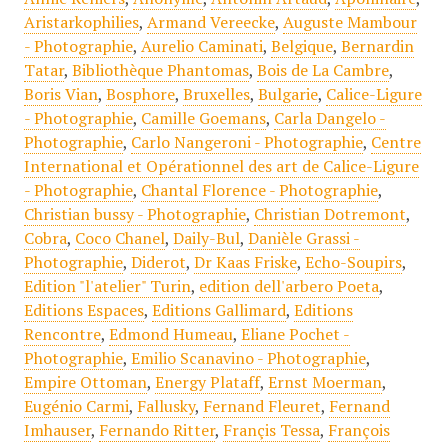
Aristarkophilies
,
Armand Vereecke
,
Auguste Mambour
- Photographie
,
Aurelio Caminati
,
Belgique
,
Bernardin
Tatar
,
Bibliothèque Phantomas
,
Bois de La Cambre
,
Boris Vian
,
Bosphore
,
Bruxelles
,
Bulgarie
,
Calice-Ligure
- Photographie
,
Camille Goemans
,
Carla Dangelo -
Photographie
,
Carlo Nangeroni - Photographie
,
Centre
International et Opérationnel des art de Calice-Ligure
- Photographie
,
Chantal Florence - Photographie
,
Christian bussy - Photographie
,
Christian Dotremont
,
Cobra
,
Coco Chanel
,
Daily-Bul
,
Danièle Grassi -
Photographie
,
Diderot
,
Dr Kaas Friske
,
Echo-Soupirs
,
Edition "l'atelier" Turin
,
edition dell'arbero Poeta
,
Editions Espaces
,
Editions Gallimard
,
Editions
Rencontre
,
Edmond Humeau
,
Eliane Pochet -
Photographie
,
Emilio Scanavino - Photographie
,
Empire Ottoman
,
Energy Plataff
,
Ernst Moerman
,
Eugénio Carmi
,
Fallusky
,
Fernand Fleuret
,
Fernand
Imhauser
,
Fernando Ritter
,
Françis Tessa
,
François