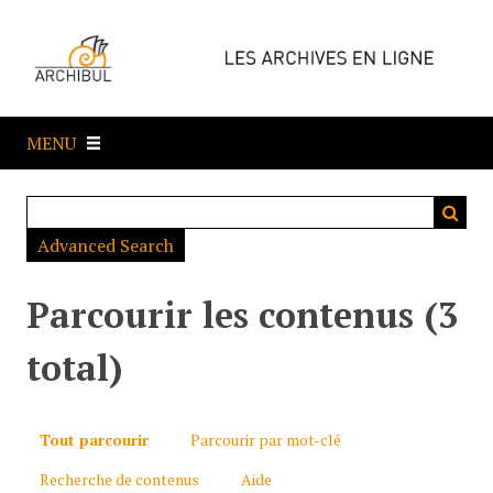
P
a
s
s
e
MENU
r
a
u
c
Advanced Search
o
n
t
Parcourir les contenus (3
e
n
total)
u
p
r
Tout parcourir
Parcourir par mot-clé
i
Recherche de contenus
Aide
n