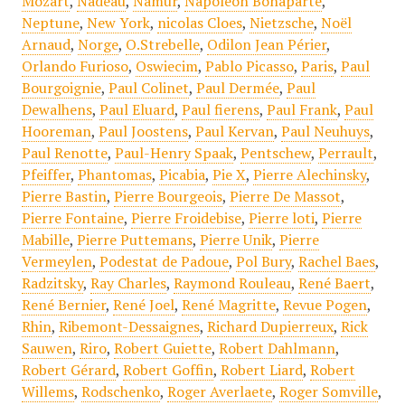
Mozart
,
Nadeau
,
Namur
,
Napoléon Bonaparte
,
Neptune
,
New York
,
nicolas Cloes
,
Nietzsche
,
Noël
Arnaud
,
Norge
,
O.Strebelle
,
Odilon Jean Périer
,
Orlando Furioso
,
Oswiecim
,
Pablo Picasso
,
Paris
,
Paul
Bourgoignie
,
Paul Colinet
,
Paul Dermée
,
Paul
Dewalhens
,
Paul Eluard
,
Paul fierens
,
Paul Frank
,
Paul
Hooreman
,
Paul Joostens
,
Paul Kervan
,
Paul Neuhuys
,
Paul Renotte
,
Paul-Henry Spaak
,
Pentschew
,
Perrault
,
Pfeiffer
,
Phantomas
,
Picabia
,
Pie X
,
Pierre Alechinsky
,
Pierre Bastin
,
Pierre Bourgeois
,
Pierre De Massot
,
Pierre Fontaine
,
Pierre Froidebise
,
Pierre loti
,
Pierre
Mabille
,
Pierre Puttemans
,
Pierre Unik
,
Pierre
Vermeylen
,
Podestat de Padoue
,
Pol Bury
,
Rachel Baes
,
Radzitsky
,
Ray Charles
,
Raymond Rouleau
,
René Baert
,
René Bernier
,
René Joel
,
René Magritte
,
Revue Pogen
,
Rhin
,
Ribemont-Dessaignes
,
Richard Dupierreux
,
Rick
Sauwen
,
Riro
,
Robert Guiette
,
Robert Dahlmann
,
Robert Gérard
,
Robert Goffin
,
Robert Liard
,
Robert
Willems
,
Rodschenko
,
Roger Averlaete
,
Roger Somville
,