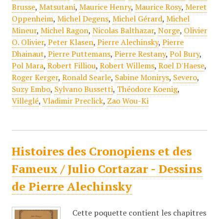
Brusse
,
Matsutani
,
Maurice Henry
,
Maurice Rosy
,
Meret
Oppenheim
,
Michel Degens
,
Michel Gérard
,
Michel
Mineur
,
Michel Ragon
,
Nicolas Balthazar
,
Norge
,
Olivier
O. Olivier
,
Peter Klasen
,
Pierre Alechinsky
,
Pierre
Dhainaut
,
Pierre Puttemans
,
Pierre Restany
,
Pol Bury
,
Pol Mara
,
Robert Filliou
,
Robert Willems
,
Roel D'Haese
,
Roger Kerger
,
Ronald Searle
,
Sabine Monirys
,
Severo
,
Suzy Embo
,
Sylvano Bussetti
,
Théodore Koenig
,
Villeglé
,
Vladimir Preclick
,
Zao Wou-Ki
Histoires des Cronopiens et des
Fameux / Julio Cortazar - Dessins
de Pierre Alechinsky
Cette poquette contient les chapitres