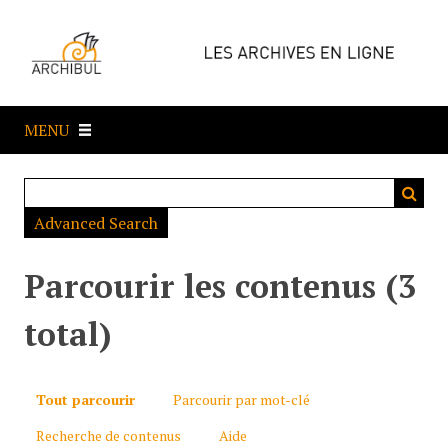
P
a
s
s
e
MENU
r
a
u
c
Advanced Search
o
n
t
Parcourir les contenus (3
e
n
total)
u
p
r
Tout parcourir
Parcourir par mot-clé
i
Recherche de contenus
Aide
n