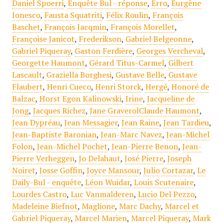
Daniel Spoerri
,
Enquête Bul - réponse
,
Erro
,
Eurgène
Ionesco
,
Fausta Squatriti
,
Félix Roulin
,
François
Baschet
,
François Jacqmin
,
François Morellet
,
Françoise Janicot
,
Frederikson
,
Gabriel Belgeonne
,
Gabriel Piqueray
,
Gaston Ferdière
,
Georges Vercheval
,
Georgette Haumont
,
Gérard Titus-Carmel
,
Gilbert
Lascault
,
Graziella Borghesi
,
Gustave Belle
,
Gustave
Flaubert
,
Henri Cueco
,
Henri Storck
,
Hergé
,
Honoré de
Balzac
,
Horst Egon Kalinowski
,
Irine
,
Jacqueline de
Jong
,
Jacques Richez
,
Jane GraverolClaude Haumont
,
Jean Dypréau
,
Jean Messagier
,
Jean Raine
,
Jean Tardieu
,
Jean-Baptiste Baronian
,
Jean-Marc Navez
,
Jean-Michel
Folon
,
Jean-Michel Pochet
,
Jean-Pierre Benon
,
Jean-
Pierre Verheggen
,
Jo Delahaut
,
José Pierre
,
Joseph
Noiret
,
Josse Goffin
,
Joyce Mansour
,
Julio Cortazar
,
Le
Daily-Bul - enquête
,
Léon Wuidar
,
Louis Scutenaire
,
Lourdes Castro
,
Luc Vanmalderen
,
Lucio Del Pezzo
,
Madeleine Biefnot
,
Maglione
,
Marc Dachy
,
Marcel et
Gabriel Piqueray
,
Marcel Marien
,
Marcel Piqueray
,
Mark