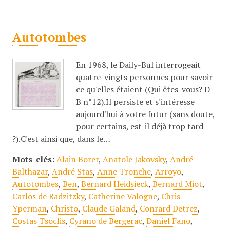
Autotombes
En 1968, le Daily-Bul interrogeait
quatre-vingts personnes pour savoir
ce qu'elles étaient (Qui êtes-vous? D-
B n°12).Il persiste et s'intéresse
aujourd'hui à votre futur (sans doute,
pour certains, est-il déjà trop tard
?).C'est ainsi que, dans le…
Mots-clés:
Alain Borer
,
Anatole Jakovsky
,
André
Balthazar
,
André Stas
,
Anne Tronche
,
Arroyo
,
Autotombes
,
Ben
,
Bernard Heidsieck
,
Bernard Miot
,
Carlos de Radzitzky
,
Catherine Valogne
,
Chris
Yperman
,
Christo
,
Claude Galand
,
Conrard Detrez
,
Costas Tsoclis
,
Cyrano de Bergerac
,
Daniel Fano
,