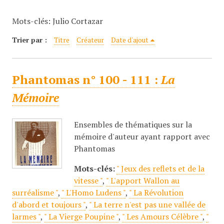
c
Mots-clés: Julio Cortazar
i
p
Trier par :
Titre
Créateur
Date d'ajout
a
l
Phantomas n° 100 - 111 :
La
Mémoire
Ensembles de thématiques sur la
mémoire d'auteur ayant rapport avec
Phantomas
Mots-clés:
" Jeux des reflets et de la
vitesse "
,
" L'apport Wallon au
surréalisme "
,
" L'Homo Ludens "
,
" La Révolution
d'abord et toujours "
,
" La terre n'est pas une vallée de
larmes "
,
" La Vierge Poupine "
,
" Les Amours Célèbre "
,
"