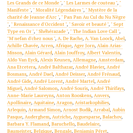
Les Grands de ce Monde "
,
" Les Larmes de couteau "
,
"
Manifeste "
,
" Moralité Légendaires "
,
" Mystère de la
charité de Jeanne d'Arc "
,
" Pan Pan Au Cul du Nu Nègre
"
,
" Renaissance d'Occident "
,
" Savoir et beauté "
,
" Sept
Type en Or "
,
" Shéhérazade "
,
" The Indian Love Call "
,
"M'nefan d'chez nous "
,
A. De Rache
,
A. Van Loock
,
Abel
,
Achille Chavée
,
Acren
,
Afrique
,
Ager Jorn
,
Alain Arias-
Misson
,
Alain Gérard
,
Alain Jouffroy
,
Albert Valentin
,
Aldo Van Eyck
,
Alexis Keunen
,
Allemagne
,
Amsterdam
,
Ana Etcetera
,
André Balthazar
,
André Blavier
,
André
Bosmans
,
André Dael
,
André Deisser
,
André Frénaud
,
André Gide
,
André Lorent
,
André Martel
,
André
Miguel
,
André Salomon
,
André Souris
,
André Thirifays
,
Anne-Marie Laureyns
,
Anton Rooskens
,
Anvers
,
Apollinaire
,
Aquitaine
,
Aragon
,
Aristarkophilies
,
Arlequin
,
Armand Simon
,
Arnost Budik
,
Arrabal
,
Aubin
Pasque
,
Auderghem
,
Autriche
,
Ayguesparse
,
Balachov
,
Barbara Y. Flamand
,
Baruchello
,
Baudelaire
,
Baumeister
,
Belgique
,
Bengale
,
Benjamin Péret
,