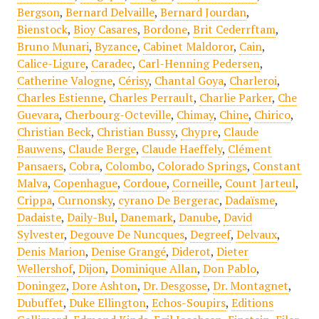
Bergson
,
Bernard Delvaille
,
Bernard Jourdan
,
Bienstock
,
Bioy Casares
,
Bordone
,
Brit Cederrftam
,
Bruno Munari
,
Byzance
,
Cabinet Maldoror
,
Cain
,
Calice-Ligure
,
Caradec
,
Carl-Henning Pedersen
,
Catherine Valogne
,
Cérisy
,
Chantal Goya
,
Charleroi
,
Charles Estienne
,
Charles Perrault
,
Charlie Parker
,
Che
Guevara
,
Cherbourg-Octeville
,
Chimay
,
Chine
,
Chirico
,
Christian Beck
,
Christian Bussy
,
Chypre
,
Claude
Bauwens
,
Claude Berge
,
Claude Haeffely
,
Clément
Pansaers
,
Cobra
,
Colombo
,
Colorado Springs
,
Constant
Malva
,
Copenhague
,
Cordoue
,
Corneille
,
Count Jarteul
,
Crippa
,
Curnonsky
,
cyrano De Bergerac
,
Dadaïsme
,
Dadaiste
,
Daily-Bul
,
Danemark
,
Danube
,
David
Sylvester
,
Degouve De Nuncques
,
Degreef
,
Delvaux
,
Denis Marion
,
Denise Grangé
,
Diderot
,
Dieter
Wellershof
,
Dijon
,
Dominique Allan
,
Don Pablo
,
Doningez
,
Dore Ashton
,
Dr. Desgosse
,
Dr. Montagnet
,
Dubuffet
,
Duke Ellington
,
Echos-Soupirs
,
Editions