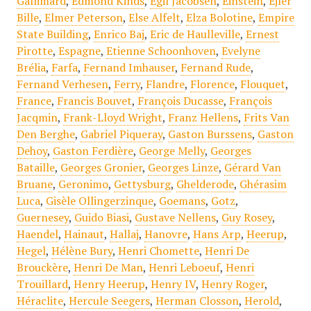
Gallimard
,
Edmond Kinds
,
Egil Jacobsen
,
Einstein
,
Ejler
Bille
,
Elmer Peterson
,
Else Alfelt
,
Elza Bolotine
,
Empire
State Building
,
Enrico Baj
,
Eric de Haulleville
,
Ernest
Pirotte
,
Espagne
,
Etienne Schoonhoven
,
Evelyne
Brélia
,
Farfa
,
Fernand Imhauser
,
Fernand Rude
,
Fernand Verhesen
,
Ferry
,
Flandre
,
Florence
,
Flouquet
,
France
,
Francis Bouvet
,
François Ducasse
,
François
Jacqmin
,
Frank-Lloyd Wright
,
Franz Hellens
,
Frits Van
Den Berghe
,
Gabriel Piqueray
,
Gaston Burssens
,
Gaston
Dehoy
,
Gaston Ferdière
,
George Melly
,
Georges
Bataille
,
Georges Gronier
,
Georges Linze
,
Gérard Van
Bruane
,
Geronimo
,
Gettysburg
,
Ghelderode
,
Ghérasim
Luca
,
Gisèle Ollingerzinque
,
Goemans
,
Gotz
,
Guernesey
,
Guido Biasi
,
Gustave Nellens
,
Guy Rosey
,
Haendel
,
Hainaut
,
Hallaj
,
Hanovre
,
Hans Arp
,
Heerup
,
Hegel
,
Hélène Bury
,
Henri Chomette
,
Henri De
Brouckère
,
Henri De Man
,
Henri Leboeuf
,
Henri
Trouillard
,
Henry Heerup
,
Henry IV
,
Henry Roger
,
Héraclite
,
Hercule Seegers
,
Herman Closson
,
Herold
,