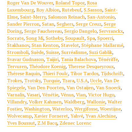
Roger Van De Wouver
,
Roland Topor
,
Rosa
Luxembourg
,
Roy Albion
,
Rutebeuf
,
S.Sasson
,
Saint-
Elme
,
Saint-Merry
,
Salomon Reinach
,
San-Antonio
,
Sander Pierron
,
Satan
,
Seghers
,
Serge Creuz
,
Serge
Doring
,
Serge Fauchereau
,
Sergio Dangelo
,
Servranckx
,
Socrate
,
Song Mi
,
Sotheby
,
Soupault
,
Spa
,
Spoerri
,
Stakhanov
,
Stan Kenton
,
Stavelot
,
Stéphane Mallarmé
,
Stromboli
,
Suède
,
Suisse
,
Surréalisme
,
Suzi Gablik
,
Svavar Gudnason
,
Taijiri
,
Tania Balachova
,
Ténériffe
,
Tervuren
,
Théodore Koenig
,
Therese Desqueyroux
,
Thérese Raquin
,
Thieri Foulc
,
Tibor Tardos
,
Tijdschrift
,
Trokes
,
Trotsky
,
Turquie
,
Tzara
,
U.S.A
,
Uccle
,
Van De
Spiegele
,
Van Den Poorten
,
Van Ostaijen
,
Van Snoeck
,
Varnalis
,
Vasari
,
Vénétie
,
Vénus
,
Vian
,
Victor Hugo
,
Villandry
,
Volker Kahmen
,
Waldberg
,
Wallonie
,
Walter
Fostier
,
Washington
,
Waterloo
,
Wergifosse
,
Woestijne
,
Wolvecamp
,
Xavier Forneret
,
Yahvé
,
Yvan Alechine
,
Yves Boussut
,
Z.M Bacq
,
Zdenec Lorenc