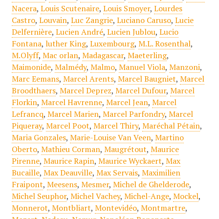
Nacera
,
Louis Scutenaire
,
Louis Smoyer
,
Lourdes
Castro
,
Louvain
,
Luc Zangrie
,
Luciano Caruso
,
Lucie
Delfernière
,
Lucien André
,
Lucien Jublou
,
Lucio
Fontana
,
luther King
,
Luxembourg
,
M.L. Rosenthal
,
M.Olyff
,
Mac orlan
,
Madagascar
,
Maeterling
,
Maimonide
,
Malmédy
,
Malmo
,
Manuel Viola
,
Manzoni
,
Marc Eemans
,
Marcel Arents
,
Marcel Baugniet
,
Marcel
Broodthaers
,
Marcel Deprez
,
Marcel Dufour
,
Marcel
Florkin
,
Marcel Havrenne
,
Marcel Jean
,
Marcel
Lefrancq
,
Marcel Marien
,
Marcel Parfondry
,
Marcel
Piqueray
,
Marcel Poot
,
Marcel Thiry
,
Maréchal Pétain
,
Maria Gonzales
,
Marie-Louise Van Veen
,
Martino
Oberto
,
Mathieu Corman
,
Maugrétout
,
Maurice
Pirenne
,
Maurice Rapin
,
Maurice Wyckaert
,
Max
Bucaille
,
Max Deauville
,
Max Servais
,
Maximilien
Fraipont
,
Meesens
,
Mesmer
,
Michel de Ghelderode
,
Michel Seuphor
,
Michel Vachey
,
Michel-Ange
,
Mockel
,
Monnerot
,
Montbliart
,
Montevidéo
,
Montmartre
,