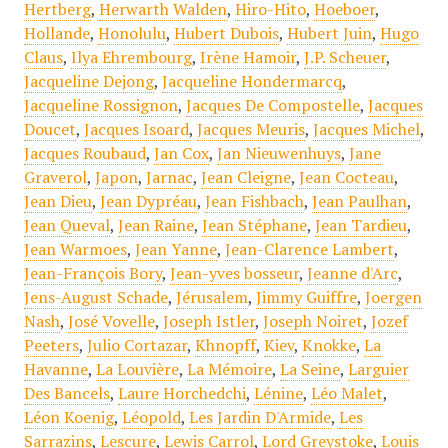
Hertberg
,
Herwarth Walden
,
Hiro-Hito
,
Hoeboer
,
Hollande
,
Honolulu
,
Hubert Dubois
,
Hubert Juin
,
Hugo
Claus
,
Ilya Ehrembourg
,
Irène Hamoir
,
J.P. Scheuer
,
Jacqueline Dejong
,
Jacqueline Hondermarcq
,
Jacqueline Rossignon
,
Jacques De Compostelle
,
Jacques
Doucet
,
Jacques Isoard
,
Jacques Meuris
,
Jacques Michel
,
Jacques Roubaud
,
Jan Cox
,
Jan Nieuwenhuys
,
Jane
Graverol
,
Japon
,
Jarnac
,
Jean Cleigne
,
Jean Cocteau
,
Jean Dieu
,
Jean Dypréau
,
Jean Fishbach
,
Jean Paulhan
,
Jean Queval
,
Jean Raine
,
Jean Stéphane
,
Jean Tardieu
,
Jean Warmoes
,
Jean Yanne
,
Jean-Clarence Lambert
,
Jean-François Bory
,
Jean-yves bosseur
,
Jeanne d'Arc
,
Jens-August Schade
,
Jérusalem
,
Jimmy Guiffre
,
Joergen
Nash
,
José Vovelle
,
Joseph Istler
,
Joseph Noiret
,
Jozef
Peeters
,
Julio Cortazar
,
Khnopff
,
Kiev
,
Knokke
,
La
Havanne
,
La Louvière
,
La Mémoire
,
La Seine
,
Larguier
Des Bancels
,
Laure Horchedchi
,
Lénine
,
Léo Malet
,
Léon Koenig
,
Léopold
,
Les Jardin D'Armide
,
Les
Sarrazins
,
Lescure
,
Lewis Carrol
,
Lord Greystoke
,
Louis