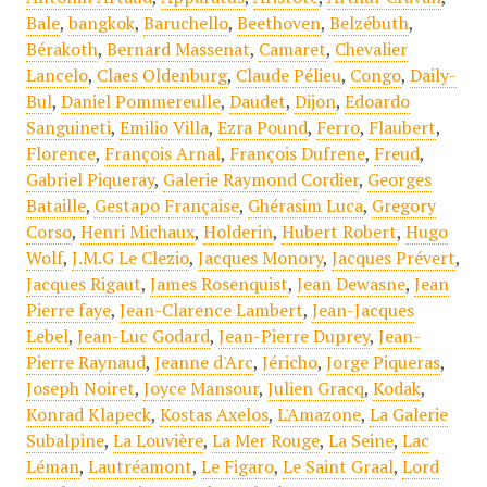
Bale
,
bangkok
,
Baruchello
,
Beethoven
,
Belzébuth
,
Bérakoth
,
Bernard Massenat
,
Camaret
,
Chevalier
Lancelo
,
Claes Oldenburg
,
Claude Pélieu
,
Congo
,
Daily-
Bul
,
Daniel Pommereulle
,
Daudet
,
Dijon
,
Edoardo
Sanguineti
,
Emilio Villa
,
Ezra Pound
,
Ferro
,
Flaubert
,
Florence
,
François Arnal
,
François Dufrene
,
Freud
,
Gabriel Piqueray
,
Galerie Raymond Cordier
,
Georges
Bataille
,
Gestapo Française
,
Ghérasim Luca
,
Gregory
Corso
,
Henri Michaux
,
Holderin
,
Hubert Robert
,
Hugo
Wolf
,
J.M.G Le Clezio
,
Jacques Monory
,
Jacques Prévert
,
Jacques Rigaut
,
James Rosenquist
,
Jean Dewasne
,
Jean
Pierre faye
,
Jean-Clarence Lambert
,
Jean-Jacques
Lebel
,
Jean-Luc Godard
,
Jean-Pierre Duprey
,
Jean-
Pierre Raynaud
,
Jeanne d'Arc
,
Jéricho
,
Jorge Piqueras
,
Joseph Noiret
,
Joyce Mansour
,
Julien Gracq
,
Kodak
,
Konrad Klapeck
,
Kostas Axelos
,
L'Amazone
,
La Galerie
Subalpine
,
La Louvière
,
La Mer Rouge
,
La Seine
,
Lac
Léman
,
Lautréamont
,
Le Figaro
,
Le Saint Graal
,
Lord