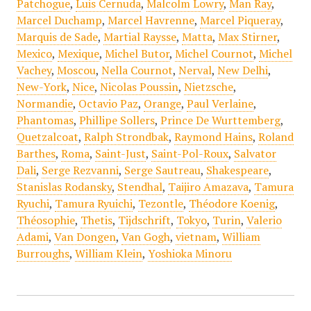
Patchogue
,
Luis Cernuda
,
Malcolm Lowry
,
Man Ray
,
Marcel Duchamp
,
Marcel Havrenne
,
Marcel Piqueray
,
Marquis de Sade
,
Martial Raysse
,
Matta
,
Max Stirner
,
Mexico
,
Mexique
,
Michel Butor
,
Michel Cournot
,
Michel
Vachey
,
Moscou
,
Nella Cournot
,
Nerval
,
New Delhi
,
New-York
,
Nice
,
Nicolas Poussin
,
Nietzsche
,
Normandie
,
Octavio Paz
,
Orange
,
Paul Verlaine
,
Phantomas
,
Phillipe Sollers
,
Prince De Wurttemberg
,
Quetzalcoat
,
Ralph Strondbak
,
Raymond Hains
,
Roland
Barthes
,
Roma
,
Saint-Just
,
Saint-Pol-Roux
,
Salvator
Dali
,
Serge Rezvanni
,
Serge Sautreau
,
Shakespeare
,
Stanislas Rodansky
,
Stendhal
,
Taijiro Amazava
,
Tamura
Ryuchi
,
Tamura Ryuichi
,
Tezontle
,
Théodore Koenig
,
Théosophie
,
Thetis
,
Tijdschrift
,
Tokyo
,
Turin
,
Valerio
Adami
,
Van Dongen
,
Van Gogh
,
vietnam
,
William
Burroughs
,
William Klein
,
Yoshioka Minoru