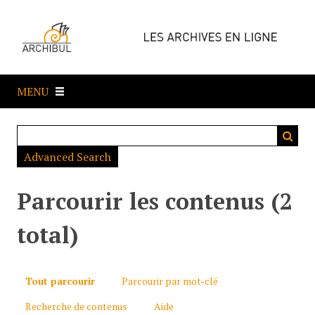
P
a
s
s
e
MENU
r
a
u
c
Advanced Search
o
n
t
Parcourir les contenus (2
e
n
total)
u
p
r
Tout parcourir
Parcourir par mot-clé
i
Recherche de contenus
Aide
n