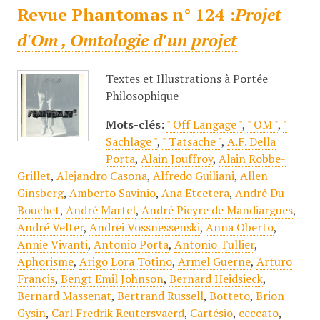
Revue Phantomas n° 124 :
Projet
d'Om , Omtologie d'un projet
Textes et Illustrations à Portée
Philosophique
Mots-clés:
" Off Langage "
,
" OM "
,
"
Sachlage "
,
" Tatsache "
,
A.F. Della
Porta
,
Alain Jouffroy
,
Alain Robbe-
Grillet
,
Alejandro Casona
,
Alfredo Guiliani
,
Allen
Ginsberg
,
Amberto Savinio
,
Ana Etcetera
,
André Du
Bouchet
,
André Martel
,
André Pieyre de Mandiargues
,
André Velter
,
Andrei Vossnessenski
,
Anna Oberto
,
Annie Vivanti
,
Antonio Porta
,
Antonio Tullier
,
Aphorisme
,
Arigo Lora Totino
,
Armel Guerne
,
Arturo
Francis
,
Bengt Emil Johnson
,
Bernard Heidsieck
,
Bernard Massenat
,
Bertrand Russell
,
Botteto
,
Brion
Gysin
,
Carl Fredrik Reutersvaerd
,
Cartésio
,
ceccato
,