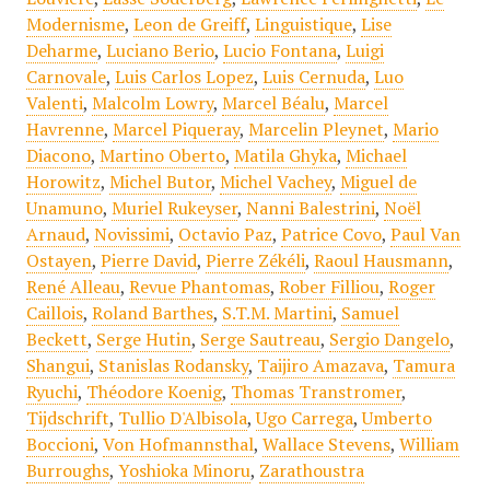
Modernisme
,
Leon de Greiff
,
Linguistique
,
Lise
Deharme
,
Luciano Berio
,
Lucio Fontana
,
Luigi
Carnovale
,
Luis Carlos Lopez
,
Luis Cernuda
,
Luo
Valenti
,
Malcolm Lowry
,
Marcel Béalu
,
Marcel
Havrenne
,
Marcel Piqueray
,
Marcelin Pleynet
,
Mario
Diacono
,
Martino Oberto
,
Matila Ghyka
,
Michael
Horowitz
,
Michel Butor
,
Michel Vachey
,
Miguel de
Unamuno
,
Muriel Rukeyser
,
Nanni Balestrini
,
Noël
Arnaud
,
Novissimi
,
Octavio Paz
,
Patrice Covo
,
Paul Van
Ostayen
,
Pierre David
,
Pierre Zékéli
,
Raoul Hausmann
,
René Alleau
,
Revue Phantomas
,
Rober Filliou
,
Roger
Caillois
,
Roland Barthes
,
S.T.M. Martini
,
Samuel
Beckett
,
Serge Hutin
,
Serge Sautreau
,
Sergio Dangelo
,
Shangui
,
Stanislas Rodansky
,
Taijiro Amazava
,
Tamura
Ryuchi
,
Théodore Koenig
,
Thomas Transtromer
,
Tijdschrift
,
Tullio D'Albisola
,
Ugo Carrega
,
Umberto
Boccioni
,
Von Hofmannsthal
,
Wallace Stevens
,
William
Burroughs
,
Yoshioka Minoru
,
Zarathoustra