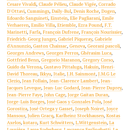
Cesare Vivaldi
,
Claude Pélieu
,
Claude Vigée
,
Corrado
D'Ottavi
,
Cummings
,
Daily-Bul
,
Denis Roche
,
Dogen
,
Edoardo Sanguineti
,
Einstein
,
Elie Pagliarani
,
Emile
Verhaeren
,
Emilio Villa
,
Etiemble
,
Ezra Pound
,
F.T.
Marinetti
,
Farfa
,
François Dufrene
,
François Nourissier
,
Friedrich-Georg Junger
,
Gabriel Piqueray
,
Gabriele
d'Annunzio
,
Gaston Chaissac
,
Genova
,
Georani pascoli
,
Georges Andrews
,
Georges Perros
,
Ghérasim Luca
,
Gottfried Benn
,
Gregorio Maranon
,
Gregory Corso
,
Guido da Verona
,
Gustavo Pittaluga
,
Hakuin
,
Henri-
David Thoreau
,
Ikkyu
,
Italie
,
J.H. Sainmont
,
J.M.G Le
Clezio
,
Jean Follain
,
Jean-Clarence Lambert
,
Jean-
Jacques Leveque
,
Jean-Luc Godard
,
Jean-Pierre Duprey
,
Jean-Pierre Faye
,
John Cage
,
Jorge Gaitan Duran
,
Jorge-Luis Borges
,
José Gaos y Gonzales Pola
,
José
Gorostiza
,
José Ortega y Gasset
,
Joseph Noiret
,
Joyce
Mansour
,
Julien Gracq
,
Karlheinz Stockhausen
,
Kostas
Axelos
,
kotaro
,
Kurt Schwitters
,
L.Wittgenstein
,
La
Louvière
,
Lasse Soderberg
,
Lawrence Ferlinghetti
,
Le