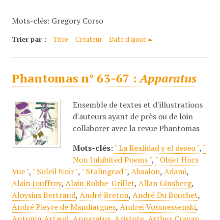
c
Mots-clés: Gregory Corso
i
p
Trier par :
Titre
Créateur
Date d'ajout
a
l
Phantomas n° 63-67 :
Apparatus
Ensemble de textes et d'illustrations
d'auteurs ayant de près ou de loin
collaborer avec la revue Phantomas
Mots-clés:
" La Realidad y el deseo "
,
"
Non Inhibited Poems "
,
" Objet Hors
Vue "
,
" Soleil Noir "
,
" Stalingrad "
,
Absalon
,
Adami
,
Alain Jouffroy
,
Alain Robbe-Grillet
,
Allan Ginsberg
,
Aloysius Bertrand
,
André Breton
,
André Du Bouchet
,
André Pieyre de Mandiargues
,
Andrei Vossnessenski
,
Antonin Artaud
,
Apparatus
,
Aristote
,
Arthur Cravan
,