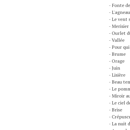
- Fonte de
- L'agnea
- Le vent 
- Merisier
- Ourlet 
- Vallée
- Pour qui
- Brume
- Orage
- Juin
- Lisière
- Beau te
- Le pomm
- Miroir a
- Le ciel 
- Brise
- Crépusc
- La nuit 