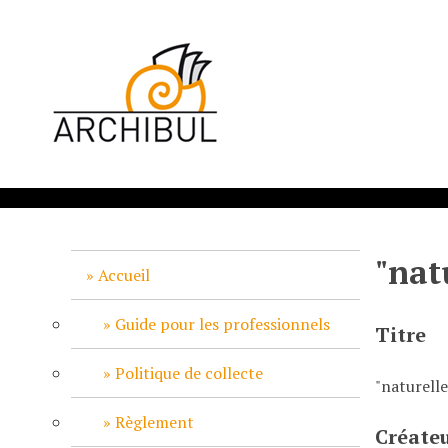
P
a
s
s
e
r
a
u
c
o
n
"nat
t
Accueil
e
n
Guide pour les professionnels
Titre
u
p
Politique de collecte
"naturell
r
i
Règlement
Créate
n