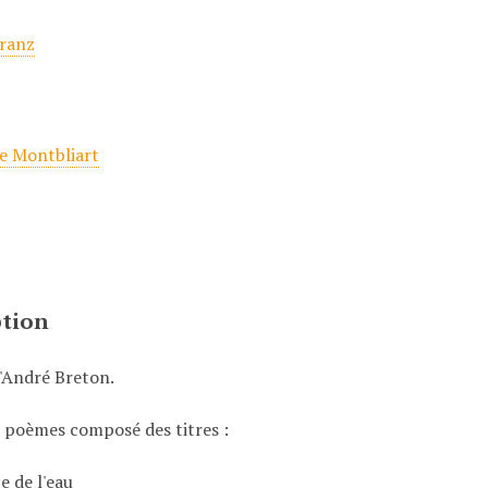
ranz
r
de Montbliart
ption
d'André Breton.
e poèmes composé des titres :
e de l'eau