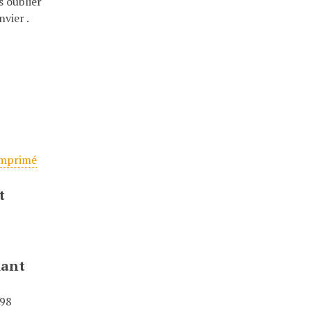
s oublier
nvier .
e
imprimé
t
iant
98