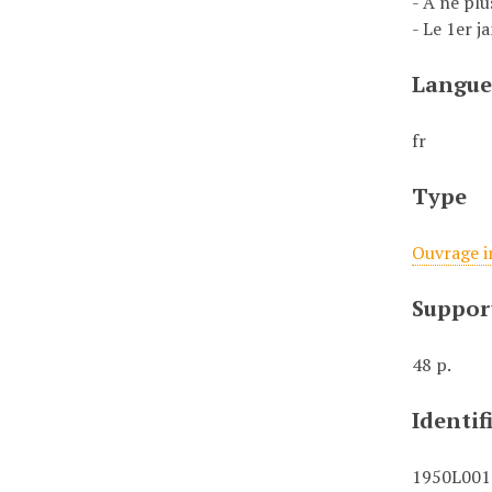
- A ne plu
- Le 1er ja
Langu
fr
Type
Ouvrage 
Suppor
48 p.
Identif
1950L001