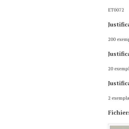
ET0072
Justifi
200 exemp
Justifi
20 exempl
Justifi
2 exempla
Fichier