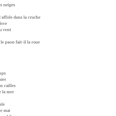
s neiges
u
s'affole dans la cruche
 ivre
du vent
 le paon fait-il la roue
mps
ier
ux cailles
de la mer
ule
de mai