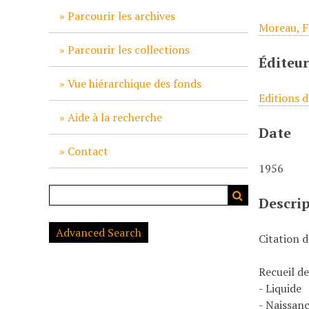
c
Parcourir les archives
Moreau, F
i
p
Parcourir les collections
Éditeu
a
l
Vue hiérarchique des fonds
Editions 
Aide à la recherche
Date
Contact
1956
Descri
Advanced Search
Citation 
Recueil d
- Liquide
- Naissanc