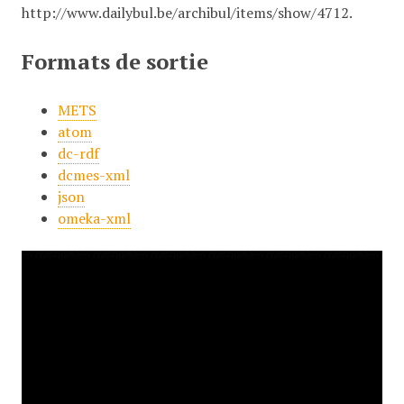
http://www.dailybul.be/archibul/items/show/4712
.
Formats de sortie
METS
atom
dc-rdf
dcmes-xml
json
omeka-xml