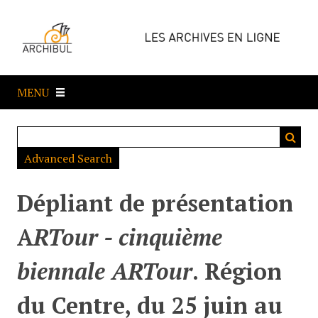
P
a
s
s
e
MENU
r
a
u
c
Advanced Search
o
n
t
Dépliant de présentation
e
n
A
RTour - cinquième
u
p
biennale ARTour
. Région
r
i
du Centre, du 25 juin au
n