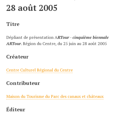
c
28 août 2005
i
p
Titre
a
l
Dépliant de présentation A
RTour - cinquième biennale
ARTour
. Région du Centre, du 25 juin au 28 août 2005
Créateur
Centre Culturel Régional du Centre
Contributeur
Maison du Tourisme du Parc des canaux et châteaux
Éditeur