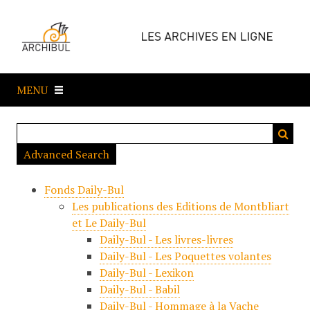
P
a
s
s
e
MENU
r
a
u
c
Advanced Search
o
n
Fonds Daily-Bul
t
Les publications des Editions de Montbliart
e
et Le Daily-Bul
n
Daily-Bul - Les livres-livres
u
Daily-Bul - Les Poquettes volantes
p
Daily-Bul - Lexikon
r
Daily-Bul - Babil
i
Daily-Bul - Hommage à la Vache
n