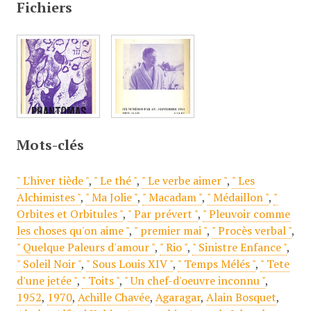
Fichiers
Mots-clés
" L'hiver tiède "
,
" Le thé "
,
" Le verbe aimer "
,
" Les
Alchimistes "
,
" Ma Jolie "
,
" Macadam "
,
" Médaillon "
,
"
Orbites et Orbitules "
,
" Par prévert "
,
" Pleuvoir comme
les choses qu'on aime "
,
" premier mai "
,
" Procès verbal "
,
" Quelque Paleurs d'amour "
,
" Rio "
,
" Sinistre Enfance "
,
" Soleil Noir "
,
" Sous Louis XIV "
,
" Temps Mélés "
,
" Tete
d'une jetée "
,
" Toits "
,
" Un chef-d'oeuvre inconnu "
,
1952
,
1970
,
Achille Chavée
,
Agaragar
,
Alain Bosquet
,