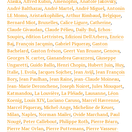
Alaska
,
Alfred Kubin
,
Amenophis
,
Anatole Jakovsky
,
André Balthazar
,
André Martel
,
André Miguel
,
Antonin
LE Momo
,
Aristarkophilies
,
Arthur Rimbaud
,
Belgique
,
Bernard Miot
,
Bruxelles
,
Calice Ligure
,
Catherine
,
Claude Givaudan
,
Claude Pélieu
,
Daily-Bul
,
Echos-
Soupirs
,
édition Lettristes
,
Edizioni Dell'Arbero
,
Enrico
Baj
,
François Jacqmin
,
Gabriel Piqueray
,
Gaston
Bachelard
,
Gaston fréson
,
Geert Van Bruane
,
Genova
,
Georges N. carter
,
Gianandrea Gavazzeni
,
Giuseppe
Ungaretti
,
Guido Ballo
,
Henri Chopin
,
Hubert Juin
,
Huy
,
Italie
,
J. Evola
,
Jacques Sojcher
,
Jean Avijl
,
Jean François
Bory
,
Jean Paulhan
,
Jean Raine
,
jean-Claude Moineau
,
Jean-Marie Deronchene
,
Joseph Noiret
,
Jules Mouquet
,
Katmandou
,
La Louvière
,
La Pléiade
,
Lausanne
,
Léon
Koenig
,
Louis XIV
,
Luciano Caruso
,
Marcel Havrenne
,
Marcel Piqueray
,
Michel-Ange
,
Micheline de Keuer
,
Milan
,
Naples
,
Norman Mailer
,
Ovide Marchand
,
Paul
Nougé
,
Peter Callebout
,
Philippe Roth
,
Pierre Béarn
,
Pierre Mac Orlan
,
Pierre Puttemans
,
Pierre Vasseur-