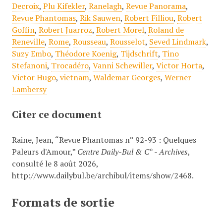
Decroix
,
Plu Kifekler
,
Ranelagh
,
Revue Panorama
,
Revue Phantomas
,
Rik Sauwen
,
Robert Filliou
,
Robert
Goffin
,
Robert Juarroz
,
Robert Morel
,
Roland de
Reneville
,
Rome
,
Rousseau
,
Rousselot
,
Seved Lindmark
,
Suzy Embo
,
Théodore Koenig
,
Tijdschrift
,
Tino
Stefanoni
,
Trocadéro
,
Vanni Schewiller
,
Victor Horta
,
Victor Hugo
,
vietnam
,
Waldemar Georges
,
Werner
Lambersy
Citer ce document
Raine, Jean, “Revue Phantomas n° 92-93 : Quelques
Paleurs d'Amour,”
Centre Daily-Bul & C° - Archives
,
consulté le 8 août 2026,
http://www.dailybul.be/archibul/items/show/2468
.
Formats de sortie