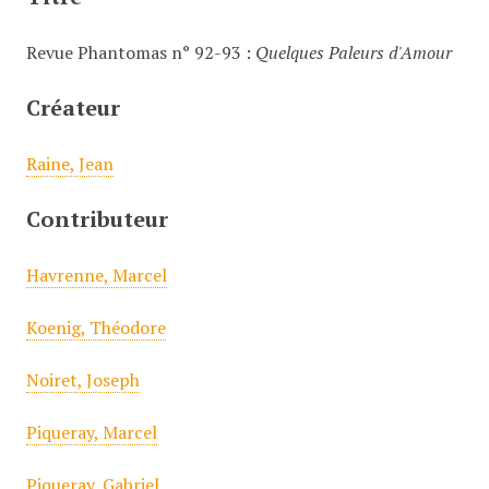
c
i
Revue Phantomas n° 92-93 :
Quelques Paleurs d'Amour
p
a
Créateur
l
Raine, Jean
Contributeur
Havrenne, Marcel
Koenig, Théodore
Noiret, Joseph
Piqueray, Marcel
Piqueray, Gabriel