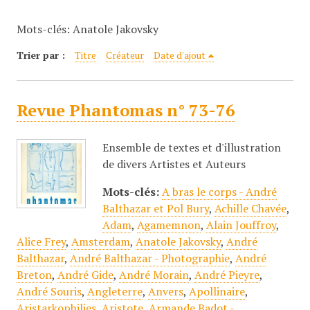
c
Mots-clés: Anatole Jakovsky
i
p
Trier par :
Titre
Créateur
Date d'ajout
a
l
Revue Phantomas n° 73-76
Ensemble de textes et d'illustration
de divers Artistes et Auteurs
Mots-clés:
A bras le corps - André
Balthazar et Pol Bury
,
Achille Chavée
,
Adam
,
Agamemnon
,
Alain Jouffroy
,
Alice Frey
,
Amsterdam
,
Anatole Jakovsky
,
André
Balthazar
,
André Balthazar - Photographie
,
André
Breton
,
André Gide
,
André Morain
,
André Pieyre
,
André Souris
,
Angleterre
,
Anvers
,
Apollinaire
,
Aristarkophilies
,
Aristote
,
Armande Badot -