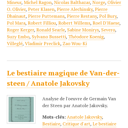
Mineur
,
Michel Ragon
,
Nicolas Balthazar
,
Norge
,
Olivier
O. Olivier
,
Peter Klasen
,
Pierre Alechinsky
,
Pierre
Dhainaut
,
Pierre Puttemans
,
Pierre Restany
,
Pol Bury
,
Pol Mara
,
Robert Filliou
,
Robert Willems
,
Roel D'Haese
,
Roger Kerger
,
Ronald Searle
,
Sabine Monirys
,
Severo
,
Suzy Embo
,
Sylvano Bussetti
,
Théodore Koenig
,
Villeglé
,
Vladimir Preclick
,
Zao Wou-Ki
Le bestiaire magique de Van-der-
steen / Anatole Jakovsky
Analyse de l'oeuvre de Germain Van
der Steen par Anatole Jakovsky.
Mots-clés:
Anatole Jakovsky
,
Bestiaire
,
Critique d'art
,
Le bestiaire