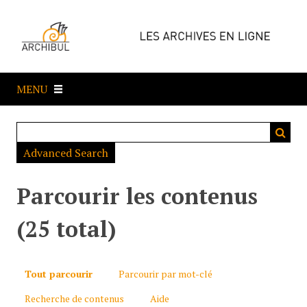
P
a
s
s
e
MENU
r
a
u
c
Advanced Search
o
n
t
Parcourir les contenus
e
n
(25 total)
u
p
r
Tout parcourir
Parcourir par mot-clé
i
Recherche de contenus
Aide
n