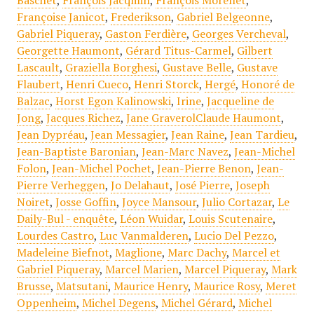
Baschet
,
François Jacqmin
,
François Morellet
,
Françoise Janicot
,
Frederikson
,
Gabriel Belgeonne
,
Gabriel Piqueray
,
Gaston Ferdière
,
Georges Vercheval
,
Georgette Haumont
,
Gérard Titus-Carmel
,
Gilbert
Lascault
,
Graziella Borghesi
,
Gustave Belle
,
Gustave
Flaubert
,
Henri Cueco
,
Henri Storck
,
Hergé
,
Honoré de
Balzac
,
Horst Egon Kalinowski
,
Irine
,
Jacqueline de
Jong
,
Jacques Richez
,
Jane GraverolClaude Haumont
,
Jean Dypréau
,
Jean Messagier
,
Jean Raine
,
Jean Tardieu
,
Jean-Baptiste Baronian
,
Jean-Marc Navez
,
Jean-Michel
Folon
,
Jean-Michel Pochet
,
Jean-Pierre Benon
,
Jean-
Pierre Verheggen
,
Jo Delahaut
,
José Pierre
,
Joseph
Noiret
,
Josse Goffin
,
Joyce Mansour
,
Julio Cortazar
,
Le
Daily-Bul - enquête
,
Léon Wuidar
,
Louis Scutenaire
,
Lourdes Castro
,
Luc Vanmalderen
,
Lucio Del Pezzo
,
Madeleine Biefnot
,
Maglione
,
Marc Dachy
,
Marcel et
Gabriel Piqueray
,
Marcel Marien
,
Marcel Piqueray
,
Mark
Brusse
,
Matsutani
,
Maurice Henry
,
Maurice Rosy
,
Meret
Oppenheim
,
Michel Degens
,
Michel Gérard
,
Michel