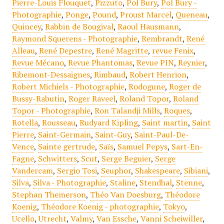
Pierre-Louis Flouquet
,
Pizzuto
,
Pol Bury
,
Pol Bury -
Photographie
,
Ponge
,
Pound
,
Proust Marcel
,
Queneau
,
Quincey
,
Rabbin de Bougival
,
Raoul Hausmann
,
Raymond Squerens - Photographie
,
Rembrandt
,
René
Alleau
,
René Depestre
,
René Magritte
,
revue Fenix
,
Revue Mécano
,
Revue Phantomas
,
Revue PIN
,
Reynier
,
Ribemont-Dessaignes
,
Rimbaud
,
Robert Henrion
,
Robert Michiels - Photographie
,
Rodogune
,
Roger de
Bussy-Rabutin
,
Roger Raveel
,
Roland Topor
,
Roland
Topor - Photographie
,
Ron Talandji Mills
,
Roques
,
Rotella
,
Rousseau
,
Rudyard Kipling
,
Saint martin
,
Saint
Pierre
,
Saint-Germain
,
Saint-Guy
,
Saint-Paul-De-
Vence
,
Sainte gertrude
,
Saïs
,
Samuel Pepys
,
Sart-En-
Fagne
,
Schwitters
,
Scut
,
Serge Beguier
,
Serge
Vandercam
,
Sergio Tosi
,
Seuphor
,
Shakespeare
,
Sibiani
,
Silva
,
Silva - Photographie
,
Staline
,
Stendhal
,
Stenne
,
Stephan Themerson
,
Théo Van Doesburg
,
Théodore
Koenig
,
Théodore Koenig - photographie
,
Tokyo
,
Ucello
,
Utrecht
,
Valmy
,
Van Essche
,
Vanni Scheiwiller
,