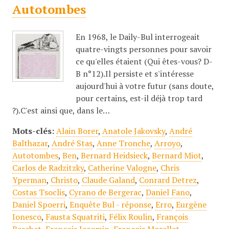
Autotombes
En 1968, le Daily-Bul interrogeait
quatre-vingts personnes pour savoir
ce qu'elles étaient (Qui êtes-vous? D-
B n°12).Il persiste et s'intéresse
aujourd'hui à votre futur (sans doute,
pour certains, est-il déjà trop tard
?).C'est ainsi que, dans le…
Mots-clés:
Alain Borer
,
Anatole Jakovsky
,
André
Balthazar
,
André Stas
,
Anne Tronche
,
Arroyo
,
Autotombes
,
Ben
,
Bernard Heidsieck
,
Bernard Miot
,
Carlos de Radzitzky
,
Catherine Valogne
,
Chris
Yperman
,
Christo
,
Claude Galand
,
Conrard Detrez
,
Costas Tsoclis
,
Cyrano de Bergerac
,
Daniel Fano
,
Daniel Spoerri
,
Enquête Bul - réponse
,
Erro
,
Eurgène
Ionesco
,
Fausta Squatriti
,
Félix Roulin
,
François