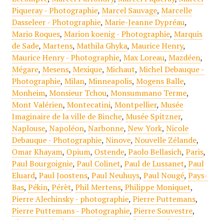
Piqueray - Photographie
,
Marcel Sauvage
,
Marcelle
Dasseleer - Photographie
,
Marie-Jeanne Dypréau
,
Mario Roques
,
Marion koenig - Photographie
,
Marquis
de Sade
,
Martens
,
Mathila Ghyka
,
Maurice Henry
,
Maurice Henry - Photographie
,
Max Loreau
,
Mazdéen
,
Mégare
,
Mesens
,
Mexique
,
Michaut
,
Michel Debauque -
Photographie
,
Milan
,
Minneapolis
,
Mogens Balle
,
Monheim
,
Monsieur Tchou
,
Monsummano Terme
,
Mont Valérien
,
Montecatini
,
Montpellier
,
Musée
Imaginaire de la ville de Binche
,
Musée Spitzner
,
Naplouse
,
Napoléon
,
Narbonne
,
New York
,
Nicole
Debauque - Photographie
,
Ninove
,
Nouvelle Zélande
,
Omar Khayam
,
Opium
,
Ostende
,
Paolo Bellasich
,
Paris
,
Paul Bourgoignie
,
Paul Colinet
,
Paul de Lussanet
,
Paul
Eluard
,
Paul Joostens
,
Paul Neuhuys
,
Paul Nougé
,
Pays-
Bas
,
Pékin
,
Pérèt
,
Phil Mertens
,
Philippe Moniquet
,
Pierre Alechinsky - photographie
,
Pierre Puttemans
,
Pierre Puttemans - Photographie
,
Pierre Souvestre
,