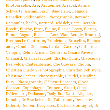
Photographie
,
Arp
,
Arquennes
,
Arrabal
,
Arturo
Schwartz
,
Assimil
,
Basch
,
Baudelaire
,
Belgique
,
Benedict Goldschmidt - Photographie
,
Berendt
Camouflet
,
berlin
,
Bernard Heidsick
,
Berni
,
Bertolt
Brecht
,
Binche
,
Birot
,
Blaine
,
Blas de Otero
,
Blériot
,
Blonde Baguet
,
Boccace
,
Boris Vian
,
Bouglé
,
Brancusi
,
Brennus Le Centurion
,
Brindejonc
,
Bruxelles
,
Buenos
aires
,
Camille Goemans
,
Cardan
,
Carrare
,
Catherine
Valogne
,
Céline Arnaud
,
Cendrars
,
Cesare Pavese
,
Chamard
,
Charles Jacquet
,
Charles-Quint
,
Chateau de
Beervelde
,
Chateaubriand
,
Che Guevara
,
Chopin
,
Christian Burrion - Photographie
,
Christian Debruyne
,
Christine Béchet - Photographie
,
Claudel
,
Claudine
Bury - Photographie
,
Clément Pensaers
,
Clovis
,
Cocteau
,
Copenhague
,
Coppens
,
Crotti
,
Cuba
,
D'Alembert
,
Dadaïsme
,
Daily-Bul
,
Dante Alighieri
,
Danube
,
De Braekeleer
,
De Tafelronde
,
Descartes
,
Diderot
,
Docteur Desgosses
,
Docteur Montagnet
,
Dr