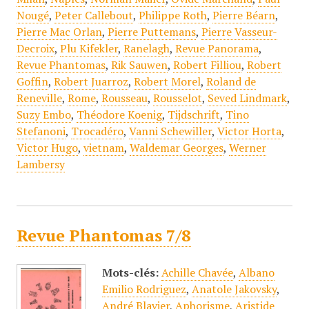
Nougé
,
Peter Callebout
,
Philippe Roth
,
Pierre Béarn
,
Pierre Mac Orlan
,
Pierre Puttemans
,
Pierre Vasseur-
Decroix
,
Plu Kifekler
,
Ranelagh
,
Revue Panorama
,
Revue Phantomas
,
Rik Sauwen
,
Robert Filliou
,
Robert
Goffin
,
Robert Juarroz
,
Robert Morel
,
Roland de
Reneville
,
Rome
,
Rousseau
,
Rousselot
,
Seved Lindmark
,
Suzy Embo
,
Théodore Koenig
,
Tijdschrift
,
Tino
Stefanoni
,
Trocadéro
,
Vanni Schewiller
,
Victor Horta
,
Victor Hugo
,
vietnam
,
Waldemar Georges
,
Werner
Lambersy
Revue Phantomas 7/8
Mots-clés:
Achille Chavée
,
Albano
Emilio Rodriguez
,
Anatole Jakovsky
,
André Blavier
,
Aphorisme
,
Aristide