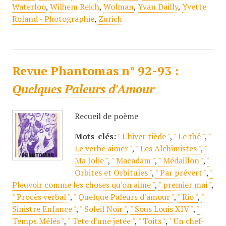
Waterloo
,
Wilhem Reich
,
Wolman
,
Yvan Dailly
,
Yvette
Roland - Photographie
,
Zurich
Revue Phantomas n° 92-93 :
Quelques Paleurs d'Amour
Recueil de poème
Mots-clés:
" L'hiver tiède "
,
" Le thé "
,
"
Le verbe aimer "
,
" Les Alchimistes "
,
"
Ma Jolie "
,
" Macadam "
,
" Médaillon "
,
"
Orbites et Orbitules "
,
" Par prévert "
,
"
Pleuvoir comme les choses qu'on aime "
,
" premier mai "
,
" Procès verbal "
,
" Quelque Paleurs d'amour "
,
" Rio "
,
"
Sinistre Enfance "
,
" Soleil Noir "
,
" Sous Louis XIV "
,
"
Temps Mélés "
,
" Tete d'une jetée "
,
" Toits "
,
" Un chef-