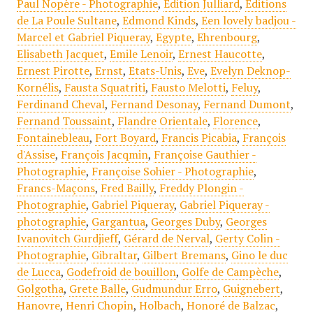
Paul Nopère - Photographie
,
Edition Julliard
,
Editions
de La Poule Sultane
,
Edmond Kinds
,
Een lovely badjou -
Marcel et Gabriel Piqueray
,
Egypte
,
Ehrenbourg
,
Elisabeth Jacquet
,
Emile Lenoir
,
Ernest Haucotte
,
Ernest Pirotte
,
Ernst
,
Etats-Unis
,
Eve
,
Evelyn Deknop-
Kornélis
,
Fausta Squatriti
,
Fausto Melotti
,
Feluy
,
Ferdinand Cheval
,
Fernand Desonay
,
Fernand Dumont
,
Fernand Toussaint
,
Flandre Orientale
,
Florence
,
Fontainebleau
,
Fort Boyard
,
Francis Picabia
,
François
d'Assise
,
François Jacqmin
,
Françoise Gauthier -
Photographie
,
Françoise Sohier - Photographie
,
Francs-Maçons
,
Fred Bailly
,
Freddy Plongin -
Photographie
,
Gabriel Piqueray
,
Gabriel Piqueray -
photographie
,
Gargantua
,
Georges Duby
,
Georges
Ivanovitch Gurdjieff
,
Gérard de Nerval
,
Gerty Colin -
Photographie
,
Gibraltar
,
Gilbert Bremans
,
Gino le duc
de Lucca
,
Godefroid de bouillon
,
Golfe de Campèche
,
Golgotha
,
Grete Balle
,
Gudmundur Erro
,
Guignebert
,
Hanovre
,
Henri Chopin
,
Holbach
,
Honoré de Balzac
,