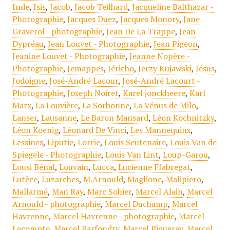
Inde
,
Isis
,
Jacob
,
Jacob Teilhard
,
Jacqueline Balthazar -
Photographie
,
Jacques Duez
,
Jacques Monory
,
Jane
Graverol - photographie
,
Jean De La Trappe
,
Jean
Dypréau
,
Jean Louvet - Photographie
,
Jean Pigeon
,
Jeanine Louvet - Photographie
,
Jeanne Nopère -
Photographie
,
Jemappes
,
Jéricho
,
Jerzy Kujawski
,
Jésus
,
Jodoigne
,
José-André Lacour
,
José-André Lacourt -
Photographie
,
Joseph Noiret
,
Karel jonckheere
,
Karl
Marx
,
La Louvière
,
La Sorbonne
,
La Vénus de Milo
,
Lanser
,
Lausanne
,
Le Baron Mansard
,
Léon Kochnitzky
,
Léon Koenig
,
Léonard De Vinci
,
Les Mannequins
,
Lessines
,
Liputie
,
Lorrie
,
Louis Scutenaire
,
Louis Van de
Spiegele - Photographie
,
Louis Van Lint
,
Loup-Garou
,
Lousi Bénal
,
Louvain
,
Lucca
,
Lucienne Ffabregat
,
Lutèce
,
Luzarches
,
M.Arnould
,
Maglione
,
Malipiero
,
Mallarmé
,
Man Ray
,
Marc Sohier
,
Marcel Alain
,
Marcel
Arnould - photographie
,
Marcel Duchamp
,
Marcel
Havrenne
,
Marcel Havrenne - photographie
,
Marcel
Lecompte
,
Marcel Parfondry
,
Marcel Piqueray
,
Marcel