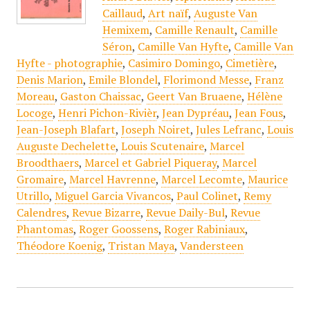
Caillaud
,
Art naïf
,
Auguste Van
Hemixem
,
Camille Renault
,
Camille
Séron
,
Camille Van Hyfte
,
Camille Van
Hyfte - photographie
,
Casimiro Domingo
,
Cimetière
,
Denis Marion
,
Emile Blondel
,
Florimond Messe
,
Franz
Moreau
,
Gaston Chaissac
,
Geert Van Bruaene
,
Hélène
Locoge
,
Henri Pichon-Rivièr
,
Jean Dypréau
,
Jean Fous
,
Jean-Joseph Blafart
,
Joseph Noiret
,
Jules Lefranc
,
Louis
Auguste Dechelette
,
Louis Scutenaire
,
Marcel
Broodthaers
,
Marcel et Gabriel Piqueray
,
Marcel
Gromaire
,
Marcel Havrenne
,
Marcel Lecomte
,
Maurice
Utrillo
,
Miguel Garcia Vivancos
,
Paul Colinet
,
Remy
Calendres
,
Revue Bizarre
,
Revue Daily-Bul
,
Revue
Phantomas
,
Roger Goossens
,
Roger Rabiniaux
,
Théodore Koenig
,
Tristan Maya
,
Vandersteen