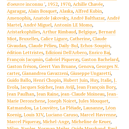
d'oeuvre inconnu "
,
1952
,
1970
,
Achille Chavée
,
Agaragar
,
Alain Bosquet
,
Alaska
,
Alfred Kubin
,
Amenophis
,
Anatole Jakovsky
,
André Balthazar
,
André
Martel
,
André Miguel
,
Antonin LE Momo
,
Aristarkophilies
,
Arthur Rimbaud
,
Belgique
,
Bernard
Miot
,
Bruxelles
,
Calice Ligure
,
Catherine
,
Claude
Givaudan
,
Claude Pélieu
,
Daily-Bul
,
Echos-Soupirs
,
édition Lettristes
,
Edizioni Dell'Arbero
,
Enrico Baj
,
François Jacqmin
,
Gabriel Piqueray
,
Gaston Bachelard
,
Gaston fréson
,
Geert Van Bruane
,
Genova
,
Georges N.
carter
,
Gianandrea Gavazzeni
,
Giuseppe Ungaretti
,
Guido Ballo
,
Henri Chopin
,
Hubert Juin
,
Huy
,
Italie
,
J.
Evola
,
Jacques Sojcher
,
Jean Avijl
,
Jean François Bory
,
Jean Paulhan
,
Jean Raine
,
jean-Claude Moineau
,
Jean-
Marie Deronchene
,
Joseph Noiret
,
Jules Mouquet
,
Katmandou
,
La Louvière
,
La Pléiade
,
Lausanne
,
Léon
Koenig
,
Louis XIV
,
Luciano Caruso
,
Marcel Havrenne
,
Marcel Piqueray
,
Michel-Ange
,
Micheline de Keuer
,
Milan
,
Naples
,
Norman Mailer
,
Ovide Marchand
,
Paul