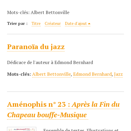
c
Mots-clés: Albert Bettonville
i
p
Trier par :
Titre
Créateur
Date d'ajout
a
l
Paranoïa du jazz
Dédicace de l'auteur à Edmond Bernhard
Mots-clés:
Albert Bettonville
,
Edmond Bernhard
,
Jazz
Aménophis n° 23 :
Après la Fin du
Chapeau bouffe-Musique
Ensemble de textes, Illustrations et