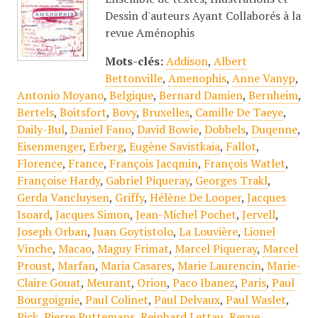
Dessin d'auteurs Ayant Collaborés à la
revue Aménophis
Mots-clés:
Addison
,
Albert
Bettonville
,
Amenophis
,
Anne Vanyp
,
Antonio Moyano
,
Belgique
,
Bernard Damien
,
Bernheim
,
Bertels
,
Boitsfort
,
Bovy
,
Bruxelles
,
Camille De Taeye
,
Daily-Bul
,
Daniel Fano
,
David Bowie
,
Dobbels
,
Duqenne
,
Eisenmenger
,
Erberg
,
Eugène Savistkaia
,
Fallot
,
Florence
,
France
,
François Jacqmin
,
François Watlet
,
Françoise Hardy
,
Gabriel Piqueray
,
Georges Trakl
,
Gerda Vancluysen
,
Griffy
,
Hélène De Looper
,
Jacques
Isoard
,
Jacques Simon
,
Jean-Michel Pochet
,
Jervell
,
Joseph Orban
,
Juan Goytistolo
,
La Louvière
,
Lionel
Vinche
,
Macao
,
Maguy Frimat
,
Marcel Piqueray
,
Marcel
Proust
,
Marfan
,
Maria Casares
,
Marie Laurencin
,
Marie-
Claire Gouat
,
Meurant
,
Orion
,
Paco Ibanez
,
Paris
,
Paul
Bourgoignie
,
Paul Colinet
,
Paul Delvaux
,
Paul Waslet
,
Pick
,
Pierre Puttemans
,
Reinhard Lettau
,
Revue