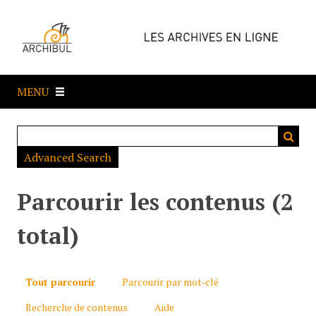
P
a
s
s
e
MENU
r
a
u
c
Advanced Search
o
n
t
Parcourir les contenus (2
e
n
total)
u
p
r
Tout parcourir
Parcourir par mot-clé
i
Recherche de contenus
Aide
n