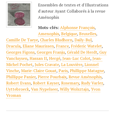
Ensembles de textes et d'Illustrations
d'auteur Ayant Collaborés à la revue
Aménophis
Mots-clés:
Alphonse François
,
Amenophis
,
Belgique
,
Bruxelles
,
Camille De Taeye
,
Charles Bludhorn
,
Daily-Bul
,
Dracula
,
Eliane Maurissen
,
France
,
Fréderic Watelet
,
Georges Figons
,
Georges Franju
,
Gérald De Herdt
,
Guy
Vancluysen
,
Hassan II
,
Hergé
,
Jean-Luc Colot
,
Jean-
Michel Pochet
,
Jules Cravate
,
La Louvière
,
Lionnel
Vinche
,
Marie-Claire Gouat
,
Paris
,
Phillippe Matagne
,
Phillippe Panier
,
Pierre Pourbaix
,
Revue Aménophis
,
Robert Evans
,
Robert Kayser
,
Rosemary
,
Rudy Varlez
,
Uyttebroeck
,
Van Nypelseer
,
Willy Wolsztajn
,
Yvon
Vroman