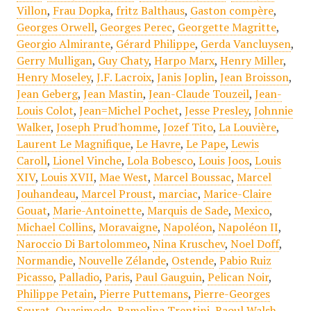
Villon
,
Frau Dopka
,
fritz Balthaus
,
Gaston compère
,
Georges Orwell
,
Georges Perec
,
Georgette Magritte
,
Georgio Almirante
,
Gérard Philippe
,
Gerda Vancluysen
,
Gerry Mulligan
,
Guy Chaty
,
Harpo Marx
,
Henry Miller
,
Henry Moseley
,
J.F. Lacroix
,
Janis Joplin
,
Jean Broisson
,
Jean Geberg
,
Jean Mastin
,
Jean-Claude Touzeil
,
Jean-
Louis Colot
,
Jean=Michel Pochet
,
Jesse Presley
,
Johnnie
Walker
,
Joseph Prud'homme
,
Jozef Tito
,
La Louvière
,
Laurent Le Magnifique
,
Le Havre
,
Le Pape
,
Lewis
Caroll
,
Lionel Vinche
,
Lola Bobesco
,
Louis Joos
,
Louis
XIV
,
Louis XVII
,
Mae West
,
Marcel Boussac
,
Marcel
Jouhandeau
,
Marcel Proust
,
marciac
,
Marice-Claire
Gouat
,
Marie-Antoinette
,
Marquis de Sade
,
Mexico
,
Michael Collins
,
Moravaigne
,
Napoléon
,
Napoléon II
,
Naroccio Di Bartolommeo
,
Nina Kruschev
,
Noel Doff
,
Normandie
,
Nouvelle Zélande
,
Ostende
,
Pabio Ruiz
Picasso
,
Palladio
,
Paris
,
Paul Gauguin
,
Pelican Noir
,
Philippe Petain
,
Pierre Puttemans
,
Pierre-Georges
Seurat
,
Quasimodo
,
Ramolina Trentini
,
Raoul Walsh
,