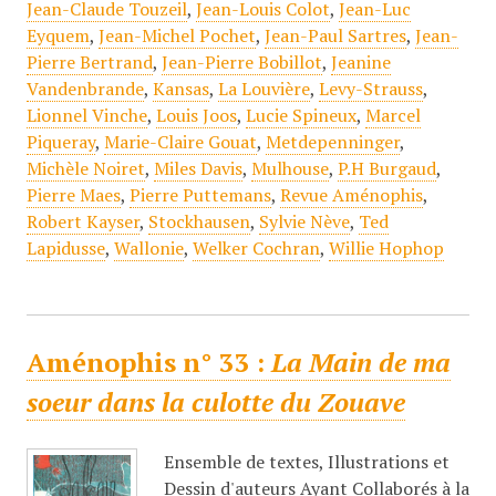
Jean-Claude Touzeil
,
Jean-Louis Colot
,
Jean-Luc
Eyquem
,
Jean-Michel Pochet
,
Jean-Paul Sartres
,
Jean-
Pierre Bertrand
,
Jean-Pierre Bobillot
,
Jeanine
Vandenbrande
,
Kansas
,
La Louvière
,
Levy-Strauss
,
Lionnel Vinche
,
Louis Joos
,
Lucie Spineux
,
Marcel
Piqueray
,
Marie-Claire Gouat
,
Metdepenninger
,
Michèle Noiret
,
Miles Davis
,
Mulhouse
,
P.H Burgaud
,
Pierre Maes
,
Pierre Puttemans
,
Revue Aménophis
,
Robert Kayser
,
Stockhausen
,
Sylvie Nève
,
Ted
Lapidusse
,
Wallonie
,
Welker Cochran
,
Willie Hophop
Aménophis n° 33 :
La Main de ma
soeur dans la culotte du Zouave
Ensemble de textes, Illustrations et
Dessin d'auteurs Ayant Collaborés à la