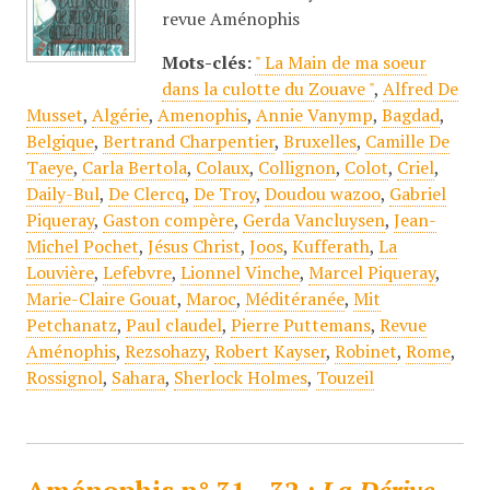
revue Aménophis
Mots-clés:
" La Main de ma soeur
dans la culotte du Zouave "
,
Alfred De
Musset
,
Algérie
,
Amenophis
,
Annie Vanymp
,
Bagdad
,
Belgique
,
Bertrand Charpentier
,
Bruxelles
,
Camille De
Taeye
,
Carla Bertola
,
Colaux
,
Collignon
,
Colot
,
Criel
,
Daily-Bul
,
De Clercq
,
De Troy
,
Doudou wazoo
,
Gabriel
Piqueray
,
Gaston compère
,
Gerda Vancluysen
,
Jean-
Michel Pochet
,
Jésus Christ
,
Joos
,
Kufferath
,
La
Louvière
,
Lefebvre
,
Lionnel Vinche
,
Marcel Piqueray
,
Marie-Claire Gouat
,
Maroc
,
Méditéranée
,
Mit
Petchanatz
,
Paul claudel
,
Pierre Puttemans
,
Revue
Aménophis
,
Rezsohazy
,
Robert Kayser
,
Robinet
,
Rome
,
Rossignol
,
Sahara
,
Sherlock Holmes
,
Touzeil