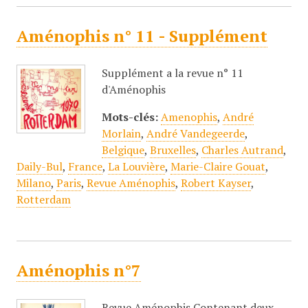
Aménophis n° 11 - Supplément
Supplément a la revue n° 11
d'Aménophis
Mots-clés:
Amenophis
,
André
Morlain
,
André Vandegeerde
,
Belgique
,
Bruxelles
,
Charles Autrand
,
Daily-Bul
,
France
,
La Louvière
,
Marie-Claire Gouat
,
Milano
,
Paris
,
Revue Aménophis
,
Robert Kayser
,
Rotterdam
Aménophis n°7
Revue Aménophis Contenant deux