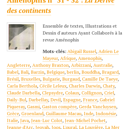
Aménophis n° 31 - 32 :
La Dérive
des continents
Ensemble de textes, Illustrations et
Dessin d'auteurs Ayant Collaborés à la
revue Aménophis
Mots-clés:
Abigail Russel
,
Adrien Le
Mayeur
,
Afrique
,
Amenophis
,
Angleterre
,
Anthony Braxton
,
Arbizzani
,
Australie
,
Babel
,
Bali
,
Barzin
,
Belgique
,
berlin
,
Bouddha
,
Bragard
,
Brésil
,
Bruxelles
,
Bulgarie
,
Burgaud
,
Camille De Taeye
,
Carla Berthola
,
Cécile Leleux
,
Charles Darwin
,
Chaty
,
Claude Darbella
,
Clepsydre
,
Colaux
,
Collignon
,
Criel
,
Daily-Bul
,
Darbellay
,
Devil
,
Espagne
,
France
,
Gabriel
Piqueray
,
Gasmi
,
Gaston compère
,
Gerda Vancluysen
,
Grèce
,
Groenland
,
Guillaume Macau
,
Inde
,
Indonésie
,
Italie
,
Java
,
Jean-Luc Colot
,
Jean-Michel Pochet
,
Jeanne d'Arc
,
Jeovah
,
Joos
,
L'oural
,
La Louvière
,
La Mer