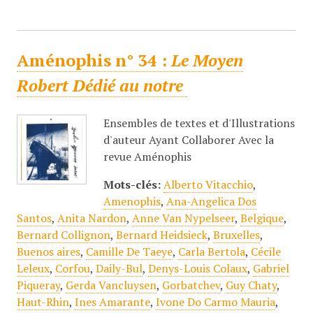
Aménophis n° 34 :
Le Moyen
Robert Dédié au notre
Ensembles de textes et d'Illustrations
d'auteur Ayant Collaborer Avec la
revue Aménophis
Mots-clés:
Alberto Vitacchio
,
Amenophis
,
Ana-Angelica Dos
Santos
,
Anita Nardon
,
Anne Van Nypelseer
,
Belgique
,
Bernard Collignon
,
Bernard Heidsieck
,
Bruxelles
,
Buenos aires
,
Camille De Taeye
,
Carla Bertola
,
Cécile
Leleux
,
Corfou
,
Daily-Bul
,
Denys-Louis Colaux
,
Gabriel
Piqueray
,
Gerda Vancluysen
,
Gorbatchev
,
Guy Chaty
,
Haut-Rhin
,
Ines Amarante
,
Ivone Do Carmo Mauria
,