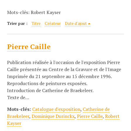
c
Mots-clés: Robert Kayser
i
p
Trier par :
Titre
Créateur
Date d'ajout
a
l
Pierre Caille
Publication réalisée à l'occasion de l'exposition Pierre
Caille présentée au Centre de la Gravure et de l'Image
Imprimée du 21 septembre au 15 décembre 1996.
Reproductions de peintures exposées.
Introduction de Catherine de Braekeleer.
Texte de…
Mots-clés:
Catalogue d'exposition
,
Catherine de
Braekeleer
,
Dominique Durinckx
,
Pierre Caille
,
Robert
Kayser