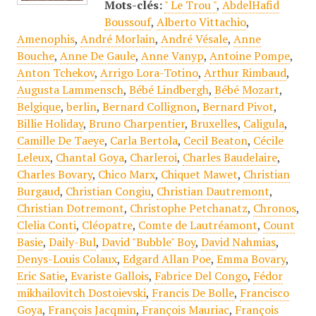
Mots-clés:
" Le Trou "
,
AbdelHafid
Boussouf
,
Alberto Vittachio
,
Amenophis
,
André Morlain
,
André Vésale
,
Anne
Bouche
,
Anne De Gaule
,
Anne Vanyp
,
Antoine Pompe
,
Anton Tchekov
,
Arrigo Lora-Totino
,
Arthur Rimbaud
,
Augusta Lammensch
,
Bébé Lindbergh
,
Bébé Mozart
,
Belgique
,
berlin
,
Bernard Collignon
,
Bernard Pivot
,
Billie Holiday
,
Bruno Charpentier
,
Bruxelles
,
Caligula
,
Camille De Taeye
,
Carla Bertola
,
Cecil Beaton
,
Cécile
Leleux
,
Chantal Goya
,
Charleroi
,
Charles Baudelaire
,
Charles Bovary
,
Chico Marx
,
Chiquet Mawet
,
Christian
Burgaud
,
Christian Congiu
,
Christian Dautremont
,
Christian Dotremont
,
Christophe Petchanatz
,
Chronos
,
Clelia Conti
,
Cléopatre
,
Comte de Lautréamont
,
Count
Basie
,
Daily-Bul
,
David "Bubble" Boy
,
David Nahmias
,
Denys-Louis Colaux
,
Edgard Allan Poe
,
Emma Bovary
,
Eric Satie
,
Evariste Gallois
,
Fabrice Del Congo
,
Fédor
mikhailovitch Dostoievski
,
Francis De Bolle
,
Francisco
Goya
,
François Jacqmin
,
François Mauriac
,
François