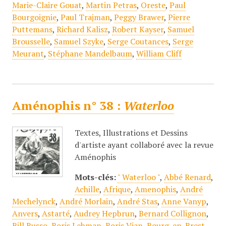
Marie-Claire Gouat
,
Martin Petras
,
Oreste
,
Paul
Bourgoignie
,
Paul Trajman
,
Peggy Brawer
,
Pierre
Puttemans
,
Richard Kalisz
,
Robert Kayser
,
Samuel
Brousselle
,
Samuel Szyke
,
Serge Coutances
,
Serge
Meurant
,
Stéphane Mandelbaum
,
William Cliff
Aménophis n° 38 :
Waterloo
Textes, Illustrations et Dessins
d'artiste ayant collaboré avec la revue
Aménophis
Mots-clés:
" Waterloo "
,
Abbé Renard
,
Achille
,
Afrique
,
Amenophis
,
André
Mechelynck
,
André Morlain
,
André Stas
,
Anne Vanyp
,
Anvers
,
Astarté
,
Audrey Hepbrun
,
Bernard Collignon
,
Bill Russo
,
Boris Lehman
,
Boris Vian
,
Bourg-en-Brest
,