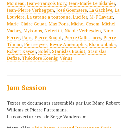
Moineau
,
Jean-François Bory
,
Jean-Marie Le Sidanier
,
Jean-Pierre Verheggen
,
José Goemaere
,
La Gachève
,
La
Louvière
,
La tatane a toutoune
,
Lucifer
,
M-F Lavaur
,
Marie-Claire Gouat
,
Max Pons
,
Michel Cosem
,
Michel
Vachey
,
Mykonos
,
Nefertiti
,
Nicole Verheyden
,
Nino
Ferrer
,
Paris
,
Pierre Boujut
,
Pierre Gallissaires
,
Pierre
Tilman
,
Pierre-yves
,
Revue Aménophis
,
Rhamonbaba
,
Robert Kayser
,
Soleil
,
Stanislas Boujut
,
Stanislas
Defize
,
Théodore Koenig
,
Vénus
Jam Session
Textes et documents rassemblés par Luc Rémy, Robert
Willems et Pierre Puttemans.
La couverture est de Serge Vandercam.