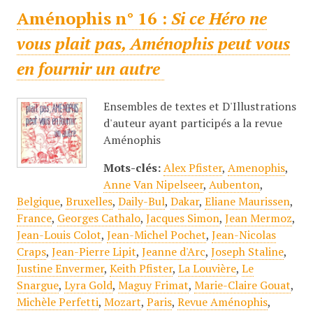
Aménophis n° 16 :
Si ce Héro ne
vous plait pas, Aménophis peut vous
en fournir un autre
Ensembles de textes et D'Illustrations
d'auteur ayant participés a la revue
Aménophis
Mots-clés:
Alex Pfister
,
Amenophis
,
Anne Van Nipelseer
,
Aubenton
,
Belgique
,
Bruxelles
,
Daily-Bul
,
Dakar
,
Eliane Maurissen
,
France
,
Georges Cathalo
,
Jacques Simon
,
Jean Mermoz
,
Jean-Louis Colot
,
Jean-Michel Pochet
,
Jean-Nicolas
Craps
,
Jean-Pierre Lipit
,
Jeanne d'Arc
,
Joseph Staline
,
Justine Envermer
,
Keith Pfister
,
La Louvière
,
Le
Snargue
,
Lyra Gold
,
Maguy Frimat
,
Marie-Claire Gouat
,
Michèle Perfetti
,
Mozart
,
Paris
,
Revue Aménophis
,