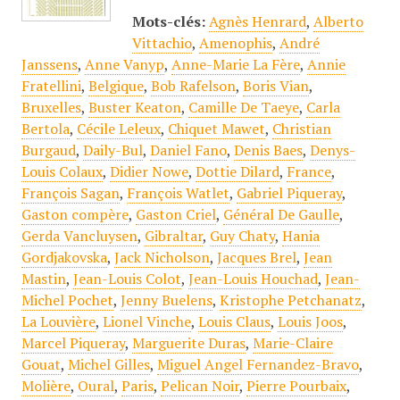
Mots-clés:
Agnès Henrard
,
Alberto
Vittachio
,
Amenophis
,
André
Janssens
,
Anne Vanyp
,
Anne-Marie La Fère
,
Annie
Fratellini
,
Belgique
,
Bob Rafelson
,
Boris Vian
,
Bruxelles
,
Buster Keaton
,
Camille De Taeye
,
Carla
Bertola
,
Cécile Leleux
,
Chiquet Mawet
,
Christian
Burgaud
,
Daily-Bul
,
Daniel Fano
,
Denis Baes
,
Denys-
Louis Colaux
,
Didier Nowe
,
Dottie Dilard
,
France
,
François Sagan
,
François Watlet
,
Gabriel Piqueray
,
Gaston compère
,
Gaston Criel
,
Général De Gaulle
,
Gerda Vancluysen
,
Gibraltar
,
Guy Chaty
,
Hania
Gordjakovska
,
Jack Nicholson
,
Jacques Brel
,
Jean
Mastin
,
Jean-Louis Colot
,
Jean-Louis Houchad
,
Jean-
Michel Pochet
,
Jenny Buelens
,
Kristophe Petchanatz
,
La Louvière
,
Lionel Vinche
,
Louis Claus
,
Louis Joos
,
Marcel Piqueray
,
Marguerite Duras
,
Marie-Claire
Gouat
,
Michel Gilles
,
Miguel Angel Fernandez-Bravo
,
Molière
,
Oural
,
Paris
,
Pelican Noir
,
Pierre Pourbaix
,