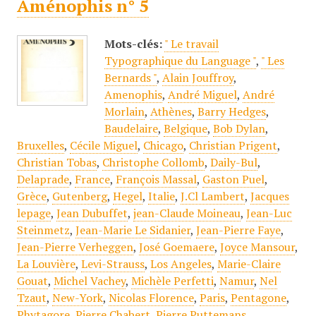
Aménophis n° 5
Mots-clés:
" Le travail
Typographique du Language "
,
" Les
Bernards "
,
Alain Jouffroy
,
Amenophis
,
André Miguel
,
André
Morlain
,
Athènes
,
Barry Hedges
,
Baudelaire
,
Belgique
,
Bob Dylan
,
Bruxelles
,
Cécile Miguel
,
Chicago
,
Christian Prigent
,
Christian Tobas
,
Christophe Collomb
,
Daily-Bul
,
Delaprade
,
France
,
François Massal
,
Gaston Puel
,
Grèce
,
Gutenberg
,
Hegel
,
Italie
,
J.Cl Lambert
,
Jacques
lepage
,
Jean Dubuffet
,
jean-Claude Moineau
,
Jean-Luc
Steinmetz
,
Jean-Marie Le Sidanier
,
Jean-Pierre Faye
,
Jean-Pierre Verheggen
,
José Goemaere
,
Joyce Mansour
,
La Louvière
,
Levi-Strauss
,
Los Angeles
,
Marie-Claire
Gouat
,
Michel Vachey
,
Michèle Perfetti
,
Namur
,
Nel
Tzaut
,
New-York
,
Nicolas Florence
,
Paris
,
Pentagone
,
Phytagore
,
Pierre Chabert
,
Pierre Puttemans
,