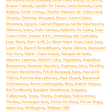
Braine l'alleud
,
Camille De Taeye
,
Carla Bertola
,
Carla
Righini
,
Cécile Leleux
,
Charles-Maurice de Talleyrand
,
Chopin
,
Christian Burgaud
,
Denys-Louis Colaux
,
Dyonisos
,
Egypte
,
Gabriel Piqueray
,
Gerda Vancluysen
,
Hebreux
,
indre
,
Italo Calvino
,
Jaldanha De Gama
,
Jean-
Louis Colot
,
Jeanne d'Arc
,
Jérusalem
,
Jim Castelain
,
Joan Marti
,
Kate Goff
,
Le Mont Saint-Jean
,
Louis Joos
,
Louis XV
,
Marcel Broodthaers
,
Maria Glissen
,
Marianne
Van Vyve
,
Marie-Claire Gouat
,
Marquis de Sade
,
Maurice Lautens
,
Michel Colot
,
Napoléon
,
Napoléon
Bonaparte
,
Nemesio Sanchez
,
Neptune
,
Nice
,
Nivelles
,
Octave Hendrinckx
,
P.H.M Burgaud
,
Paris
,
Pascal De
Villers
,
Patricia Hautphenne
,
Paul Eluard
,
Raymond
Verbouwens
,
Revue Aménophis
,
Rhin
,
Robert Kayser
,
Roi Ferdinand
,
Rosaline Dieudonné
,
Soignies
,
Tallayrand
,
Texas
,
Tintin
,
Trafalgar
,
Valencienne
,
Verdun
,
Veronique Stas
,
Victor De Huys
,
Victor Hugo
,
Waterloo
,
Wellington
,
William Cliff