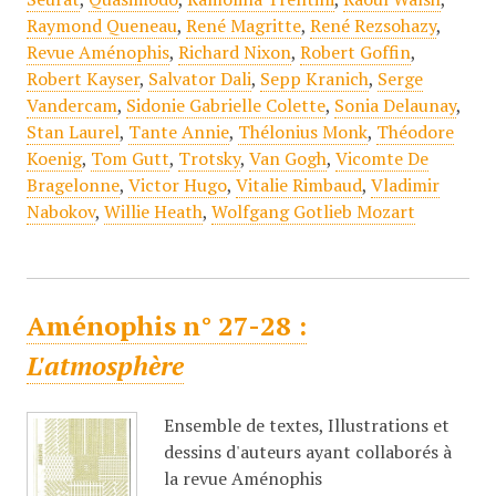
Raymond Queneau
,
René Magritte
,
René Rezsohazy
,
Revue Aménophis
,
Richard Nixon
,
Robert Goffin
,
Robert Kayser
,
Salvator Dali
,
Sepp Kranich
,
Serge
Vandercam
,
Sidonie Gabrielle Colette
,
Sonia Delaunay
,
Stan Laurel
,
Tante Annie
,
Thélonius Monk
,
Théodore
Koenig
,
Tom Gutt
,
Trotsky
,
Van Gogh
,
Vicomte De
Bragelonne
,
Victor Hugo
,
Vitalie Rimbaud
,
Vladimir
Nabokov
,
Willie Heath
,
Wolfgang Gotlieb Mozart
Aménophis n° 27-28 :
L'atmosphère
Ensemble de textes, Illustrations et
dessins d'auteurs ayant collaborés à
la revue Aménophis