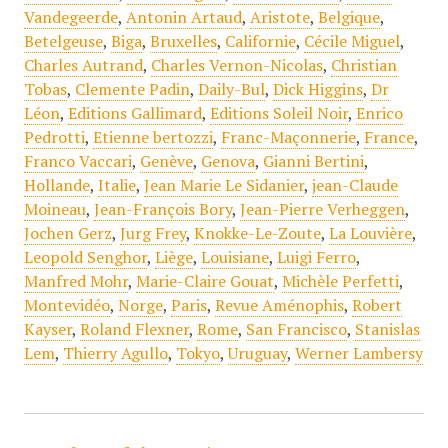
Vandegeerde
,
Antonin Artaud
,
Aristote
,
Belgique
,
Betelgeuse
,
Biga
,
Bruxelles
,
Californie
,
Cécile Miguel
,
Charles Autrand
,
Charles Vernon-Nicolas
,
Christian
Tobas
,
Clemente Padin
,
Daily-Bul
,
Dick Higgins
,
Dr
Léon
,
Editions Gallimard
,
Editions Soleil Noir
,
Enrico
Pedrotti
,
Etienne bertozzi
,
Franc-Maçonnerie
,
France
,
Franco Vaccari
,
Genève
,
Genova
,
Gianni Bertini
,
Hollande
,
Italie
,
Jean Marie Le Sidanier
,
jean-Claude
Moineau
,
Jean-François Bory
,
Jean-Pierre Verheggen
,
Jochen Gerz
,
Jurg Frey
,
Knokke-Le-Zoute
,
La Louvière
,
Leopold Senghor
,
Liège
,
Louisiane
,
Luigi Ferro
,
Manfred Mohr
,
Marie-Claire Gouat
,
Michèle Perfetti
,
Montevidéo
,
Norge
,
Paris
,
Revue Aménophis
,
Robert
Kayser
,
Roland Flexner
,
Rome
,
San Francisco
,
Stanislas
Lem
,
Thierry Agullo
,
Tokyo
,
Uruguay
,
Werner Lambersy