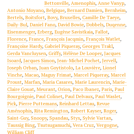
Bettonville
,
Amenophis
,
Anne Vanyp
,
Antonio Moyano
,
Belgique
,
Bernard Damien
,
Bernheim
,
Bertels
,
Boitsfort
,
Bovy
,
Bruxelles
,
Camille De Taeye
,
Daily-Bul
,
Daniel Fano
,
David Bowie
,
Dobbels
,
Duqenne
,
Eisenmenger
,
Erberg
,
Eugène Savistkaia
,
Fallot
,
Florence
,
France
,
François Jacqmin
,
François Watlet
,
Françoise Hardy
,
Gabriel Piqueray
,
Georges Trakl
,
Gerda Vancluysen
,
Griffy
,
Hélène De Looper
,
Jacques
Isoard
,
Jacques Simon
,
Jean-Michel Pochet
,
Jervell
,
Joseph Orban
,
Juan Goytistolo
,
La Louvière
,
Lionel
Vinche
,
Macao
,
Maguy Frimat
,
Marcel Piqueray
,
Marcel
Proust
,
Marfan
,
Maria Casares
,
Marie Laurencin
,
Marie-
Claire Gouat
,
Meurant
,
Orion
,
Paco Ibanez
,
Paris
,
Paul
Bourgoignie
,
Paul Colinet
,
Paul Delvaux
,
Paul Waslet
,
Pick
,
Pierre Puttemans
,
Reinhard Lettau
,
Revue
Aménophis
,
Rita Remington
,
Robert Kayser
,
Roger
,
Saint-Guy
,
Snoopy
,
Spandau
,
Styx
,
Sylvie Vartan
,
Taussig Bing
,
Tsutsugamuchi
,
Vera Cruz
,
Vergogne
,
William Cliff