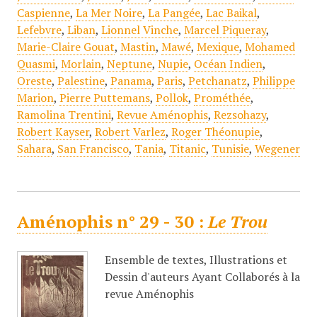
Caspienne
,
La Mer Noire
,
La Pangée
,
Lac Baikal
,
Lefebvre
,
Liban
,
Lionnel Vinche
,
Marcel Piqueray
,
Marie-Claire Gouat
,
Mastin
,
Mawé
,
Mexique
,
Mohamed
Quasmi
,
Morlain
,
Neptune
,
Nupie
,
Océan Indien
,
Oreste
,
Palestine
,
Panama
,
Paris
,
Petchanatz
,
Philippe
Marion
,
Pierre Puttemans
,
Pollok
,
Prométhée
,
Ramolina Trentini
,
Revue Aménophis
,
Rezsohazy
,
Robert Kayser
,
Robert Varlez
,
Roger Théonupie
,
Sahara
,
San Francisco
,
Tania
,
Titanic
,
Tunisie
,
Wegener
Aménophis n° 29 - 30 :
Le Trou
Ensemble de textes, Illustrations et
Dessin d'auteurs Ayant Collaborés à la
revue Aménophis