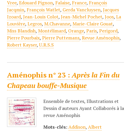
Vree
,
Edouard Pignon
,
Falaise
,
France
,
François
Jacqmin
,
François Watlet
,
Gerda Vancluysen
,
Jacques
Izoard
,
Jean-Louis Colot
,
Jean-Michel Pochet
,
Joos
,
La
Louvière
,
Legros
,
M.Chavanne
,
Marie-Claire Gouat
,
Miss Blandish
,
Montélimard
,
Orange
,
Paris
,
Perigord
,
Pierre Pourbaix
,
Pierre Puttemans
,
Revue Aménophis
,
Robert Kayser
,
U.R.S.S
Aménophis n° 23 :
Après la Fin du
Chapeau bouffe-Musique
Ensemble de textes, Illustrations et
Dessin d'auteurs Ayant Collaborés à la
revue Aménophis
Mots-clés:
Addison
,
Albert