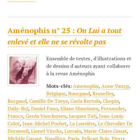
Aménophis n° 25 :
On Lui a tout
enlevé et elle ne se révolte pas
Ensemble de textes , d'illustrations et
de dessins d'auteurs ayant collaborer
à la revue Aménophis
Mots-clés:
Amenophis
,
Anne Vanyp
,
Belgique
,
Bourgaud
,
Bruxelles
,
Burgaud
,
Camille De Taeye
,
Carla Bertola
,
Chopin
,
Daily-Bul
,
Daniel Fano
,
Eliane Maurissen
,
Fernandez
,
France
,
Gerda Vancluysen
,
Jacques Tati
,
Jean-Louis
Colot
,
Jean-Michel Pochet
,
La Louvière
,
Le Chevalier De
Dormeuil
,
Lionel Vinche
,
Lorrain
,
Marie-Claire Gouat
,
Michèle Garant
,
Neudling
,
Paris
,
Pelican Noir
,
Pierre