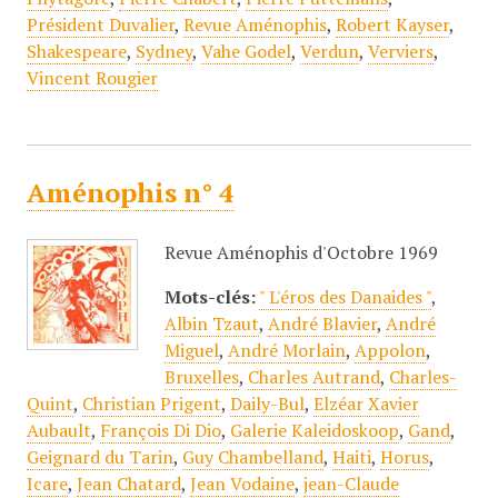
Président Duvalier
,
Revue Aménophis
,
Robert Kayser
,
Shakespeare
,
Sydney
,
Vahe Godel
,
Verdun
,
Verviers
,
Vincent Rougier
Aménophis n° 4
Revue Aménophis d'Octobre 1969
Mots-clés:
" L'éros des Danaides "
,
Albin Tzaut
,
André Blavier
,
André
Miguel
,
André Morlain
,
Appolon
,
Bruxelles
,
Charles Autrand
,
Charles-
Quint
,
Christian Prigent
,
Daily-Bul
,
Elzéar Xavier
Aubault
,
François Di Dio
,
Galerie Kaleidoskoop
,
Gand
,
Geignard du Tarin
,
Guy Chambelland
,
Haiti
,
Horus
,
Icare
,
Jean Chatard
,
Jean Vodaine
,
jean-Claude