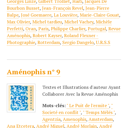
Georges Linze
,
Gilbert Trolliet
,
Haiti
,
Jacques De
Bourbon Busset
,
Jean-François Revel
,
Jean-Pierre
Balpe
,
José Goemaere
,
La Louvière
,
Marie-Claire Gouat
,
Max Olivier
,
Michel tardieu
,
Michel Vachey
,
Michèle
Perfetti
,
Oran
,
Paris
,
Philippe Charlier
,
Portugal
,
Revue
Aménophis
,
Robert Kayser
,
Roland Flexner -
Photographie
,
Rotterdam
,
Sergio Dangelo
,
U.R.S.S
Aménophis n° 9
Textes et Illustrations d'auteur Ayant
Collaborer Avec la Revue Aménophis
Mots-clés:
" Le Puit de l'ermite "
,
"
Societé en conflit "
,
" Temps Mélés "
,
Agentzia
,
Amenophis
,
Amsterdam
,
Ana Etcetera
,
André Miguel
,
André Morlain
,
André