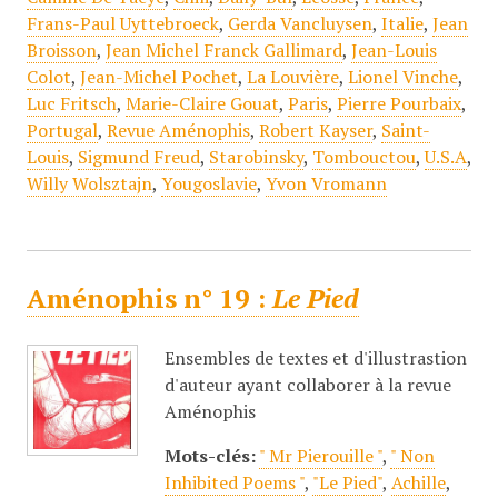
Frans-Paul Uyttebroeck
,
Gerda Vancluysen
,
Italie
,
Jean
Broisson
,
Jean Michel Franck Gallimard
,
Jean-Louis
Colot
,
Jean-Michel Pochet
,
La Louvière
,
Lionel Vinche
,
Luc Fritsch
,
Marie-Claire Gouat
,
Paris
,
Pierre Pourbaix
,
Portugal
,
Revue Aménophis
,
Robert Kayser
,
Saint-
Louis
,
Sigmund Freud
,
Starobinsky
,
Tombouctou
,
U.S.A
,
Willy Wolsztajn
,
Yougoslavie
,
Yvon Vromann
Aménophis n° 19 :
Le Pied
Ensembles de textes et d'illustrastion
d'auteur ayant collaborer à la revue
Aménophis
Mots-clés:
" Mr Pierouille "
,
" Non
Inhibited Poems "
,
"Le Pied"
,
Achille
,