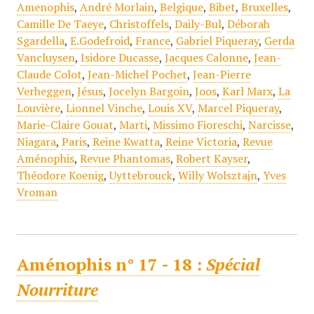
Amenophis
,
André Morlain
,
Belgique
,
Bibet
,
Bruxelles
,
Camille De Taeye
,
Christoffels
,
Daily-Bul
,
Déborah
Sgardella
,
E.Godefroid
,
France
,
Gabriel Piqueray
,
Gerda
Vancluysen
,
Isidore Ducasse
,
Jacques Calonne
,
Jean-
Claude Colot
,
Jean-Michel Pochet
,
Jean-Pierre
Verheggen
,
Jésus
,
Jocelyn Bargoin
,
Joos
,
Karl Marx
,
La
Louvière
,
Lionnel Vinche
,
Louis XV
,
Marcel Piqueray
,
Marie-Claire Gouat
,
Marti
,
Missimo Fioreschi
,
Narcisse
,
Niagara
,
Paris
,
Reine Kwatta
,
Reine Victoria
,
Revue
Aménophis
,
Revue Phantomas
,
Robert Kayser
,
Théodore Koenig
,
Uyttebrouck
,
Willy Wolsztajn
,
Yves
Vroman
Aménophis n° 17 - 18 :
Spécial
Nourriture