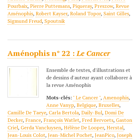
Pourbaix
,
Pierre Puttemans
,
Piqueray
,
Preszow
,
Revue
Aménophis
,
Robert Kayser
,
Roland Topor
,
Saint Gilles
,
Sigmund Freud
,
Spoutnik
Aménophis n° 22 :
Le Cancer
Ensemble de textes, d'illustrations et
de dessins d'auteur ayant collaborer à
la revue Aménophis
Mots-clés:
" Le Cancer "
,
Amenophis
,
Anne Vanyp
,
Belgique
,
Bruxelles
,
Camille De Taeye
,
Carla Bertola
,
Daily-Bul
,
Domi De
Decker
,
France
,
François Watlet
,
Fred Bervoets
,
Gaston
Criel
,
Gerda Vancluysen
,
Hélène De Looper
,
Herstal
,
Jean-Louis Colot
,
Jean-Michel Pochet
,
JeanPico
,
Joseph