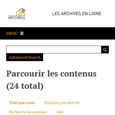
P
a
s
s
e
MENU
r
a
u
c
Advanced Search
o
n
t
Parcourir les contenus
e
n
(24 total)
u
p
r
Tout parcourir
Parcourir par mot-clé
i
Recherche de contenus
Aide
n