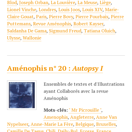
Blod
,
Joseph Orban
,
La Louvière
,
La Meuse
,
Liège
,
Lionel Vinche
,
Londres
,
Louis Joos
,
Louis XIV
,
Marie-
Claire Gouat
,
Paris
,
Pierre Bovy
,
Pierre Pourbaix
,
Pierre
Puttemans
,
Revue Aménophis
,
Robert Kayser
,
Saldanha De Gama
,
Sigmund Freud
,
Tatiana Oluich
,
Ulysse
,
Wallonie
Aménophis n° 20 :
Autopsy I
Ensembles de textes et d'Illustrations
ayant Collaborés avec la revue
Aménophis
Mots-clés:
" Mr Picrouille "
,
Amenophis
,
Angleterre
,
Anne Van
Nypelseer
,
Anne-Marie La Fère
,
Belgique
,
Bruxelles
,
Camille De Taeye
,
Chili
,
Daily-Bul
,
Ecosse
,
France
,