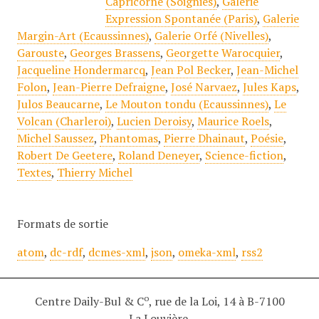
Capricorne (Soignies)
,
Galerie
Expression Spontanée (Paris)
,
Galerie
Margin-Art (Ecaussinnes)
,
Galerie Orfé (Nivelles)
,
Garouste
,
Georges Brassens
,
Georgette Warocquier
,
Jacqueline Hondermarcq
,
Jean Pol Becker
,
Jean-Michel
Folon
,
Jean-Pierre Defraigne
,
José Narvaez
,
Jules Kaps
,
Julos Beaucarne
,
Le Mouton tondu (Ecaussinnes)
,
Le
Volcan (Charleroi)
,
Lucien Deroisy
,
Maurice Roels
,
Michel Saussez
,
Phantomas
,
Pierre Dhainaut
,
Poésie
,
Robert De Geetere
,
Roland Deneyer
,
Science-fiction
,
Textes
,
Thierry Michel
Formats de sortie
atom
,
dc-rdf
,
dcmes-xml
,
json
,
omeka-xml
,
rss2
o
Centre Daily-Bul & C
, rue de la Loi, 14 à B-7100
La Louvière