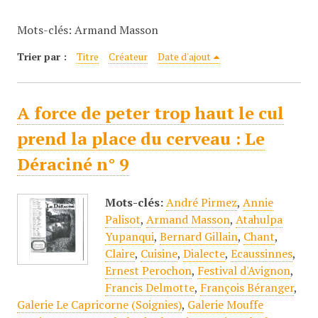
c
Mots-clés: Armand Masson
i
p
Trier par :
Titre
Créateur
Date d'ajout
a
l
A force de peter trop haut le cul
prend la place du cerveau : Le
Déraciné n° 9
Mots-clés:
André Pirmez
,
Annie
Palisot
,
Armand Masson
,
Atahulpa
Yupanqui
,
Bernard Gillain
,
Chant
,
Claire
,
Cuisine
,
Dialecte
,
Ecaussinnes
,
Ernest Perochon
,
Festival d'Avignon
,
Francis Delmotte
,
François Béranger
,
Galerie Le Capricorne (Soignies)
,
Galerie Mouffe