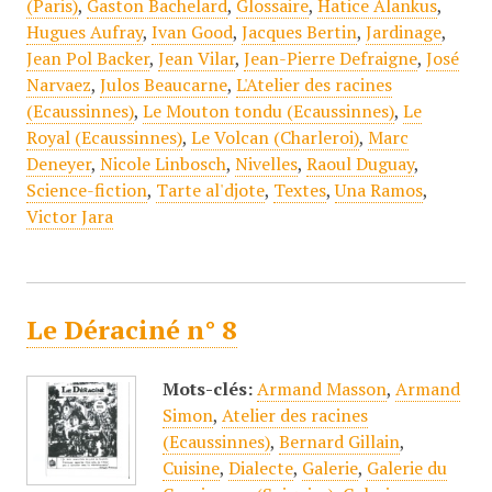
(Paris)
,
Gaston Bachelard
,
Glossaire
,
Hatice Alankus
,
Hugues Aufray
,
Ivan Good
,
Jacques Bertin
,
Jardinage
,
Jean Pol Backer
,
Jean Vilar
,
Jean-Pierre Defraigne
,
José
Narvaez
,
Julos Beaucarne
,
L'Atelier des racines
(Ecaussinnes)
,
Le Mouton tondu (Ecaussinnes)
,
Le
Royal (Ecaussinnes)
,
Le Volcan (Charleroi)
,
Marc
Deneyer
,
Nicole Linbosch
,
Nivelles
,
Raoul Duguay
,
Science-fiction
,
Tarte al'djote
,
Textes
,
Una Ramos
,
Victor Jara
Le Déraciné n° 8
Mots-clés:
Armand Masson
,
Armand
Simon
,
Atelier des racines
(Ecaussinnes)
,
Bernard Gillain
,
Cuisine
,
Dialecte
,
Galerie
,
Galerie du