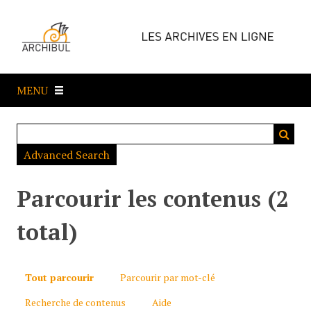
P
a
s
s
e
MENU
r
a
u
c
Advanced Search
o
n
t
Parcourir les contenus (2
e
n
total)
u
p
r
Tout parcourir
Parcourir par mot-clé
i
Recherche de contenus
Aide
n