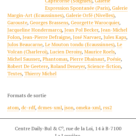
Capricorne (Soignies)
,
Galerie
Expression Spontanée (Paris)
,
Galerie
Margin-Art (Ecaussinnes)
,
Galerie Orfé (Nivelles)
,
Garouste
,
Georges Brassens
,
Georgette Warocquier
,
Jacqueline Hondermarcq
,
Jean Pol Becker
,
Jean-Michel
Folon
,
Jean-Pierre Defraigne
,
José Narvaez
,
Jules Kaps
,
Julos Beaucarne
,
Le Mouton tondu (Ecaussinnes)
,
Le
Volcan (Charleroi)
,
Lucien Deroisy
,
Maurice Roels
,
Michel Saussez
,
Phantomas
,
Pierre Dhainaut
,
Poésie
,
Robert De Geetere
,
Roland Deneyer
,
Science-fiction
,
Textes
,
Thierry Michel
Formats de sortie
atom
,
dc-rdf
,
dcmes-xml
,
json
,
omeka-xml
,
rss2
o
Centre Daily-Bul & C
, rue de la Loi, 14 à B-7100
La Louvière