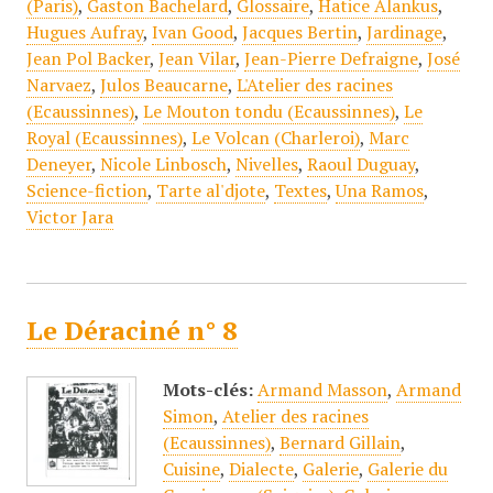
(Paris)
,
Gaston Bachelard
,
Glossaire
,
Hatice Alankus
,
Hugues Aufray
,
Ivan Good
,
Jacques Bertin
,
Jardinage
,
Jean Pol Backer
,
Jean Vilar
,
Jean-Pierre Defraigne
,
José
Narvaez
,
Julos Beaucarne
,
L'Atelier des racines
(Ecaussinnes)
,
Le Mouton tondu (Ecaussinnes)
,
Le
Royal (Ecaussinnes)
,
Le Volcan (Charleroi)
,
Marc
Deneyer
,
Nicole Linbosch
,
Nivelles
,
Raoul Duguay
,
Science-fiction
,
Tarte al'djote
,
Textes
,
Una Ramos
,
Victor Jara
Le Déraciné n° 8
Mots-clés:
Armand Masson
,
Armand
Simon
,
Atelier des racines
(Ecaussinnes)
,
Bernard Gillain
,
Cuisine
,
Dialecte
,
Galerie
,
Galerie du