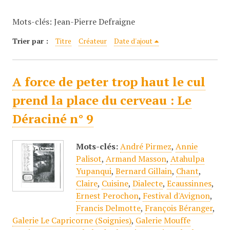
c
Mots-clés: Jean-Pierre Defraigne
i
p
Trier par :
Titre
Créateur
Date d'ajout
a
l
A force de peter trop haut le cul
prend la place du cerveau : Le
Déraciné n° 9
Mots-clés:
André Pirmez
,
Annie
Palisot
,
Armand Masson
,
Atahulpa
Yupanqui
,
Bernard Gillain
,
Chant
,
Claire
,
Cuisine
,
Dialecte
,
Ecaussinnes
,
Ernest Perochon
,
Festival d'Avignon
,
Francis Delmotte
,
François Béranger
,
Galerie Le Capricorne (Soignies)
,
Galerie Mouffe