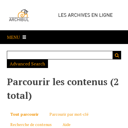
P
a
s
s
e
MENU
r
a
u
c
Advanced Search
o
n
t
Parcourir les contenus (2
e
n
total)
u
p
r
Tout parcourir
Parcourir par mot-clé
i
Recherche de contenus
Aide
n