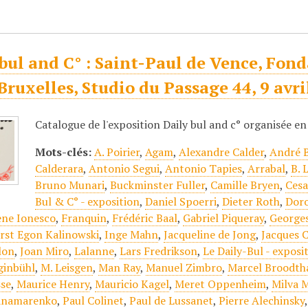
bul and C° : Saint-Paul de Vence, Fon
Bruxelles, Studio du Passage 44, 9 avr
Catalogue de l'exposition Daily bul and c° organisée en
Mots-clés:
A. Poirier
,
Agam
,
Alexandre Calder
,
André B
Calderara
,
Antonio Segui
,
Antonio Tapies
,
Arrabal
,
B. 
Bruno Munari
,
Buckminster Fuller
,
Camille Bryen
,
Cesa
Bul & C° - exposition
,
Daniel Spoerri
,
Dieter Roth
,
Dor
ne Ionesco
,
Franquin
,
Frédéric Baal
,
Gabriel Piqueray
,
George
rst Egon Kalinowski
,
Inge Mahn
,
Jacqueline de Jong
,
Jacques 
lon
,
Joan Miro
,
Lalanne
,
Lars Fredrikson
,
Le Daily-Bul - exposi
ginbühl
,
M. Leisgen
,
Man Ray
,
Manuel Zimbro
,
Marcel Broodth
se
,
Maurice Henry
,
Mauricio Kagel
,
Meret Oppenheim
,
Milva 
anamarenko
,
Paul Colinet
,
Paul de Lussanet
,
Pierre Alechinsky