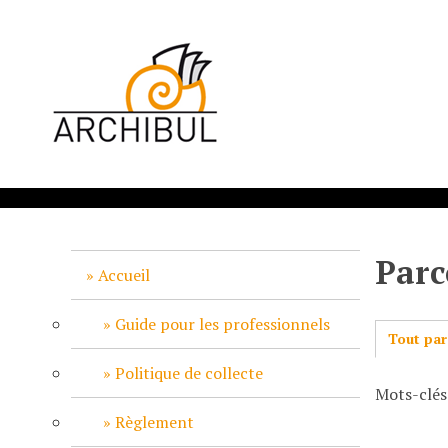
P
a
s
s
e
r
a
u
c
o
n
Parc
t
Accueil
e
n
Guide pour les professionnels
Tout par
u
p
Politique de collecte
Mots-clés
r
i
Règlement
n