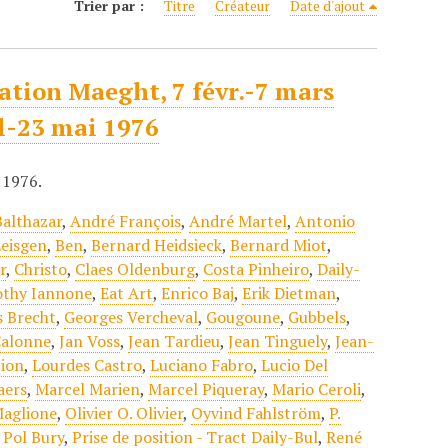
Trier par :
Titre
Créateur
Date d'ajout
dation Maeght, 7 févr.-7 mars
il-23 mai 1976
 1976.
althazar
,
André François
,
André Martel
,
Antonio
Leisgen
,
Ben
,
Bernard Heidsieck
,
Bernard Miot
,
r
,
Christo
,
Claes Oldenburg
,
Costa Pinheiro
,
Daily-
othy Iannone
,
Eat Art
,
Enrico Baj
,
Erik Dietman
,
s Brecht
,
Georges Vercheval
,
Gougoune
,
Gubbels
,
Calonne
,
Jan Voss
,
Jean Tardieu
,
Jean Tinguely
,
Jean-
tion
,
Lourdes Castro
,
Luciano Fabro
,
Lucio Del
aers
,
Marcel Marien
,
Marcel Piqueray
,
Mario Ceroli
,
Maglione
,
Olivier O. Olivier
,
Oyvind Fahlström
,
P.
,
Pol Bury
,
Prise de position - Tract Daily-Bul
,
René