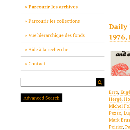
c
Parcourir les archives
i
p
Parcourir les collections
Daily 
a
l
Vue hiérarchique des fonds
1976, 
Aide à la recherche
Contact
Erro
,
Eugè
Advanced Search
Hergé
,
Ho
Michel Fo
Pezzo
,
Lu
Mark Brus
Poirier
,
P