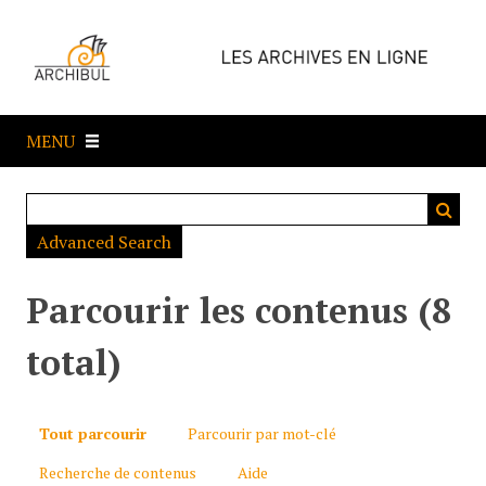
P
a
s
s
e
MENU
r
a
u
c
Advanced Search
o
n
t
Parcourir les contenus (8
e
n
total)
u
p
r
Tout parcourir
Parcourir par mot-clé
i
Recherche de contenus
Aide
n