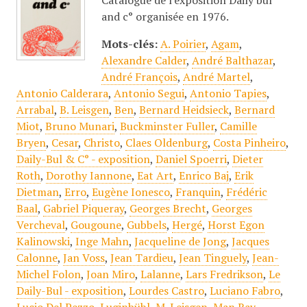
Catalogue de l'exposition Daily bul
and c° organisée en 1976.
Mots-clés:
A. Poirier
,
Agam
,
Alexandre Calder
,
André Balthazar
,
André François
,
André Martel
,
Antonio Calderara
,
Antonio Segui
,
Antonio Tapies
,
Arrabal
,
B. Leisgen
,
Ben
,
Bernard Heidsieck
,
Bernard
Miot
,
Bruno Munari
,
Buckminster Fuller
,
Camille
Bryen
,
Cesar
,
Christo
,
Claes Oldenburg
,
Costa Pinheiro
,
Daily-Bul & C° - exposition
,
Daniel Spoerri
,
Dieter
Roth
,
Dorothy Iannone
,
Eat Art
,
Enrico Baj
,
Erik
Dietman
,
Erro
,
Eugène Ionesco
,
Franquin
,
Frédéric
Baal
,
Gabriel Piqueray
,
Georges Brecht
,
Georges
Vercheval
,
Gougoune
,
Gubbels
,
Hergé
,
Horst Egon
Kalinowski
,
Inge Mahn
,
Jacqueline de Jong
,
Jacques
Calonne
,
Jan Voss
,
Jean Tardieu
,
Jean Tinguely
,
Jean-
Michel Folon
,
Joan Miro
,
Lalanne
,
Lars Fredrikson
,
Le
Daily-Bul - exposition
,
Lourdes Castro
,
Luciano Fabro
,