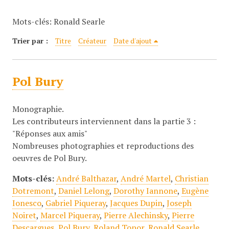
c
Mots-clés: Ronald Searle
i
p
Trier par :
Titre
Créateur
Date d'ajout
a
l
Pol Bury
Monographie.
Les contributeurs interviennent dans la partie 3 :
"Réponses aux amis"
Nombreuses photographies et reproductions des
oeuvres de Pol Bury.
Mots-clés:
André Balthazar
,
André Martel
,
Christian
Dotremont
,
Daniel Lelong
,
Dorothy Iannone
,
Eugène
Ionesco
,
Gabriel Piqueray
,
Jacques Dupin
,
Joseph
Noiret
,
Marcel Piqueray
,
Pierre Alechinsky
,
Pierre
Descargues
,
Pol Bury
,
Roland Topor
,
Ronald Searle
,