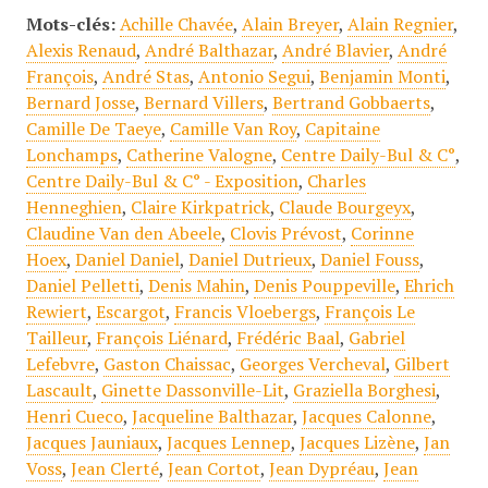
Mots-clés:
Achille Chavée
,
Alain Breyer
,
Alain Regnier
,
Alexis Renaud
,
André Balthazar
,
André Blavier
,
André
François
,
André Stas
,
Antonio Segui
,
Benjamin Monti
,
Bernard Josse
,
Bernard Villers
,
Bertrand Gobbaerts
,
Camille De Taeye
,
Camille Van Roy
,
Capitaine
Lonchamps
,
Catherine Valogne
,
Centre Daily-Bul & C°
,
Centre Daily-Bul & C° - Exposition
,
Charles
Henneghien
,
Claire Kirkpatrick
,
Claude Bourgeyx
,
Claudine Van den Abeele
,
Clovis Prévost
,
Corinne
Hoex
,
Daniel Daniel
,
Daniel Dutrieux
,
Daniel Fouss
,
Daniel Pelletti
,
Denis Mahin
,
Denis Pouppeville
,
Ehrich
Rewiert
,
Escargot
,
Francis Vloebergs
,
François Le
Tailleur
,
François Liénard
,
Frédéric Baal
,
Gabriel
Lefebvre
,
Gaston Chaissac
,
Georges Vercheval
,
Gilbert
Lascault
,
Ginette Dassonville-Lit
,
Graziella Borghesi
,
Henri Cueco
,
Jacqueline Balthazar
,
Jacques Calonne
,
Jacques Jauniaux
,
Jacques Lennep
,
Jacques Lizène
,
Jan
Voss
,
Jean Clerté
,
Jean Cortot
,
Jean Dypréau
,
Jean