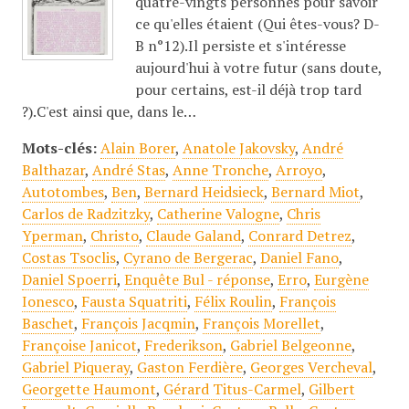
quatre-vingts personnes pour savoir
ce qu'elles étaient (Qui êtes-vous? D-
B n°12).Il persiste et s'intéresse
aujourd'hui à votre futur (sans doute,
pour certains, est-il déjà trop tard
?).C'est ainsi que, dans le…
Mots-clés:
Alain Borer
,
Anatole Jakovsky
,
André
Balthazar
,
André Stas
,
Anne Tronche
,
Arroyo
,
Autotombes
,
Ben
,
Bernard Heidsieck
,
Bernard Miot
,
Carlos de Radzitzky
,
Catherine Valogne
,
Chris
Yperman
,
Christo
,
Claude Galand
,
Conrard Detrez
,
Costas Tsoclis
,
Cyrano de Bergerac
,
Daniel Fano
,
Daniel Spoerri
,
Enquête Bul - réponse
,
Erro
,
Eurgène
Ionesco
,
Fausta Squatriti
,
Félix Roulin
,
François
Baschet
,
François Jacqmin
,
François Morellet
,
Françoise Janicot
,
Frederikson
,
Gabriel Belgeonne
,
Gabriel Piqueray
,
Gaston Ferdière
,
Georges Vercheval
,
Georgette Haumont
,
Gérard Titus-Carmel
,
Gilbert