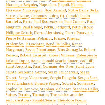
Monoique Reignier
,
Napoléon
,
Napoli
,
Nicolas
Florence
,
Nimes-gard
,
Noël Arnaud
,
Notre Dame De La
Sarte
,
Olvaise
,
Orthanès
,
Osiris
,
P.J. Oswald
,
Paolo
Baratella
,
Paris
,
Paul Bourgoignie
,
Paul Colinet
,
Paul
Magritte
,
Paul Nougé
,
Pékin
,
Perigord
,
Petit-Viroux
,
Philippe Geluck
,
Pierre Alechinsky
,
Pierre Pourveur
,
Pierre Puttemans
,
Polianov
,
Priape
,
Priegau
,
Ptolomées
,
R.Lewinter
,
René De Solier
,
Renzo
Margonari
,
Revue Phantomas
,
Rino Sernaglia
,
Robert
Desnos
,
Robert Escarpit
,
Robert Willems
,
Robespierre
,
Roland Topor
,
Rome
,
Ronald Searle
,
Rouen
,
Sad Hill
,
Saint Augustin
,
Saint Germain-des-Prés
,
Saint Leon
,
Sainte Gerpinne
,
Samte
,
Serge Fauchereau
,
Serge
Noiret
,
Serge Vandercam
,
Sergio Dangelo
,
Sergio Sarri
,
Seved Lindmark
,
Signore Pagoni
,
Socrate
,
Somergau
,
Sophie De Hanovre
,
Stéphan Malaprat
,
Stephen Heller
,
Suisse
,
Teroise
,
Thanatos
,
The suicide and the
reincarnation - Ronald Searle
,
Théodore Koenig
,