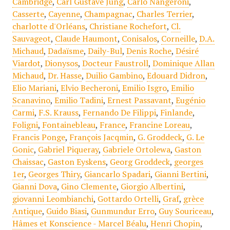
Cambridge
,
Carl Gustave Jung
,
Carlo Nangeroni
,
Casserte
,
Cayenne
,
Champagnac
,
Charles Terrier
,
charlotte d'Orléans
,
Christiane Rochefort
,
Cl.
Sauvageot
,
Claude Haumont
,
Conisalos
,
Corneille
,
D.A.
Michaud
,
Dadaïsme
,
Daily-Bul
,
Denis Roche
,
Désiré
Viardot
,
Dionysos
,
Docteur Faustroll
,
Dominique Allan
Michaud
,
Dr. Hasse
,
Duilio Gambino
,
Edouard Didron
,
Elio Mariani
,
Elvio Becheroni
,
Emilio Isgro
,
Emilio
Scanavino
,
Emilio Tadini
,
Ernest Passavant
,
Eugénio
Carmi
,
F.S. Krauss
,
Fernando De Filippi
,
Finlande
,
Foligni
,
Fontainebleau
,
France
,
Francine Loreau
,
Francis Ponge
,
François Jacqmin
,
G. Groddeck
,
G. Le
Gonic
,
Gabriel Piqueray
,
Gabriele Ortolewa
,
Gaston
Chaissac
,
Gaston Eyskens
,
Georg Groddeck
,
georges
1er
,
Georges Thiry
,
Giancarlo Spadari
,
Gianni Bertini
,
Gianni Dova
,
Gino Clemente
,
Giorgio Albertini
,
giovanni Leombianchi
,
Gottardo Ortelli
,
Graf
,
grèce
Antique
,
Guido Biasi
,
Gunmundur Erro
,
Guy Souriceau
,
Hâmes et Konscience - Marcel Béalu
,
Henri Chopin
,