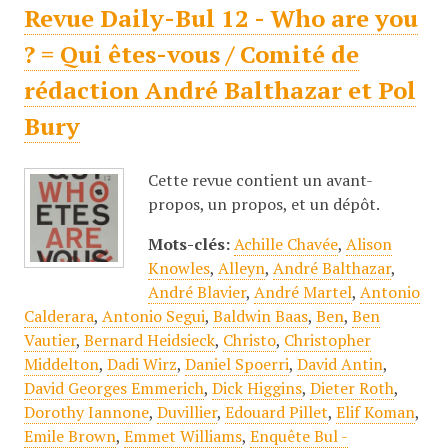
Revue Daily-Bul 12 - Who are you
? = Qui êtes-vous / Comité de
rédaction André Balthazar et Pol
Bury
Cette revue contient un avant-
propos, un propos, et un dépôt.
Mots-clés:
Achille Chavée
,
Alison
Knowles
,
Alleyn
,
André Balthazar
,
André Blavier
,
André Martel
,
Antonio
Calderara
,
Antonio Segui
,
Baldwin Baas
,
Ben
,
Ben
Vautier
,
Bernard Heidsieck
,
Christo
,
Christopher
Middelton
,
Dadi Wirz
,
Daniel Spoerri
,
David Antin
,
David Georges Emmerich
,
Dick Higgins
,
Dieter Roth
,
Dorothy Iannone
,
Duvillier
,
Edouard Pillet
,
Elif Koman
,
Emile Brown
,
Emmet Williams
,
Enquête Bul -