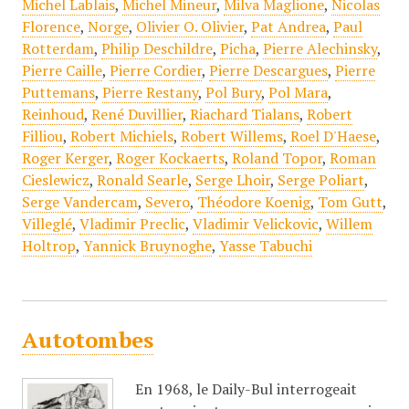
Michel Lablais
,
Michel Mineur
,
Milva Maglione
,
Nicolas
Florence
,
Norge
,
Olivier O. Olivier
,
Pat Andrea
,
Paul
Rotterdam
,
Philip Deschildre
,
Picha
,
Pierre Alechinsky
,
Pierre Caille
,
Pierre Cordier
,
Pierre Descargues
,
Pierre
Puttemans
,
Pierre Restany
,
Pol Bury
,
Pol Mara
,
Reinhoud
,
René Duvillier
,
Riachard Tialans
,
Robert
Filliou
,
Robert Michiels
,
Robert Willems
,
Roel D'Haese
,
Roger Kerger
,
Roger Kockaerts
,
Roland Topor
,
Roman
Cieslewicz
,
Ronald Searle
,
Serge Lhoir
,
Serge Poliart
,
Serge Vandercam
,
Severo
,
Théodore Koenig
,
Tom Gutt
,
Villeglé
,
Vladimir Preclic
,
Vladimir Velickovic
,
Willem
Holtrop
,
Yannick Bruynoghe
,
Yasse Tabuchi
Autotombes
En 1968, le Daily-Bul interrogeait