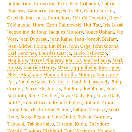
publication
,
Enrico Baj
,
Erro
,
Ezio Gribaudo
,
Gabriel
Piqueray
,
Gamarra
,
Georges Brecht
,
Gianni Bertini
,
Graciela Martinez
,
Hannelore
,
Héroïg Gedeont
,
Hervé
Télémaque
,
Horst Egon Kalinowski
,
Hui-Tsu
,
Iris Lezak
,
Jacqueline de Jong
,
Jacques Monory
,
James Upham
,
Jan
Voss
,
Jean Dypréau
,
Jean Raine
,
Jean-Joseph Blafart
,
Jean-Michel Folon
,
Jim Dine
,
John Cage
,
John Giorna
,
Karl Gerstner
,
Lourdes Castro
,
Lucio Del Pezzo
,
Maglione
,
Marcel Piqueray
,
Marcos
,
Marie-Laure
,
Mark
Brusse
,
Maurice Henry
,
Meret Oppenheim
,
Messagier
,
Milvia Maglione
,
Mimmo Rotella
,
Monory
,
Nam June
Paik
,
Nicolas Calas
,
P.A. Gette
,
Paul de Lussanet
,
Philip
Corner
,
Pierre Alechinsky
,
Pol Bury
,
Reinhoud
,
René
Bertholo
,
René Duvillier
,
Revue Daily-Bul
,
Revue Daily-
Bul 12
,
Robert Breer
,
Robert Filliou
,
Roland Topor
,
Ronald Searle
,
Rotella
,
Sabine
,
Sabine Monirys
,
Scott
Hyde
,
Serge Beguier
,
Suzy Embo
,
Sylvain Bonnier
,
Tabuchi
,
Takako Saito
,
Tetsumi Kudo
,
Théodore
Koenig
,
Thomas Highland
,
Tom Wasmuth
,
Yolande