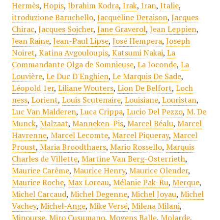
Hermès
,
Hopis
,
Ibrahim Kodra
,
Irak
,
Iran
,
Italie
,
itroduzione Baruchello
,
Jacqueline Deraison
,
Jacques
Chirac
,
Jacques Sojcher
,
Jane Graverol
,
Jean Leppien
,
Jean Raine
,
Jean-Paul Lipse
,
José Hempera
,
Joseph
Noiret
,
Katina Avgouloupis
,
Katsumi Nakai
,
La
Commandante Olga de Somnieuse
,
La Joconde
,
La
Louvière
,
Le Duc D'Enghien
,
Le Marquis De Sade
,
Léopold 1er
,
Liliane Wouters
,
Lion De Belfort
,
Loch
ness
,
Lorient
,
Louis Scutenaire
,
Louisiane
,
Louristan
,
Luc Van Malderen
,
Luca Crippa
,
Lucio Del Pezzo
,
M. De
Munck
,
Malzaat
,
Manneken-Pis
,
Marcel Béalu
,
Marcel
Havrenne
,
Marcel Lecomte
,
Marcel Piqueray
,
Marcel
Proust
,
Maria Broodthaers
,
Mario Rossello
,
Marquis
Charles de Villette
,
Martine Van Berg-Osterrieth
,
Maurice Carême
,
Maurice Henry
,
Maurice Olender
,
Maurice Roche
,
Max Loreau
,
Mélanie Pak-Ru
,
Merque
,
Michel Carcaud
,
Michel Degenne
,
Michel Joyau
,
Michel
Vachey
,
Michel-Ange
,
Mike Versé
,
Milena Milani
,
Minourse
,
Miro Cusumano
,
Mogens Balle
,
Molarde
,