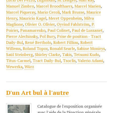
Lucio Del Pezzo
,
Luginbühl
,
M. Leisgen
,
Man Ray
,
Manuel Zimbro
,
Marcel Broodthaers
,
Marcel Marien
,
Marcel Piqueray
,
Mario Ceroli
,
Mark Brusse
,
Maurice
Henry
,
Mauricio Kagel
,
Meret Oppenheim
,
Milva
Maglione
,
Olivier O. Olivier
,
Oyvind Fahlström
,
P.
Poirier
,
Panamarenko
,
Paul Colinet
,
Paul de Lussanet
,
Pierre Alechinsky
,
Pol Bury
,
Prise de position - Tract
Daily-Bul
,
René Bertholo
,
Robert Filliou
,
Robert
Willems
,
Roland Topor
,
Ronald Searle
,
Sabine Monirys
,
Saül Steinberg
,
Shirley Clarke
,
Takis
,
Tetsumi Kudo
,
Titus-Carmel
,
Tract Daily-Bul
,
Tsoclis
,
Valerio Adami
,
Wewerka
,
Würz
D'un Art bul à l'autre
Catalogue de l'exposition organisée
avec l'aide de la Direction générale