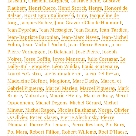
Lascault
,
Graziella Borghesi
,
Gustave Belle
,
Gustave
Flaubert
,
Henri Cueco
,
Henri Storck
,
Hergé
,
Honoré de
Balzac
,
Horst Egon Kalinowski
,
Irine
,
Jacqueline de
Jong
,
Jacques Richez
,
Jane GraverolClaude Haumont
,
Jean Dypréau
,
Jean Messagier
,
Jean Raine
,
Jean Tardieu
,
Jean-Baptiste Baronian
,
Jean-Marc Navez
,
Jean-Michel
Folon
,
Jean-Michel Pochet
,
Jean-Pierre Benon
,
Jean-
Pierre Verheggen
,
Jo Delahaut
,
José Pierre
,
Joseph
Noiret
,
Josse Goffin
,
Joyce Mansour
,
Julio Cortazar
,
Le
Daily-Bul - enquête
,
Léon Wuidar
,
Louis Scutenaire
,
Lourdes Castro
,
Luc Vanmalderen
,
Lucio Del Pezzo
,
Madeleine Biefnot
,
Maglione
,
Marc Dachy
,
Marcel et
Gabriel Piqueray
,
Marcel Marien
,
Marcel Piqueray
,
Mark
Brusse
,
Matsutani
,
Maurice Henry
,
Maurice Rosy
,
Meret
Oppenheim
,
Michel Degens
,
Michel Gérard
,
Michel
Mineur
,
Michel Ragon
,
Nicolas Balthazar
,
Norge
,
Olivier
O. Olivier
,
Peter Klasen
,
Pierre Alechinsky
,
Pierre
Dhainaut
,
Pierre Puttemans
,
Pierre Restany
,
Pol Bury
,
Pol Mara
,
Robert Filliou
,
Robert Willems
,
Roel D'Haese
,