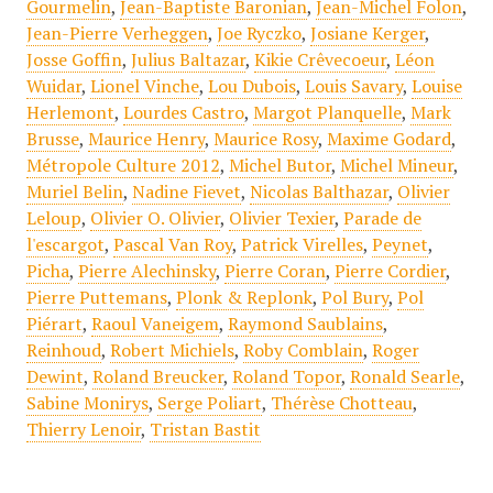
Gourmelin
,
Jean-Baptiste Baronian
,
Jean-Michel Folon
,
Jean-Pierre Verheggen
,
Joe Ryczko
,
Josiane Kerger
,
Josse Goffin
,
Julius Baltazar
,
Kikie Crêvecoeur
,
Léon
Wuidar
,
Lionel Vinche
,
Lou Dubois
,
Louis Savary
,
Louise
Herlemont
,
Lourdes Castro
,
Margot Planquelle
,
Mark
Brusse
,
Maurice Henry
,
Maurice Rosy
,
Maxime Godard
,
Métropole Culture 2012
,
Michel Butor
,
Michel Mineur
,
Muriel Belin
,
Nadine Fievet
,
Nicolas Balthazar
,
Olivier
Leloup
,
Olivier O. Olivier
,
Olivier Texier
,
Parade de
l'escargot
,
Pascal Van Roy
,
Patrick Virelles
,
Peynet
,
Picha
,
Pierre Alechinsky
,
Pierre Coran
,
Pierre Cordier
,
Pierre Puttemans
,
Plonk & Replonk
,
Pol Bury
,
Pol
Piérart
,
Raoul Vaneigem
,
Raymond Saublains
,
Reinhoud
,
Robert Michiels
,
Roby Comblain
,
Roger
Dewint
,
Roland Breucker
,
Roland Topor
,
Ronald Searle
,
Sabine Monirys
,
Serge Poliart
,
Thérèse Chotteau
,
Thierry Lenoir
,
Tristan Bastit