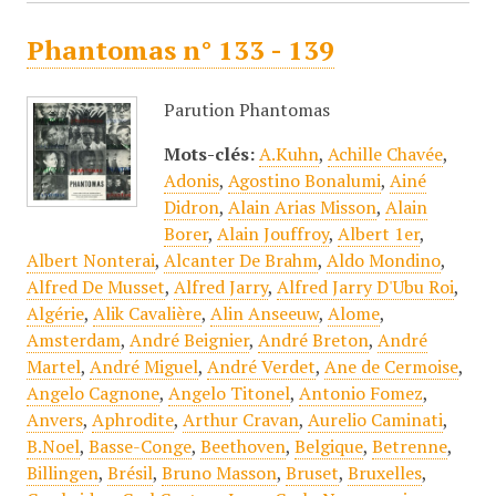
Phantomas n° 133 - 139
Parution Phantomas
Mots-clés:
A.Kuhn
,
Achille Chavée
,
Adonis
,
Agostino Bonalumi
,
Ainé
Didron
,
Alain Arias Misson
,
Alain
Borer
,
Alain Jouffroy
,
Albert 1er
,
Albert Nonterai
,
Alcanter De Brahm
,
Aldo Mondino
,
Alfred De Musset
,
Alfred Jarry
,
Alfred Jarry D'Ubu Roi
,
Algérie
,
Alik Cavalière
,
Alin Anseeuw
,
Alome
,
Amsterdam
,
André Beignier
,
André Breton
,
André
Martel
,
André Miguel
,
André Verdet
,
Ane de Cermoise
,
Angelo Cagnone
,
Angelo Titonel
,
Antonio Fomez
,
Anvers
,
Aphrodite
,
Arthur Cravan
,
Aurelio Caminati
,
B.Noel
,
Basse-Conge
,
Beethoven
,
Belgique
,
Betrenne
,
Billingen
,
Brésil
,
Bruno Masson
,
Bruset
,
Bruxelles
,