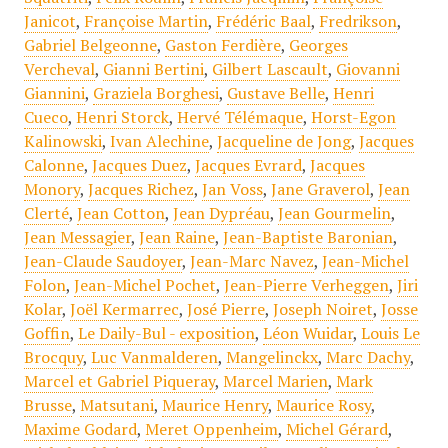
Janicot
,
Françoise Martin
,
Frédéric Baal
,
Fredrikson
,
Gabriel Belgeonne
,
Gaston Ferdière
,
Georges
Vercheval
,
Gianni Bertini
,
Gilbert Lascault
,
Giovanni
Giannini
,
Graziela Borghesi
,
Gustave Belle
,
Henri
Cueco
,
Henri Storck
,
Hervé Télémaque
,
Horst-Egon
Kalinowski
,
Ivan Alechine
,
Jacqueline de Jong
,
Jacques
Calonne
,
Jacques Duez
,
Jacques Evrard
,
Jacques
Monory
,
Jacques Richez
,
Jan Voss
,
Jane Graverol
,
Jean
Clerté
,
Jean Cotton
,
Jean Dypréau
,
Jean Gourmelin
,
Jean Messagier
,
Jean Raine
,
Jean-Baptiste Baronian
,
Jean-Claude Saudoyer
,
Jean-Marc Navez
,
Jean-Michel
Folon
,
Jean-Michel Pochet
,
Jean-Pierre Verheggen
,
Jiri
Kolar
,
Joël Kermarrec
,
José Pierre
,
Joseph Noiret
,
Josse
Goffin
,
Le Daily-Bul - exposition
,
Léon Wuidar
,
Louis Le
Brocquy
,
Luc Vanmalderen
,
Mangelinckx
,
Marc Dachy
,
Marcel et Gabriel Piqueray
,
Marcel Marien
,
Mark
Brusse
,
Matsutani
,
Maurice Henry
,
Maurice Rosy
,
Maxime Godard
,
Meret Oppenheim
,
Michel Gérard
,