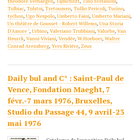
théodore Verhaegen
,
Tijdschrift
,
Tino Stefanoni
,
Tolbiac
,
Tolstoi
,
Tretoumen
,
Tullio Pericoli
,
Turino
,
tychon
,
Ugo Nespolo
,
Umberto Faini
,
Umberto Mariani
,
Un théâtre de Gousset - Robert Willems
,
Una Storia
D'Amore "
,
Urbino
,
Valeriano Trubbiani
,
Valorbe
,
Van
Heurck
,
Vanni Viviani
,
Vendée
,
W.Hoeboer
,
Walter
Conrad Arensberg
,
Yves Rivière
,
Zeus
Daily bul and C° : Saint-Paul de
Vence, Fondation Maeght, 7
févr.-7 mars 1976, Bruxelles,
Studio du Passage 44, 9 avril-23
mai 1976