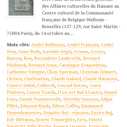
des Affaires culturelles du Hainaut au
Centre culturel de la Communauté
française de Belgique Wallonie -
Bruxelles (127-129, rue Saint-Martin -
75004 Paris), du 14 octobre au…
Mots-clés:
André Balthazar
,
André François
,
André
Stas
,
Anne Body
,
Antonio Segui
,
Arman
,
Arroyo
,
Bastow
,
Ben
,
Bernadette Lambrecht
,
Bernard
Heidsieck
,
Bernard Josse
,
Catalogue d'exposition
,
Catherine Valogne
,
Chris Yperman
,
Christian Zeimert
,
Christo
,
Cinétisation
,
Claude Galand
,
Claude Haumont
,
Colette Deblé
,
Collectif
,
Conrad Detrez
,
Costa
Pinheiro
,
Costas Tsoclis
,
D'un Art Bul à l'autre
,
Daniel
Fano
,
Daniel Pommereulle
,
Dorothy Iannone
,
Edgar
Pillet
,
Edmond Kinds
,
Eileen Coffey
,
Emmanuel
Demeulemeester
,
Enquête Bul - réponse
,
Enrico Baj
,
Eric Dietman
,
Ernest Trismegiste
,
Erro
,
Fausta
Squatriti
,
Félix Roulin
,
Francis Jacqmin
,
Françoise