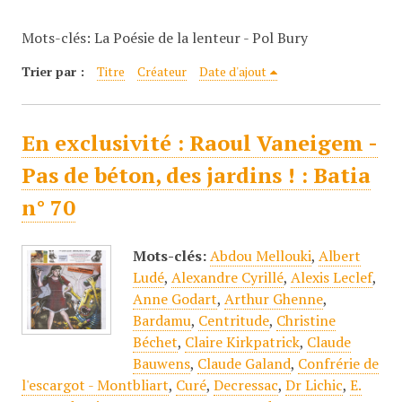
c
Mots-clés: La Poésie de la lenteur - Pol Bury
i
p
Trier par :
Titre
Créateur
Date d'ajout
a
l
En exclusivité : Raoul Vaneigem -
Pas de béton, des jardins ! : Batia
n° 70
Mots-clés:
Abdou Mellouki
,
Albert
Ludé
,
Alexandre Cyrillé
,
Alexis Leclef
,
Anne Godart
,
Arthur Ghenne
,
Bardamu
,
Centritude
,
Christine
Béchet
,
Claire Kirkpatrick
,
Claude
Bauwens
,
Claude Galand
,
Confrérie de
l'escargot - Montbliart
,
Curé
,
Decressac
,
Dr Lichic
,
E.