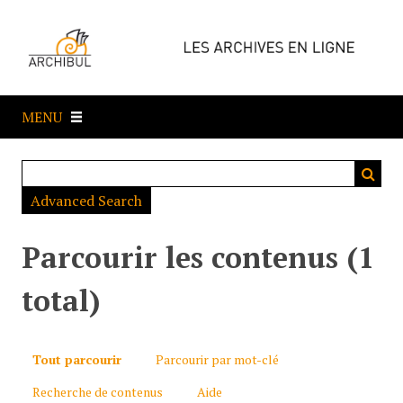
P
a
s
s
e
MENU
r
a
u
c
Advanced Search
o
n
t
Parcourir les contenus (1
e
n
total)
u
p
r
Tout parcourir
Parcourir par mot-clé
i
Recherche de contenus
Aide
n