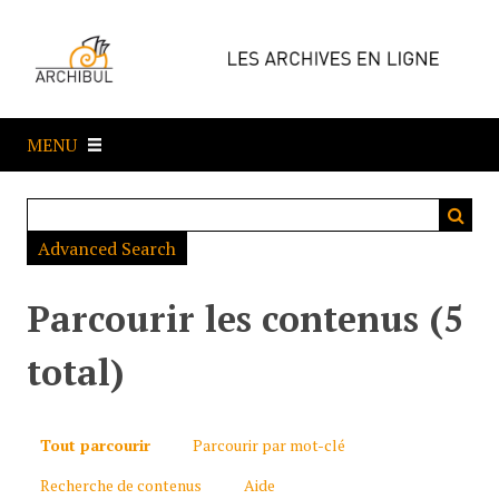
P
a
s
s
e
MENU
r
a
u
c
Advanced Search
o
n
t
Parcourir les contenus (5
e
n
total)
u
p
r
Tout parcourir
Parcourir par mot-clé
i
Recherche de contenus
Aide
n