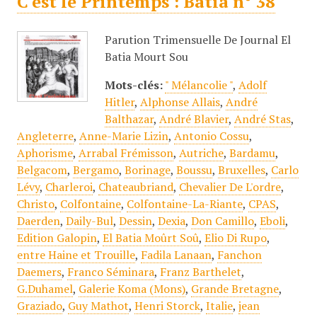
C'est le Printemps : Batia n° 38
Parution Trimensuelle De Journal El
Batia Mourt Sou
Mots-clés:
" Mélancolie "
,
Adolf
Hitler
,
Alphonse Allais
,
André
Balthazar
,
André Blavier
,
André Stas
,
Angleterre
,
Anne-Marie Lizin
,
Antonio Cossu
,
Aphorisme
,
Arrabal Frémisson
,
Autriche
,
Bardamu
,
Belgacom
,
Bergamo
,
Borinage
,
Boussu
,
Bruxelles
,
Carlo
Lévy
,
Charleroi
,
Chateaubriand
,
Chevalier De L'ordre
,
Christo
,
Colfontaine
,
Colfontaine-La-Riante
,
CPAS
,
Daerden
,
Daily-Bul
,
Dessin
,
Dexia
,
Don Camillo
,
Eboli
,
Edition Galopin
,
El Batia Moûrt Soû
,
Elio Di Rupo
,
entre Haine et Trouille
,
Fadila Lanaan
,
Fanchon
Daemers
,
Franco Séminara
,
Franz Barthelet
,
G.Duhamel
,
Galerie Koma (Mons)
,
Grande Bretagne
,
Graziado
,
Guy Mathot
,
Henri Storck
,
Italie
,
jean