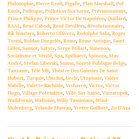
Philosophie
,
Pierre Kroll
,
Pigalle
,
Plan Marshall
,
Pol
Kools
,
Politique
,
Pollution Nocturne
,
Prévisionnisme
,
Prince Philippe
,
Prince Victor De Napoléon
,
Quillard
,
RAAL
,
René Cabodi
,
René Devillers
,
Révolutionnaire
,
Rik Wauters
,
Roberto Ollivero
,
Rodolphe Salis
,
Roger
Tozini
,
Roldan Dorgelès
,
Rome
,
Rome Antique
,
Saint-
Gilles
,
Sansot
,
Satyre
,
Serge Poliart
,
Simenon
,
Socialisme et Vérité
,
Spa
,
Spilliaert
,
Spinoza
,
Stas
André
,
Stefan Liberski
,
Suisse
,
Sureté Publique Belge
,
Tanzanie
,
Télé MB
,
Théatre Des Galeries De Saint-
Hubert
,
Turquie
,
Ubu Roi
,
Uccle
,
Utopisme
,
Valère
Mabille
,
Valette Rachilde
,
Verharen
,
Victor
,
Victor
Hugo
,
Village Potemkine
,
Ville-Sur-haine
,
Vinzatopek
,
Wallifornie
,
Wallonie
,
Willy Taminiaux
,
Wind-
Molenberg
,
Yolande Moreau
,
Yvette Guilbert
,
Zo D'Axa