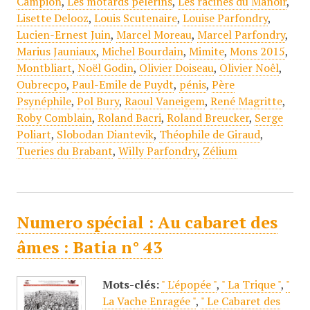
Campion
,
Les motards pélerins
,
Les racines du Manoir
,
Lisette Delooz
,
Louis Scutenaire
,
Louise Parfondry
,
Lucien-Ernest Juin
,
Marcel Moreau
,
Marcel Parfondry
,
Marius Jauniaux
,
Michel Bourdain
,
Mimite
,
Mons 2015
,
Montbliart
,
Noël Godin
,
Olivier Doiseau
,
Olivier Noêl
,
Oubrecpo
,
Paul-Emile de Puydt
,
pénis
,
Père
Psynéphile
,
Pol Bury
,
Raoul Vaneigem
,
René Magritte
,
Roby Comblain
,
Roland Bacri
,
Roland Breucker
,
Serge
Poliart
,
Slobodan Diantevik
,
Théophile de Giraud
,
Tueries du Brabant
,
Willy Parfondry
,
Zélium
Numero spécial : Au cabaret des
âmes : Batia n° 43
Mots-clés:
" L'épopée "
,
" La Trique "
,
"
La Vache Enragée "
,
" Le Cabaret des