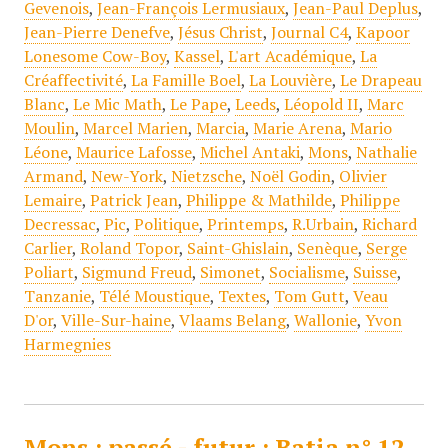
Gevenois
,
Jean-François Lermusiaux
,
Jean-Paul Deplus
,
Jean-Pierre Denefve
,
Jésus Christ
,
Journal C4
,
Kapoor
Lonesome Cow-Boy
,
Kassel
,
L'art Académique
,
La
Créaffectivité
,
La Famille Boel
,
La Louvière
,
Le Drapeau
Blanc
,
Le Mic Math
,
Le Pape
,
Leeds
,
Léopold II
,
Marc
Moulin
,
Marcel Marien
,
Marcia
,
Marie Arena
,
Mario
Léone
,
Maurice Lafosse
,
Michel Antaki
,
Mons
,
Nathalie
Armand
,
New-York
,
Nietzsche
,
Noël Godin
,
Olivier
Lemaire
,
Patrick Jean
,
Philippe & Mathilde
,
Philippe
Decressac
,
Pic
,
Politique
,
Printemps
,
R.Urbain
,
Richard
Carlier
,
Roland Topor
,
Saint-Ghislain
,
Senèque
,
Serge
Poliart
,
Sigmund Freud
,
Simonet
,
Socialisme
,
Suisse
,
Tanzanie
,
Télé Moustique
,
Textes
,
Tom Gutt
,
Veau
D'or
,
Ville-Sur-haine
,
Vlaams Belang
,
Wallonie
,
Yvon
Harmegnies
Mons : passé - futur : Batia n° 12