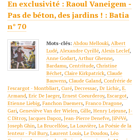
En exclusivité : Raoul Vaneigem -
Pas de béton, des jardins ! : Batia
n° 70
Mots-clés:
Abdou Mellouki
,
Albert
Ludé
,
Alexandre Cyrillé
,
Alexis Leclef
,
Anne Godart
,
Arthur Ghenne
,
Bardamu
,
Centritude
,
Christine
Béchet
,
Claire Kirkpatrick
,
Claude
Bauwens
,
Claude Galand
,
Confrérie de
l'escargot - Montbliart
,
Curé
,
Decressac
,
Dr Lichic
,
E.
Armand
,
Eric De Jaeger
,
Ernest Coeurderoy
,
Escargot
,
Etienne Liebig
,
Fanchon Daemers
,
Franco Dragone
,
Gari
,
Geneviève Van der Wielen
,
Gille
,
Henry Lejeune
,
J-
C Ditroy
,
Jacques Dapoz
,
Jean-Pierre Denefve
,
JiPéVé
,
Joseph Ghin
,
La Brucellôse
,
La Louvière
,
La Poésie de la
lenteur - Pol Bury
,
Laurent Louis
,
Le Doudou
,
Léo