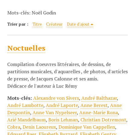
c
Mots-clés: Noël Godin
i
p
Trier par :
Titre
Créateur
Date d'ajout
a
l
Noctuelles
Compilation d'oeuvres littéraires, de dessins, de
partitions musicales, d'aquarelles , de photos, d'articles
de presse, de Jacques Calonne et ses amis.
Dédicace de l'auteur à Luc Rémy
Mots-clés:
Alexandre von Sivers
,
André Balthazar
,
André Lambotte
,
André Laporte
,
Anne Berest
,
Anne
Despontin
,
Anne Van Nypelseer
,
Anne-Marie Rona
,
Arié Mandelbaum
,
Boris Lehman
,
Christian Dotremont
,
Cobra
,
Denis Laoureux
,
Dominique Van Cappellen
,
Edouard Baer
,
Elisabeth Buzzard
,
Elisabeth Gentry