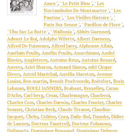
Ames "
,
" Le Petit Bleu "
,
" Les
Noctambules De Montmartre "
,
" Les
Pantins "
,
" Les Vieilles Histoire "
,
"
Paris Sur Senne "
,
" Pavillon de Flore "
,
" Ubu Sur La Butte "
,
" Wallonia "
,
Abbès Guenned
,
Adenet Le Roi
,
Adolphe Wilette
,
Albert Daenens
,
Alfred De Fuisseaux
,
Alfred Jarry
,
Alphonse Allais
,
Amélain Poulie
,
Amélin Poulie
,
Anarchisme
,
André
Blavier
,
Angleterre
,
Antoine Brun
,
Antoine Renard
,
Anvers
,
Ariel Sharon
,
Armand Simon
,
asbl Cirque
Divers
,
Astrid Maréchal
,
Aurélia Mareton
,
Avenue
Louise
,
Ben martin
,
Benoit Poelvoorde
,
Boitsfort
,
Boris
Lehman
,
BOULI lANNERS
,
Brabant
,
Bruxelles
,
Caran
D'Ache
,
Carl berg
,
Cesar
,
Charlemagne
,
Charleroi
,
Charles Cros
,
Charles Darwin
,
Charles Fourier
,
Charles
Semser
,
Christian Beck
,
Claude Terasse
,
Claudius-
Jacquet
,
Clichy
,
Colière
,
Cora
,
Daily-Bul
,
Danube
,
Didier
de Lannoy
,
Docteur Faustroll
,
Docteur Folamour
,
Dolimarts
,
Dominique Bonnaud
,
Dominique Deleuze
,