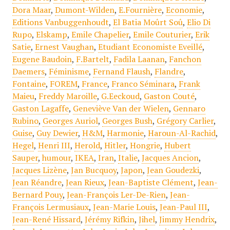
Dora Maar
,
Dumont-Wilden
,
E.Fournière
,
Economie
,
Editions Vanbuggenhoudt
,
El Batia Moûrt Soû
,
Elio Di
Rupo
,
Elskamp
,
Emile Chapelier
,
Emile Couturier
,
Erik
Satie
,
Ernest Vaughan
,
Etudiant Economiste Eveillé
,
Eugene Baudoin
,
F.Bartelt
,
Fadila Laanan
,
Fanchon
Daemers
,
Féminisme
,
Fernand Flaush
,
Flandre
,
Fontaine
,
FOREM
,
France
,
Franco Séminara
,
Frank
Maieu
,
Freddy Maroille
,
G.Eeckoud
,
Gaston Couté
,
Gaston Lagaffe
,
Geneviève Van der Wielen
,
Gennaro
Rubino
,
Georges Auriol
,
Georges Bush
,
Grégory Carlier
,
Guise
,
Guy Dewier
,
H&M
,
Harmonie
,
Haroun-Al-Rachid
,
Hegel
,
Henri III
,
Herold
,
Hitler
,
Hongrie
,
Hubert
Sauper
,
humour
,
IKEA
,
Iran
,
Italie
,
Jacques Ancion
,
Jacques Lizène
,
Jan Bucquoy
,
Japon
,
Jean Goudezki
,
Jean Réandre
,
Jean Rieux
,
Jean-Baptiste Clément
,
Jean-
Bernard Pouy
,
Jean-François Ler-De-Rien
,
Jean-
François Lermusiaux
,
Jean-Marie Louis
,
Jean-Paul III
,
Jean-René Hissard
,
Jérémy Rifkin
,
Jihel
,
Jimmy Hendrix
,