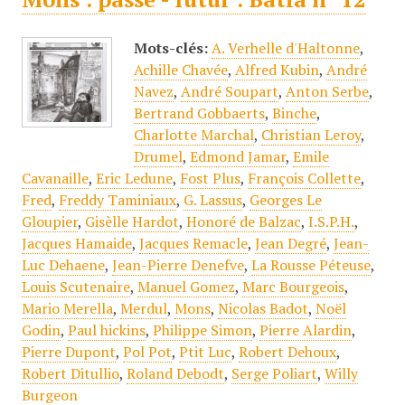
Mots-clés:
A. Verhelle d'Haltonne
,
Achille Chavée
,
Alfred Kubin
,
André
Navez
,
André Soupart
,
Anton Serbe
,
Bertrand Gobbaerts
,
Binche
,
Charlotte Marchal
,
Christian Leroy
,
Drumel
,
Edmond Jamar
,
Emile
Cavanaille
,
Eric Ledune
,
Fost Plus
,
François Collette
,
Fred
,
Freddy Taminiaux
,
G. Lassus
,
Georges Le
Gloupier
,
Gisèlle Hardot
,
Honoré de Balzac
,
I.S.P.H.
,
Jacques Hamaide
,
Jacques Remacle
,
Jean Degré
,
Jean-
Luc Dehaene
,
Jean-Pierre Denefve
,
La Rousse Péteuse
,
Louis Scutenaire
,
Manuel Gomez
,
Marc Bourgeois
,
Mario Merella
,
Merdul
,
Mons
,
Nicolas Badot
,
Noël
Godin
,
Paul hickins
,
Philippe Simon
,
Pierre Alardin
,
Pierre Dupont
,
Pol Pot
,
Ptit Luc
,
Robert Dehoux
,
Robert Ditullio
,
Roland Debodt
,
Serge Poliart
,
Willy
Burgeon