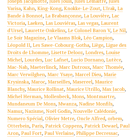
Joseph Jacqmotte
,
Jules Jouis
,
Jules Lemaitre
,
Jules
Varisa
,
Kahn
,
King-Kong
,
Knokke-Le-Zout
,
L'Irak
,
La
Bande à Bonnot
,
La Brabançonne
,
La Louvière
,
Lac
Victoria
,
Laeken
,
Las Louviéras
,
Las vegas
,
Laurent
d'Ursel
,
Laurette Onkelinx
,
Le Colonel Baron V
,
Le Nil
,
Le Soir Magazine
,
Le Vlaams Blok
,
Léo Campion
,
Léopold II
,
Les Sawe-Cobourg-Gotha
,
Liège
,
Ligue des
Droits de L'homme
,
Lisette Delooz
,
Londres
,
Louise
Michel
,
Lourdes
,
Luc Lafnet
,
Lucio Dornano
,
Lutèce
,
Mac-Nab
,
Maeterlinck
,
Marc Dutroux
,
Marc Thomée
,
Marc Verwilghen
,
Marc Ysaye
,
Marcel Dieu
,
Marie
Krysinska
,
Maroc
,
Marseilles
,
Masereel
,
Maurice
Blanchy
,
Maurice Rollinat
,
Maurice Utrillo
,
Max Jacob
,
Michel Herman
,
Mollenbeck
,
Mons
,
Montmartre
,
Mundaneum De Mons
,
Mwanza
,
Nadine Monfils
,
Namur
,
Nazisme
,
Noël Godin
,
Nouvelle Calédonie
,
Numero Spécial
,
Olivier Metre
,
Oncle Alfred
,
orbem
,
Otterbein
,
Paris
,
Patrick Coppens
,
Patrick Dewael
,
Paul
Aron
,
Paul Fort
,
Paul Verlaine
,
Philippe Decressac
,