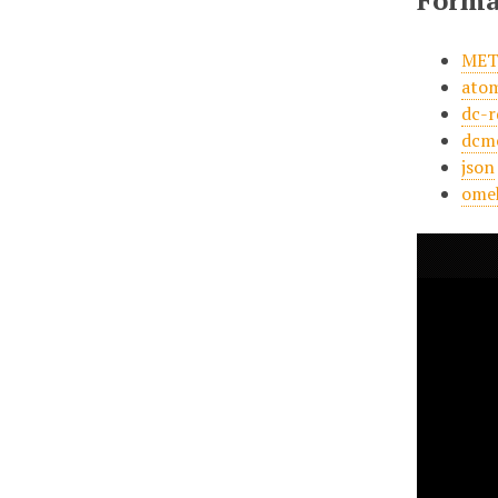
Forma
MET
ato
dc-r
dcm
json
ome