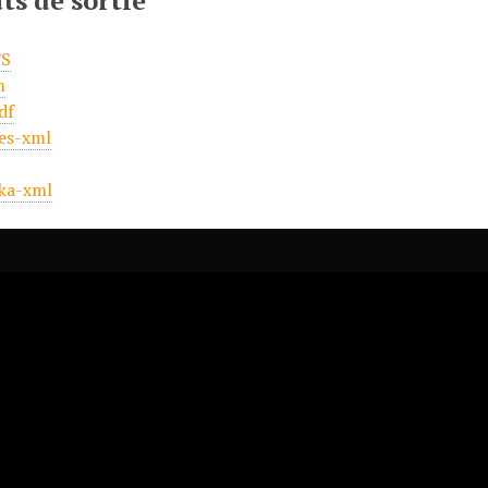
ts de sortie
S
m
df
es-xml
ka-xml