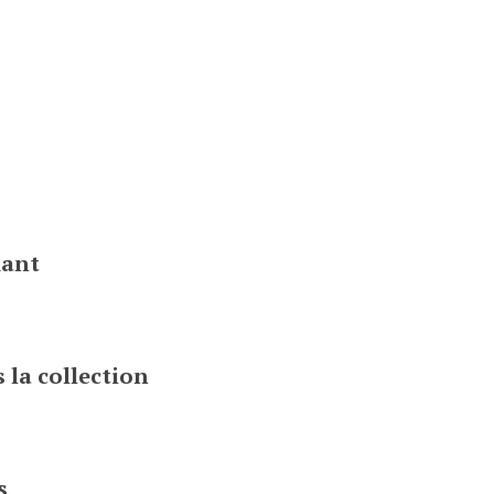
e
iant
 la collection
s