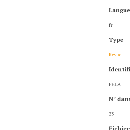
Langu
fr
Type
Revue
Identif
FHLA
N° dans
23
Fichier