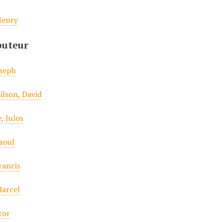
Henry
buteur
oseph
lson, David
, Julos
aoul
rancis
arcel
tor