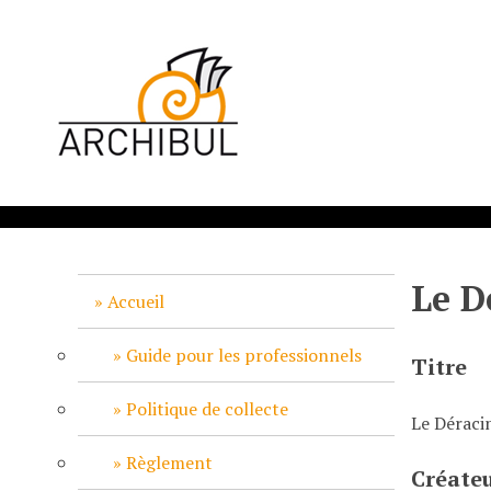
P
a
s
s
e
r
a
u
c
o
n
Le D
t
Accueil
e
n
Guide pour les professionnels
Titre
u
p
Politique de collecte
Le Déraci
r
i
Règlement
Créate
n