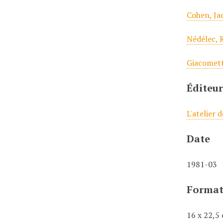
Cohen, Ja
Nédélec, 
Giacomett
Éditeu
L'atelier 
Date
1981-03
Forma
16 x 22,5