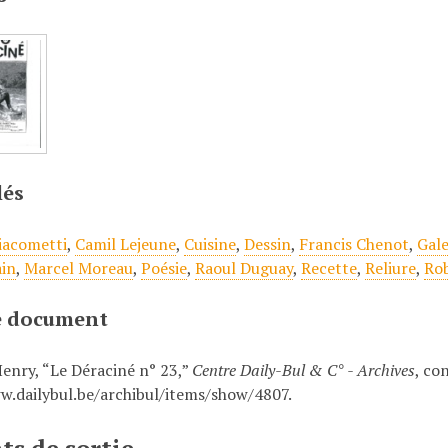
lés
iacometti
,
Camil Lejeune
,
Cuisine
,
Dessin
,
Francis Chenot
,
Gale
in
,
Marcel Moreau
,
Poésie
,
Raoul Duguay
,
Recette
,
Reliure
,
Ro
ce document
Henry, “Le Déraciné n° 23,”
Centre Daily-Bul & C° - Archives
, co
w.dailybul.be/archibul/items/show/4807
.