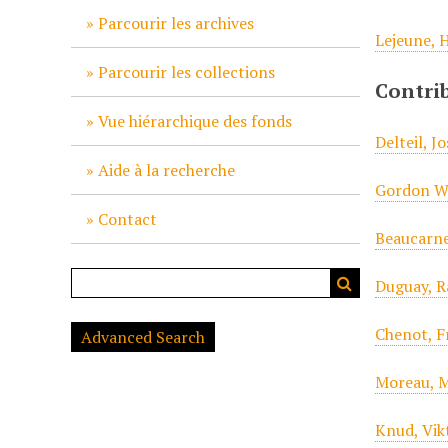
c
Parcourir les archives
Lejeune, 
i
p
Parcourir les collections
Contri
a
l
Vue hiérarchique des fonds
Delteil, J
Aide à la recherche
Gordon Wi
Contact
Beaucarne
Duguay, R
Chenot, F
Advanced Search
Moreau, M
Knud, Vik