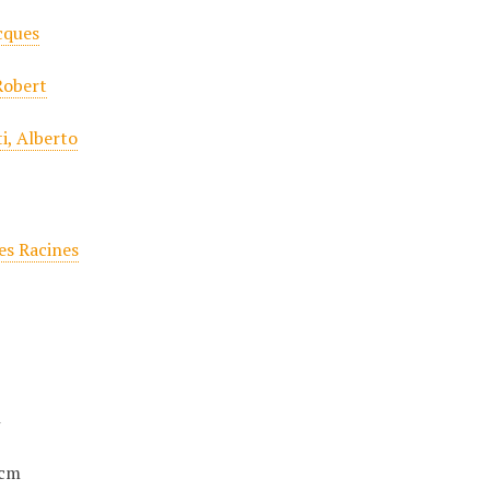
cques
Robert
i, Alberto
r
des Racines
t
 cm