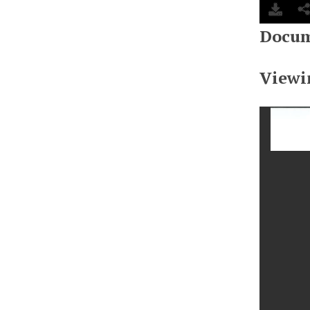
Docum
Viewi