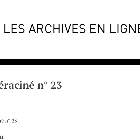
éraciné n° 23
né n° 23
ur