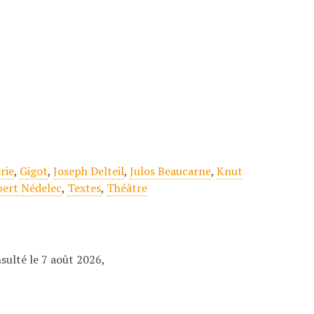
rie
,
Gigot
,
Joseph Delteil
,
Julos Beaucarne
,
Knut
bert Nédelec
,
Textes
,
Théâtre
nsulté le 7 août 2026,