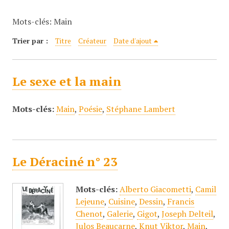
c
Mots-clés: Main
i
p
Trier par :
Titre
Créateur
Date d'ajout
a
l
Le sexe et la main
Mots-clés:
Main
,
Poésie
,
Stéphane Lambert
Le Déraciné n° 23
Mots-clés:
Alberto Giacometti
,
Camil
Lejeune
,
Cuisine
,
Dessin
,
Francis
Chenot
,
Galerie
,
Gigot
,
Joseph Delteil
,
Julos Beaucarne
,
Knut Viktor
,
Main
,