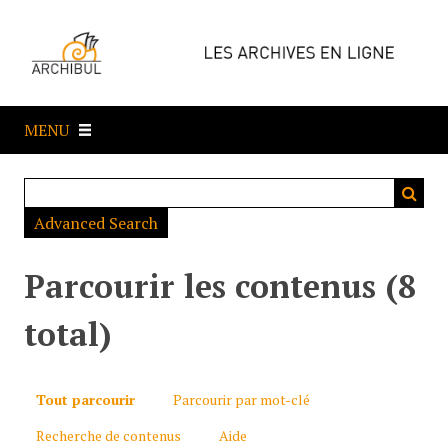
P
a
s
s
e
MENU
r
a
u
c
Advanced Search
o
n
t
Parcourir les contenus (8
e
n
total)
u
p
r
Tout parcourir
Parcourir par mot-clé
i
Recherche de contenus
Aide
n