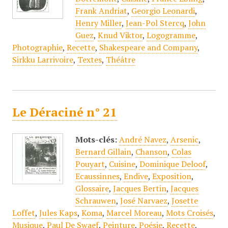
Frank Andriat
,
Georgio Leonardi
,
Henry Miller
,
Jean-Pol Stercq
,
John
Guez
,
Knud Viktor
,
Logogramme
,
Photographie
,
Recette
,
Shakespeare and Company
,
Sirkku Larrivoire
,
Textes
,
Théâtre
Le Déraciné n° 21
Mots-clés:
André Navez
,
Arsenic
,
Bernard Gillain
,
Chanson
,
Colas
Pouyart
,
Cuisine
,
Dominique Deloof
,
Ecaussinnes
,
Endive
,
Exposition
,
Glossaire
,
Jacques Bertin
,
Jacques
Schrauwen
,
José Narvaez
,
Josette
Loffet
,
Jules Kaps
,
Koma
,
Marcel Moreau
,
Mots Croisés
,
Musique
,
Paul De Swaef
,
Peinture
,
Poésie
,
Recette
,