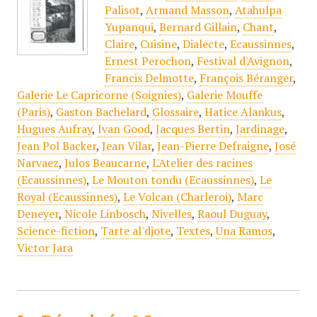
Palisot
,
Armand Masson
,
Atahulpa
Yupanqui
,
Bernard Gillain
,
Chant
,
Claire
,
Cuisine
,
Dialecte
,
Ecaussinnes
,
Ernest Perochon
,
Festival d'Avignon
,
Francis Delmotte
,
François Béranger
,
Galerie Le Capricorne (Soignies)
,
Galerie Mouffe
(Paris)
,
Gaston Bachelard
,
Glossaire
,
Hatice Alankus
,
Hugues Aufray
,
Ivan Good
,
Jacques Bertin
,
Jardinage
,
Jean Pol Backer
,
Jean Vilar
,
Jean-Pierre Defraigne
,
José
Narvaez
,
Julos Beaucarne
,
L'Atelier des racines
(Ecaussinnes)
,
Le Mouton tondu (Ecaussinnes)
,
Le
Royal (Ecaussinnes)
,
Le Volcan (Charleroi)
,
Marc
Deneyer
,
Nicole Linbosch
,
Nivelles
,
Raoul Duguay
,
Science-fiction
,
Tarte al'djote
,
Textes
,
Una Ramos
,
Victor Jara