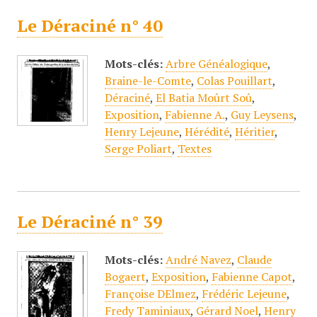
Le Déraciné n° 40
Mots-clés:
Arbre Généalogique
,
Braine-le-Comte
,
Colas Pouillart
,
Déraciné
,
El Batia Moûrt Soû
,
Exposition
,
Fabienne A.
,
Guy Leysens
,
Henry Lejeune
,
Hérédité
,
Héritier
,
Serge Poliart
,
Textes
Le Déraciné n° 39
Mots-clés:
André Navez
,
Claude
Bogaert
,
Exposition
,
Fabienne Capot
,
Françoise DElmez
,
Frédéric Lejeune
,
Fredy Taminiaux
,
Gérard Noel
,
Henry