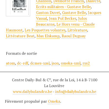
Chanson
,
Delmotte Francis
,
Dialecte
,
Ecrits militaires - Gustave Belle
,
Gaston Duvet
,
Gustave Belle
,
Jacques
Vassal
,
Jean Pol Becker
,
Julos
Beaucarne
,
Le Hors venu - Claude
Haumont
,
Les Poquettes volantes
,
Littérature
,
Littérature Beat
,
Max Elskamp
,
Raoul Duguay
Formats de sortie
atom
,
dc-rdf
,
dcmes-xml
,
json
,
omeka-xml
,
rss2
o
Centre Daily-Bul & C
, rue de la Loi, 14 à B-7100
La Louvière
www.dailybulandco.be
-
info@dailybulandco.be
Fièrement propulsé par
Omeka
.