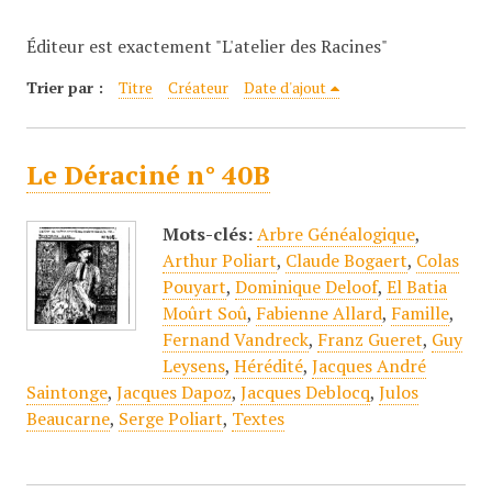
c
Éditeur est exactement "L'atelier des Racines"
i
p
Trier par :
Titre
Créateur
Date d'ajout
a
l
Le Déraciné n° 40B
Mots-clés:
Arbre Généalogique
,
Arthur Poliart
,
Claude Bogaert
,
Colas
Pouyart
,
Dominique Deloof
,
El Batia
Moûrt Soû
,
Fabienne Allard
,
Famille
,
Fernand Vandreck
,
Franz Gueret
,
Guy
Leysens
,
Hérédité
,
Jacques André
Saintonge
,
Jacques Dapoz
,
Jacques Deblocq
,
Julos
Beaucarne
,
Serge Poliart
,
Textes