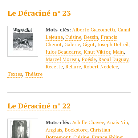
Le Déraciné n° 23
Mots-clés:
Alberto Giacometti
,
Camil
Lejeune
,
Cuisine
,
Dessin
,
Francis
Chenot
,
Galerie
,
Gigot
,
Joseph Delteil
,
Julos Beaucarne
,
Knut Viktor
,
Main
,
Marcel Moreau
,
Poésie
,
Raoul Duguay
,
Recette
,
Reliure
,
Robert Nédelec
,
Textes
,
Théâtre
Le Déraciné n° 22
Mots-clés:
Achille Chavée
,
Anais Nin
,
Anglais
,
Bookstore
,
Christian
Dotremont
,
Cuisine
,
France Ebling
,