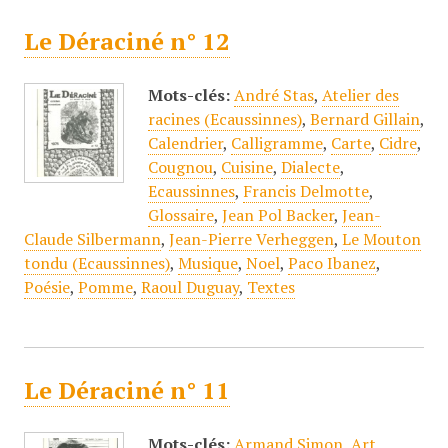
Le Déraciné n° 12
Mots-clés:
André Stas
,
Atelier des
racines (Ecaussinnes)
,
Bernard Gillain
,
Calendrier
,
Calligramme
,
Carte
,
Cidre
,
Cougnou
,
Cuisine
,
Dialecte
,
Ecaussinnes
,
Francis Delmotte
,
Glossaire
,
Jean Pol Backer
,
Jean-
Claude Silbermann
,
Jean-Pierre Verheggen
,
Le Mouton
tondu (Ecaussinnes)
,
Musique
,
Noel
,
Paco Ibanez
,
Poésie
,
Pomme
,
Raoul Duguay
,
Textes
Le Déraciné n° 11
Mots-clés:
Armand Simon
,
Art
,