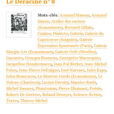
Le Déraciné n° 8
Mots-clés:
Armand Masson
,
Armand
Simon
,
Atelier des racines
(Ecaussinnes)
,
Bernard Gillain
,
Cuisine
,
Dialecte
,
Galerie
,
Galerie du
Capricorne (Soignies)
,
Galerie
Expression Spontanée (Paris)
,
Galerie
Margin-Art (Ecaussinnes)
,
Galerie Orfé (Nivelles)
,
Garouste
,
Georges Brassens
,
Georgette Warocquier
,
Jacqueline Hondermarcq
,
Jean Pol Becker
,
Jean-Michel
Folon
,
Jean-Pierre Defraigne
,
José Narvaez
,
Jules Kaps
,
Julos Beaucarne
,
Le Mouton tondu (Ecaussinnes)
,
Le
Volcan (Charleroi)
,
Lucien Deroisy
,
Maurice Roels
,
Michel Saussez
,
Phantomas
,
Pierre Dhainaut
,
Poésie
,
Robert De Geetere
,
Roland Deneyer
,
Science-fiction
,
Textes
,
Thierry Michel