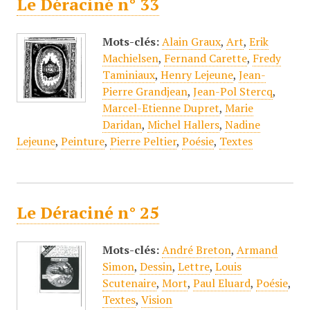
Le Déraciné n° 33
Mots-clés:
Alain Graux
,
Art
,
Erik
Machielsen
,
Fernand Carette
,
Fredy
Taminiaux
,
Henry Lejeune
,
Jean-
Pierre Grandjean
,
Jean-Pol Stercq
,
Marcel-Etienne Dupret
,
Marie
Daridan
,
Michel Hallers
,
Nadine
Lejeune
,
Peinture
,
Pierre Peltier
,
Poésie
,
Textes
Le Déraciné n° 25
Mots-clés:
André Breton
,
Armand
Simon
,
Dessin
,
Lettre
,
Louis
Scutenaire
,
Mort
,
Paul Eluard
,
Poésie
,
Textes
,
Vision