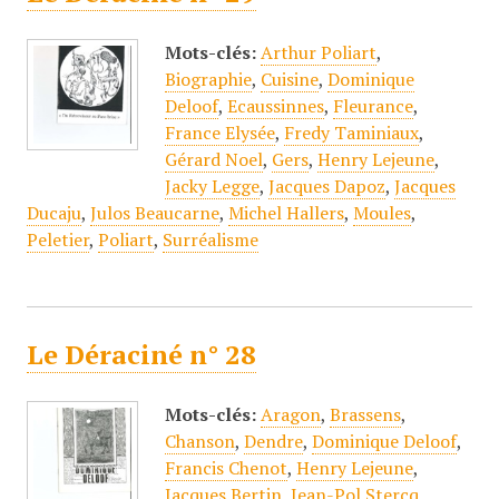
Mots-clés:
Arthur Poliart
,
Biographie
,
Cuisine
,
Dominique
Deloof
,
Ecaussinnes
,
Fleurance
,
France Elysée
,
Fredy Taminiaux
,
Gérard Noel
,
Gers
,
Henry Lejeune
,
Jacky Legge
,
Jacques Dapoz
,
Jacques
Ducaju
,
Julos Beaucarne
,
Michel Hallers
,
Moules
,
Peletier
,
Poliart
,
Surréalisme
Le Déraciné n° 28
Mots-clés:
Aragon
,
Brassens
,
Chanson
,
Dendre
,
Dominique Deloof
,
Francis Chenot
,
Henry Lejeune
,
Jacques Bertin
,
Jean-Pol Stercq
,