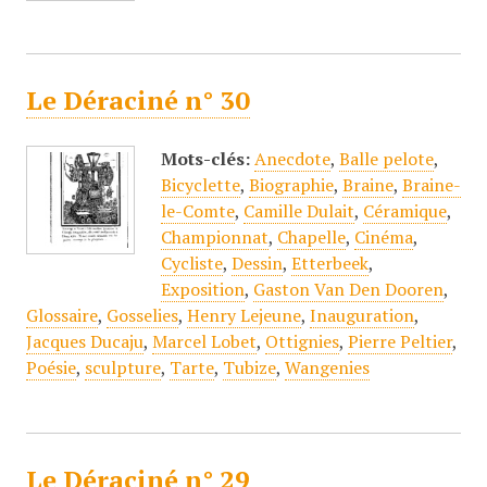
Le Déraciné n° 30
Mots-clés:
Anecdote
,
Balle pelote
,
Bicyclette
,
Biographie
,
Braine
,
Braine-
le-Comte
,
Camille Dulait
,
Céramique
,
Championnat
,
Chapelle
,
Cinéma
,
Cycliste
,
Dessin
,
Etterbeek
,
Exposition
,
Gaston Van Den Dooren
,
Glossaire
,
Gosselies
,
Henry Lejeune
,
Inauguration
,
Jacques Ducaju
,
Marcel Lobet
,
Ottignies
,
Pierre Peltier
,
Poésie
,
sculpture
,
Tarte
,
Tubize
,
Wangenies
Le Déraciné n° 29