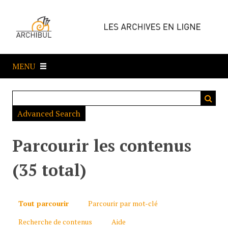
P
a
s
s
e
MENU
r
a
u
c
Advanced Search
o
n
t
Parcourir les contenus
e
n
(35 total)
u
p
r
Tout parcourir
Parcourir par mot-clé
i
Recherche de contenus
Aide
n