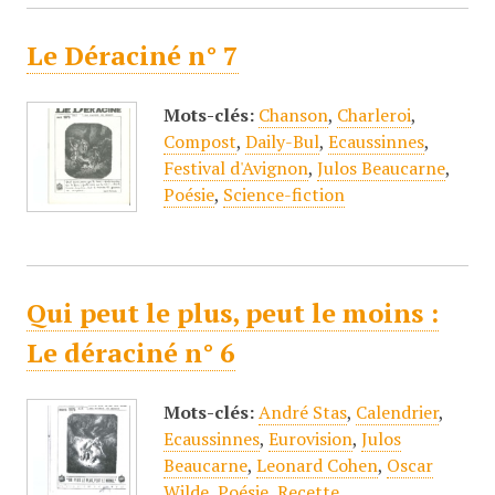
Le Déraciné n° 7
Mots-clés:
Chanson
,
Charleroi
,
Compost
,
Daily-Bul
,
Ecaussinnes
,
Festival d'Avignon
,
Julos Beaucarne
,
Poésie
,
Science-fiction
Qui peut le plus, peut le moins :
Le déraciné n° 6
Mots-clés:
André Stas
,
Calendrier
,
Ecaussinnes
,
Eurovision
,
Julos
Beaucarne
,
Leonard Cohen
,
Oscar
Wilde
,
Poésie
,
Recette