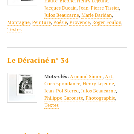
Haute-Bléone
,
Henry Lejeune
,
Jacques Ducaju
,
Jean-Pierre Tissier
,
Julos Beaucarne
,
Marie Daridan
,
Montagne
,
Peinture
,
Poésie
,
Provence
,
Roger Foulon
,
Textes
Le Déraciné n° 34
Mots-clés:
Armand Simon
,
Art
,
Correspondance
,
Henry Lejeune
,
Jean-Pol Stercq
,
Julos Beaucarne
,
Philippe Garouste
,
Photographie
,
Textes