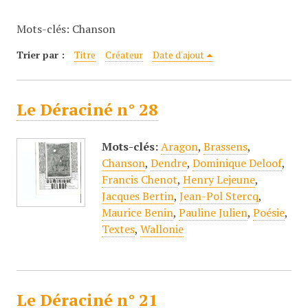
c
Mots-clés: Chanson
i
p
Trier par :
Titre
Créateur
Date d'ajout
a
l
Le Déraciné n° 28
Mots-clés:
Aragon
,
Brassens
,
Chanson
,
Dendre
,
Dominique Deloof
,
Francis Chenot
,
Henry Lejeune
,
Jacques Bertin
,
Jean-Pol Stercq
,
Maurice Benin
,
Pauline Julien
,
Poésie
,
Textes
,
Wallonie
Le Déraciné n° 21