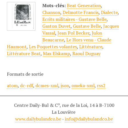
Mots-clés:
Beat Generation
,
Chanson
,
Delmotte Francis
,
Dialecte
,
Ecrits militaires - Gustave Belle
,
Gaston Duvet
,
Gustave Belle
,
Jacques
Vassal
,
Jean Pol Becker
,
Julos
Beaucarne
,
Le Hors venu - Claude
Haumont
,
Les Poquettes volantes
,
Littérature
,
Littérature Beat
,
Max Elskamp
,
Raoul Duguay
Formats de sortie
atom
,
dc-rdf
,
dcmes-xml
,
json
,
omeka-xml
,
rss2
o
Centre Daily-Bul & C
, rue de la Loi, 14 à B-7100
La Louvière
www.dailybulandco.be
-
info@dailybulandco.be