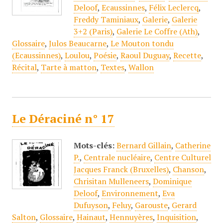
Deloof
,
Ecaussinnes
,
Félix Leclercq
,
Freddy Taminiaux
,
Galerie
,
Galerie
3+2 (Paris)
,
Galerie Le Coffre (Ath)
,
Glossaire
,
Julos Beaucarne
,
Le Mouton tondu
(Ecaussinnes)
,
Loulou
,
Poésie
,
Raoul Duguay
,
Recette
,
Récital
,
Tarte à matton
,
Textes
,
Wallon
Le Déraciné n° 17
Mots-clés:
Bernard Gillain
,
Catherine
P.
,
Centrale nucléaire
,
Centre Culturel
Jacques Franck (Bruxelles)
,
Chanson
,
Chrisitan Mulleneers
,
Dominique
Deloof
,
Environnement
,
Eva
Dufuyson
,
Feluy
,
Garouste
,
Gerard
Salton
,
Glossaire
,
Hainaut
,
Hennuyères
,
Inquisition
,