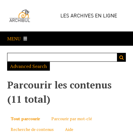
P
a
s
s
e
MENU
r
a
u
c
Advanced Search
o
n
t
Parcourir les contenus
e
n
(11 total)
u
p
r
Tout parcourir
Parcourir par mot-clé
i
Recherche de contenus
Aide
n