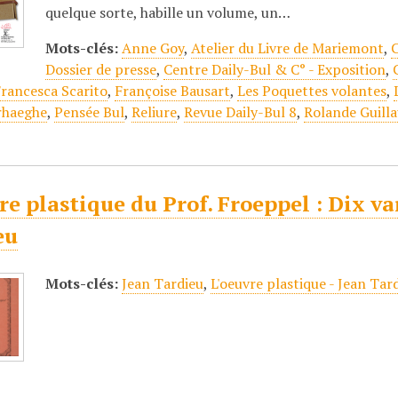
quelque sorte, habille un volume, un…
Mots-clés:
Anne Goy
,
Atelier du Livre de Mariemont
,
C
Dossier de presse
,
Centre Daily-Bul & C° - Exposition
,
rancesca Scarito
,
Françoise Bausart
,
Les Poquettes volantes
,
rhaeghe
,
Pensée Bul
,
Reliure
,
Revue Daily-Bul 8
,
Rolande Guill
re plastique du Prof. Froeppel : Dix va
eu
Mots-clés:
Jean Tardieu
,
L'oeuvre plastique - Jean Tar