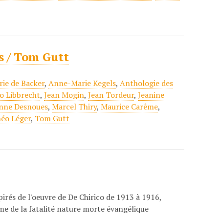
s / Tom Gutt
ie de Backer
,
Anne-Marie Kegels
,
Anthologie des
o Libbrecht
,
Jean Mogin
,
Jean Tordeur
,
Jeanine
enne Desnoues
,
Marcel Thiry
,
Maurice Carême
,
éo Léger
,
Tom Gutt
rés de l'oeuvre de De Chirico de 1913 à 1916,
igme de la fatalité nature morte évangélique