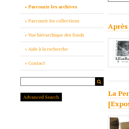
c
Parcourir les archives
i
p
Parcourir les collections
Après 
a
l
Vue hiérarchique des fonds
Aide à la recherche
Contact
La Pen
Advanced Search
[Expo