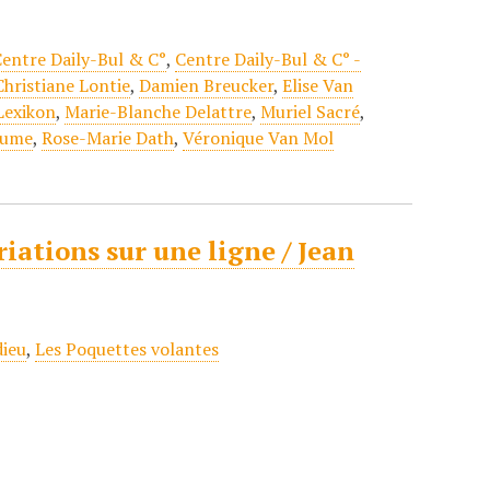
entre Daily-Bul & C°
,
Centre Daily-Bul & C° -
Christiane Lontie
,
Damien Breucker
,
Elise Van
Lexikon
,
Marie-Blanche Delattre
,
Muriel Sacré
,
aume
,
Rose-Marie Dath
,
Véronique Van Mol
riations sur une ligne / Jean
dieu
,
Les Poquettes volantes