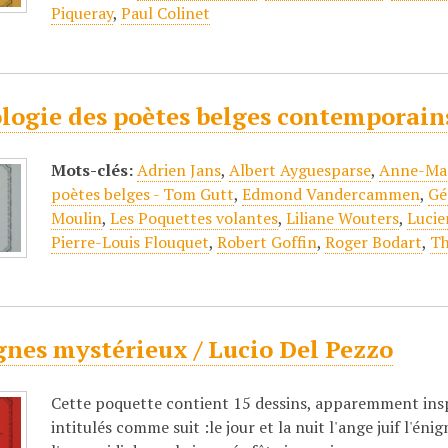
Piqueray
,
Paul Colinet
logie des poètes belges contemporain
Mots-clés:
Adrien Jans
,
Albert Ayguesparse
,
Anne-Mar
poètes belges - Tom Gutt
,
Edmond Vandercammen
,
Gé
Moulin
,
Les Poquettes volantes
,
Liliane Wouters
,
Luci
Pierre-Louis Flouquet
,
Robert Goffin
,
Roger Bodart
,
Th
gnes mystérieux / Lucio Del Pezzo
Cette poquette contient 15 dessins, apparemment inspi
intitulés comme suit :le jour et la nuit l'ange juif l'én