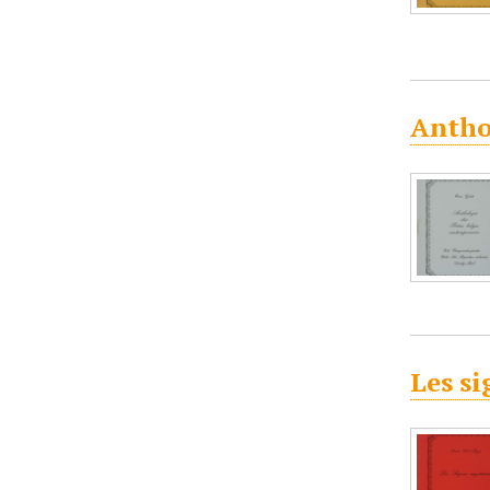
Antho
Les si