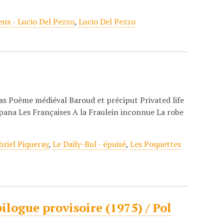
eux - Lucio Del Pezzo
,
Lucio Del Pezzo
ras Poème médiéval Baroud et préciput Privated life
pana Les Françaises A la Fraulein inconnue La robe
briel Piqueray
,
Le Daily-Bul - épuisé
,
Les Poquettes
logue provisoire (1975) / Pol