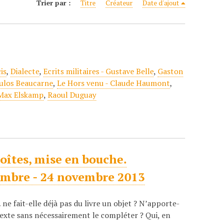
Trier par :
Titre
Créateur
Date d'ajout
is
,
Dialecte
,
Ecrits militaires - Gustave Belle
,
Gaston
ulos Beaucarne
,
Le Hors venu - Claude Haumont
,
Max Elskamp
,
Raoul Duguay
boîtes, mise en bouche.
tembre - 24 novembre 2013
 ne fait-elle déjà pas du livre un objet ? N’apporte-
texte sans nécessairement le compléter ? Qui, en