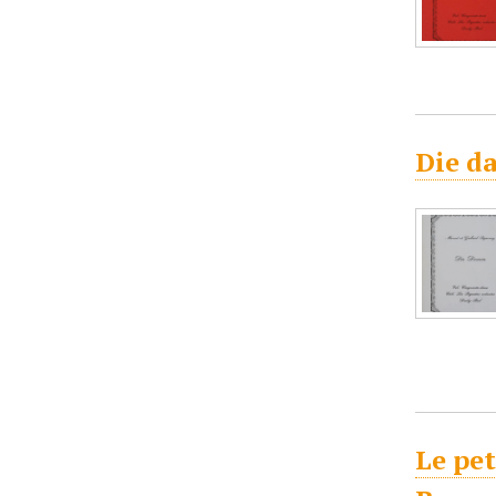
Die d
Le pet