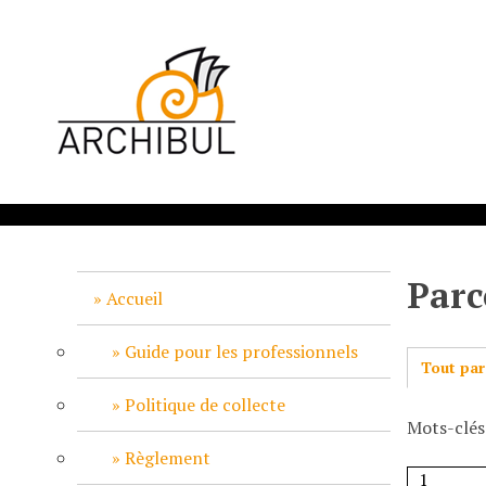
P
a
s
s
e
r
a
u
c
o
n
Parc
t
Accueil
e
n
Guide pour les professionnels
Tout par
u
p
Politique de collecte
Mots-clés
r
i
Règlement
n