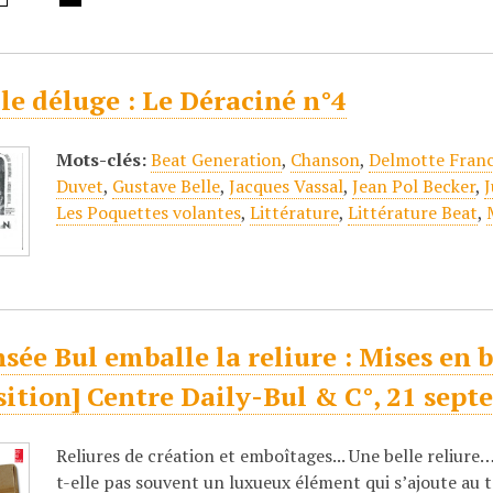
le déluge : Le Déraciné n°4
Mots-clés:
Beat Generation
,
Chanson
,
Delmotte Franc
Duvet
,
Gustave Belle
,
Jacques Vassal
,
Jean Pol Becker
,
J
Les Poquettes volantes
,
Littérature
,
Littérature Beat
,
sée Bul emballe la reliure : Mises en 
sition] Centre Daily-Bul & C°, 21 sep
Reliures de création et emboîtages... Une belle reliure…
t-elle pas souvent un luxueux élément qui s’ajoute au 