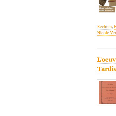
Rechem
,
F
Nicole Ve
L'oeuv
Tardi