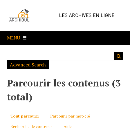
P
a
s
s
e
MENU
r
a
u
c
Advanced Search
o
n
t
Parcourir les contenus (3
e
n
total)
u
p
r
Tout parcourir
Parcourir par mot-clé
i
Recherche de contenus
Aide
n