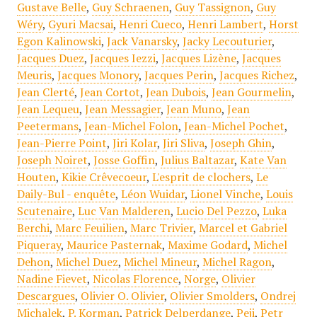
Gustave Belle
,
Guy Schraenen
,
Guy Tassignon
,
Guy
Wéry
,
Gyuri Macsai
,
Henri Cueco
,
Henri Lambert
,
Horst
Egon Kalinowski
,
Jack Vanarsky
,
Jacky Lecouturier
,
Jacques Duez
,
Jacques Iezzi
,
Jacques Lizène
,
Jacques
Meuris
,
Jacques Monory
,
Jacques Perin
,
Jacques Richez
,
Jean Clerté
,
Jean Cortot
,
Jean Dubois
,
Jean Gourmelin
,
Jean Lequeu
,
Jean Messagier
,
Jean Muno
,
Jean
Peetermans
,
Jean-Michel Folon
,
Jean-Michel Pochet
,
Jean-Pierre Point
,
Jiri Kolar
,
Jiri Sliva
,
Joseph Ghin
,
Joseph Noiret
,
Josse Goffin
,
Julius Baltazar
,
Kate Van
Houten
,
Kikie Crêvecoeur
,
L'esprit de clochers
,
Le
Daily-Bul - enquête
,
Léon Wuidar
,
Lionel Vinche
,
Louis
Scutenaire
,
Luc Van Malderen
,
Lucio Del Pezzo
,
Luka
Berchi
,
Marc Feuilien
,
Marc Trivier
,
Marcel et Gabriel
Piqueray
,
Maurice Pasternak
,
Maxime Godard
,
Michel
Dehon
,
Michel Duez
,
Michel Mineur
,
Michel Ragon
,
Nadine Fievet
,
Nicolas Florence
,
Norge
,
Olivier
Descargues
,
Olivier O. Olivier
,
Olivier Smolders
,
Ondrej
Michalek
,
P. Korman
,
Patrick Delperdange
,
Peji
,
Petr