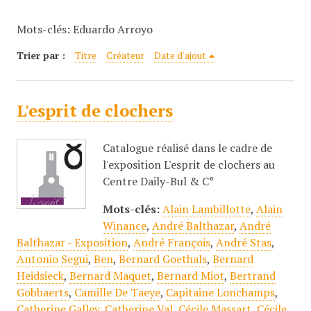
c
Mots-clés: Eduardo Arroyo
i
p
Trier par :
Titre
Créateur
Date d'ajout
a
l
L'esprit de clochers
Catalogue réalisé dans le cadre de
l'exposition L'esprit de clochers au
Centre Daily-Bul & C°
Mots-clés:
Alain Lambillotte
,
Alain
Winance
,
André Balthazar
,
André
Balthazar - Exposition
,
André François
,
André Stas
,
Antonio Segui
,
Ben
,
Bernard Goethals
,
Bernard
Heidsieck
,
Bernard Maquet
,
Bernard Miot
,
Bertrand
Gobbaerts
,
Camille De Taeye
,
Capitaine Lonchamps
,
Catherine Galley
,
Catherine Val
,
Cécile Massart
,
Cécile