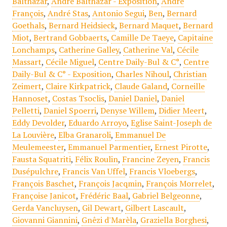
Balthazar
,
André Balthazar - Exposition
,
André
François
,
André Stas
,
Antonio Segui
,
Ben
,
Bernard
Goethals
,
Bernard Heidsieck
,
Bernard Maquet
,
Bernard
Miot
,
Bertrand Gobbaerts
,
Camille De Taeye
,
Capitaine
Lonchamps
,
Catherine Galley
,
Catherine Val
,
Cécile
Massart
,
Cécile Miguel
,
Centre Daily-Bul & C°
,
Centre
Daily-Bul & C° - Exposition
,
Charles Nihoul
,
Christian
Zeimert
,
Claire Kirkpatrick
,
Claude Galand
,
Corneille
Hannoset
,
Costas Tsoclis
,
Daniel Daniel
,
Daniel
Pelletti
,
Daniel Spoerri
,
Denyse Willem
,
Didier Meert
,
Eddy Devolder
,
Eduardo Arroyo
,
Eglise Saint-Joseph de
La Louvière
,
Elba Granaroli
,
Emmanuel De
Meulemeester
,
Emmanuel Parmentier
,
Ernest Pirotte
,
Fausta Squatriti
,
Félix Roulin
,
Francine Zeyen
,
Francis
Dusépulchre
,
Francis Van Uffel
,
Francis Vloebergs
,
François Baschet
,
François Jacqmin
,
François Morrelet
,
Françoise Janicot
,
Frédéric Baal
,
Gabriel Belgeonne
,
Gerda Vancluysen
,
Gil Dewart
,
Gilbert Lascault
,
Giovanni Giannini
,
Gnêzi d'Marèla
,
Graziella Borghesi
,