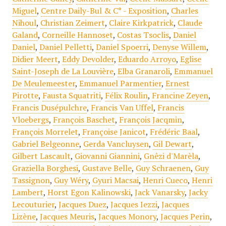
Miguel
,
Centre Daily-Bul & C° - Exposition
,
Charles
Nihoul
,
Christian Zeimert
,
Claire Kirkpatrick
,
Claude
Galand
,
Corneille Hannoset
,
Costas Tsoclis
,
Daniel
Daniel
,
Daniel Pelletti
,
Daniel Spoerri
,
Denyse Willem
,
Didier Meert
,
Eddy Devolder
,
Eduardo Arroyo
,
Eglise
Saint-Joseph de La Louvière
,
Elba Granaroli
,
Emmanuel
De Meulemeester
,
Emmanuel Parmentier
,
Ernest
Pirotte
,
Fausta Squatriti
,
Félix Roulin
,
Francine Zeyen
,
Francis Dusépulchre
,
Francis Van Uffel
,
Francis
Vloebergs
,
François Baschet
,
François Jacqmin
,
François Morrelet
,
Françoise Janicot
,
Frédéric Baal
,
Gabriel Belgeonne
,
Gerda Vancluysen
,
Gil Dewart
,
Gilbert Lascault
,
Giovanni Giannini
,
Gnêzi d'Marèla
,
Graziella Borghesi
,
Gustave Belle
,
Guy Schraenen
,
Guy
Tassignon
,
Guy Wéry
,
Gyuri Macsai
,
Henri Cueco
,
Henri
Lambert
,
Horst Egon Kalinowski
,
Jack Vanarsky
,
Jacky
Lecouturier
,
Jacques Duez
,
Jacques Iezzi
,
Jacques
Lizène
,
Jacques Meuris
,
Jacques Monory
,
Jacques Perin
,