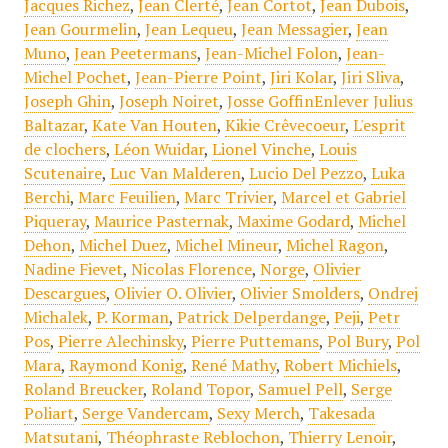
Jacques Richez
,
Jean Clerté
,
Jean Cortot
,
Jean Dubois
,
Jean Gourmelin
,
Jean Lequeu
,
Jean Messagier
,
Jean
Muno
,
Jean Peetermans
,
Jean-Michel Folon
,
Jean-
Michel Pochet
,
Jean-Pierre Point
,
Jiri Kolar
,
Jiri Sliva
,
Joseph Ghin
,
Joseph Noiret
,
Josse GoffinEnlever Julius
Baltazar
,
Kate Van Houten
,
Kikie Crêvecoeur
,
L'esprit
de clochers
,
Léon Wuidar
,
Lionel Vinche
,
Louis
Scutenaire
,
Luc Van Malderen
,
Lucio Del Pezzo
,
Luka
Berchi
,
Marc Feuilien
,
Marc Trivier
,
Marcel et Gabriel
Piqueray
,
Maurice Pasternak
,
Maxime Godard
,
Michel
Dehon
,
Michel Duez
,
Michel Mineur
,
Michel Ragon
,
Nadine Fievet
,
Nicolas Florence
,
Norge
,
Olivier
Descargues
,
Olivier O. Olivier
,
Olivier Smolders
,
Ondrej
Michalek
,
P. Korman
,
Patrick Delperdange
,
Peji
,
Petr
Pos
,
Pierre Alechinsky
,
Pierre Puttemans
,
Pol Bury
,
Pol
Mara
,
Raymond Konig
,
René Mathy
,
Robert Michiels
,
Roland Breucker
,
Roland Topor
,
Samuel Pell
,
Serge
Poliart
,
Serge Vandercam
,
Sexy Merch
,
Takesada
Matsutani
,
Théophraste Reblochon
,
Thierry Lenoir
,