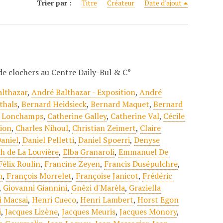
Trier par :
Titre
Créateur
Date d'ajout
t de clochers au Centre Daily-Bul & C°
althazar
,
André Balthazar - Exposition
,
André
thals
,
Bernard Heidsieck
,
Bernard Maquet
,
Bernard
e Lonchamps
,
Catherine Galley
,
Catherine Val
,
Cécile
tion
,
Charles Nihoul
,
Christian Zeimert
,
Claire
Daniel
,
Daniel Pelletti
,
Daniel Spoerri
,
Denyse
ph de La Louvière
,
Elba Granaroli
,
Emmanuel De
Félix Roulin
,
Francine Zeyen
,
Francis Dusépulchre
,
n
,
François Morrelet
,
Françoise Janicot
,
Frédéric
,
Giovanni Giannini
,
Gnêzi d'Marèla
,
Graziella
i Macsai
,
Henri Cueco
,
Henri Lambert
,
Horst Egon
i
,
Jacques Lizène
,
Jacques Meuris
,
Jacques Monory
,