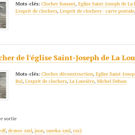
Mots-clés:
Clocher fumant
,
Eglise Saint-Joseph de La
L'esprit de clochers
,
L'esprit de clochers - carte postale
cher de l'église Saint-Joseph de La L
Mots-clés:
Clocher déconstruction
,
Eglise Saint-Josep
Bul
,
L'esprit de clochers
,
La Louvière
,
Michel Dehon
e sortie
rdf
,
dcmes-xml
,
json
,
omeka-xml
,
rss2