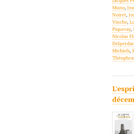
Jacques P
Muno
,
Je
Noiret
,
Jo
Vinche
,
L
Piqueray
,
Nicolas F
Delperda
Michiels
,
Théophra
L'espr
décem