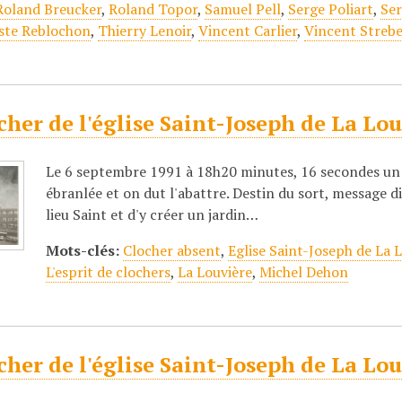
Roland Breucker
,
Roland Topor
,
Samuel Pell
,
Serge Poliart
,
Se
ste Reblochon
,
Thierry Lenoir
,
Vincent Carlier
,
Vincent Strebe
cher de l'église Saint-Joseph de La L
Le 6 septembre 1991 à 18h20 minutes, 16 secondes un t
ébranlée et on dut l'abattre. Destin du sort, message div
lieu Saint et d'y créer un jardin…
Mots-clés:
Clocher absent
,
Eglise Saint-Joseph de La 
L'esprit de clochers
,
La Louvière
,
Michel Dehon
cher de l'église Saint-Joseph de La L