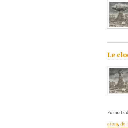
Le clo
Formats d
atom
,
dc-