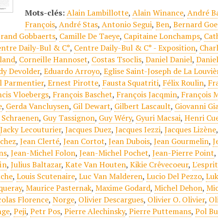
Mots-clés:
Alain Lambillotte
,
Alain Winance
,
André B
François
,
André Stas
,
Antonio Segui
,
Ben
,
Bernard Goe
trand Gobbaerts
,
Camille De Taeye
,
Capitaine Lonchamps
,
Cat
ntre Daily-Bul & C°
,
Centre Daily-Bul & C° - Exposition
,
Char
land
,
Corneille Hannoset
,
Costas Tsoclis
,
Daniel Daniel
,
Daniel
dy Devolder
,
Eduardo Arroyo
,
Eglise Saint-Joseph de La Louviè
 Parmentier
,
Ernest Pirotte
,
Fausta Squatriti
,
Félix Roulin
,
Fr
ncis Vloebergs
,
François Baschet
,
François Jacqmin
,
François 
e
,
Gerda Vancluysen
,
Gil Dewart
,
Gilbert Lascault
,
Giovanni Gi
 Schraenen
,
Guy Tassignon
,
Guy Wéry
,
Gyuri Macsai
,
Henri Cu
,
Jacky Lecouturier
,
Jacques Duez
,
Jacques Iezzi
,
Jacques Lizène
ichez
,
Jean Clerté
,
Jean Cortot
,
Jean Dubois
,
Jean Gourmelin
,
J
ns
,
Jean-Michel Folon
,
Jean-Michel Pochet
,
Jean-Pierre Point
in
,
Julius Baltazar
,
Kate Van Houten
,
Kikie Crêvecoeur
,
L'espri
nche
,
Louis Scutenaire
,
Luc Van Malderen
,
Lucio Del Pezzo
,
Luk
iqueray
,
Maurice Pasternak
,
Maxime Godard
,
Michel Dehon
,
Mi
colas Florence
,
Norge
,
Olivier Descargues
,
Olivier O. Olivier
,
Ol
nge
,
Peji
,
Petr Pos
,
Pierre Alechinsky
,
Pierre Puttemans
,
Pol Bu