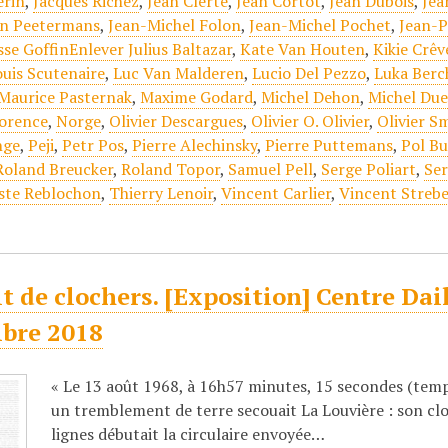
erin
,
Jacques Richez
,
Jean Clerté
,
Jean Cortot
,
Jean Dubois
,
Jea
an Peetermans
,
Jean-Michel Folon
,
Jean-Michel Pochet
,
Jean-P
sse GoffinEnlever Julius Baltazar
,
Kate Van Houten
,
Kikie Crê
ouis Scutenaire
,
Luc Van Malderen
,
Lucio Del Pezzo
,
Luka Berc
Maurice Pasternak
,
Maxime Godard
,
Michel Dehon
,
Michel Du
lorence
,
Norge
,
Olivier Descargues
,
Olivier O. Olivier
,
Olivier S
nge
,
Peji
,
Petr Pos
,
Pierre Alechinsky
,
Pierre Puttemans
,
Pol Bu
Roland Breucker
,
Roland Topor
,
Samuel Pell
,
Serge Poliart
,
Se
ste Reblochon
,
Thierry Lenoir
,
Vincent Carlier
,
Vincent Strebe
it de clochers. [Exposition] Centre Dai
bre 2018
« Le 13 août 1968, à 16h57 minutes, 15 secondes (temps
un tremblement de terre secouait La Louvière : son cloc
lignes débutait la circulaire envoyée…