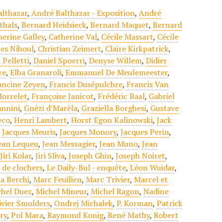
althazar
,
André Balthazar - Exposition
,
André
thals
,
Bernard Heidsieck
,
Bernard Maquet
,
Bernard
herine Galley
,
Catherine Val
,
Cécile Massart
,
Cécile
les Nihoul
,
Christian Zeimert
,
Claire Kirkpatrick
,
 Pelletti
,
Daniel Spoerri
,
Denyse Willem
,
Didier
re
,
Elba Granaroli
,
Emmanuel De Meulemeester
,
ancine Zeyen
,
Francis Dusépulchre
,
Francis Van
Morrelet
,
Françoise Janicot
,
Frédéric Baal
,
Gabriel
annini
,
Gnêzi d'Marèla
,
Graziella Borghesi
,
Gustave
eco
,
Henri Lambert
,
Horst Egon Kalinowski
,
Jack
,
Jacques Meuris
,
Jacques Monory
,
Jacques Perin
,
ean Lequeu
,
Jean Messagier
,
Jean Muno
,
Jean
,
Jiri Kolar
,
Jiri Sliva
,
Joseph Ghin
,
Joseph Noiret
,
t de clochers
,
Le Daily-Bul - enquête
,
Léon Wuidar
,
a Berchi
,
Marc Feuilien
,
Marc Trivier
,
Marcel et
chel Duez
,
Michel Mineur
,
Michel Ragon
,
Nadine
ivier Smolders
,
Ondrej Michalek
,
P. Korman
,
Patrick
ry
,
Pol Mara
,
Raymond Konig
,
René Mathy
,
Robert