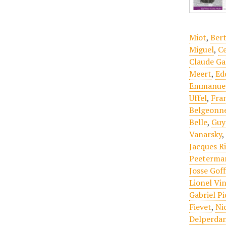
Miot
,
Ber
Miguel
,
Ce
Claude Ga
Meert
,
Ed
Emmanuel
Uffel
,
Fra
Belgeonn
Belle
,
Guy
Vanarsky
Jacques R
Peeterma
Josse Goff
Lionel Vi
Gabriel P
Fievet
,
Ni
Delperda