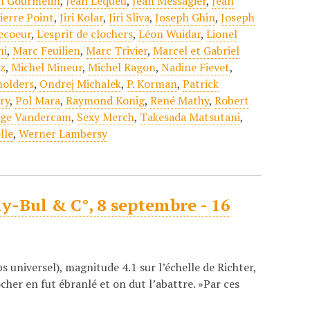
n Gourmelin
,
Jean Lequeu
,
Jean Messagier
,
Jean
ierre Point
,
Jiri Kolar
,
Jiri Sliva
,
Joseph Ghin
,
Joseph
vecoeur
,
L'esprit de clochers
,
Léon Wuidar
,
Lionel
hi
,
Marc Feuilien
,
Marc Trivier
,
Marcel et Gabriel
ez
,
Michel Mineur
,
Michel Ragon
,
Nadine Fievet
,
molders
,
Ondrej Michalek
,
P. Korman
,
Patrick
ry
,
Pol Mara
,
Raymond Konig
,
René Mathy
,
Robert
rge Vandercam
,
Sexy Merch
,
Takesada Matsutani
,
lle
,
Werner Lambersy
ly-Bul & C°, 8 septembre - 16
 universel), magnitude 4.1 sur l’échelle de Richter,
her en fut ébranlé et on dut l’abattre. »Par ces