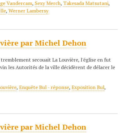
rge Vandercam
,
Sexy Merch
,
Takesada Matsutani
,
lle
,
Werner Lambersy
ouvière par Michel Dehon
remblement secouait La Louvière, l'église en fut
in les Autorités de la ville décidèrent de délacer le
Louvière
,
Enquête Bul - réponse
,
Exposition Bul
,
ouvière par Michel Dehon