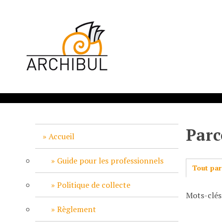
P
a
s
s
e
r
a
u
c
o
n
Parc
t
Accueil
e
n
Guide pour les professionnels
Tout par
u
p
Politique de collecte
Mots-clés
r
i
Règlement
n