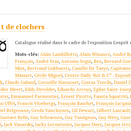
it de clochers
Catalogue réalisé dans le cadre de l'exposition L'espri
Mots-clés:
Alain Lambillotte
,
Alain Winance
,
André B
François
,
André Stas
,
Antonio Segui
,
Ben
,
Bernard Goe
Miot
,
Bertrand Gobbaerts
,
Camille De Taeye
,
Capitain
Massart
,
Cécile Miguel
,
Centre Daily-Bul & C° - Exposi
ck
,
Claude Galand
,
Corneille Hannoset
,
Costas Tsoclis
,
Daniel 
idier Meert
,
Eddy Devolder
,
Eduardo Arroyo
,
Eglise Saint-Jose
ster
,
Emmanuel Parmentier
,
Ernest Pirotte
,
Fausta Squatriti
,
an Uffel
,
Francis Vloebergs
,
François Baschet
,
François Jacqmi
iel Belgeonne
,
Gerda Vancluysen
,
Gil Dewart
,
Gilbert Lascault
Gustave Belle
,
Guy Schraenen
,
Guy Tassignon
,
Guy Wéry
,
Gyur
i
,
Jack Vanarsky
,
Jacky Lecouturier
,
Jacques Duez
,
Jacques Iezz