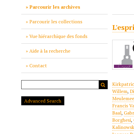
c
Parcourir les archives
i
p
Parcourir les collections
L'espr
a
l
Vue hiérarchique des fonds
Aide à la recherche
Contact
Kirkpatri
Willem
,
D
Meulemee
Advanced Search
Francis V
Baal
,
Gabr
Borghesi
,
Kalinowsk