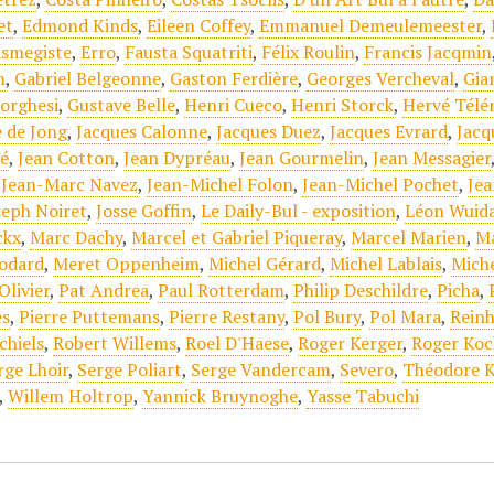
et
,
Edmond Kinds
,
Eileen Coffey
,
Emmanuel Demeulemeester
,
ismegiste
,
Erro
,
Fausta Squatriti
,
Félix Roulin
,
Francis Jacqmin
n
,
Gabriel Belgeonne
,
Gaston Ferdière
,
Georges Vercheval
,
Gia
Borghesi
,
Gustave Belle
,
Henri Cueco
,
Henri Storck
,
Hervé Tél
e de Jong
,
Jacques Calonne
,
Jacques Duez
,
Jacques Evrard
,
Jacq
té
,
Jean Cotton
,
Jean Dypréau
,
Jean Gourmelin
,
Jean Messagier
,
Jean-Marc Navez
,
Jean-Michel Folon
,
Jean-Michel Pochet
,
Jea
seph Noiret
,
Josse Goffin
,
Le Daily-Bul - exposition
,
Léon Wuid
ckx
,
Marc Dachy
,
Marcel et Gabriel Piqueray
,
Marcel Marien
,
Ma
odard
,
Meret Oppenheim
,
Michel Gérard
,
Michel Lablais
,
Mich
Olivier
,
Pat Andrea
,
Paul Rotterdam
,
Philip Deschildre
,
Picha
,
es
,
Pierre Puttemans
,
Pierre Restany
,
Pol Bury
,
Pol Mara
,
Rein
chiels
,
Robert Willems
,
Roel D'Haese
,
Roger Kerger
,
Roger Koc
rge Lhoir
,
Serge Poliart
,
Serge Vandercam
,
Severo
,
Théodore K
,
Willem Holtrop
,
Yannick Bruynoghe
,
Yasse Tabuchi