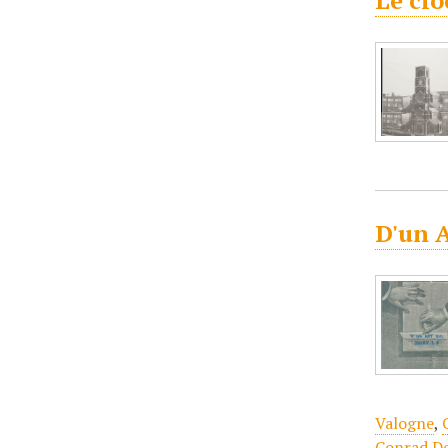
Le clo
D'un A
Valogne
,
Conrad D