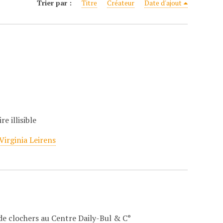
Trier par :
Titre
Créateur
Date d'ajout
e illisible
Virginia Leirens
t de clochers au Centre Daily-Bul & C°