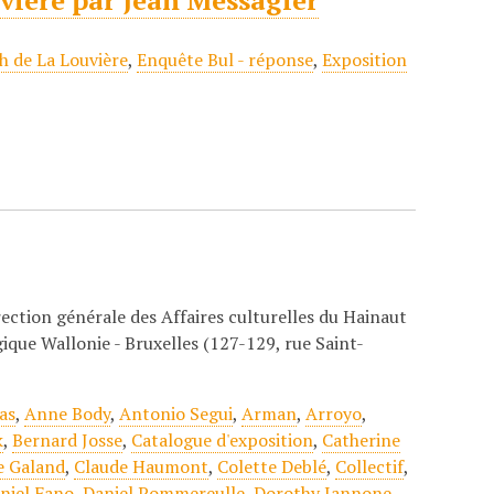
uvière par Jean Messagier
h de La Louvière
,
Enquête Bul - réponse
,
Exposition
irection générale des Affaires culturelles du Hainaut
que Wallonie - Bruxelles (127-129, rue Saint-
as
,
Anne Body
,
Antonio Segui
,
Arman
,
Arroyo
,
k
,
Bernard Josse
,
Catalogue d'exposition
,
Catherine
e Galand
,
Claude Haumont
,
Colette Deblé
,
Collectif
,
niel Fano
,
Daniel Pommereulle
,
Dorothy Iannone
,