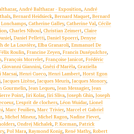
althazar
,
André Balthazar - Exposition
,
André
thals
,
Bernard Heidsieck
,
Bernard Maquet
,
Bernard
e Lonchamps
,
Catherine Galley
,
Catherine Val
,
Cécile
tion
,
Charles Nihoul
,
Christian Zeimert
,
Claire
Daniel
,
Daniel Pelletti
,
Daniel Spoerri
,
Denyse
ph de La Louvière
,
Elba Granaroli
,
Emmanuel De
Félix Roulin
,
Francine Zeyen
,
Francis Dusépulchre
,
n
,
François Morrelet
,
Françoise Janicot
,
Frédéric
,
Giovanni Giannini
,
Gnêzi d'Marèla
,
Graziella
i Macsai
,
Henri Cueco
,
Henri Lambert
,
Horst Egon
i
,
Jacques Lizène
,
Jacques Meuris
,
Jacques Monory
,
n Gourmelin
,
Jean Lequeu
,
Jean Messagier
,
Jean
ierre Point
,
Jiri Kolar
,
Jiri Sliva
,
Joseph Ghin
,
Joseph
vecoeur
,
L'esprit de clochers
,
Léon Wuidar
,
Lionel
hi
,
Marc Feuilien
,
Marc Trivier
,
Marcel et Gabriel
ez
,
Michel Mineur
,
Michel Ragon
,
Nadine Fievet
,
molders
,
Ondrej Michalek
,
P. Korman
,
Patrick
ry
,
Pol Mara
,
Raymond Konig
,
René Mathy
,
Robert