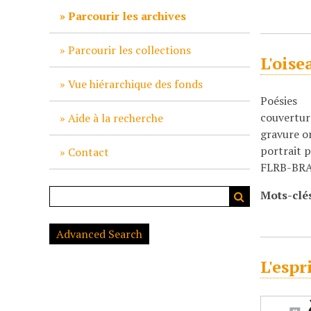
c
Parcourir les archives
i
p
Parcourir les collections
L'oise
a
l
Vue hiérarchique des fonds
Poésies
couvertur
Aide à la recherche
gravure o
portrait p
Contact
FLRB-BRA-O
Mots-clé
Advanced Search
L'espr