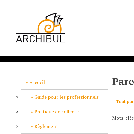
P
a
s
s
e
r
a
u
c
o
n
Parc
t
Accueil
e
n
Guide pour les professionnels
Tout par
u
p
Politique de collecte
Mots-clés
r
i
Règlement
n