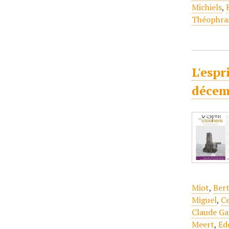
Michiels
,
Théophra
L'espr
décem
Miot
,
Ber
Miguel
,
Ce
Claude Ga
Meert
,
Ed