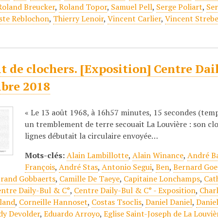
Roland Breucker
,
Roland Topor
,
Samuel Pell
,
Serge Poliart
,
Se
ste Reblochon
,
Thierry Lenoir
,
Vincent Carlier
,
Vincent Strebe
it de clochers. [Exposition] Centre Dai
bre 2018
« Le 13 août 1968, à 16h57 minutes, 15 secondes (temps
un tremblement de terre secouait La Louvière : son cloc
lignes débutait la circulaire envoyée…
Mots-clés:
Alain Lambillotte
,
Alain Winance
,
André B
François
,
André Stas
,
Antonio Segui
,
Ben
,
Bernard Goe
trand Gobbaerts
,
Camille De Taeye
,
Capitaine Lonchamps
,
Cat
ntre Daily-Bul & C°
,
Centre Daily-Bul & C° - Exposition
,
Char
land
,
Corneille Hannoset
,
Costas Tsoclis
,
Daniel Daniel
,
Daniel
dy Devolder
,
Eduardo Arroyo
,
Eglise Saint-Joseph de La Louviè