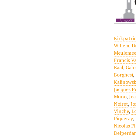
Kirkpatri
Willem
,
D
Meulemee
Francis V
Baal
,
Gabr
Borghesi
,
Kalinowsk
Jacques P
Muno
,
Je
Noiret
,
Jo
Vinche
,
L
Piqueray
,
Nicolas F
Delperda