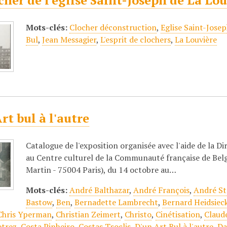
cher de l'église Saint-Joseph de La Lo
Mots-clés:
Clocher déconstruction
,
Eglise Saint-Josep
Bul
,
Jean Messagier
,
L'esprit de clochers
,
La Louvière
rt bul à l'autre
Catalogue de l'exposition organisée avec l'aide de la D
au Centre culturel de la Communauté française de Belgi
Martin - 75004 Paris), du 14 octobre au…
Mots-clés:
André Balthazar
,
André François
,
André St
Bastow
,
Ben
,
Bernadette Lambrecht
,
Bernard Heidsiec
Chris Yperman
,
Christian Zeimert
,
Christo
,
Cinétisation
,
Claud
etrez
,
Costa Pinheiro
,
Costas Tsoclis
,
D'un Art Bul à l'autre
,
Da