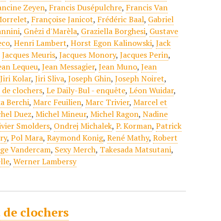
ancine Zeyen
,
Francis Dusépulchre
,
Francis Van
Morrelet
,
Françoise Janicot
,
Frédéric Baal
,
Gabriel
annini
,
Gnêzi d'Marèla
,
Graziella Borghesi
,
Gustave
eco
,
Henri Lambert
,
Horst Egon Kalinowski
,
Jack
,
Jacques Meuris
,
Jacques Monory
,
Jacques Perin
,
ean Lequeu
,
Jean Messagier
,
Jean Muno
,
Jean
,
Jiri Kolar
,
Jiri Sliva
,
Joseph Ghin
,
Joseph Noiret
,
t de clochers
,
Le Daily-Bul - enquête
,
Léon Wuidar
,
a Berchi
,
Marc Feuilien
,
Marc Trivier
,
Marcel et
chel Duez
,
Michel Mineur
,
Michel Ragon
,
Nadine
ivier Smolders
,
Ondrej Michalek
,
P. Korman
,
Patrick
ry
,
Pol Mara
,
Raymond Konig
,
René Mathy
,
Robert
rge Vandercam
,
Sexy Merch
,
Takesada Matsutani
,
lle
,
Werner Lambersy
t de clochers