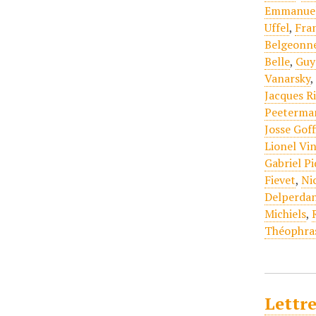
Emmanuel
Uffel
,
Fra
Belgeonn
Belle
,
Guy
Vanarsky
Jacques R
Peeterma
Josse Goff
Lionel Vi
Gabriel P
Fievet
,
Ni
Delperda
Michiels
,
Théophra
Lettre