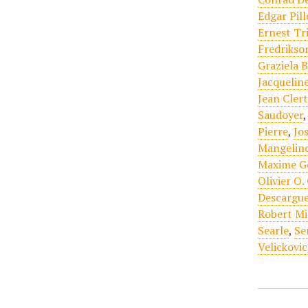
Edgar Pill
Ernest Tr
Fredrikso
Graziela 
Jacquelin
Jean Cler
Saudoyer
Pierre
,
Jo
Mangelin
Maxime G
Olivier O. 
Descargu
Robert Mi
Searle
,
Se
Velickovic