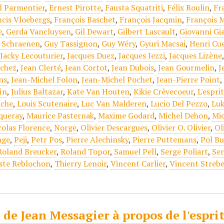
 Parmentier
,
Ernest Pirotte
,
Fausta Squatriti
,
Félix Roulin
,
Fr
ncis Vloebergs
,
François Baschet
,
François Jacqmin
,
François 
e
,
Gerda Vancluysen
,
Gil Dewart
,
Gilbert Lascault
,
Giovanni Gi
 Schraenen
,
Guy Tassignon
,
Guy Wéry
,
Gyuri Macsai
,
Henri Cu
,
Jacky Lecouturier
,
Jacques Duez
,
Jacques Iezzi
,
Jacques Lizène
ichez
,
Jean Clerté
,
Jean Cortot
,
Jean Dubois
,
Jean Gourmelin
,
J
ns
,
Jean-Michel Folon
,
Jean-Michel Pochet
,
Jean-Pierre Point
in
,
Julius Baltazar
,
Kate Van Houten
,
Kikie Crêvecoeur
,
L'espri
nche
,
Louis Scutenaire
,
Luc Van Malderen
,
Lucio Del Pezzo
,
Luk
iqueray
,
Maurice Pasternak
,
Maxime Godard
,
Michel Dehon
,
Mi
colas Florence
,
Norge
,
Olivier Descargues
,
Olivier O. Olivier
,
Ol
nge
,
Peji
,
Petr Pos
,
Pierre Alechinsky
,
Pierre Puttemans
,
Pol Bu
Roland Breucker
,
Roland Topor
,
Samuel Pell
,
Serge Poliart
,
Se
ste Reblochon
,
Thierry Lenoir
,
Vincent Carlier
,
Vincent Strebe
 de Jean Messagier à propos de l'espri