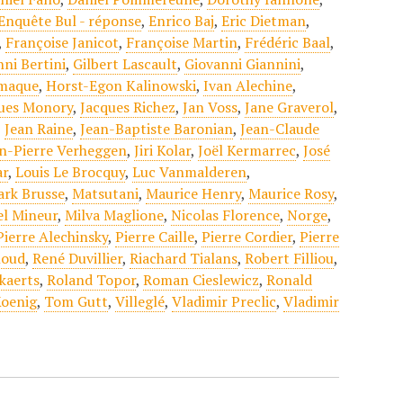
Enquête Bul - réponse
,
Enrico Baj
,
Eric Dietman
,
,
Françoise Janicot
,
Françoise Martin
,
Frédéric Baal
,
nni Bertini
,
Gilbert Lascault
,
Giovanni Giannini
,
émaque
,
Horst-Egon Kalinowski
,
Ivan Alechine
,
ues Monory
,
Jacques Richez
,
Jan Voss
,
Jane Graverol
,
,
Jean Raine
,
Jean-Baptiste Baronian
,
Jean-Claude
n-Pierre Verheggen
,
Jiri Kolar
,
Joël Kermarrec
,
José
ar
,
Louis Le Brocquy
,
Luc Vanmalderen
,
rk Brusse
,
Matsutani
,
Maurice Henry
,
Maurice Rosy
,
el Mineur
,
Milva Maglione
,
Nicolas Florence
,
Norge
,
Pierre Alechinsky
,
Pierre Caille
,
Pierre Cordier
,
Pierre
houd
,
René Duvillier
,
Riachard Tialans
,
Robert Filliou
,
kaerts
,
Roland Topor
,
Roman Cieslewicz
,
Ronald
oenig
,
Tom Gutt
,
Villeglé
,
Vladimir Preclic
,
Vladimir