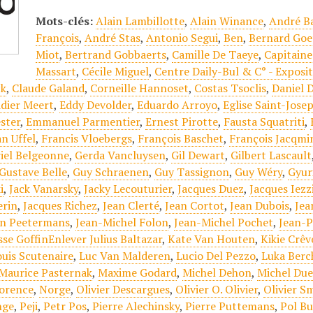
Mots-clés:
Alain Lambillotte
,
Alain Winance
,
André B
François
,
André Stas
,
Antonio Segui
,
Ben
,
Bernard Goe
Miot
,
Bertrand Gobbaerts
,
Camille De Taeye
,
Capitain
Massart
,
Cécile Miguel
,
Centre Daily-Bul & C° - Exposi
ck
,
Claude Galand
,
Corneille Hannoset
,
Costas Tsoclis
,
Daniel 
idier Meert
,
Eddy Devolder
,
Eduardo Arroyo
,
Eglise Saint-Jose
ster
,
Emmanuel Parmentier
,
Ernest Pirotte
,
Fausta Squatriti
,
an Uffel
,
Francis Vloebergs
,
François Baschet
,
François Jacqmi
iel Belgeonne
,
Gerda Vancluysen
,
Gil Dewart
,
Gilbert Lascault
Gustave Belle
,
Guy Schraenen
,
Guy Tassignon
,
Guy Wéry
,
Gyur
i
,
Jack Vanarsky
,
Jacky Lecouturier
,
Jacques Duez
,
Jacques Iezz
erin
,
Jacques Richez
,
Jean Clerté
,
Jean Cortot
,
Jean Dubois
,
Jea
an Peetermans
,
Jean-Michel Folon
,
Jean-Michel Pochet
,
Jean-P
sse GoffinEnlever Julius Baltazar
,
Kate Van Houten
,
Kikie Crê
ouis Scutenaire
,
Luc Van Malderen
,
Lucio Del Pezzo
,
Luka Berc
Maurice Pasternak
,
Maxime Godard
,
Michel Dehon
,
Michel Du
lorence
,
Norge
,
Olivier Descargues
,
Olivier O. Olivier
,
Olivier S
nge
,
Peji
,
Petr Pos
,
Pierre Alechinsky
,
Pierre Puttemans
,
Pol Bu