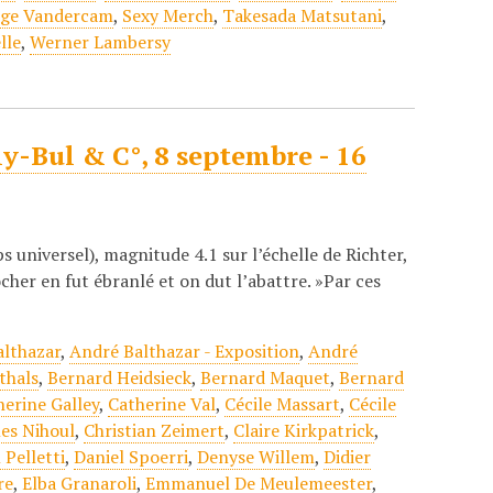
rge Vandercam
,
Sexy Merch
,
Takesada Matsutani
,
lle
,
Werner Lambersy
ly-Bul & C°, 8 septembre - 16
 universel), magnitude 4.1 sur l’échelle de Richter,
her en fut ébranlé et on dut l’abattre. »Par ces
althazar
,
André Balthazar - Exposition
,
André
thals
,
Bernard Heidsieck
,
Bernard Maquet
,
Bernard
herine Galley
,
Catherine Val
,
Cécile Massart
,
Cécile
les Nihoul
,
Christian Zeimert
,
Claire Kirkpatrick
,
 Pelletti
,
Daniel Spoerri
,
Denyse Willem
,
Didier
re
,
Elba Granaroli
,
Emmanuel De Meulemeester
,