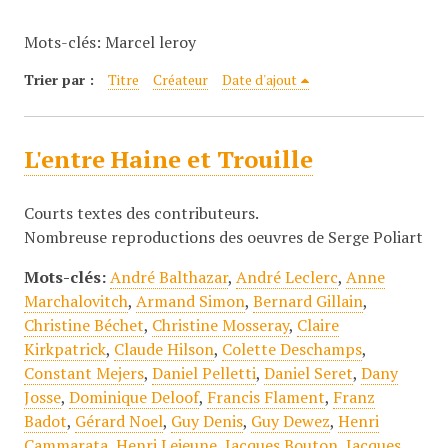
c
Mots-clés: Marcel leroy
i
p
Trier par :
Titre
Créateur
Date d'ajout
a
l
L'entre Haine et Trouille
Courts textes des contributeurs.
Nombreuse reproductions des oeuvres de Serge Poliart
Mots-clés:
André Balthazar
,
André Leclerc
,
Anne
Marchalovitch
,
Armand Simon
,
Bernard Gillain
,
Christine Béchet
,
Christine Mosseray
,
Claire
Kirkpatrick
,
Claude Hilson
,
Colette Deschamps
,
Constant Mejers
,
Daniel Pelletti
,
Daniel Seret
,
Dany
Josse
,
Dominique Deloof
,
Francis Flament
,
Franz
Badot
,
Gérard Noel
,
Guy Denis
,
Guy Dewez
,
Henri
Cammarata
,
Henri Lejeune
,
Jacques Bouton
,
Jacques