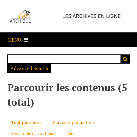
P
a
s
s
e
MENU
r
a
u
c
Advanced Search
o
n
t
Parcourir les contenus (5
e
n
total)
u
p
r
Tout parcourir
Parcourir par mot-clé
i
Recherche de contenus
Aide
n