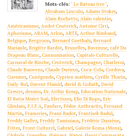
Mots-clés:
" Le Bateau ivre "
,
Abraham Lincoln
,
Adams Stokes
,
Alain Rochette
,
Alain valentin
,
Américanisme
,
André Ceuterick
,
Antoine Cirri
,
Aphorisme
,
ARAM
,
Arlon
,
ARTE
,
Arthur Rimbaud
,
Belgique
,
Bergzoon
,
Bernard Goethals
,
Bernard
Mariaule
,
Brigitte Bardot
,
Bruxelles
,
Buvrinne
,
café Du
Drapeau Blanc
,
Cannonisation
,
Capitale Culturelle
,
Carnaval de Binche
,
Ceuterick
,
Champagne
,
Charleroi
,
Claude Bauwens
,
Claude Durieux
,
Coca-Cola
,
Cordova
,
Cuesmes
,
Cunégonde
,
Cyprien mathieu
,
Cyrille Tharin
,
Daily-Bul
,
Davent Flamid
,
david & Goliath
,
David
Greuze
,
dessins
,
Dr. Arthir Kemp
,
Education Nationale
,
El Batia Moûrt Soû
,
Elections
,
Elio Di Rupo
,
Eric
Ghislain
,
F.I.F.A
,
Fanfare
,
Fédor Anthracite
,
Fernand
Martin
,
Frameries
,
Frans Badot
,
Frantisek Badul
,
Freddy Gallez
,
Freddy Taminiaux
,
Frédéric Dussène
,
Frites
,
Front Culturel
,
Gabriel
,
Galerie Koma (Mons)
,
Globule
,
Gosselies
,
Hainaut
,
Hanoi
,
Henri Cammarata
,