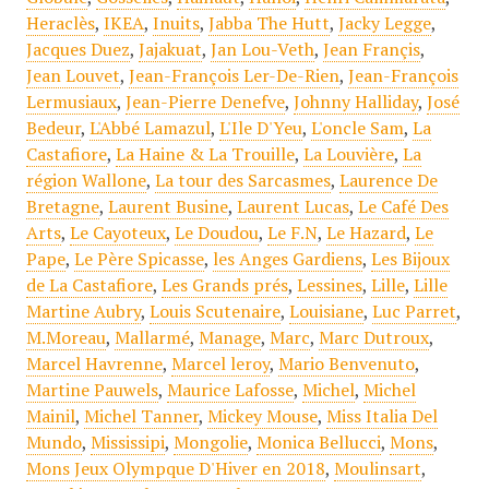
Heraclès
,
IKEA
,
Inuits
,
Jabba The Hutt
,
Jacky Legge
,
Jacques Duez
,
Jajakuat
,
Jan Lou-Veth
,
Jean Françis
,
Jean Louvet
,
Jean-François Ler-De-Rien
,
Jean-François
Lermusiaux
,
Jean-Pierre Denefve
,
Johnny Halliday
,
José
Bedeur
,
L'Abbé Lamazul
,
L'Ile D'Yeu
,
L'oncle Sam
,
La
Castafiore
,
La Haine & La Trouille
,
La Louvière
,
La
région Wallone
,
La tour des Sarcasmes
,
Laurence De
Bretagne
,
Laurent Busine
,
Laurent Lucas
,
Le Café Des
Arts
,
Le Cayoteux
,
Le Doudou
,
Le F.N
,
Le Hazard
,
Le
Pape
,
Le Père Spicasse
,
les Anges Gardiens
,
Les Bijoux
de La Castafiore
,
Les Grands prés
,
Lessines
,
Lille
,
Lille
Martine Aubry
,
Louis Scutenaire
,
Louisiane
,
Luc Parret
,
M.Moreau
,
Mallarmé
,
Manage
,
Marc
,
Marc Dutroux
,
Marcel Havrenne
,
Marcel leroy
,
Mario Benvenuto
,
Martine Pauwels
,
Maurice Lafosse
,
Michel
,
Michel
Mainil
,
Michel Tanner
,
Mickey Mouse
,
Miss Italia Del
Mundo
,
Mississipi
,
Mongolie
,
Monica Bellucci
,
Mons
,
Mons Jeux Olympque D'Hiver en 2018
,
Moulinsart
,