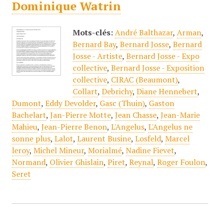
Dominique Watrin
Mots-clés:
André Balthazar
,
Arman
,
Bernard Bay
,
Bernard Josse
,
Bernard
Josse - Artiste
,
Bernard Josse - Expo
collective
,
Bernard Josse - Exposition
collective
,
CIRAC (Beaumont)
,
Collart
,
Debrichy
,
Diane Hennebert
,
Dumont
,
Eddy Devolder
,
Gasc (Thuin)
,
Gaston
Bachelart
,
Jan-Pierre Motte
,
Jean Chasse
,
Jean-Marie
Mahieu
,
Jean-Pierre Benon
,
L'Angelus
,
L'Angelus ne
sonne plus
,
Lalot
,
Laurent Busine
,
Losfeld
,
Marcel
leroy
,
Michel Mineur
,
Morialmé
,
Nadine Fievet
,
Normand
,
Olivier Ghislain
,
Piret
,
Reynal
,
Roger Foulon
,
Seret