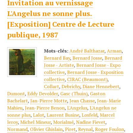
Invitation au vernissage
L'Angelus ne sonne plus.
[Exposition] Centre de Lecture
publique, 1987
Mots-clés:
André Balthazar
,
Arman
,
Bernard Bay
,
Bernard Josse
,
Bernard
Josse - Artiste
,
Bernard Josse - Expo
collective
,
Bernard Josse - Exposition
collective
,
CIRAC (Beaumont)
,
Collart
,
Debrichy
,
Diane Hennebert
,
Dumont
,
Eddy Devolder
,
Gasc (Thuin)
,
Gaston
Bachelart
,
Jan-Pierre Motte
,
Jean Chasse
,
Jean-Marie
Mahieu
,
Jean-Pierre Benon
,
L'Angelus
,
L'Angelus ne
sonne plus
,
Lalot
,
Laurent Busine
,
Losfeld
,
Marcel
leroy
,
Michel Mineur
,
Morialmé
,
Nadine Fievet
,
Normand
,
Olivier Ghislain
,
Piret
,
Reynal
,
Roger Foulon
,