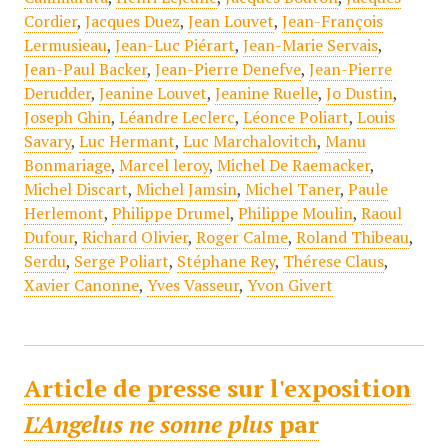
Cordier
,
Jacques Duez
,
Jean Louvet
,
Jean-François
Lermusieau
,
Jean-Luc Piérart
,
Jean-Marie Servais
,
Jean-Paul Backer
,
Jean-Pierre Denefve
,
Jean-Pierre
Derudder
,
Jeanine Louvet
,
Jeanine Ruelle
,
Jo Dustin
,
Joseph Ghin
,
Léandre Leclerc
,
Léonce Poliart
,
Louis
Savary
,
Luc Hermant
,
Luc Marchalovitch
,
Manu
Bonmariage
,
Marcel leroy
,
Michel De Raemacker
,
Michel Discart
,
Michel Jamsin
,
Michel Taner
,
Paule
Herlemont
,
Philippe Drumel
,
Philippe Moulin
,
Raoul
Dufour
,
Richard Olivier
,
Roger Calme
,
Roland Thibeau
,
Serdu
,
Serge Poliart
,
Stéphane Rey
,
Thérese Claus
,
Xavier Canonne
,
Yves Vasseur
,
Yvon Givert
Article de presse sur l'exposition
L'Angelus ne sonne plus
par