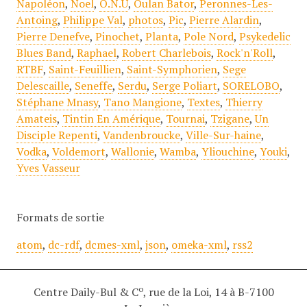
Napoléon
,
Noel
,
O.N.U
,
Oulan Bator
,
Peronnes-Les-
Antoing
,
Philippe Val
,
photos
,
Pic
,
Pierre Alardin
,
Pierre Denefve
,
Pinochet
,
Planta
,
Pole Nord
,
Psykedelic
Blues Band
,
Raphael
,
Robert Charlebois
,
Rock'n'Roll
,
RTBF
,
Saint-Feuillien
,
Saint-Symphorien
,
Sege
Delescaille
,
Seneffe
,
Serdu
,
Serge Poliart
,
SORELOBO
,
Stéphane Mnasy
,
Tano Mangione
,
Textes
,
Thierry
Amateis
,
Tintin En Amérique
,
Tournai
,
Tzigane
,
Un
Disciple Repenti
,
Vandenbroucke
,
Ville-Sur-haine
,
Vodka
,
Voldemort
,
Wallonie
,
Wamba
,
Yliouchine
,
Youki
,
Yves Vasseur
Formats de sortie
atom
,
dc-rdf
,
dcmes-xml
,
json
,
omeka-xml
,
rss2
o
Centre Daily-Bul & C
, rue de la Loi, 14 à B-7100