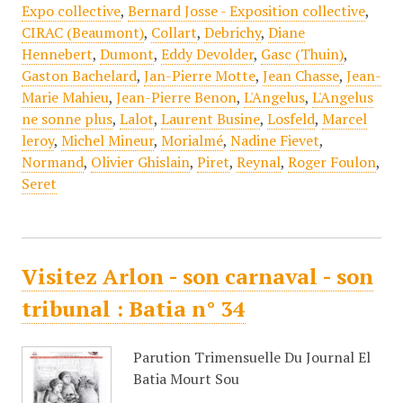
Expo collective
,
Bernard Josse - Exposition collective
,
CIRAC (Beaumont)
,
Collart
,
Debrichy
,
Diane
Hennebert
,
Dumont
,
Eddy Devolder
,
Gasc (Thuin)
,
Gaston Bachelard
,
Jan-Pierre Motte
,
Jean Chasse
,
Jean-
Marie Mahieu
,
Jean-Pierre Benon
,
L'Angelus
,
L'Angelus
ne sonne plus
,
Lalot
,
Laurent Busine
,
Losfeld
,
Marcel
leroy
,
Michel Mineur
,
Morialmé
,
Nadine Fievet
,
Normand
,
Olivier Ghislain
,
Piret
,
Reynal
,
Roger Foulon
,
Seret
Visitez Arlon - son carnaval - son
tribunal : Batia n° 34
Parution Trimensuelle Du Journal El
Batia Mourt Sou