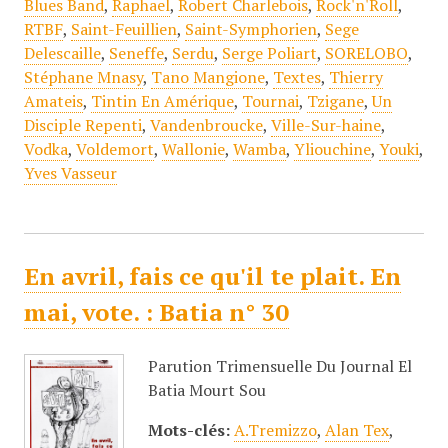
Blues Band
,
Raphael
,
Robert Charlebois
,
Rock'n'Roll
,
RTBF
,
Saint-Feuillien
,
Saint-Symphorien
,
Sege
Delescaille
,
Seneffe
,
Serdu
,
Serge Poliart
,
SORELOBO
,
Stéphane Mnasy
,
Tano Mangione
,
Textes
,
Thierry
Amateis
,
Tintin En Amérique
,
Tournai
,
Tzigane
,
Un
Disciple Repenti
,
Vandenbroucke
,
Ville-Sur-haine
,
Vodka
,
Voldemort
,
Wallonie
,
Wamba
,
Yliouchine
,
Youki
,
Yves Vasseur
En avril, fais ce qu'il te plait. En
mai, vote. : Batia n° 30
Parution Trimensuelle Du Journal El
Batia Mourt Sou
Mots-clés:
A.Tremizzo
,
Alan Tex
,