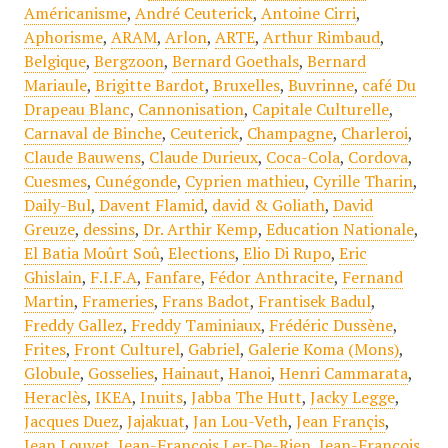
Américanisme
,
André Ceuterick
,
Antoine Cirri
,
Aphorisme
,
ARAM
,
Arlon
,
ARTE
,
Arthur Rimbaud
,
Belgique
,
Bergzoon
,
Bernard Goethals
,
Bernard
Mariaule
,
Brigitte Bardot
,
Bruxelles
,
Buvrinne
,
café Du
Drapeau Blanc
,
Cannonisation
,
Capitale Culturelle
,
Carnaval de Binche
,
Ceuterick
,
Champagne
,
Charleroi
,
Claude Bauwens
,
Claude Durieux
,
Coca-Cola
,
Cordova
,
Cuesmes
,
Cunégonde
,
Cyprien mathieu
,
Cyrille Tharin
,
Daily-Bul
,
Davent Flamid
,
david & Goliath
,
David
Greuze
,
dessins
,
Dr. Arthir Kemp
,
Education Nationale
,
El Batia Moûrt Soû
,
Elections
,
Elio Di Rupo
,
Eric
Ghislain
,
F.I.F.A
,
Fanfare
,
Fédor Anthracite
,
Fernand
Martin
,
Frameries
,
Frans Badot
,
Frantisek Badul
,
Freddy Gallez
,
Freddy Taminiaux
,
Frédéric Dussène
,
Frites
,
Front Culturel
,
Gabriel
,
Galerie Koma (Mons)
,
Globule
,
Gosselies
,
Hainaut
,
Hanoi
,
Henri Cammarata
,
Heraclès
,
IKEA
,
Inuits
,
Jabba The Hutt
,
Jacky Legge
,
Jacques Duez
,
Jajakuat
,
Jan Lou-Veth
,
Jean Françis
,
Jean Louvet
,
Jean-François Ler-De-Rien
,
Jean-François