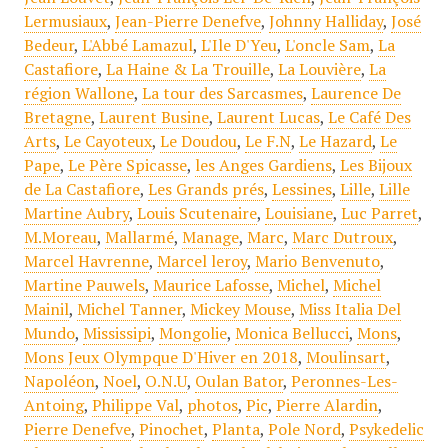
Lermusiaux
,
Jean-Pierre Denefve
,
Johnny Halliday
,
José
Bedeur
,
L'Abbé Lamazul
,
L'Ile D'Yeu
,
L'oncle Sam
,
La
Castafiore
,
La Haine & La Trouille
,
La Louvière
,
La
région Wallone
,
La tour des Sarcasmes
,
Laurence De
Bretagne
,
Laurent Busine
,
Laurent Lucas
,
Le Café Des
Arts
,
Le Cayoteux
,
Le Doudou
,
Le F.N
,
Le Hazard
,
Le
Pape
,
Le Père Spicasse
,
les Anges Gardiens
,
Les Bijoux
de La Castafiore
,
Les Grands prés
,
Lessines
,
Lille
,
Lille
Martine Aubry
,
Louis Scutenaire
,
Louisiane
,
Luc Parret
,
M.Moreau
,
Mallarmé
,
Manage
,
Marc
,
Marc Dutroux
,
Marcel Havrenne
,
Marcel leroy
,
Mario Benvenuto
,
Martine Pauwels
,
Maurice Lafosse
,
Michel
,
Michel
Mainil
,
Michel Tanner
,
Mickey Mouse
,
Miss Italia Del
Mundo
,
Mississipi
,
Mongolie
,
Monica Bellucci
,
Mons
,
Mons Jeux Olympque D'Hiver en 2018
,
Moulinsart
,
Napoléon
,
Noel
,
O.N.U
,
Oulan Bator
,
Peronnes-Les-
Antoing
,
Philippe Val
,
photos
,
Pic
,
Pierre Alardin
,
Pierre Denefve
,
Pinochet
,
Planta
,
Pole Nord
,
Psykedelic