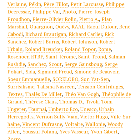
Verlaine
,
Pékin
,
Père Tillot
,
Petit Larousse
,
Philippe
Decressac
,
Philippe Val
,
Photo
,
Pierre-Joseph
Proudhon
,
Pierre-Olivier Rolin
,
Pietro A.
,
Plan
Marshall
,
Quargnon
,
Quévy
,
RAAL
,
Raoul Dufour
,
René
Cabodi
,
Richard Brautigan
,
Richard Carlier
,
Rick
Sanchez
,
Robert Burns
,
Robert Johnson
,
Robert
Urbain
,
Roland Breucker
,
Roland Topor
,
Rome
,
Rosenoer
,
RTBF
,
Saint-Jérome
,
Saint-Trond
,
Salman
Rushdie
,
Sanchez
,
Scout
,
Serge Gainsboug
,
Serge
Poliart
,
Sida
,
Sigmund Freud
,
Simone de Beauvoir
,
Soeur Emmanuelle
,
SORELOBO
,
Sun Yat-Sen
,
Surréalisme
,
Talisma Nasreen
,
Tension Centrifuges
,
Textes
,
Thalès De Millet
,
Théo Van Gogh
,
Théophile de
Giraud
,
Thérese Claus
,
Thomas D.
,
Tivoli
,
Tomi
Ungerer
,
Tournai
,
Umberto Eco
,
Unesco
,
Urbain
Herregodts
,
Vernon Sully-Vian
,
Victor Hugo
,
Ville-Sur-
haine
,
Vincent Dufrasne
,
Voltaire
,
Wallonie
,
Woody
Allen
,
Youssuf Fofana
,
Yves Vasseur
,
Yvon Gibert
,
Zorro