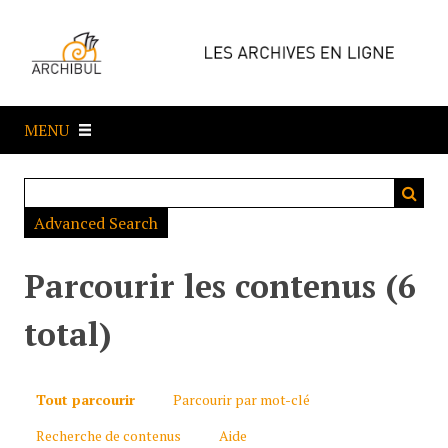
P
a
s
s
e
MENU
r
a
u
c
Advanced Search
o
n
t
Parcourir les contenus (6
e
n
total)
u
p
r
Tout parcourir
Parcourir par mot-clé
i
Recherche de contenus
Aide
n