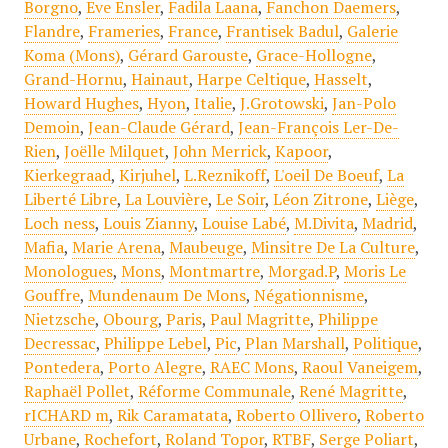
Borgno
,
Eve Ensler
,
Fadila Laana
,
Fanchon Daemers
,
Flandre
,
Frameries
,
France
,
Frantisek Badul
,
Galerie
Koma (Mons)
,
Gérard Garouste
,
Grace-Hollogne
,
Grand-Hornu
,
Hainaut
,
Harpe Celtique
,
Hasselt
,
Howard Hughes
,
Hyon
,
Italie
,
J.Grotowski
,
Jan-Polo
Demoin
,
Jean-Claude Gérard
,
Jean-François Ler-De-
Rien
,
Joëlle Milquet
,
John Merrick
,
Kapoor
,
Kierkegraad
,
Kirjuhel
,
L.Reznikoff
,
L'oeil De Boeuf
,
La
Liberté Libre
,
La Louvière
,
Le Soir
,
Léon Zitrone
,
Liège
,
Loch ness
,
Louis Zianny
,
Louise Labé
,
M.Divita
,
Madrid
,
Mafia
,
Marie Arena
,
Maubeuge
,
Minsitre De La Culture
,
Monologues
,
Mons
,
Montmartre
,
Morgad.P
,
Moris Le
Gouffre
,
Mundenaum De Mons
,
Négationnisme
,
Nietzsche
,
Obourg
,
Paris
,
Paul Magritte
,
Philippe
Decressac
,
Philippe Lebel
,
Pic
,
Plan Marshall
,
Politique
,
Pontedera
,
Porto Alegre
,
RAEC Mons
,
Raoul Vaneigem
,
Raphaël Pollet
,
Réforme Communale
,
René Magritte
,
rICHARD m
,
Rik Caramatata
,
Roberto Ollivero
,
Roberto
Urbane
,
Rochefort
,
Roland Topor
,
RTBF
,
Serge Poliart
,