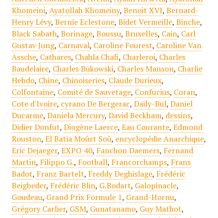
Khomeini
,
Ayatollah Khomeiny
,
Benoit XVI
,
Bernard-
Henry Lévy
,
Bernie Eclestone
,
Bidet Vermeille
,
Binche
,
Black Sabath
,
Borinage
,
Boussu
,
Bruxelles
,
Cain
,
Carl
Gustav Jung
,
Carnaval
,
Caroline Fourest
,
Caroline Van
Assche
,
Cathares
,
Chahla Chafi
,
Charleroi
,
Charles
Baudelaire
,
Charles Bukowski
,
Charles Manson
,
Charlie
Hebdo
,
Chine
,
Chinoiseries
,
Claude Durieux
,
Colfontaine
,
Comité de Sauvetage
,
Confucius
,
Coran
,
Cote d'Ivoire
,
cyrano De Bergerac
,
Daily-Bul
,
Daniel
Ducarme
,
Daniela Mercury
,
David Beckham
,
dessins
,
Didier Donfut
,
Diogène Laerce
,
Eau Courante
,
Edmond
Rouston
,
El Batia Moûrt Soû
,
encyclopédie Anarchique
,
Eric Dejaeger
,
EXPO 40
,
Fanchon Daemers
,
Fernand
Martin
,
Filippo G.
,
Football
,
Francorchamps
,
Frans
Badot
,
Franz Bartelt
,
Freddy Deghislage
,
Frédéric
Beigbeder
,
Frédéric Blin
,
G.Bodart
,
Galopinacle
,
Goudeau
,
Grand Prix Formule 1
,
Grand-Hornu
,
Grégory Carlier
,
GSM
,
Gunatanamo
,
Guy Mathot
,