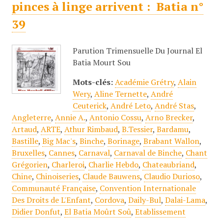
pinces à linge arrivent : Batia n°
39
Parution Trimensuelle Du Journal El
Batia Mourt Sou
Mots-clés:
Académie Grétry
,
Alain
Wery
,
Aline Ternette
,
André
Ceuterick
,
André Leto
,
André Stas
,
Angleterre
,
Annie A.
,
Antonio Cossu
,
Arno Brecker
,
Artaud
,
ARTE
,
Athur Rimbaud
,
B.Tessier
,
Bardamu
,
Bastille
,
Big Mac's
,
Binche
,
Borinage
,
Brabant Wallon
,
Bruxelles
,
Cannes
,
Carnaval
,
Carnaval de Binche
,
Chant
Grégorien
,
Charleroi
,
Charlie Hebdo
,
Chateaubriand
,
Chine
,
Chinoiseries
,
Claude Bauwens
,
Claudio Durioso
,
Communauté Française
,
Convention Internationale
Des Droits de L'Enfant
,
Cordova
,
Daily-Bul
,
Dalai-Lama
,
Didier Donfut
,
El Batia Moûrt Soû
,
Etablissement