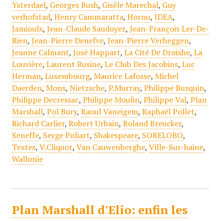
Ysterdael
,
Georges Bush
,
Gisèle Marechal
,
Guy
verhofstad
,
Henry Cammaratta
,
Hornu
,
IDEA
,
Jamioulx
,
Jean-Claude Saudoyez
,
Jean-François Ler-De-
Rien
,
Jean-Pierre Denefve
,
Jean-Pierre Verheggen
,
Jeanne Calmant
,
José Happart
,
La Cité De Droixhe
,
La
Louvière
,
Laurent Busine
,
Le Club Des Jacobins
,
Luc
Herman
,
Luxembourg
,
Maurice Lafosse
,
Michel
Daerden
,
Mons
,
Nietzsche
,
P.Murray
,
Philippe Busquin
,
Philippe Decressac
,
Philippe Moulin
,
Philippe Val
,
Plan
Marshall
,
Pol Bury
,
Raoul Vaneigem
,
Raphaël Pollet
,
Richard Carlier
,
Robert Urbain
,
Roland Breucker
,
Seneffe
,
Serge Poliart
,
Shakespeare
,
SORELOBO
,
Textes
,
V.Cliquot
,
Van Cauwenberghe
,
Ville-Sur-haine
,
Wallonie
Plan Marshall d'Elio: enfin les