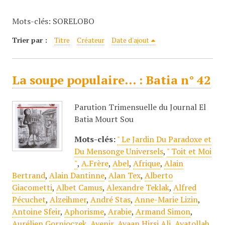
c
Mots-clés: SORELOBO
i
p
Trier par :
Titre
Créateur
Date d'ajout
a
l
La soupe populaire... : Batia n° 42
Parution Trimensuelle du Journal El
Batia Mourt Sou
Mots-clés:
" Le Jardin Du Paradoxe et
Du Mensonge Universels
,
" Toit et Moi
"
,
A.Frère
,
Abel
,
Afrique
,
Alain
Bertrand
,
Alain Dantinne
,
Alan Tex
,
Alberto
Giacometti
,
Albet Camus
,
Alexandre Teklak
,
Alfred
Pécuchet
,
Alzeihmer
,
André Stas
,
Anne-Marie Lizin
,
Antoine Sfeir
,
Aphorisme
,
Arabie
,
Armand Simon
,
Aurélien Gornioczek
,
Avenir
,
Ayaan Hirsi Ali
,
Ayatollah