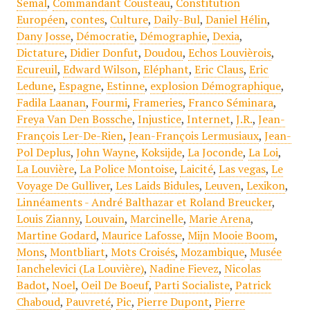
Semal
,
Commandant Cousteau
,
Constitution
Européen
,
contes
,
Culture
,
Daily-Bul
,
Daniel Hélin
,
Dany Josse
,
Démocratie
,
Démographie
,
Dexia
,
Dictature
,
Didier Donfut
,
Doudou
,
Echos Louvièrois
,
Ecureuil
,
Edward Wilson
,
Eléphant
,
Eric Claus
,
Eric
Ledune
,
Espagne
,
Estinne
,
explosion Démographique
,
Fadila Laanan
,
Fourmi
,
Frameries
,
Franco Séminara
,
Freya Van Den Bossche
,
Injustice
,
Internet
,
J.R.
,
Jean-
François Ler-De-Rien
,
Jean-François Lermusiaux
,
Jean-
Pol Deplus
,
John Wayne
,
Koksijde
,
La Joconde
,
La Loi
,
La Louvière
,
La Police Montoise
,
Laicité
,
Las vegas
,
Le
Voyage De Gulliver
,
Les Laids Bidules
,
Leuven
,
Lexikon
,
Linnéaments - André Balthazar et Roland Breucker
,
Louis Zianny
,
Louvain
,
Marcinelle
,
Marie Arena
,
Martine Godard
,
Maurice Lafosse
,
Mijn Mooie Boom
,
Mons
,
Montbliart
,
Mots Croisés
,
Mozambique
,
Musée
Ianchelevici (La Louvière)
,
Nadine Fievez
,
Nicolas
Badot
,
Noel
,
Oeil De Boeuf
,
Parti Socialiste
,
Patrick
Chaboud
,
Pauvreté
,
Pic
,
Pierre Dupont
,
Pierre