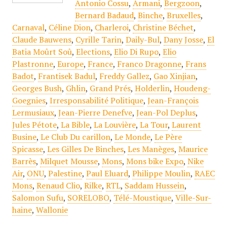
Antonio Cossu
,
Armani
,
Bergzoon
,
Bernard Badaud
,
Binche
,
Bruxelles
,
Carnaval
,
Céline Dion
,
Charleroi
,
Christine Béchet
,
Claude Bauwens
,
Cyrille Tarin
,
Daily-Bul
,
Dany Josse
,
El
Batia Moûrt Soû
,
Elections
,
Elio Di Rupo
,
Elio
Plastronne
,
Europe
,
France
,
Franco Dragonne
,
Frans
Badot
,
Frantisek Badul
,
Freddy Gallez
,
Gao Xinjian
,
Georges Bush
,
Ghlin
,
Grand Prés
,
Holderlin
,
Houdeng-
Goegnies
,
Irresponsabilité Politique
,
Jean-François
Lermusiaux
,
Jean-Pierre Denefve
,
Jean-Pol Deplus
,
Jules Pétote
,
La Bible
,
La Louvière
,
La Tour
,
Laurent
Busine
,
Le Club Du carillon
,
Le Monde
,
Le Père
Spicasse
,
Les Gilles De Binches
,
Les Manèges
,
Maurice
Barrès
,
Milquet Mousse
,
Mons
,
Mons bike Expo
,
Nike
Air
,
ONU
,
Palestine
,
Paul Eluard
,
Philippe Moulin
,
RAEC
Mons
,
Renaud Clio
,
Rilke
,
RTL
,
Saddam Hussein
,
Salomon Sufu
,
SORELOBO
,
Télé-Moustique
,
Ville-Sur-
haine
,
Wallonie