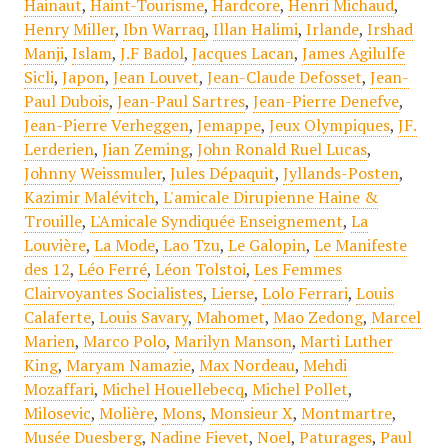
Hainaut
,
Haint-Tourisme
,
Hardcore
,
Henri Michaud
,
Henry Miller
,
Ibn Warraq
,
Illan Halimi
,
Irlande
,
Irshad
Manji
,
Islam
,
J.F Badol
,
Jacques Lacan
,
James Agilulfe
Sicli
,
Japon
,
Jean Louvet
,
Jean-Claude Defosset
,
Jean-
Paul Dubois
,
Jean-Paul Sartres
,
Jean-Pierre Denefve
,
Jean-Pierre Verheggen
,
Jemappe
,
Jeux Olympiques
,
JF.
Lerderien
,
Jian Zeming
,
John Ronald Ruel Lucas
,
Johnny Weissmuler
,
Jules Dépaquit
,
Jyllands-Posten
,
Kazimir Malévitch
,
L'amicale Dirupienne Haine &
Trouille
,
L'Amicale Syndiquée Enseignement
,
La
Louvière
,
La Mode
,
Lao Tzu
,
Le Galopin
,
Le Manifeste
des 12
,
Léo Ferré
,
Léon Tolstoi
,
Les Femmes
Clairvoyantes Socialistes
,
Lierse
,
Lolo Ferrari
,
Louis
Calaferte
,
Louis Savary
,
Mahomet
,
Mao Zedong
,
Marcel
Marien
,
Marco Polo
,
Marilyn Manson
,
Marti Luther
King
,
Maryam Namazie
,
Max Nordeau
,
Mehdi
Mozaffari
,
Michel Houellebecq
,
Michel Pollet
,
Milosevic
,
Molière
,
Mons
,
Monsieur X
,
Montmartre
,
Musée Duesberg
,
Nadine Fievet
,
Noel
,
Paturages
,
Paul