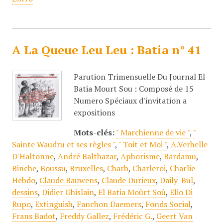
A La Queue Leu Leu : Batia n° 41
Parution Trimensuelle Du Journal El
Batia Mourt Sou : Composé de 15
Numero Spéciaux d'invitation a
expositions
Mots-clés:
" Marchienne de vie "
,
"
Sainte Waudru et ses règles "
,
" Toit et Moi "
,
A.Verhelle
D'Haltonne
,
André Balthazar
,
Aphorisme
,
Bardamu
,
Binche
,
Boussu
,
Bruxelles
,
Charb
,
Charleroi
,
Charlie
Hebdo
,
Claude Bauwens
,
Claude Durieux
,
Daily-Bul
,
dessins
,
Didier Ghislain
,
El Batia Moûrt Soû
,
Elio Di
Rupo
,
Extinguish
,
Fanchon Daemers
,
Fonds Social
,
Frans Badot
,
Freddy Gallez
,
Frédéric G.
,
Geert Van