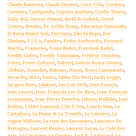
Claude Bauwens
,
Claude Durieux
,
Coca-Cola
,
Cordova
,
Cuesmes
,
Cunégonde
,
Cyprien mathieu
,
Cyrille Tharin
,
Daily-Bul
,
Davent Flamid
,
david & Goliath
,
David
Greuze
,
dessins
,
Dr. Arthir Kemp
,
Education Nationale
,
El Batia Moûrt Soû
,
Elections
,
Elio Di Rupo
,
Eric
Ghislain
,
F.I.F.A
,
Fanfare
,
Fédor Anthracite
,
Fernand
Martin
,
Frameries
,
Frans Badot
,
Frantisek Badul
,
Freddy Gallez
,
Freddy Taminiaux
,
Frédéric Dussène
,
Frites
,
Front Culturel
,
Gabriel
,
Galerie Koma (Mons)
,
Globule
,
Gosselies
,
Hainaut
,
Hanoi
,
Henri Cammarata
,
Heraclès
,
IKEA
,
Inuits
,
Jabba The Hutt
,
Jacky Legge
,
Jacques Duez
,
Jajakuat
,
Jan Lou-Veth
,
Jean Françis
,
Jean Louvet
,
Jean-François Ler-De-Rien
,
Jean-François
Lermusiaux
,
Jean-Pierre Denefve
,
Johnny Halliday
,
José
Bedeur
,
L'Abbé Lamazul
,
L'Ile D'Yeu
,
L'oncle Sam
,
La
Castafiore
,
La Haine & La Trouille
,
La Louvière
,
La
région Wallone
,
La tour des Sarcasmes
,
Laurence De
Bretagne
,
Laurent Busine
,
Laurent Lucas
,
Le Café Des
Arts
,
Le Cayoteux
,
Le Doudou
,
Le F.N
,
Le Hazard
,
Le