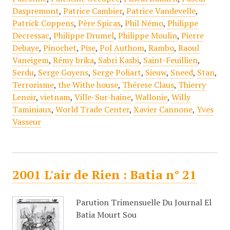
Daspremont
,
Patrice Cambier
,
Patrice Vandevelle
,
Patrick Coppens
,
Père Spicas
,
Phil Némo
,
Philippe
Decressac
,
Philippe Drumel
,
Philippe Moulin
,
Pierre
Debaye
,
Pinochet
,
Pise
,
Pol Authom
,
Rambo
,
Raoul
Vaneigem
,
Rémy brika
,
Sabri Kasbi
,
Saint-Feuillien
,
Serdu
,
Serge Goyens
,
Serge Poliart
,
Sieuw
,
Sneed
,
Stan
,
Terrorisme
,
the Withe house
,
Thérese Claus
,
Thierry
Lenoir
,
vietnam
,
Ville-Sur-haine
,
Wallonie
,
Willy
Taminiaux
,
World Trade Center
,
Xavier Cannone
,
Yves
Vasseur
2001 L'air de Rien : Batia n° 21
Parution Trimensuelle Du Journal El
Batia Mourt Sou