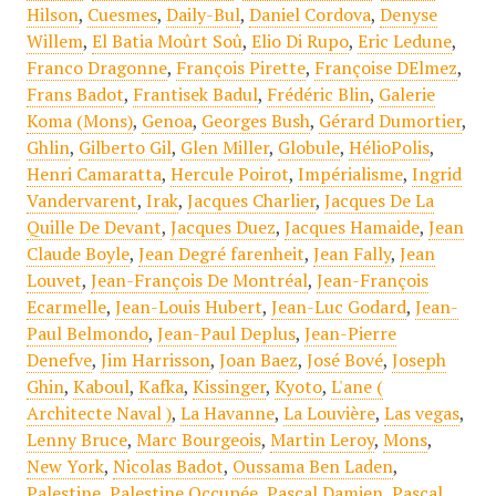
Hilson
,
Cuesmes
,
Daily-Bul
,
Daniel Cordova
,
Denyse
Willem
,
El Batia Moûrt Soû
,
Elio Di Rupo
,
Eric Ledune
,
Franco Dragonne
,
François Pirette
,
Françoise DElmez
,
Frans Badot
,
Frantisek Badul
,
Frédéric Blin
,
Galerie
Koma (Mons)
,
Genoa
,
Georges Bush
,
Gérard Dumortier
,
Ghlin
,
Gilberto Gil
,
Glen Miller
,
Globule
,
HélioPolis
,
Henri Camaratta
,
Hercule Poirot
,
Impérialisme
,
Ingrid
Vandervarent
,
Irak
,
Jacques Charlier
,
Jacques De La
Quille De Devant
,
Jacques Duez
,
Jacques Hamaide
,
Jean
Claude Boyle
,
Jean Degré farenheit
,
Jean Fally
,
Jean
Louvet
,
Jean-François De Montréal
,
Jean-François
Ecarmelle
,
Jean-Louis Hubert
,
Jean-Luc Godard
,
Jean-
Paul Belmondo
,
Jean-Paul Deplus
,
Jean-Pierre
Denefve
,
Jim Harrisson
,
Joan Baez
,
José Bové
,
Joseph
Ghin
,
Kaboul
,
Kafka
,
Kissinger
,
Kyoto
,
L'ane (
Architecte Naval )
,
La Havanne
,
La Louvière
,
Las vegas
,
Lenny Bruce
,
Marc Bourgeois
,
Martin Leroy
,
Mons
,
New York
,
Nicolas Badot
,
Oussama Ben Laden
,
Palestine
,
Palestine Occupée
,
Pascal Damien
,
Pascal