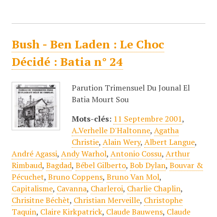
Bush - Ben Laden : Le Choc
Décidé : Batia n° 24
Parution Trimensuel Du Jounal El
Batia Mourt Sou
Mots-clés:
11 Septembre 2001
,
A.Verhelle D'Haltonne
,
Agatha
Christie
,
Alain Wery
,
Albert Langue
,
André Agassi
,
Andy Warhol
,
Antonio Cossu
,
Arthur
Rimbaud
,
Bagdad
,
Bébel Gilberto
,
Bob Dylan
,
Bouvar &
Pécuchet
,
Bruno Coppens
,
Bruno Van Mol
,
Capitalisme
,
Cavanna
,
Charleroi
,
Charlie Chaplin
,
Chrisitne Béchèt
,
Christian Merveille
,
Christophe
Taquin
,
Claire Kirkpatrick
,
Claude Bauwens
,
Claude