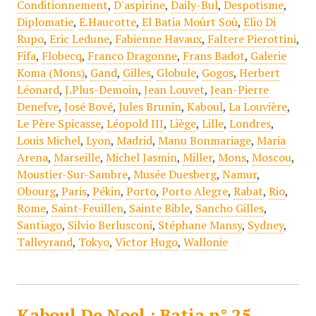
Conditionnement
,
D'aspirine
,
Daily-Bul
,
Despotisme
,
Diplomatie
,
E.Haucotte
,
El Batia Moûrt Soû
,
Elio Di
Rupo
,
Eric Ledune
,
Fabienne Havaux
,
Faltere Pierottini
,
Fifa
,
Flobecq
,
Franco Dragonne
,
Frans Badot
,
Galerie
Koma (Mons)
,
Gand
,
Gilles
,
Globule
,
Gogos
,
Herbert
Léonard
,
J.Plus-Demoin
,
Jean Louvet
,
Jean-Pierre
Denefve
,
José Bové
,
Jules Brunin
,
Kaboul
,
La Louvière
,
Le Père Spicasse
,
Léopold III
,
Liège
,
Lille
,
Londres
,
Louis Michel
,
Lyon
,
Madrid
,
Manu Bonmariage
,
Maria
Arena
,
Marseille
,
Michel Jasmin
,
Miller
,
Mons
,
Moscou
,
Moustier-Sur-Sambre
,
Musée Duesberg
,
Namur
,
Obourg
,
Paris
,
Pékin
,
Porto
,
Porto Alegre
,
Rabat
,
Rio
,
Rome
,
Saint-Feuillen
,
Sainte Bible
,
Sancho Gilles
,
Santiago
,
Silvio Berlusconi
,
Stéphane Mansy
,
Sydney
,
Talleyrand
,
Tokyo
,
Victor Hugo
,
Wallonie
Kaboul De Noel : Batia n° 25