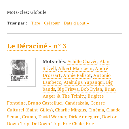
c
Mots-clés: Globule
i
p
Trier par :
Titre
Créateur
Date d'ajout
a
l
Le Déraciné - n° 3
Mots-clés:
Achille Chavée
,
Alan
Stivell
,
Albert Marcoeur
,
André
Drossart
,
Annie Palisot
,
Antonio
Lambeco
,
Atahulpa Yupanqui
,
Big
bands
,
Big Friswa
,
Bob Dylan
,
Brian
Auger & The Trinity
,
Brigitte
Fontaine
,
Bruno Castelluci
,
Candrakala
,
Centre
Culturel (Saint-Gilles)
,
Charlie Mingus
,
Cinéma
,
Claude
Semal
,
Crumb
,
David Werner
,
Dick Annegarn
,
Doctor
Down Trip
,
Dr Down Trip
,
Eric Chale
,
Eric