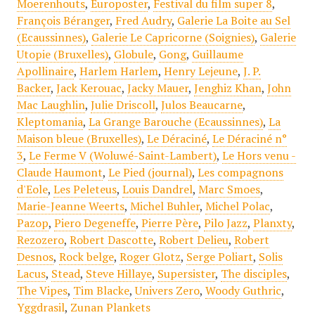
Moerenhouts
,
Europoster
,
Festival du film super 8
,
François Béranger
,
Fred Audry
,
Galerie La Boite au Sel
(Ecaussinnes)
,
Galerie Le Capricorne (Soignies)
,
Galerie
Utopie (Bruxelles)
,
Globule
,
Gong
,
Guillaume
Apollinaire
,
Harlem Harlem
,
Henry Lejeune
,
J. P.
Backer
,
Jack Kerouac
,
Jacky Mauer
,
Jenghiz Khan
,
John
Mac Laughlin
,
Julie Driscoll
,
Julos Beaucarne
,
Kleptomania
,
La Grange Barouche (Ecaussinnes)
,
La
Maison bleue (Bruxelles)
,
Le Déraciné
,
Le Déraciné n°
3
,
Le Ferme V (Woluwé-Saint-Lambert)
,
Le Hors venu -
Claude Haumont
,
Le Pied (journal)
,
Les compagnons
d'Eole
,
Les Peleteus
,
Louis Dandrel
,
Marc Smoes
,
Marie-Jeanne Weerts
,
Michel Buhler
,
Michel Polac
,
Pazop
,
Piero Degeneffe
,
Pierre Père
,
Pilo Jazz
,
Planxty
,
Rezozero
,
Robert Dascotte
,
Robert Delieu
,
Robert
Desnos
,
Rock belge
,
Roger Glotz
,
Serge Poliart
,
Solis
Lacus
,
Stead
,
Steve Hillaye
,
Supersister
,
The disciples
,
The Vipes
,
Tim Blacke
,
Univers Zero
,
Woody Guthric
,
Yggdrasil
,
Zunan Plankets