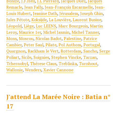
Bonize
,
J.F.Hell
,
J.L Pierrard
,
Jacques Duez
,
Jacques
Remacle
,
Jean Fally
,
Jean-François Escarmelle
,
Jean-
Louis Hubert
,
Jeanine Dath
,
Jérusalem
,
Joseph Ghin
,
Jules Pétote
,
Koksijde
,
La Louvière
,
Laurent Busine
,
Léopold
,
Liège
,
Luc LEENS
,
Marc Bourgeois
,
Martin
Leroy
,
Maurice 1er
,
Michel Jasmin
,
Michel Tanner
,
Mons
,
Moscou
,
Nicolas Badot
,
Palestine
,
Patrice
Cambier
,
Peter Saul
,
Pilate
,
Pol Authom
,
Portugal
,
Quargnon
,
Rackham le Vert
,
Rotterdam
,
Sancho
,
Serge
Poliart
,
Sicile
,
Soignies
,
Stephen Vincke
,
Tarzan
,
Tchernobyl
,
Thérese Claus
,
Treblinka
,
Turnhout
,
Wallonie
,
Wenders
,
Xavier Cannone
J'attend La Marée Noire : Batia n°
17