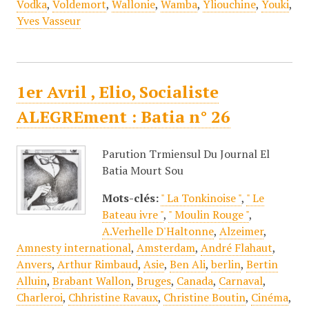
Vodka
,
Voldemort
,
Wallonie
,
Wamba
,
Yliouchine
,
Youki
,
Yves Vasseur
1er Avril , Elio, Socialiste
ALEGREment : Batia n° 26
Parution Trmiensul Du Journal El
Batia Mourt Sou
Mots-clés:
" La Tonkinoise "
,
" Le
Bateau ivre "
,
" Moulin Rouge "
,
A.Verhelle D'Haltonne
,
Alzeimer
,
Amnesty international
,
Amsterdam
,
André Flahaut
,
Anvers
,
Arthur Rimbaud
,
Asie
,
Ben Ali
,
berlin
,
Bertin
Alluin
,
Brabant Wallon
,
Bruges
,
Canada
,
Carnaval
,
Charleroi
,
Chhristine Ravaux
,
Christine Boutin
,
Cinéma
,