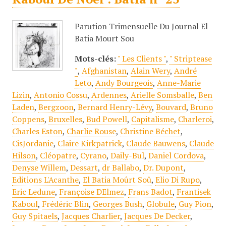
Parution Trimensuelle Du Journal El
Batia Mourt Sou
Mots-clés:
" Les Clients "
,
" Striptease
"
,
Afghanistan
,
Alain Wery
,
André
Leto
,
Andy Bourgeois
,
Anne-Marie
Lizin
,
Antonio Cossu
,
Ardennes
,
Arielle Somsballe
,
Ben
Laden
,
Bergzoon
,
Bernard Henry-Lévy
,
Bouvard
,
Bruno
Coppens
,
Bruxelles
,
Bud Powell
,
Capitalisme
,
Charleroi
,
Charles Eston
,
Charlie Rouse
,
Christine Béchet
,
CisJordanie
,
Claire Kirkpatrick
,
Claude Bauwens
,
Claude
Hilson
,
Cléopatre
,
Cyrano
,
Daily-Bul
,
Daniel Cordova
,
Denyse Willem
,
Dessart
,
dr Ballabo
,
Dr. Dupont
,
Editions L'Acanthe
,
El Batia Moûrt Soû
,
Elio Di Rupo
,
Eric Ledune
,
Françoise DElmez
,
Frans Badot
,
Frantisek
Kaboul
,
Frédéric Blin
,
Georges Bush
,
Globule
,
Guy Pion
,
Guy Spitaels
,
Jacques Charlier
,
Jacques De Decker
,