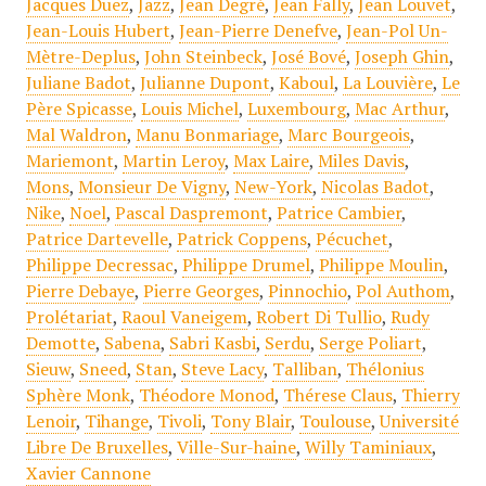
Jacques Duez
,
Jazz
,
Jean Degré
,
Jean Fally
,
Jean Louvet
,
Jean-Louis Hubert
,
Jean-Pierre Denefve
,
Jean-Pol Un-
Mètre-Deplus
,
John Steinbeck
,
José Bové
,
Joseph Ghin
,
Juliane Badot
,
Julianne Dupont
,
Kaboul
,
La Louvière
,
Le
Père Spicasse
,
Louis Michel
,
Luxembourg
,
Mac Arthur
,
Mal Waldron
,
Manu Bonmariage
,
Marc Bourgeois
,
Mariemont
,
Martin Leroy
,
Max Laire
,
Miles Davis
,
Mons
,
Monsieur De Vigny
,
New-York
,
Nicolas Badot
,
Nike
,
Noel
,
Pascal Daspremont
,
Patrice Cambier
,
Patrice Dartevelle
,
Patrick Coppens
,
Pécuchet
,
Philippe Decressac
,
Philippe Drumel
,
Philippe Moulin
,
Pierre Debaye
,
Pierre Georges
,
Pinnochio
,
Pol Authom
,
Prolétariat
,
Raoul Vaneigem
,
Robert Di Tullio
,
Rudy
Demotte
,
Sabena
,
Sabri Kasbi
,
Serdu
,
Serge Poliart
,
Sieuw
,
Sneed
,
Stan
,
Steve Lacy
,
Talliban
,
Thélonius
Sphère Monk
,
Théodore Monod
,
Thérese Claus
,
Thierry
Lenoir
,
Tihange
,
Tivoli
,
Tony Blair
,
Toulouse
,
Université
Libre De Bruxelles
,
Ville-Sur-haine
,
Willy Taminiaux
,
Xavier Cannone