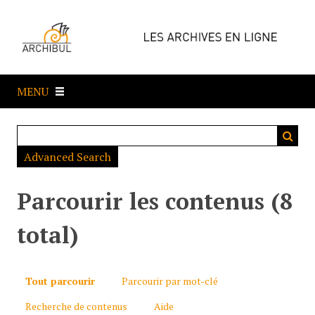
P
a
s
s
e
MENU
r
a
u
c
Advanced Search
o
n
t
Parcourir les contenus (8
e
n
total)
u
p
r
Tout parcourir
Parcourir par mot-clé
i
Recherche de contenus
Aide
n