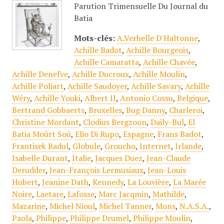
Parution Trimensuelle Du Journal du
Batia
Mots-clés:
A.Verhelle D'Haltonne
,
Achille Badot
,
Achille Bourgeois
,
Achille Camaratta
,
Achille Chavée
,
Achille Denefve
,
Achille Ducroux
,
Achille Moulin
,
Achille Poliart
,
Achille Saudoyer
,
Achille Savary
,
Achille
Wéry
,
Achille Youki
,
Albert II
,
Antonio Cossu
,
Belgique
,
Bertrand Gobbaerts
,
Bruxelles
,
Bug Danny
,
Charleroi
,
Christine Mordant
,
Clodius Bergzoon
,
Daily-Bul
,
El
Batia Moûrt Soû
,
Elio Di Rupo
,
Espagne
,
Frans Badot
,
Frantisek Badul
,
Globule
,
Groucho
,
Internet
,
Irlande
,
Isabelle Durant
,
Italie
,
Jacques Duez
,
Jean-Claude
Derudder
,
Jean-François Lermusiaux
,
Jean-Louis
Hubert
,
Jeanine Dath
,
Kennedy
,
La Louvière
,
La Marée
Noire
,
Laetare
,
Lafosse
,
Marc Jacqmin
,
Mathilde
,
Mazarine
,
Michel Nioul
,
Michel Tanner
,
Mons
,
N.A.S.A.
,
Paola
,
Philippe
,
Philippe Drumel
,
Philippe Moulin
,