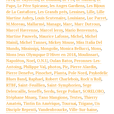
Pape
,
Le Père Spicasse
,
les Anges Gardiens
,
Les Bijoux
de La Castafiore
,
Les Grands prés
,
Lessines
,
Lille
,
Lille
Martine Aubry
,
Louis Scutenaire
,
Louisiane
,
Luc Parret
,
M.Moreau
,
Mallarmé
,
Manage
,
Marc
,
Marc Dutroux
,
Marcel Havrenne
,
Marcel leroy
,
Mario Benvenuto
,
Martine Pauwels
,
Maurice Lafosse
,
Michel
,
Michel
Mainil
,
Michel Tanner
,
Mickey Mouse
,
Miss Italia Del
Mundo
,
Mississipi
,
Mongolie
,
Monica Bellucci
,
Mons
,
Mons Jeux Olympque D'Hiver en 2018
,
Moulinsart
,
Napoléon
,
Noel
,
O.N.U
,
Oulan Bator
,
Peronnes-Les-
Antoing
,
Philippe Val
,
photos
,
Pic
,
Pierre Alardin
,
Pierre Denefve
,
Pinochet
,
Planta
,
Pole Nord
,
Psykedelic
Blues Band
,
Raphael
,
Robert Charlebois
,
Rock'n'Roll
,
RTBF
,
Saint-Feuillien
,
Saint-Symphorien
,
Sege
Delescaille
,
Seneffe
,
Serdu
,
Serge Poliart
,
SORELOBO
,
Stéphane Mnasy
,
Tano Mangione
,
Textes
,
Thierry
Amateis
,
Tintin En Amérique
,
Tournai
,
Tzigane
,
Un
Disciple Repenti
,
Vandenbroucke
,
Ville-Sur-haine
,