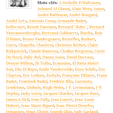
Mots-clés:
A.Verhelle D'Haltonne
,
Achmed Al Glaoui
,
Alain Wery
,
Amon
,
André Balthazar
,
André Bougard
,
André Leto
,
Antonio Cossu
,
Armande Badot
,
bellecourt
,
Benoit Fauviaux
,
Bernard " Bobo "
,
Bernard
Vancauwenberghe
,
Bertrand Gobbaerts
,
Binche
,
Bois
D'Haine
,
Bruno Vandergraave
,
Bruxelles
,
Burkart
,
Carto
,
Chapelle
,
Charleroi
,
Christine Béchet
,
Claire
Kirkpatrick
,
Claude Bauwens
,
Clodius Bergzoon
,
Corée
Du Nord
,
Daily-Bul
,
Danny Josse
,
David Ducroux
,
Denyse Willem
,
Di Tullio
,
Ecaussine
,
El Batia Moûrt
Soû
,
Elio Di Rupo
,
Emile Vandervelde
,
Enzo Schifo
,
Eric
Clapton
,
Eric Ledune
,
Eschyle
,
Françoise DElmez
,
Frans
Badot
,
Frantisek Badul
,
Frédéric Blin
,
Garouste
,
Gembloux
,
Globule
,
Hugh Weiss
,
J-F. Lermusiaux
,
J-P.
Deplus
,
Jacky Leroy
,
Jacques Charlier
,
Jacques Duez
,
James.A Sicli
,
Jean Fally
,
Jean Louvet
,
Jean-Louis
Hubert
,
Jean-Marie Bigard
,
Jean-Pierre Denefve
,
Jemappes
,
Jésus-Christ
,
Joseph Ghin
,
Judy Garland
,