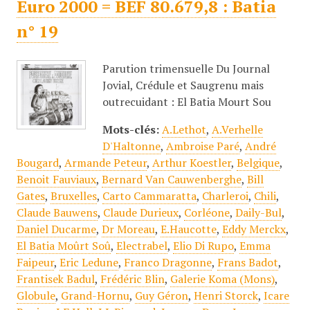
Euro 2000 = BEF 80.679,8 : Batia
n° 19
Parution trimensuelle Du Journal
Jovial, Crédule et Saugrenu mais
outrecuidant : El Batia Mourt Sou
Mots-clés:
A.Lethot
,
A.Verhelle
D'Haltonne
,
Ambroise Paré
,
André
Bougard
,
Armande Peteur
,
Arthur Koestler
,
Belgique
,
Benoit Fauviaux
,
Bernard Van Cauwenberghe
,
Bill
Gates
,
Bruxelles
,
Carto Cammaratta
,
Charleroi
,
Chili
,
Claude Bauwens
,
Claude Durieux
,
Corléone
,
Daily-Bul
,
Daniel Ducarme
,
Dr Moreau
,
E.Haucotte
,
Eddy Merckx
,
El Batia Moûrt Soû
,
Electrabel
,
Elio Di Rupo
,
Emma
Faipeur
,
Eric Ledune
,
Franco Dragonne
,
Frans Badot
,
Frantisek Badul
,
Frédéric Blin
,
Galerie Koma (Mons)
,
Globule
,
Grand-Hornu
,
Guy Géron
,
Henri Storck
,
Icare