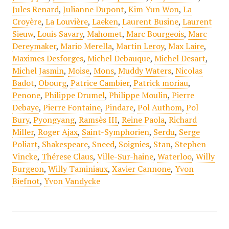
Jules Renard
,
Julianne Dupont
,
Kim Yun Won
,
La
Croyère
,
La Louvière
,
Laeken
,
Laurent Busine
,
Laurent
Sieuw
,
Louis Savary
,
Mahomet
,
Marc Bourgeois
,
Marc
Dereymaker
,
Mario Merella
,
Martin Leroy
,
Max Laire
,
Maximes Desforges
,
Michel Debauque
,
Michel Desart
,
Michel Jasmin
,
Moise
,
Mons
,
Muddy Waters
,
Nicolas
Badot
,
Obourg
,
Patrice Cambier
,
Patrick moriau
,
Penone
,
Philippe Drumel
,
Philippe Moulin
,
Pierre
Debaye
,
Pierre Fontaine
,
Pindare
,
Pol Authom
,
Pol
Bury
,
Pyongyang
,
Ramsès III
,
Reine Paola
,
Richard
Miller
,
Roger Ajax
,
Saint-Symphorien
,
Serdu
,
Serge
Poliart
,
Shakespeare
,
Sneed
,
Soignies
,
Stan
,
Stephen
Vincke
,
Thérese Claus
,
Ville-Sur-haine
,
Waterloo
,
Willy
Burgeon
,
Willy Taminiaux
,
Xavier Cannone
,
Yvon
Biefnot
,
Yvon Vandycke