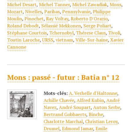
Michel Desart
,
Michel Tanner
,
Michel Zawadiak
,
Mons
,
Mozart
,
Nivelles
,
Paribas
,
Pennsylvanie
,
Philippe
Moulin
,
Pinochet
,
Ray Voltay
,
Roberto D'Orazio
,
Roland Debodt
,
Sélassié Mekkonen
,
Serge Poliart
,
Stéphane Courtois
,
Tchernobyl
,
Thérese Claus
,
Tivoli
,
Toutin Laroche
,
URSS
,
vietnam
,
Ville-Sur-haine
,
Xavier
Cannone
Mons : passé - futur : Batia n° 12
Mots-clés:
A. Verhelle d'Haltonne
,
Achille Chavée
,
Alfred Kubin
,
André
Navez
,
André Soupart
,
Anton Serbe
,
Bertrand Gobbaerts
,
Binche
,
Charlotte Marchal
,
Christian Leroy
,
Drumel
,
Edmond Jamar
,
Emile