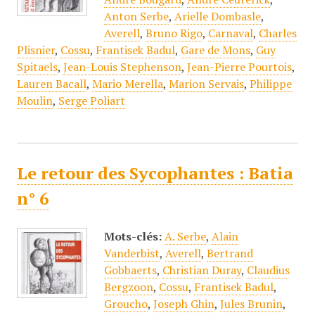
Anton Serbe
,
Arielle Dombasle
,
Averell
,
Bruno Rigo
,
Carnaval
,
Charles
Plisnier
,
Cossu
,
Frantisek Badul
,
Gare de Mons
,
Guy
Spitaels
,
Jean-Louis Stephenson
,
Jean-Pierre Pourtois
,
Lauren Bacall
,
Mario Merella
,
Marion Servais
,
Philippe
Moulin
,
Serge Poliart
Le retour des Sycophantes : Batia
n° 6
Mots-clés:
A. Serbe
,
Alain
Vanderbist
,
Averell
,
Bertrand
Gobbaerts
,
Christian Duray
,
Claudius
Bergzoon
,
Cossu
,
Frantisek Badul
,
Groucho
,
Joseph Ghin
,
Jules Brunin
,