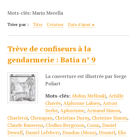
c
Mots-clés: Mario Merella
i
p
Trier par :
Titre
Créateur
Date d'ajout
a
l
Trève de confiseurs à la
gendarmerie : Batia n° 9
La couverture est illustrée par Serge
Poliart
Mots-clés:
Abdou Mellouki
,
Achille
Chavée
,
Alphonse Labien
,
Anton
Serbe
,
Aphorisme
,
Armand Simon
,
Charleroi
,
Chenapan
,
Christian Duray
,
Christine Simon
,
Claude Bauwens
,
Clodius Bergzoon
,
Cossu
,
Daniel
Dewulf
,
Daniel Lefebvre
,
Doudou (Mons)
,
Drumel
,
Elio