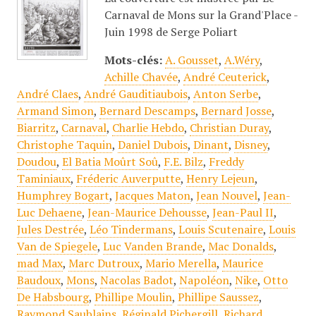
Carnaval de Mons sur la Grand'Place -
Juin 1998 de Serge Poliart
Mots-clés:
A. Gousset
,
A.Wéry
,
Achille Chavée
,
André Ceuterick
,
André Claes
,
André Gauditiaubois
,
Anton Serbe
,
Armand Simon
,
Bernard Descamps
,
Bernard Josse
,
Biarritz
,
Carnaval
,
Charlie Hebdo
,
Christian Duray
,
Christophe Taquin
,
Daniel Dubois
,
Dinant
,
Disney
,
Doudou
,
El Batia Moûrt Soû
,
F.E. Bilz
,
Freddy
Taminiaux
,
Fréderic Auverputte
,
Henry Lejeun
,
Humphrey Bogart
,
Jacques Maton
,
Jean Nouvel
,
Jean-
Luc Dehaene
,
Jean-Maurice Dehousse
,
Jean-Paul II
,
Jules Destrée
,
Léo Tindermans
,
Louis Scutenaire
,
Louis
Van de Spiegele
,
Luc Vanden Brande
,
Mac Donalds
,
mad Max
,
Marc Dutroux
,
Mario Merella
,
Maurice
Baudoux
,
Mons
,
Nacolas Badot
,
Napoléon
,
Nike
,
Otto
De Habsbourg
,
Phillipe Moulin
,
Phillipe Saussez
,
Raymond Saublains
,
Réginald Pichergill
,
Richard