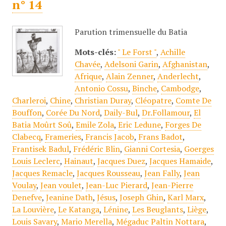
n° 14
Parution trimensuelle du Batia
Mots-clés:
" Le Forst "
,
Achille
Chavée
,
Adelsoni Garin
,
Afghanistan
,
Afrique
,
Alain Zenner
,
Anderlecht
,
Antonio Cossu
,
Binche
,
Cambodge
,
Charleroi
,
Chine
,
Christian Duray
,
Cléopatre
,
Comte De
Bouffon
,
Corée Du Nord
,
Daily-Bul
,
Dr.Follamour
,
El
Batia Moûrt Soû
,
Emile Zola
,
Eric Ledune
,
Forges De
Clabecq
,
Frameries
,
Francis Jacob
,
Frans Badot
,
Frantisek Badul
,
Frédéric Blin
,
Gianni Cortesia
,
Goerges
Louis Leclerc
,
Hainaut
,
Jacques Duez
,
Jacques Hamaide
,
Jacques Remacle
,
Jacques Rousseau
,
Jean Fally
,
Jean
Voulay
,
Jean voulet
,
Jean-Luc Pierard
,
Jean-Pierre
Denefve
,
Jeanine Dath
,
Jésus
,
Joseph Ghin
,
Karl Marx
,
La Louvière
,
Le Katanga
,
Lénine
,
Les Beuglants
,
Liège
,
Louis Savary
,
Mario Merella
,
Mégaduc Paltin Nottara
,