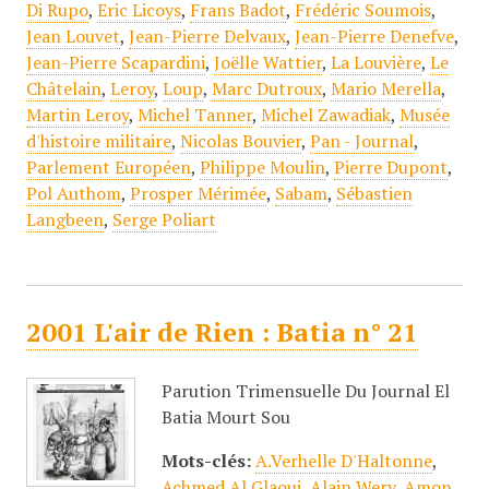
Di Rupo
,
Eric Licoys
,
Frans Badot
,
Frédéric Soumois
,
Jean Louvet
,
Jean-Pierre Delvaux
,
Jean-Pierre Denefve
,
Jean-Pierre Scapardini
,
Joëlle Wattier
,
La Louvière
,
Le
Châtelain
,
Leroy
,
Loup
,
Marc Dutroux
,
Mario Merella
,
Martin Leroy
,
Michel Tanner
,
Michel Zawadiak
,
Musée
d'histoire militaire
,
Nicolas Bouvier
,
Pan - Journal
,
Parlement Européen
,
Philippe Moulin
,
Pierre Dupont
,
Pol Authom
,
Prosper Mérimée
,
Sabam
,
Sébastien
Langbeen
,
Serge Poliart
2001 L'air de Rien : Batia n° 21
Parution Trimensuelle Du Journal El
Batia Mourt Sou
Mots-clés:
A.Verhelle D'Haltonne
,
Achmed Al Glaoui
,
Alain Wery
,
Amon
,