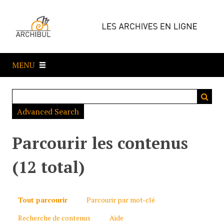
P
a
s
s
e
MENU
r
a
u
c
Advanced Search
o
n
t
Parcourir les contenus
e
n
(12 total)
u
p
r
Tout parcourir
Parcourir par mot-clé
i
Recherche de contenus
Aide
n