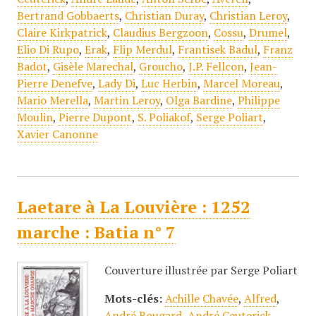
Bertrand Gobbaerts
,
Christian Duray
,
Christian Leroy
,
Claire Kirkpatrick
,
Claudius Bergzoon
,
Cossu
,
Drumel
,
Elio Di Rupo
,
Erak
,
Flip Merdul
,
Frantisek Badul
,
Franz
Badot
,
Gisèle Marechal
,
Groucho
,
J.P. Fellcon
,
Jean-
Pierre Denefve
,
Lady Di
,
Luc Herbin
,
Marcel Moreau
,
Mario Merella
,
Martin Leroy
,
Olga Bardine
,
Philippe
Moulin
,
Pierre Dupont
,
S. Poliakof
,
Serge Poliart
,
Xavier Canonne
Laetare à La Louvière : 1252
marche : Batia n° 7
Couverture illustrée par Serge Poliart
Mots-clés:
Achille Chavée
,
Alfred
,
André Bougard
,
André Ceuterick
,