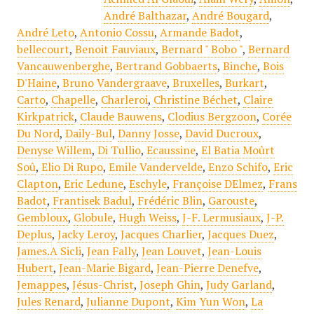
André Balthazar
,
André Bougard
,
André Leto
,
Antonio Cossu
,
Armande Badot
,
bellecourt
,
Benoit Fauviaux
,
Bernard " Bobo "
,
Bernard
Vancauwenberghe
,
Bertrand Gobbaerts
,
Binche
,
Bois
D'Haine
,
Bruno Vandergraave
,
Bruxelles
,
Burkart
,
Carto
,
Chapelle
,
Charleroi
,
Christine Béchet
,
Claire
Kirkpatrick
,
Claude Bauwens
,
Clodius Bergzoon
,
Corée
Du Nord
,
Daily-Bul
,
Danny Josse
,
David Ducroux
,
Denyse Willem
,
Di Tullio
,
Ecaussine
,
El Batia Moûrt
Soû
,
Elio Di Rupo
,
Emile Vandervelde
,
Enzo Schifo
,
Eric
Clapton
,
Eric Ledune
,
Eschyle
,
Françoise DElmez
,
Frans
Badot
,
Frantisek Badul
,
Frédéric Blin
,
Garouste
,
Gembloux
,
Globule
,
Hugh Weiss
,
J-F. Lermusiaux
,
J-P.
Deplus
,
Jacky Leroy
,
Jacques Charlier
,
Jacques Duez
,
James.A Sicli
,
Jean Fally
,
Jean Louvet
,
Jean-Louis
Hubert
,
Jean-Marie Bigard
,
Jean-Pierre Denefve
,
Jemappes
,
Jésus-Christ
,
Joseph Ghin
,
Judy Garland
,
Jules Renard
,
Julianne Dupont
,
Kim Yun Won
,
La