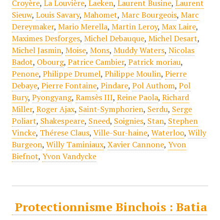
Croyère
,
La Louvière
,
Laeken
,
Laurent Busine
,
Laurent
Sieuw
,
Louis Savary
,
Mahomet
,
Marc Bourgeois
,
Marc
Dereymaker
,
Mario Merella
,
Martin Leroy
,
Max Laire
,
Maximes Desforges
,
Michel Debauque
,
Michel Desart
,
Michel Jasmin
,
Moise
,
Mons
,
Muddy Waters
,
Nicolas
Badot
,
Obourg
,
Patrice Cambier
,
Patrick moriau
,
Penone
,
Philippe Drumel
,
Philippe Moulin
,
Pierre
Debaye
,
Pierre Fontaine
,
Pindare
,
Pol Authom
,
Pol
Bury
,
Pyongyang
,
Ramsès III
,
Reine Paola
,
Richard
Miller
,
Roger Ajax
,
Saint-Symphorien
,
Serdu
,
Serge
Poliart
,
Shakespeare
,
Sneed
,
Soignies
,
Stan
,
Stephen
Vincke
,
Thérese Claus
,
Ville-Sur-haine
,
Waterloo
,
Willy
Burgeon
,
Willy Taminiaux
,
Xavier Cannone
,
Yvon
Biefnot
,
Yvon Vandycke
Protectionnisme Binchois : Batia