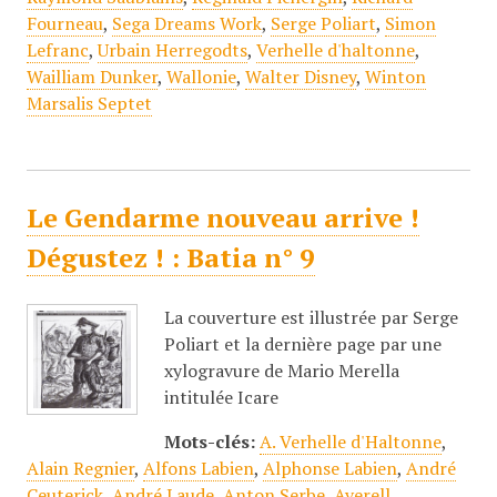
Fourneau
,
Sega Dreams Work
,
Serge Poliart
,
Simon
Lefranc
,
Urbain Herregodts
,
Verhelle d'haltonne
,
Wailliam Dunker
,
Wallonie
,
Walter Disney
,
Winton
Marsalis Septet
Le Gendarme nouveau arrive !
Dégustez ! : Batia n° 9
La couverture est illustrée par Serge
Poliart et la dernière page par une
xylogravure de Mario Merella
intitulée Icare
Mots-clés:
A. Verhelle d'Haltonne
,
Alain Regnier
,
Alfons Labien
,
Alphonse Labien
,
André
Ceuterick
,
André Laude
,
Anton Serbe
,
Averell
,