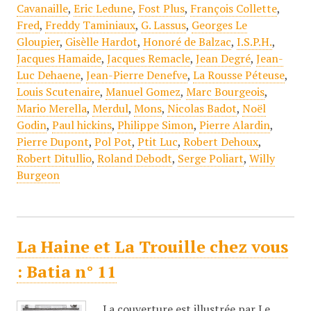
Cavanaille
,
Eric Ledune
,
Fost Plus
,
François Collette
,
Fred
,
Freddy Taminiaux
,
G. Lassus
,
Georges Le
Gloupier
,
Gisèlle Hardot
,
Honoré de Balzac
,
I.S.P.H.
,
Jacques Hamaide
,
Jacques Remacle
,
Jean Degré
,
Jean-
Luc Dehaene
,
Jean-Pierre Denefve
,
La Rousse Péteuse
,
Louis Scutenaire
,
Manuel Gomez
,
Marc Bourgeois
,
Mario Merella
,
Merdul
,
Mons
,
Nicolas Badot
,
Noël
Godin
,
Paul hickins
,
Philippe Simon
,
Pierre Alardin
,
Pierre Dupont
,
Pol Pot
,
Ptit Luc
,
Robert Dehoux
,
Robert Ditullio
,
Roland Debodt
,
Serge Poliart
,
Willy
Burgeon
La Haine et La Trouille chez vous
: Batia n° 11
La couverture est illustrée par Le