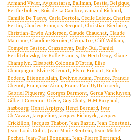
Armand Vivier
,
Ayguestarse
,
Ballman
,
Bastia
,
Belgique
,
Berthe bolsee
,
Bois de La Cambre
,
camand Richard
,
Camille De Taeye
,
Carla Bertola
,
Cécile Leleux
,
Charles
Bertin
,
Charles-François Becquet
,
Christian Bierlaire
,
Christian-Erwin Andersen
,
Claude Chauchat
,
Claude
Maurane
,
Claudine Bernier
,
Cléopatre
,
Cliff William
,
Compère Gaston
,
Crassnovar
,
Daily-Bul
,
Daniel
Berditchevsky
,
De Bolle Francis
,
De Hertd Guy
,
Eliane
Champlyn
,
Elisabeth Colonna D'Istria
,
Elise
Champagne
,
Elvire Bricourt
,
Elvire Bricout
,
Emile
Bodeux
,
Etienne Alain
,
Evelyne Adam
,
France
,
Francis
Chenot
,
Françoise Airan
,
Frans-Paul Uyttebroeck
,
Gabriel Piqueray
,
Georges Darmont
,
Gerda Vancluysen
,
Gilbert Covenne
,
Grèce
,
Guy Chaty
,
H.M Burgaud
,
hasbourg
,
Henri Arpigny
,
Henri Bernard
,
Ivar
Ch'Vavavr
,
Jacqueline
,
Jacques Biebuyck
,
Jacques
Crickillon
,
Jacques Thabor
,
Jean Bastin
,
Jean Constant
,
Jean-Louis Colot
,
Jean-Marie Bentein
,
Jean-Michel
Pochet
,
Jean-Paul Bonnami
,
Jean-Pierre Bertrand
,