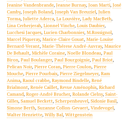
Jeanine Vandenbrande
,
Jeanne Burnay
,
Joan Marti
,
José
Camby
,
Joseph Boland
,
Joseph Van Breuziel
,
Julien
Torma
,
Juliette Aderca
,
La Louvière
,
Lady MacBeth
,
Lina Cerherjerah
,
Lionnel Vinche
,
Louis Daubier
,
Lucchesi Jacques
,
Lucien Charbonnier
,
M.Rossignol
,
Marcel Piqueray
,
Marice-Claire Gouat
,
Marie-Louise
Bernard-Verant
,
Marie-Thérese André-Auvray
,
Maurice
De Behault
,
Michèle Coraine
,
Noelle Blondeau
,
Paul
Biron
,
Paul Boulanger
,
Paul Bourgoignie
,
Paul Briot
,
Pelican Noir
,
Pierre Coran
,
Pierre Coulon
,
Pierre
Mouche
,
Pierre Pourbaix
,
Pierre Ziegelmeyer
,
Ram
Anima
,
Raoul crabbe
,
Raymond Bindelle
,
René
Brialmont
,
Renée Caillet
,
Revue Aménophis
,
Richard
Camand
,
Roger-André Brucher
,
Rolande Cielny
,
Saint-
Gilles
,
Samuel Beckett
,
Scherpenheuvel
,
Sidonie Basil
,
Simone Berth
,
Suzanne Collon-Gevaert
,
Vindevogel
,
Walter Henriette
,
Willy Bal
,
Wittgenstein