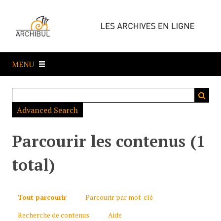
P
a
s
s
e
MENU
r
a
u
c
Advanced Search
o
n
t
Parcourir les contenus (1
e
n
total)
u
p
r
Tout parcourir
Parcourir par mot-clé
i
Recherche de contenus
Aide
n