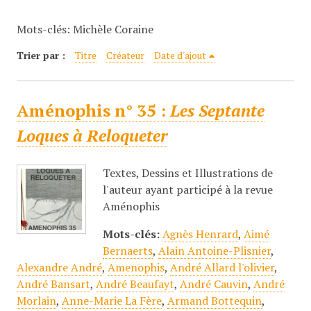
c
Mots-clés: Michèle Coraine
i
p
Trier par :
Titre
Créateur
Date d'ajout
a
l
Aménophis n° 35 :
Les Septante
Loques à Reloqueter
Textes, Dessins et Illustrations de
l'auteur ayant participé à la revue
Aménophis
Mots-clés:
Agnès Henrard
,
Aimé
Bernaerts
,
Alain Antoine-Plisnier
,
Alexandre André
,
Amenophis
,
André Allard l'olivier
,
André Bansart
,
André Beaufayt
,
André Cauvin
,
André
Morlain
,
Anne-Marie La Fère
,
Armand Bottequin
,