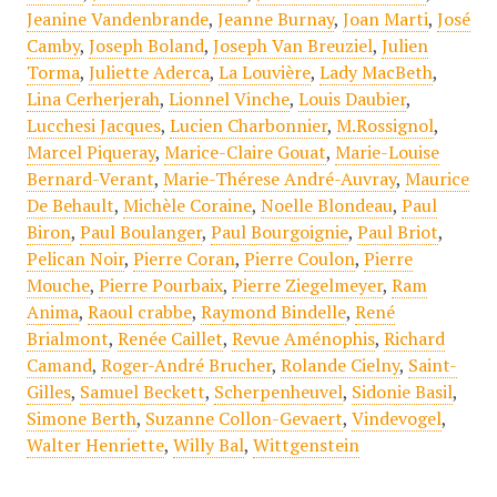
Jeanine Vandenbrande
,
Jeanne Burnay
,
Joan Marti
,
José
Camby
,
Joseph Boland
,
Joseph Van Breuziel
,
Julien
Torma
,
Juliette Aderca
,
La Louvière
,
Lady MacBeth
,
Lina Cerherjerah
,
Lionnel Vinche
,
Louis Daubier
,
Lucchesi Jacques
,
Lucien Charbonnier
,
M.Rossignol
,
Marcel Piqueray
,
Marice-Claire Gouat
,
Marie-Louise
Bernard-Verant
,
Marie-Thérese André-Auvray
,
Maurice
De Behault
,
Michèle Coraine
,
Noelle Blondeau
,
Paul
Biron
,
Paul Boulanger
,
Paul Bourgoignie
,
Paul Briot
,
Pelican Noir
,
Pierre Coran
,
Pierre Coulon
,
Pierre
Mouche
,
Pierre Pourbaix
,
Pierre Ziegelmeyer
,
Ram
Anima
,
Raoul crabbe
,
Raymond Bindelle
,
René
Brialmont
,
Renée Caillet
,
Revue Aménophis
,
Richard
Camand
,
Roger-André Brucher
,
Rolande Cielny
,
Saint-
Gilles
,
Samuel Beckett
,
Scherpenheuvel
,
Sidonie Basil
,
Simone Berth
,
Suzanne Collon-Gevaert
,
Vindevogel
,
Walter Henriette
,
Willy Bal
,
Wittgenstein