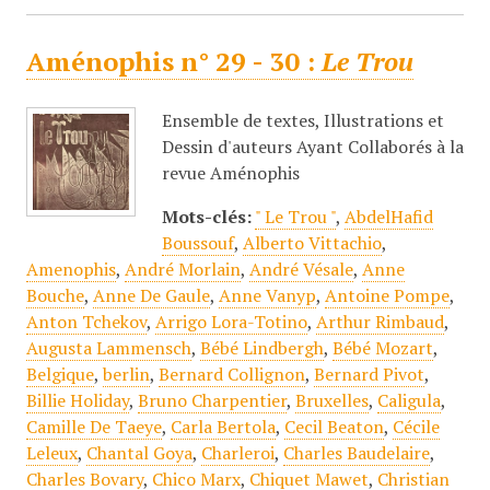
Aménophis n° 29 - 30 :
Le Trou
Ensemble de textes, Illustrations et
Dessin d'auteurs Ayant Collaborés à la
revue Aménophis
Mots-clés:
" Le Trou "
,
AbdelHafid
Boussouf
,
Alberto Vittachio
,
Amenophis
,
André Morlain
,
André Vésale
,
Anne
Bouche
,
Anne De Gaule
,
Anne Vanyp
,
Antoine Pompe
,
Anton Tchekov
,
Arrigo Lora-Totino
,
Arthur Rimbaud
,
Augusta Lammensch
,
Bébé Lindbergh
,
Bébé Mozart
,
Belgique
,
berlin
,
Bernard Collignon
,
Bernard Pivot
,
Billie Holiday
,
Bruno Charpentier
,
Bruxelles
,
Caligula
,
Camille De Taeye
,
Carla Bertola
,
Cecil Beaton
,
Cécile
Leleux
,
Chantal Goya
,
Charleroi
,
Charles Baudelaire
,
Charles Bovary
,
Chico Marx
,
Chiquet Mawet
,
Christian