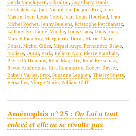
Gerda Vancluysen
,
Gibraltar
,
Guy Chaty
,
Hania
Gordjakovska
,
Jack Nicholson
,
Jacques Brel
,
Jean
Mastin
,
Jean-Louis Colot
,
Jean-Louis Houchad
,
Jean-
Michel Pochet
,
Jenny Buelens
,
Kristophe Petchanatz
,
La Louvière
,
Lionel Vinche
,
Louis Claus
,
Louis Joos
,
Marcel Piqueray
,
Marguerite Duras
,
Marie-Claire
Gouat
,
Michel Gilles
,
Miguel Angel Fernandez-Bravo
,
Molière
,
Oural
,
Paris
,
Pelican Noir
,
Pierre Pourbaix
,
Pierre Puttemans
,
René Magritte
,
René Rezsohazy
,
Revue Aménophis
,
Rita Remington
,
Robert Kayser
,
Robert Varlez
,
Styx
,
Suzanne Lenglen
,
Thierry Smets
,
Versailles
,
Vierge Marie
,
William Cliff
Aménophis n° 25 :
On Lui a tout
enlevé et elle ne se révolte pas