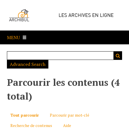
P
a
s
s
e
MENU
r
a
u
c
Advanced Search
o
n
t
Parcourir les contenus (4
e
n
total)
u
p
r
Tout parcourir
Parcourir par mot-clé
i
Recherche de contenus
Aide
n