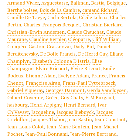
Armand Vivier
,
Ayguestarse
,
Ballman
,
Bastia
,
Belgique
,
Berthe bolsee
,
Bois de La Cambre
,
camand Richard
,
Camille De Taeye
,
Carla Bertola
,
Cécile Leleux
,
Charles
Bertin
,
Charles-François Becquet
,
Christian Bierlaire
,
Christian-Erwin Andersen
,
Claude Chauchat
,
Claude
Maurane
,
Claudine Bernier
,
Cléopatre
,
Cliff William
,
Compère Gaston
,
Crassnovar
,
Daily-Bul
,
Daniel
Berditchevsky
,
De Bolle Francis
,
De Hertd Guy
,
Eliane
Champlyn
,
Elisabeth Colonna D'Istria
,
Elise
Champagne
,
Elvire Bricourt
,
Elvire Bricout
,
Emile
Bodeux
,
Etienne Alain
,
Evelyne Adam
,
France
,
Francis
Chenot
,
Françoise Airan
,
Frans-Paul Uyttebroeck
,
Gabriel Piqueray
,
Georges Darmont
,
Gerda Vancluysen
,
Gilbert Covenne
,
Grèce
,
Guy Chaty
,
H.M Burgaud
,
hasbourg
,
Henri Arpigny
,
Henri Bernard
,
Ivar
Ch'Vavavr
,
Jacqueline
,
Jacques Biebuyck
,
Jacques
Crickillon
,
Jacques Thabor
,
Jean Bastin
,
Jean Constant
,
Jean-Louis Colot
,
Jean-Marie Bentein
,
Jean-Michel
Pochet
,
Jean-Paul Bonnami
,
Jean-Pierre Bertrand
,