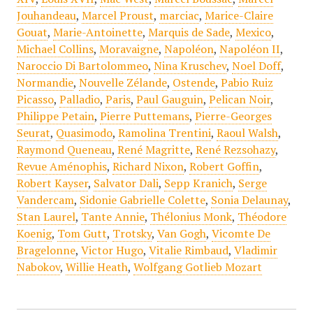
Jouhandeau
,
Marcel Proust
,
marciac
,
Marice-Claire
Gouat
,
Marie-Antoinette
,
Marquis de Sade
,
Mexico
,
Michael Collins
,
Moravaigne
,
Napoléon
,
Napoléon II
,
Naroccio Di Bartolommeo
,
Nina Kruschev
,
Noel Doff
,
Normandie
,
Nouvelle Zélande
,
Ostende
,
Pabio Ruiz
Picasso
,
Palladio
,
Paris
,
Paul Gauguin
,
Pelican Noir
,
Philippe Petain
,
Pierre Puttemans
,
Pierre-Georges
Seurat
,
Quasimodo
,
Ramolina Trentini
,
Raoul Walsh
,
Raymond Queneau
,
René Magritte
,
René Rezsohazy
,
Revue Aménophis
,
Richard Nixon
,
Robert Goffin
,
Robert Kayser
,
Salvator Dali
,
Sepp Kranich
,
Serge
Vandercam
,
Sidonie Gabrielle Colette
,
Sonia Delaunay
,
Stan Laurel
,
Tante Annie
,
Thélonius Monk
,
Théodore
Koenig
,
Tom Gutt
,
Trotsky
,
Van Gogh
,
Vicomte De
Bragelonne
,
Victor Hugo
,
Vitalie Rimbaud
,
Vladimir
Nabokov
,
Willie Heath
,
Wolfgang Gotlieb Mozart