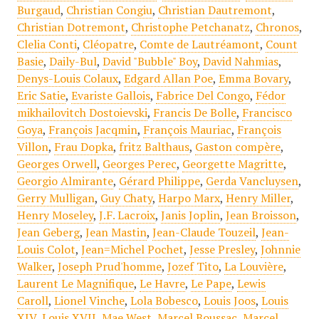
Burgaud
,
Christian Congiu
,
Christian Dautremont
,
Christian Dotremont
,
Christophe Petchanatz
,
Chronos
,
Clelia Conti
,
Cléopatre
,
Comte de Lautréamont
,
Count
Basie
,
Daily-Bul
,
David "Bubble" Boy
,
David Nahmias
,
Denys-Louis Colaux
,
Edgard Allan Poe
,
Emma Bovary
,
Eric Satie
,
Evariste Gallois
,
Fabrice Del Congo
,
Fédor
mikhailovitch Dostoievski
,
Francis De Bolle
,
Francisco
Goya
,
François Jacqmin
,
François Mauriac
,
François
Villon
,
Frau Dopka
,
fritz Balthaus
,
Gaston compère
,
Georges Orwell
,
Georges Perec
,
Georgette Magritte
,
Georgio Almirante
,
Gérard Philippe
,
Gerda Vancluysen
,
Gerry Mulligan
,
Guy Chaty
,
Harpo Marx
,
Henry Miller
,
Henry Moseley
,
J.F. Lacroix
,
Janis Joplin
,
Jean Broisson
,
Jean Geberg
,
Jean Mastin
,
Jean-Claude Touzeil
,
Jean-
Louis Colot
,
Jean=Michel Pochet
,
Jesse Presley
,
Johnnie
Walker
,
Joseph Prud'homme
,
Jozef Tito
,
La Louvière
,
Laurent Le Magnifique
,
Le Havre
,
Le Pape
,
Lewis
Caroll
,
Lionel Vinche
,
Lola Bobesco
,
Louis Joos
,
Louis
XIV
,
Louis XVII
,
Mae West
,
Marcel Boussac
,
Marcel