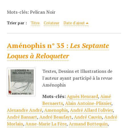
c
Mots-clés: Pelican Noir
i
p
Trier par :
Titre
Créateur
Date d'ajout
a
l
Aménophis n° 35 :
Les Septante
Loques à Reloqueter
Textes, Dessins et Illustrations de
l'auteur ayant participé à la revue
Aménophis
Mots-clés:
Agnès Henrard
,
Aimé
Bernaerts
,
Alain Antoine-Plisnier
,
Alexandre André
,
Amenophis
,
André Allard l'olivier
,
André Bansart
,
André Beaufayt
,
André Cauvin
,
André
Morlain
,
Anne-Marie La Fère
,
Armand Bottequin
,