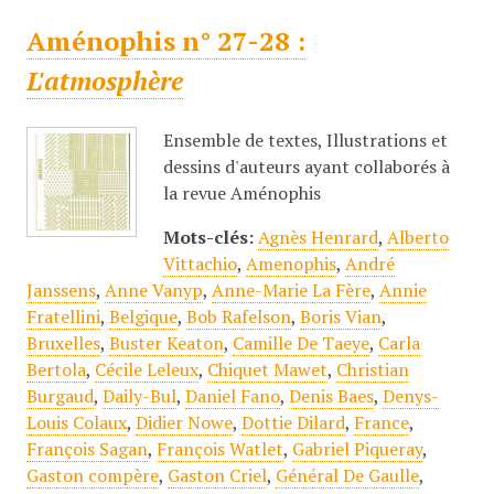
Aménophis n° 27-28 :
L'atmosphère
Ensemble de textes, Illustrations et
dessins d'auteurs ayant collaborés à
la revue Aménophis
Mots-clés:
Agnès Henrard
,
Alberto
Vittachio
,
Amenophis
,
André
Janssens
,
Anne Vanyp
,
Anne-Marie La Fère
,
Annie
Fratellini
,
Belgique
,
Bob Rafelson
,
Boris Vian
,
Bruxelles
,
Buster Keaton
,
Camille De Taeye
,
Carla
Bertola
,
Cécile Leleux
,
Chiquet Mawet
,
Christian
Burgaud
,
Daily-Bul
,
Daniel Fano
,
Denis Baes
,
Denys-
Louis Colaux
,
Didier Nowe
,
Dottie Dilard
,
France
,
François Sagan
,
François Watlet
,
Gabriel Piqueray
,
Gaston compère
,
Gaston Criel
,
Général De Gaulle
,