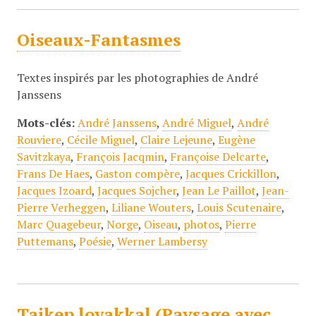
Oiseaux-Fantasmes
Textes inspirés par les photographies de André
Janssens
Mots-clés:
André Janssens
,
André Miguel
,
André
Rouviere
,
Cécile Miguel
,
Claire Lejeune
,
Eugène
Savitzkaya
,
François Jacqmin
,
Françoise Delcarte
,
Frans De Haes
,
Gaston compère
,
Jacques Crickillon
,
Jacques Izoard
,
Jacques Sojcher
,
Jean Le Paillot
,
Jean-
Pierre Verheggen
,
Liliane Wouters
,
Louis Scutenaire
,
Marc Quagebeur
,
Norge
,
Oiseau
,
photos
,
Pierre
Puttemans
,
Poésie
,
Werner Lambersy
Tajkep lovakkal (Paysage avec