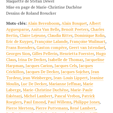
Maquette de Stefan Dewel
Mise en page de Marie-Christine Duchêne
Dessins de Roland Breucker
Mots-clés:
Alain Berenboom
,
Alain Bosquet
,
Albert
Ayguesparse
,
Anita Van Belle
,
Benoît Peeters
,
Charles
Bertin
,
Claire Lejeune
,
Claudia Ritter
,
Dominique Rolin
,
Eric de Kuyper
,
Françoise Lalande
,
Françoise Wuilmart
,
Frans Boenders
,
Gaston compère
,
Geert van Istendael
,
Georges Sion
,
Gilles Pellerin
,
Henrietta Foerster
,
Hugo
Claus
,
Irina De Decker
,
Isabelle de Thomaz
,
Jacqueline
Harpman
,
Jacques Carion
,
Jacques Cels
,
Jacques
Crickillon
,
Jacques De Decker
,
Jacques Sojcher
,
Jean
Tordeur
,
jean Weisberger
,
Jean-Louis Lippert
,
Jeanine
Moulin
,
Luc De Decker
,
Marianne Jeffmar
,
Marie
Laberge
,
Marie-Christine Duchêne
,
Marie-Paule
Eskénazi
,
Michel Lambert
,
Pascal Vrebos
,
Patrick
Roegiers
,
Paul Emond
,
Paul Willems
,
Philippe Jones
,
Pierre Mertens
,
Pierre Puttemans
,
René Lambert
,