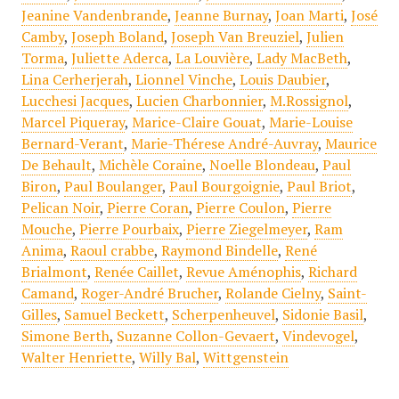
Jeanine Vandenbrande
,
Jeanne Burnay
,
Joan Marti
,
José
Camby
,
Joseph Boland
,
Joseph Van Breuziel
,
Julien
Torma
,
Juliette Aderca
,
La Louvière
,
Lady MacBeth
,
Lina Cerherjerah
,
Lionnel Vinche
,
Louis Daubier
,
Lucchesi Jacques
,
Lucien Charbonnier
,
M.Rossignol
,
Marcel Piqueray
,
Marice-Claire Gouat
,
Marie-Louise
Bernard-Verant
,
Marie-Thérese André-Auvray
,
Maurice
De Behault
,
Michèle Coraine
,
Noelle Blondeau
,
Paul
Biron
,
Paul Boulanger
,
Paul Bourgoignie
,
Paul Briot
,
Pelican Noir
,
Pierre Coran
,
Pierre Coulon
,
Pierre
Mouche
,
Pierre Pourbaix
,
Pierre Ziegelmeyer
,
Ram
Anima
,
Raoul crabbe
,
Raymond Bindelle
,
René
Brialmont
,
Renée Caillet
,
Revue Aménophis
,
Richard
Camand
,
Roger-André Brucher
,
Rolande Cielny
,
Saint-
Gilles
,
Samuel Beckett
,
Scherpenheuvel
,
Sidonie Basil
,
Simone Berth
,
Suzanne Collon-Gevaert
,
Vindevogel
,
Walter Henriette
,
Willy Bal
,
Wittgenstein