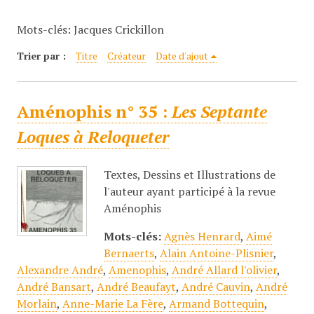
c
Mots-clés: Jacques Crickillon
i
p
Trier par :
Titre
Créateur
Date d'ajout
a
l
Aménophis n° 35 :
Les Septante
Loques à Reloqueter
Textes, Dessins et Illustrations de
l'auteur ayant participé à la revue
Aménophis
Mots-clés:
Agnès Henrard
,
Aimé
Bernaerts
,
Alain Antoine-Plisnier
,
Alexandre André
,
Amenophis
,
André Allard l'olivier
,
André Bansart
,
André Beaufayt
,
André Cauvin
,
André
Morlain
,
Anne-Marie La Fère
,
Armand Bottequin
,