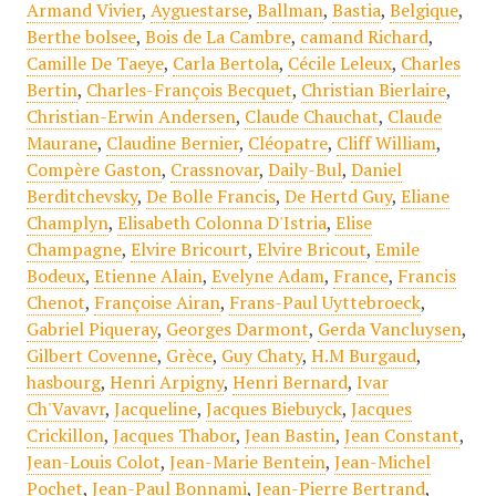
Armand Vivier
,
Ayguestarse
,
Ballman
,
Bastia
,
Belgique
,
Berthe bolsee
,
Bois de La Cambre
,
camand Richard
,
Camille De Taeye
,
Carla Bertola
,
Cécile Leleux
,
Charles
Bertin
,
Charles-François Becquet
,
Christian Bierlaire
,
Christian-Erwin Andersen
,
Claude Chauchat
,
Claude
Maurane
,
Claudine Bernier
,
Cléopatre
,
Cliff William
,
Compère Gaston
,
Crassnovar
,
Daily-Bul
,
Daniel
Berditchevsky
,
De Bolle Francis
,
De Hertd Guy
,
Eliane
Champlyn
,
Elisabeth Colonna D'Istria
,
Elise
Champagne
,
Elvire Bricourt
,
Elvire Bricout
,
Emile
Bodeux
,
Etienne Alain
,
Evelyne Adam
,
France
,
Francis
Chenot
,
Françoise Airan
,
Frans-Paul Uyttebroeck
,
Gabriel Piqueray
,
Georges Darmont
,
Gerda Vancluysen
,
Gilbert Covenne
,
Grèce
,
Guy Chaty
,
H.M Burgaud
,
hasbourg
,
Henri Arpigny
,
Henri Bernard
,
Ivar
Ch'Vavavr
,
Jacqueline
,
Jacques Biebuyck
,
Jacques
Crickillon
,
Jacques Thabor
,
Jean Bastin
,
Jean Constant
,
Jean-Louis Colot
,
Jean-Marie Bentein
,
Jean-Michel
Pochet
,
Jean-Paul Bonnami
,
Jean-Pierre Bertrand
,