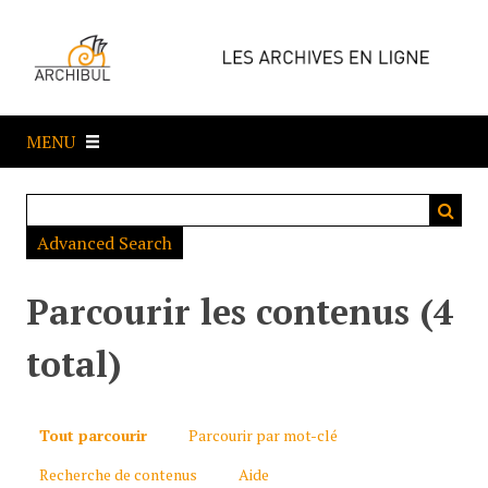
P
a
s
s
e
MENU
r
a
u
c
Advanced Search
o
n
t
Parcourir les contenus (4
e
n
total)
u
p
r
Tout parcourir
Parcourir par mot-clé
i
Recherche de contenus
Aide
n