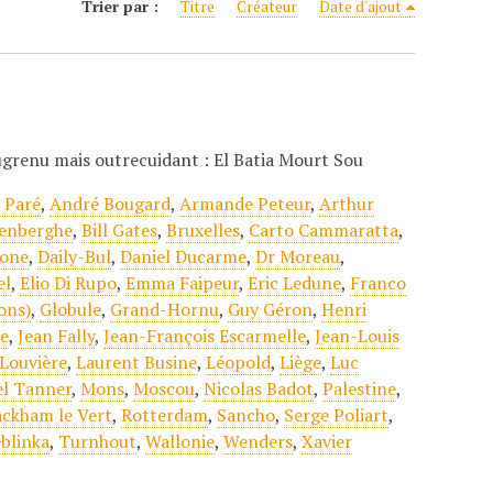
Trier par :
Titre
Créateur
Date d'ajout
ugrenu mais outrecuidant : El Batia Mourt Sou
 Paré
,
André Bougard
,
Armande Peteur
,
Arthur
enberghe
,
Bill Gates
,
Bruxelles
,
Carto Cammaratta
,
éone
,
Daily-Bul
,
Daniel Ducarme
,
Dr Moreau
,
el
,
Elio Di Rupo
,
Emma Faipeur
,
Eric Ledune
,
Franco
ons)
,
Globule
,
Grand-Hornu
,
Guy Géron
,
Henri
le
,
Jean Fally
,
Jean-François Escarmelle
,
Jean-Louis
 Louvière
,
Laurent Busine
,
Léopold
,
Liège
,
Luc
el Tanner
,
Mons
,
Moscou
,
Nicolas Badot
,
Palestine
,
ckham le Vert
,
Rotterdam
,
Sancho
,
Serge Poliart
,
blinka
,
Turnhout
,
Wallonie
,
Wenders
,
Xavier