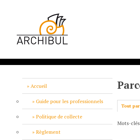
P
a
s
s
e
r
a
u
c
o
n
Parc
t
Accueil
e
n
Guide pour les professionnels
Tout par
u
p
Politique de collecte
Mots-clés
r
i
Règlement
n