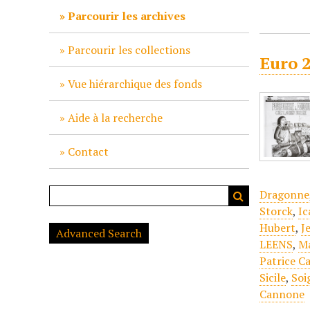
c
Parcourir les archives
i
p
Parcourir les collections
Euro 2
a
l
Vue hiérarchique des fonds
Aide à la recherche
Contact
Dragonne
Storck
,
Ic
Hubert
,
J
Advanced Search
LEENS
,
Ma
Patrice C
Sicile
,
Soi
Cannone