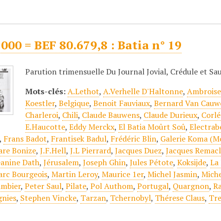
000 = BEF 80.679,8 : Batia n° 19
Parution trimensuelle Du Journal Jovial, Crédule et Sa
Mots-clés:
A.Lethot
,
A.Verhelle D'Haltonne
,
Ambroise
Koestler
,
Belgique
,
Benoit Fauviaux
,
Bernard Van Cauw
Charleroi
,
Chili
,
Claude Bauwens
,
Claude Durieux
,
Corl
E.Haucotte
,
Eddy Merckx
,
El Batia Moûrt Soû
,
Electrab
,
Frans Badot
,
Frantisek Badul
,
Frédéric Blin
,
Galerie Koma (M
are Bonize
,
J.F.Hell
,
J.L Pierrard
,
Jacques Duez
,
Jacques Remac
eanine Dath
,
Jérusalem
,
Joseph Ghin
,
Jules Pétote
,
Koksijde
,
La
rc Bourgeois
,
Martin Leroy
,
Maurice 1er
,
Michel Jasmin
,
Mich
ambier
,
Peter Saul
,
Pilate
,
Pol Authom
,
Portugal
,
Quargnon
,
Ra
gnies
,
Stephen Vincke
,
Tarzan
,
Tchernobyl
,
Thérese Claus
,
Tre