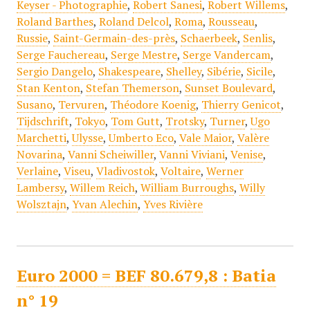
Keyser - Photographie
,
Robert Sanesi
,
Robert Willems
,
Roland Barthes
,
Roland Delcol
,
Roma
,
Rousseau
,
Russie
,
Saint-Germain-des-près
,
Schaerbeek
,
Senlis
,
Serge Fauchereau
,
Serge Mestre
,
Serge Vandercam
,
Sergio Dangelo
,
Shakespeare
,
Shelley
,
Sibérie
,
Sicile
,
Stan Kenton
,
Stefan Themerson
,
Sunset Boulevard
,
Susano
,
Tervuren
,
Théodore Koenig
,
Thierry Genicot
,
Tijdschrift
,
Tokyo
,
Tom Gutt
,
Trotsky
,
Turner
,
Ugo
Marchetti
,
Ulysse
,
Umberto Eco
,
Vale Maior
,
Valère
Novarina
,
Vanni Scheiwiller
,
Vanni Viviani
,
Venise
,
Verlaine
,
Viseu
,
Vladivostok
,
Voltaire
,
Werner
Lambersy
,
Willem Reich
,
William Burroughs
,
Willy
Wolsztajn
,
Yvan Alechin
,
Yves Rivière
Euro 2000 = BEF 80.679,8 : Batia
n° 19