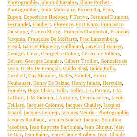
Photographie
,
Edmond Bazaine
,
Eliane Pochet -
Photographie
,
Emile Malespire
,
Enrico Baj
,
Etna
,
Eupen
,
Exposition Hoeboer
,
F.Terfve
,
Fernand Dumont
,
Fernandel
,
Flaubert
,
Florence
,
Fort Knox
,
Francesco
Giuseppe
,
Franco Sborgi
,
François Chapoutot
,
François
Jacqmin
,
Françoise De Moffarts
,
Fred Lanzenberg
,
Freud
,
Gabriel Piqueray
,
Gallimard
,
Gayelord Hauser
,
Georges Linze
,
Georgette Coline
,
Gérard de Villiers
,
Gérard-Georges Lemaire
,
Gilbert Trolliet
,
Gonzales de
Leon
,
Gréty De François
,
Guido Biasi
,
Guido Bullo
,
Gurdjeff
,
Guy Meunier
,
Hadès
,
Hamlet
,
Henri
Neuhauser
,
Henry De Balzac
,
Henry James
,
Hercules
,
Homère
,
Hugo Claus
,
Italia
,
Ixelles
,
J-L. Parant
,
J-M.
Laffont
,
J-M. Sidaner
,
J.Antoine
,
J.Vermaseren
,
Jacob
Teillard
,
Jacques Calonne
,
Jacques Chailley
,
Jacques
Isoard
,
Jacques Lennep
,
Jacques Meuris - Photographie
,
Jacques Roubaud
,
Jacques Sojcher
,
Jacques Soulillou
,
Jakobsen
,
Jean Baptiste Barionian
,
Jean Glineur
,
Jean
Le Gac
,
Jean Raine
,
Jean-Claude Biraben
,
Jean-Claude