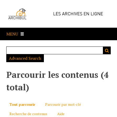
P
a
s
s
e
MENU
r
a
u
c
Advanced Search
o
n
t
Parcourir les contenus (4
e
n
total)
u
p
r
Tout parcourir
Parcourir par mot-clé
i
Recherche de contenus
Aide
n