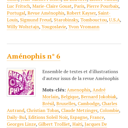
Luc Fritsch
,
Marie-Claire Gouat
,
Paris
,
Pierre Pourbaix
,
Portugal
,
Revue Aménophis
,
Robert Kayser
,
Saint-
Louis
,
Sigmund Freud
,
Starobinsky
,
Tombouctou
,
U.S.A
,
Willy Wolsztajn
,
Yougoslavie
,
Yvon Vromann
Aménophis n° 6
Ensemble de textes et d'illustrations
d'auteur issus de la revue Aménophis
Mots-clés:
Amenophis
,
André
Morlain
,
Belgique
,
Bernard Jokobiak
,
Brésil
,
Bruxelles
,
Cambodge
,
Charles
Autrand
,
Christian Tobas
,
Claude Metzinger
,
Colombie
,
Daily-Bul
,
Editions Soleil Noir
,
Espagne
,
France
,
Georges Linze
,
Gilbert Trolliet
,
Haiti
,
Jacques De