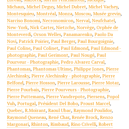
Michaux
,
Michel Deguy
,
Michel Dubret
,
Michel Vachey
,
Montesquieu
,
Montréal
,
Monza
,
Moscou
,
Musée grevin
,
Narciso Bonomi
,
Necronomicon
,
Nerval
,
Neufchatel
,
New-York
,
Nick Carter
,
Nietzche
,
Norvège
,
Orphée de
Monteverdi
,
Orson Welles
,
Panamarenko
,
Paolo Da
Novi
,
Patrick Poirier
,
Paul Berger
,
Paul Bourgoignie
,
Paul Coline
,
Paul Colinet
,
Paul Edmond
,
Paul Edmond -
photographie
,
Paul Gerimont
,
Paul Nougé
,
Paul
Pourveur - Photographie
,
Pedro Alvarez Carval
,
Phantomas
,
Phantomas Ultime
,
Philippe Jones
,
Pierre
Alechinsky
,
Pierre Alechinsky - photographie
,
Pierre
Belfond
,
Pierre Hosson
,
Pierre Larousse
,
Pierre Motaz
,
Pierre Pourbaix
,
Pierre Pourveurs - Photographie
,
Pierre Puttemans
,
Pierre Vandrepote
,
Piersens
,
Popol
Vuh
,
Portugal
,
Président Del Bobo
,
Proust Marcel
,
Quebec
,
R.Moirant
,
Raoul Ubac
,
Raymond Poulidor
,
Raymond Queneau
,
René Char
,
Renée Brock
,
Renzo
Margonari
,
Rhinton
,
Rimbaud
,
Rino Crivelli
,
Robert