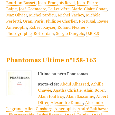
Bourbon Busset
,
Jean-François Revel
,
Jean-Pierre
Balpe
,
José Goemaere
,
La Louvière
,
Marie-Claire Gouat
,
Max Olivier
,
Michel tardieu
,
Michel Vachey
,
Michèle
Perfetti
,
Oran
,
Paris
,
Philippe Charlier
,
Portugal
,
Revue
Aménophis
,
Robert Kayser
,
Roland Flexner -
Photographie
,
Rotterdam
,
Sergio Dangelo
,
U.R.S.S
Phantomas Ultime n°158-163
Ultime numéro Phantomas
Mots-clés:
Abdul Alhazred
,
Achille
Chavée
,
Agatha Christie
,
Alain Borer
,
Alain Jouffroy
,
Alain Sassonne
,
Albert
Dürer
,
Alexandre Dumas
,
Alexandre
Le grand
,
Allen Ginsberg
,
Amenophis
,
André Balthazar
- Photographie
,
André Breton
,
André Colpin
,
André