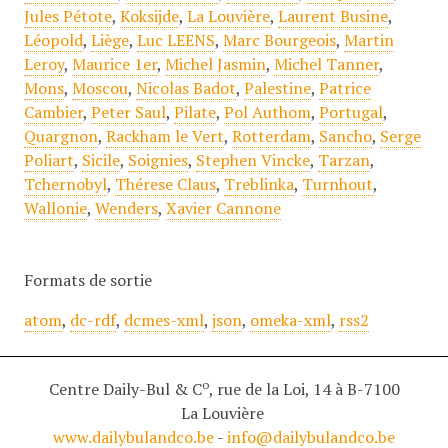
Jules Pétote
,
Koksijde
,
La Louvière
,
Laurent Busine
,
Léopold
,
Liège
,
Luc LEENS
,
Marc Bourgeois
,
Martin
Leroy
,
Maurice 1er
,
Michel Jasmin
,
Michel Tanner
,
Mons
,
Moscou
,
Nicolas Badot
,
Palestine
,
Patrice
Cambier
,
Peter Saul
,
Pilate
,
Pol Authom
,
Portugal
,
Quargnon
,
Rackham le Vert
,
Rotterdam
,
Sancho
,
Serge
Poliart
,
Sicile
,
Soignies
,
Stephen Vincke
,
Tarzan
,
Tchernobyl
,
Thérese Claus
,
Treblinka
,
Turnhout
,
Wallonie
,
Wenders
,
Xavier Cannone
Formats de sortie
atom
,
dc-rdf
,
dcmes-xml
,
json
,
omeka-xml
,
rss2
o
Centre Daily-Bul & C
, rue de la Loi, 14 à B-7100
La Louvière
www.dailybulandco.be
-
info@dailybulandco.be