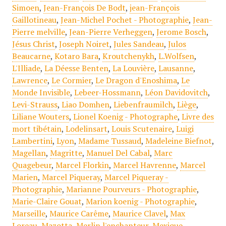
Simoen
,
Jean-François De Bodt
,
jean-François
Gaillotineau
,
Jean-Michel Pochet - Photographie
,
Jean-
Pierre melville
,
Jean-Pierre Verheggen
,
Jerome Bosch
,
Jésus Christ
,
Joseph Noiret
,
Jules Sandeau
,
Julos
Beaucarne
,
Kotaro Bara
,
Kroutchenykh
,
L.Wolfsen
,
L'Illiade
,
La Déesse Benten
,
La Louvière
,
Lausanne
,
Lawrence
,
Le Cormier
,
Le Dragon d'Enoshima
,
Le
Monde Invisible
,
Lebeer-Hossmann
,
Léon Davidovitch
,
Levi-Strauss
,
Liao Domhen
,
Liebenfraumilch
,
Liège
,
Liliane Wouters
,
Lionel Koenig - Photographe
,
Livre des
mort tibétain
,
Lodelinsart
,
Louis Scutenaire
,
Luigi
Lambertini
,
Lyon
,
Madame Tussaud
,
Madeleine Biefnot
,
Magellan
,
Magritte
,
Manuel Del Cabal
,
Marc
Quagebeur
,
Marcel Florkin
,
Marcel Havrenne
,
Marcel
Marien
,
Marcel Piqueray
,
Marcel Piqueray -
Photographie
,
Marianne Pourveurs - Photographie
,
Marie-Claire Gouat
,
Marion koenig - Photographie
,
Marseille
,
Maurice Carême
,
Maurice Clavel
,
Max
Loreau
,
Mazotta
,
Merlin l'enchanteur
,
Mexique
,