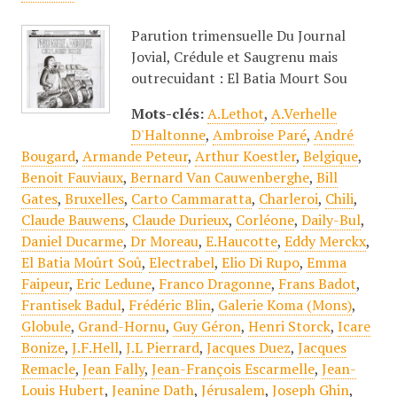
Parution trimensuelle Du Journal
Jovial, Crédule et Saugrenu mais
outrecuidant : El Batia Mourt Sou
Mots-clés:
A.Lethot
,
A.Verhelle
D'Haltonne
,
Ambroise Paré
,
André
Bougard
,
Armande Peteur
,
Arthur Koestler
,
Belgique
,
Benoit Fauviaux
,
Bernard Van Cauwenberghe
,
Bill
Gates
,
Bruxelles
,
Carto Cammaratta
,
Charleroi
,
Chili
,
Claude Bauwens
,
Claude Durieux
,
Corléone
,
Daily-Bul
,
Daniel Ducarme
,
Dr Moreau
,
E.Haucotte
,
Eddy Merckx
,
El Batia Moûrt Soû
,
Electrabel
,
Elio Di Rupo
,
Emma
Faipeur
,
Eric Ledune
,
Franco Dragonne
,
Frans Badot
,
Frantisek Badul
,
Frédéric Blin
,
Galerie Koma (Mons)
,
Globule
,
Grand-Hornu
,
Guy Géron
,
Henri Storck
,
Icare
Bonize
,
J.F.Hell
,
J.L Pierrard
,
Jacques Duez
,
Jacques
Remacle
,
Jean Fally
,
Jean-François Escarmelle
,
Jean-
Louis Hubert
,
Jeanine Dath
,
Jérusalem
,
Joseph Ghin
,