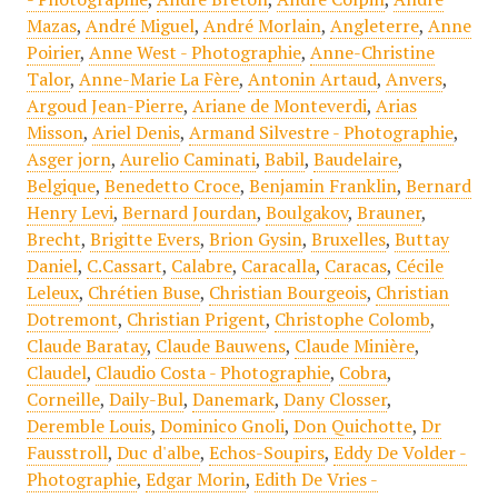
Mazas
,
André Miguel
,
André Morlain
,
Angleterre
,
Anne
Poirier
,
Anne West - Photographie
,
Anne-Christine
Talor
,
Anne-Marie La Fère
,
Antonin Artaud
,
Anvers
,
Argoud Jean-Pierre
,
Ariane de Monteverdi
,
Arias
Misson
,
Ariel Denis
,
Armand Silvestre - Photographie
,
Asger jorn
,
Aurelio Caminati
,
Babil
,
Baudelaire
,
Belgique
,
Benedetto Croce
,
Benjamin Franklin
,
Bernard
Henry Levi
,
Bernard Jourdan
,
Boulgakov
,
Brauner
,
Brecht
,
Brigitte Evers
,
Brion Gysin
,
Bruxelles
,
Buttay
Daniel
,
C.Cassart
,
Calabre
,
Caracalla
,
Caracas
,
Cécile
Leleux
,
Chrétien Buse
,
Christian Bourgeois
,
Christian
Dotremont
,
Christian Prigent
,
Christophe Colomb
,
Claude Baratay
,
Claude Bauwens
,
Claude Minière
,
Claudel
,
Claudio Costa - Photographie
,
Cobra
,
Corneille
,
Daily-Bul
,
Danemark
,
Dany Closser
,
Deremble Louis
,
Dominico Gnoli
,
Don Quichotte
,
Dr
Fausstroll
,
Duc d'albe
,
Echos-Soupirs
,
Eddy De Volder -
Photographie
,
Edgar Morin
,
Edith De Vries -