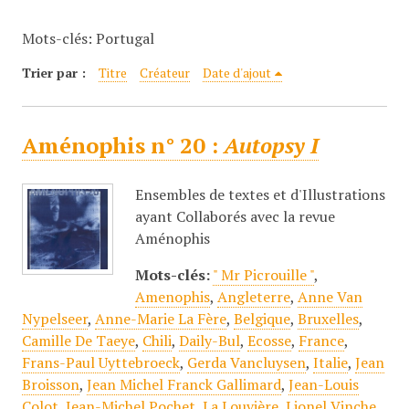
c
Mots-clés: Portugal
i
p
Trier par :
Titre
Créateur
Date d'ajout
a
l
Aménophis n° 20 :
Autopsy I
Ensembles de textes et d'Illustrations
ayant Collaborés avec la revue
Aménophis
Mots-clés:
" Mr Picrouille "
,
Amenophis
,
Angleterre
,
Anne Van
Nypelseer
,
Anne-Marie La Fère
,
Belgique
,
Bruxelles
,
Camille De Taeye
,
Chili
,
Daily-Bul
,
Ecosse
,
France
,
Frans-Paul Uyttebroeck
,
Gerda Vancluysen
,
Italie
,
Jean
Broisson
,
Jean Michel Franck Gallimard
,
Jean-Louis
Colot
,
Jean-Michel Pochet
,
La Louvière
,
Lionel Vinche
,