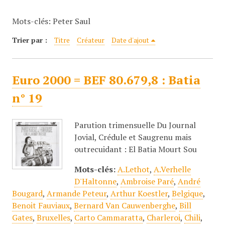
c
Mots-clés: Peter Saul
i
p
Trier par :
Titre
Créateur
Date d'ajout
a
l
Euro 2000 = BEF 80.679,8 : Batia
n° 19
Parution trimensuelle Du Journal
Jovial, Crédule et Saugrenu mais
outrecuidant : El Batia Mourt Sou
Mots-clés:
A.Lethot
,
A.Verhelle
D'Haltonne
,
Ambroise Paré
,
André
Bougard
,
Armande Peteur
,
Arthur Koestler
,
Belgique
,
Benoit Fauviaux
,
Bernard Van Cauwenberghe
,
Bill
Gates
,
Bruxelles
,
Carto Cammaratta
,
Charleroi
,
Chili
,