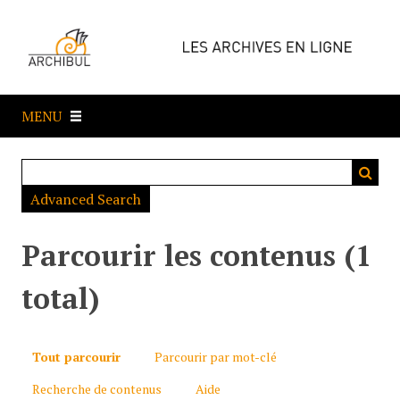
P
a
s
s
e
MENU
r
a
u
c
Advanced Search
o
n
t
Parcourir les contenus (1
e
n
total)
u
p
r
Tout parcourir
Parcourir par mot-clé
i
Recherche de contenus
Aide
n