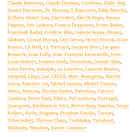
Claude Bauwens
,
Claude Durieux
,
Corléone
,
Daily-Bul
,
Daniel Ducarme
,
Dr Moreau
,
E.Haucotte
,
Eddy Merckx
,
El Batia Moûrt Soû
,
Electrabel
,
Elio Di Rupo
,
Emma
Faipeur
,
Eric Ledune
,
Franco Dragonne
,
Frans Badot
,
Frantisek Badul
,
Frédéric Blin
,
Galerie Koma (Mons)
,
Globule
,
Grand-Hornu
,
Guy Géron
,
Henri Storck
,
Icare
Bonize
,
J.F.Hell
,
J.L Pierrard
,
Jacques Duez
,
Jacques
Remacle
,
Jean Fally
,
Jean-François Escarmelle
,
Jean-
Louis Hubert
,
Jeanine Dath
,
Jérusalem
,
Joseph Ghin
,
Jules Pétote
,
Koksijde
,
La Louvière
,
Laurent Busine
,
Léopold
,
Liège
,
Luc LEENS
,
Marc Bourgeois
,
Martin
Leroy
,
Maurice 1er
,
Michel Jasmin
,
Michel Tanner
,
Mons
,
Moscou
,
Nicolas Badot
,
Palestine
,
Patrice
Cambier
,
Peter Saul
,
Pilate
,
Pol Authom
,
Portugal
,
Quargnon
,
Rackham le Vert
,
Rotterdam
,
Sancho
,
Serge
Poliart
,
Sicile
,
Soignies
,
Stephen Vincke
,
Tarzan
,
Tchernobyl
,
Thérese Claus
,
Treblinka
,
Turnhout
,
Wallonie
,
Wenders
,
Xavier Cannone