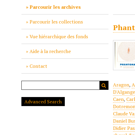
c
Parcourir les archives
i
p
Parcourir les collections
Phant
a
l
Vue hiérarchique des fonds
Aide à la recherche
Contact
Aragon
,
A
D'Algang
Caen
,
Car
Advanced Search
Dotremo
Claude Va
Daniel Bu
Didier Pa