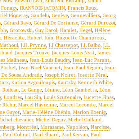
ow Now
,
Edward Lear
,
Einstein
,
Elskamp
,
Emilio
,
Fonagy
,
fRAN9OIS jACQMIN
,
Francis Roux
,
riel Piqueray
,
Gandelu
,
Genève
,
Gennevilliers
,
Georg
u
,
Gérard Bayo
,
Gérard De Cortanze
,
Gérard Durozoi
,
ble
,
Grotowski
,
Guy Darol
,
Hamlet
,
Hegel
,
Hélène
e
,
Héraclite
,
Hubert Juin
,
Huguette Champroux
,
 Mathoul
,
J.H. Prynne
,
J.J Chassepot
,
J.J. Balbo
,
J.L.
ubaud
,
Jacques Trouve
,
Jacques-Louis Nyst
,
James
es Malineau
,
Jean-Louis Baudry
,
Jean-Luc Parant
,
 Pochet
,
Jean-Noel Vuarnet
,
Jean-Paul Séguin
,
Jean-
n De Sousa Andrade
,
Joseph Noiret
,
Josette Féral
,
Marx
,
Katina Avgouloupis
,
Kautzky
,
Kenneth White
,
-Boileau
,
Le Gange
,
Lénine
,
Léon Gambetta
,
Léon
g
,
Londres
,
Lou Sin
,
Louis Scutenaire
,
Lucette Finas
,
 RIchir
,
Marcel Havrenne
,
Marcel Lecomte
,
Marcel
ine Guyot
,
Marie-Hélène Dhénin
,
Marion Koenig
,
ichel chevalier
,
Michel Deguy
,
Michel Galland
,
enberg
,
Montréal
,
Murasame
,
Napoléon
,
Narcisse
,
d
,
Paul Colinet
,
Paul Eluard
,
Paul Kervan
,
Paul