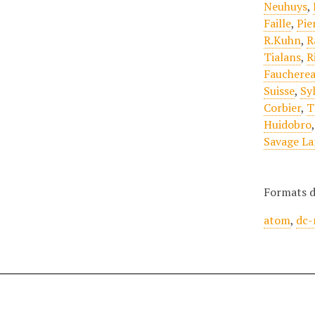
Neuhuys
,
Faille
,
Pie
R.Kuhn
,
R
Tialans
,
R
Fauchere
Suisse
,
Sy
Corbier
,
T
Huidobro
Savage La
Formats d
atom
,
dc-