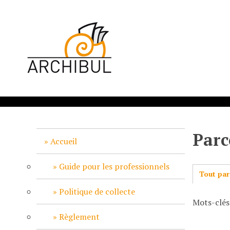
P
a
s
s
e
r
a
u
c
o
n
Parc
t
Accueil
e
n
Guide pour les professionnels
Tout par
u
p
Politique de collecte
Mots-clés
r
i
Règlement
n