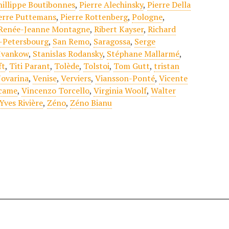
hillippe Boutibonnes
,
Pierre Alechinsky
,
Pierre Della
erre Puttemans
,
Pierre Rottenberg
,
Pologne
,
Renée-Jeanne Montagne
,
Ribert Kayser
,
Richard
t-Petersbourg
,
San Remo
,
Saragossa
,
Serge
 Ivankow
,
Stanislas Rodansky
,
Stéphane Mallarmé
,
ft
,
Titi Parant
,
Tolède
,
Tolstoi
,
Tom Gutt
,
tristan
Novarina
,
Venise
,
Verviers
,
Viansson-Ponté
,
Vicente
ccame
,
Vincenzo Torcello
,
Virginia Woolf
,
Walter
Yves Rivière
,
Zéno
,
Zéno Bianu