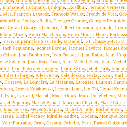
attaque
,
Editions Quetzalcoal
,
Editions Seghers
,
Editions Yell
o
,
Emmanuel Hocquard
,
Ethiopie
,
Excalibur
,
Fernand Verhesen
Albéra
,
François Lagarde
,
François Watlet
,
Freddy de Vree
,
Gab
arsdorffer
,
Georges Badin
,
Georges Gronier
,
Georges Pompido
acé
,
Gérard-Georges Lemaire
,
Gilbert Bourson
,
grenade
,
Greno
Hélène Mozer
,
Henri Maccheroni
,
Henri Moore
,
Henry Barbuss
e
,
Icare
,
Impératrice Sissi
,
Inde
,
Istambul
,
J.-J. Chassepot
,
J.-M.
z
,
Jack Keguenne
,
Jacques Berque
,
Jacques Dewitte
,
Jacques Ro
n Criton
,
Jean Dubbuffet
,
Jean Fachetti
,
Jean Raine
,
Jean-Hugu
e Le Sidanier
,
Jean-Max Tixier
,
Jean-Michel Place
,
Jean-Michel
illot
,
Jean-Pierre Verheggen
,
Jeanne Stas
,
Jebel Tarik
,
Joaqui
r
,
Jules Laforgue
,
Jules verne
,
Kalejdoskop Forlag
,
Kant
,
Karl 
v
,
Kristeva
,
La Louvière
,
La Matanza
,
Larousse
,
Laurent Danon
enberg
,
Leszek Kolakowski
,
Lezama Lima
,
Lin Tsi
,
Lionel Koeni
ff
,
Lyon
,
Lyotard
,
Mac ab
,
Maeterlinck
,
Marc Quaghebeur
,
Marc
arcel Piqueray
,
Marcel Proust
,
Marcelin Pleynet
,
Marie Christ
e
,
Max Servais
,
Meyer Schapiro
,
Michel Arnold
,
Michel Butor
,
M
erssens
,
Michel Vachey
,
Mireille Andrès
,
Modena
,
Monique Ros
,
NoireFontaine
,
Oran
,
Ossang
,
Othello
,
Paris
,
Pascal Quignar