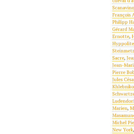
cheval d'
Scanavin
François 
Philipp H
Gérard M
Ernotte
,
Hyppolit
Steinmet
Sacre
,
Jea
Jean-Mari
Pierre Bob
Jules Césa
Khlebniko
Schwartz
Ludendor
Marien
,
M
Masamun
Michel Pi
New York