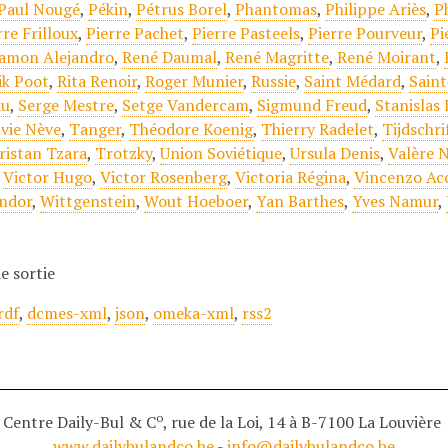
Paul Nougé
,
Pékin
,
Pétrus Borel
,
Phantomas
,
Philippe Ariès
,
P
rre Frilloux
,
Pierre Pachet
,
Pierre Pasteels
,
Pierre Pourveur
,
Pi
amon Alejandro
,
René Daumal
,
René Magritte
,
René Moirant
,
ik Poot
,
Rita Renoir
,
Roger Munier
,
Russie
,
Saint Médard
,
Sain
au
,
Serge Mestre
,
Setge Vandercam
,
Sigmund Freud
,
Stanislas
lvie Nève
,
Tanger
,
Théodore Koenig
,
Thierry Radelet
,
Tijdschri
ristan Tzara
,
Trotzky
,
Union Soviétique
,
Ursula Denis
,
Valère 
,
Victor Hugo
,
Victor Rosenberg
,
Victoria Régina
,
Vincenzo A
ndor
,
Wittgenstein
,
Wout Hoeboer
,
Yan Barthes
,
Yves Namur
,
e sortie
rdf
,
dcmes-xml
,
json
,
omeka-xml
,
rss2
o
Centre Daily-Bul & C
, rue de la Loi, 14 à B-7100 La Louvière
www.dailybulandco.be
-
info@dailybulandco.be