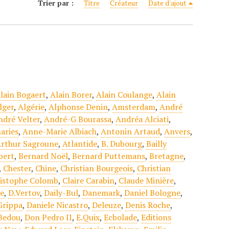
Trier par :
Titre
Créateur
Date d'ajout
lain Bogaert
,
Alain Borer
,
Alain Coulange
,
Alain
lger
,
Algérie
,
Alphonse Denin
,
Amsterdam
,
André
ndré Velter
,
André-G Bourassa
,
Andréa Alciati
,
aries
,
Anne-Marie Albiach
,
Antonin Artaud
,
Anvers
,
rthur Sagroune
,
Atlantide
,
B. Dubourg
,
Bailly
pert
,
Bernard Noël
,
Bernard Puttemans
,
Bretagne
,
,
Chester
,
Chine
,
Christian Bourgeois
,
Christian
istophe Colomb
,
Claire Carabin
,
Claude Minière
,
se
,
D.Vertov
,
Daily-Bul
,
Danemark
,
Daniel Bologne
,
Grippa
,
Daniele Nicastro
,
Deleuze
,
Denis Roche
,
Bedou
,
Don Pedro II
,
E.Quix
,
Ecbolade
,
Editions