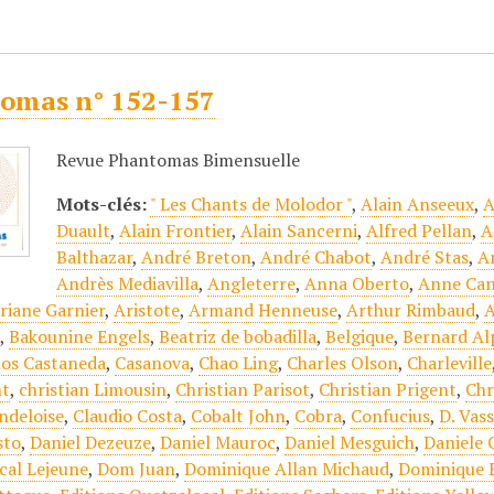
omas n° 152-157
Revue Phantomas Bimensuelle
Mots-clés:
" Les Chants de Molodor "
,
Alain Anseeux
,
A
Duault
,
Alain Frontier
,
Alain Sancerni
,
Alfred Pellan
,
A
Balthazar
,
André Breton
,
André Chabot
,
André Stas
,
A
Andrès Mediavilla
,
Angleterre
,
Anna Oberto
,
Anne Can
riane Garnier
,
Aristote
,
Armand Henneuse
,
Arthur Rimbaud
,
A
e
,
Bakounine Engels
,
Beatriz de bobadilla
,
Belgique
,
Bernard Al
los Castaneda
,
Casanova
,
Chao Ling
,
Charles Olson
,
Charleville
nt
,
christian Limousin
,
Christian Parisot
,
Christian Prigent
,
Chr
ndeloise
,
Claudio Costa
,
Cobalt John
,
Cobra
,
Confucius
,
D. Vas
sto
,
Daniel Dezeuze
,
Daniel Mauroc
,
Daniel Mesguich
,
Daniele 
scal Lejeune
,
Dom Juan
,
Dominique Allan Michaud
,
Dominique 