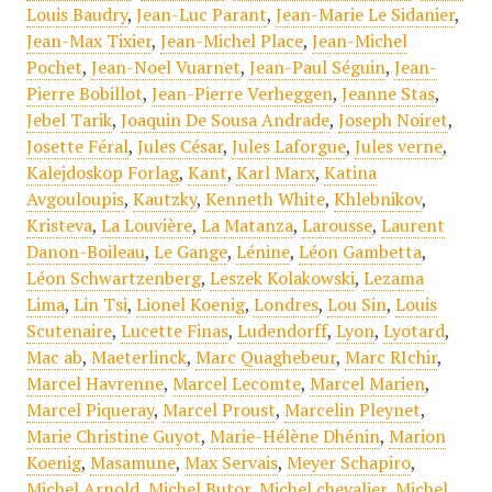
Louis Baudry
,
Jean-Luc Parant
,
Jean-Marie Le Sidanier
,
Jean-Max Tixier
,
Jean-Michel Place
,
Jean-Michel
Pochet
,
Jean-Noel Vuarnet
,
Jean-Paul Séguin
,
Jean-
Pierre Bobillot
,
Jean-Pierre Verheggen
,
Jeanne Stas
,
Jebel Tarik
,
Joaquin De Sousa Andrade
,
Joseph Noiret
,
Josette Féral
,
Jules César
,
Jules Laforgue
,
Jules verne
,
Kalejdoskop Forlag
,
Kant
,
Karl Marx
,
Katina
Avgouloupis
,
Kautzky
,
Kenneth White
,
Khlebnikov
,
Kristeva
,
La Louvière
,
La Matanza
,
Larousse
,
Laurent
Danon-Boileau
,
Le Gange
,
Lénine
,
Léon Gambetta
,
Léon Schwartzenberg
,
Leszek Kolakowski
,
Lezama
Lima
,
Lin Tsi
,
Lionel Koenig
,
Londres
,
Lou Sin
,
Louis
Scutenaire
,
Lucette Finas
,
Ludendorff
,
Lyon
,
Lyotard
,
Mac ab
,
Maeterlinck
,
Marc Quaghebeur
,
Marc RIchir
,
Marcel Havrenne
,
Marcel Lecomte
,
Marcel Marien
,
Marcel Piqueray
,
Marcel Proust
,
Marcelin Pleynet
,
Marie Christine Guyot
,
Marie-Hélène Dhénin
,
Marion
Koenig
,
Masamune
,
Max Servais
,
Meyer Schapiro
,
Michel Arnold
,
Michel Butor
,
Michel chevalier
,
Michel