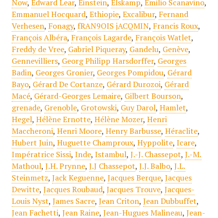
Now
,
Edward Lear
,
Einstein
,
Elskamp
,
Emilio Scanavino
,
Emmanuel Hocquard
,
Ethiopie
,
Excalibur
,
Fernand
Verhesen
,
Fonagy
,
fRAN9OIS jACQMIN
,
Francis Roux
,
François Albéra
,
François Lagarde
,
François Watlet
,
Freddy de Vree
,
Gabriel Piqueray
,
Gandelu
,
Genève
,
Gennevilliers
,
Georg Philipp Harsdorffer
,
Georges
Badin
,
Georges Gronier
,
Georges Pompidou
,
Gérard
Bayo
,
Gérard De Cortanze
,
Gérard Durozoi
,
Gérard
Macé
,
Gérard-Georges Lemaire
,
Gilbert Bourson
,
grenade
,
Grenoble
,
Grotowski
,
Guy Darol
,
Hamlet
,
Hegel
,
Hélène Ernotte
,
Hélène Mozer
,
Henri
Maccheroni
,
Henri Moore
,
Henry Barbusse
,
Héraclite
,
Hubert Juin
,
Huguette Champroux
,
Hyppolite
,
Icare
,
Impératrice Sissi
,
Inde
,
Istambul
,
J.-J. Chassepot
,
J.-M.
Mathoul
,
J.H. Prynne
,
J.J Chassepot
,
J.J. Balbo
,
J.L.
Steinmetz
,
Jack Keguenne
,
Jacques Berque
,
Jacques
Dewitte
,
Jacques Roubaud
,
Jacques Trouve
,
Jacques-
Louis Nyst
,
James Sacre
,
Jean Criton
,
Jean Dubbuffet
,
Jean Fachetti
,
Jean Raine
,
Jean-Hugues Malineau
,
Jean-