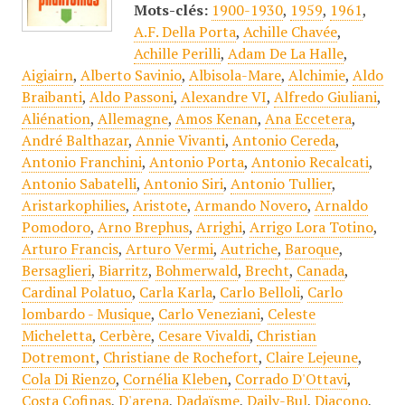
Mots-clés:
1900-1930
,
1959
,
1961
,
A.F. Della Porta
,
Achille Chavée
,
Achille Perilli
,
Adam De La Halle
,
Aigiairn
,
Alberto Savinio
,
Albisola-Mare
,
Alchimie
,
Aldo
Braibanti
,
Aldo Passoni
,
Alexandre VI
,
Alfredo Giuliani
,
Aliénation
,
Allemagne
,
Amos Kenan
,
Ana Eccetera
,
André Balthazar
,
Annie Vivanti
,
Antonio Cereda
,
Antonio Franchini
,
Antonio Porta
,
Antonio Recalcati
,
Antonio Sabatelli
,
Antonio Siri
,
Antonio Tullier
,
Aristarkophilies
,
Aristote
,
Armando Novero
,
Arnaldo
Pomodoro
,
Arno Brephus
,
Arrighi
,
Arrigo Lora Totino
,
Arturo Francis
,
Arturo Vermi
,
Autriche
,
Baroque
,
Bersaglieri
,
Biarritz
,
Bohmerwald
,
Brecht
,
Canada
,
Cardinal Polatuo
,
Carla Karla
,
Carlo Belloli
,
Carlo
lombardo - Musique
,
Carlo Veneziani
,
Celeste
Micheletta
,
Cerbère
,
Cesare Vivaldi
,
Christian
Dotremont
,
Christiane de Rochefort
,
Claire Lejeune
,
Cola Di Rienzo
,
Cornélia Kleben
,
Corrado D'Ottavi
,
Costa Cofinas
,
D'arena
,
Dadaïsme
,
Daily-Bul
,
Diacono
,