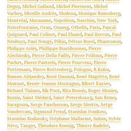
Deguy
,
Michel Galland
,
Michel Pierssens
,
Michel
Vachey
,
Mireille Andrès
,
Modena
,
Monique Rosenberg
,
Montréal
,
Murasame
,
Napoléon
,
Narcisse
,
New York
,
NoireFontaine
,
Oran
,
Ossang
,
Othello
,
Paris
,
Pascal
Quignard
,
Paul Colinet
,
Paul Eluard
,
Paul Kervan
,
Paul
Neuhuys
,
Paul Nougé
,
Pékin
,
Pétrus Borel
,
Phantomas
,
Philippe Ariès
,
Phillippe Boutibonnes
,
Pierre
Alechinsky
,
Pierre Della Faille
,
Pierre Frilloux
,
Pierre
Pachet
,
Pierre Pasteels
,
Pierre Pourveur
,
Pierre
Puttemans
,
Pierre Rottenberg
,
Pologne
,
R.Kuhn
,
Ramon Alejandro
,
René Daumal
,
René Magritte
,
René
Moirant
,
Renée-Jeanne Montagne
,
Ribert Kayser
,
Richard Tialans
,
Rik Poot
,
Rita Renoir
,
Roger Munier
,
Russie
,
Saint Médard
,
Saint-Petersbourg
,
San Remo
,
Saragossa
,
Serge Fauchereau
,
Serge Mestre
,
Setge
Vandercam
,
Sigmund Freud
,
Stanislas Ivankow
,
Stanislas Rodansky
,
Stéphane Mallarmé
,
Suisse
,
Sylvie
Nève
,
Tanger
,
Théodore Koenig
,
Thierry Radelet
,