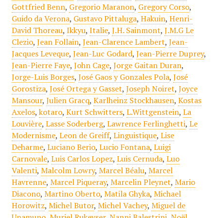
Gottfried Benn
,
Gregorio Maranon
,
Gregory Corso
,
Guido da Verona
,
Gustavo Pittaluga
,
Hakuin
,
Henri-
David Thoreau
,
Ikkyu
,
Italie
,
J.H. Sainmont
,
J.M.G Le
Clezio
,
Jean Follain
,
Jean-Clarence Lambert
,
Jean-
Jacques Leveque
,
Jean-Luc Godard
,
Jean-Pierre Duprey
,
Jean-Pierre Faye
,
John Cage
,
Jorge Gaitan Duran
,
Jorge-Luis Borges
,
José Gaos y Gonzales Pola
,
José
Gorostiza
,
José Ortega y Gasset
,
Joseph Noiret
,
Joyce
Mansour
,
Julien Gracq
,
Karlheinz Stockhausen
,
Kostas
Axelos
,
kotaro
,
Kurt Schwitters
,
L.Wittgenstein
,
La
Louvière
,
Lasse Soderberg
,
Lawrence Ferlinghetti
,
Le
Modernisme
,
Leon de Greiff
,
Linguistique
,
Lise
Deharme
,
Luciano Berio
,
Lucio Fontana
,
Luigi
Carnovale
,
Luis Carlos Lopez
,
Luis Cernuda
,
Luo
Valenti
,
Malcolm Lowry
,
Marcel Béalu
,
Marcel
Havrenne
,
Marcel Piqueray
,
Marcelin Pleynet
,
Mario
Diacono
,
Martino Oberto
,
Matila Ghyka
,
Michael
Horowitz
,
Michel Butor
,
Michel Vachey
,
Miguel de
Unamuno
,
Muriel Rukeyser
,
Nanni Balestrini
,
Noël