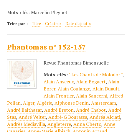
c
Mots-clés: Marcelin Pleynet
i
p
Trier par :
Titre
Créateur
Date d'ajout
a
l
Phantomas n° 152-157
Revue Phantomas Bimensuelle
Mots-clés:
" Les Chants de Molodor "
,
Alain Anseeux
,
Alain Bogaert
,
Alain
Borer
,
Alain Coulange
,
Alain Duault
,
Alain Frontier
,
Alain Sancerni
,
Alfred
Pellan
,
Alger
,
Algérie
,
Alphonse Denin
,
Amsterdam
,
André Balthazar
,
André Breton
,
André Chabot
,
André
Stas
,
André Velter
,
André-G Bourassa
,
Andréa Alciati
,
Andrès Mediavilla
,
Angleterre
,
Anna Oberto
,
Anne
Canaries
,
Anne-Marie Albiach
,
Antonin Artaud
,