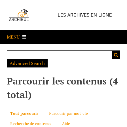
P
a
s
s
e
MENU
r
a
u
c
Advanced Search
o
n
t
Parcourir les contenus (4
e
n
total)
u
p
r
Tout parcourir
Parcourir par mot-clé
i
Recherche de contenus
Aide
n