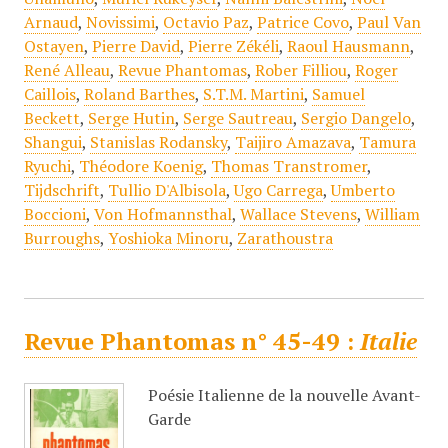
Arnaud
,
Novissimi
,
Octavio Paz
,
Patrice Covo
,
Paul Van
Ostayen
,
Pierre David
,
Pierre Zékéli
,
Raoul Hausmann
,
René Alleau
,
Revue Phantomas
,
Rober Filliou
,
Roger
Caillois
,
Roland Barthes
,
S.T.M. Martini
,
Samuel
Beckett
,
Serge Hutin
,
Serge Sautreau
,
Sergio Dangelo
,
Shangui
,
Stanislas Rodansky
,
Taijiro Amazava
,
Tamura
Ryuchi
,
Théodore Koenig
,
Thomas Transtromer
,
Tijdschrift
,
Tullio D'Albisola
,
Ugo Carrega
,
Umberto
Boccioni
,
Von Hofmannsthal
,
Wallace Stevens
,
William
Burroughs
,
Yoshioka Minoru
,
Zarathoustra
Revue Phantomas n° 45-49 :
Italie
Poésie Italienne de la nouvelle Avant-
Garde