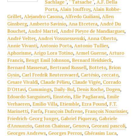
Sachlage "
,
" Tatsache "
,
A.F. Della
Porta
,
Alain Jouffroy
,
Alain Robbe-
Grillet
,
Alejandro Casona
,
Alfredo Guiliani
,
Allen
Ginsberg
,
Amberto Savinio
,
Ana Etcetera
,
André Du
Bouchet
,
André Martel
,
André Pieyre de Mandiargues
,
André Velter
,
Andrei Vossnessenski
,
Anna Oberto
,
Annie Vivanti
,
Antonio Porta
,
Antonio Tullier
,
Aphorisme
,
Arigo Lora Totino
,
Armel Guerne
,
Arturo
Francis
,
Bengt Emil Johnson
,
Bernard Heidsieck
,
Bernard Massenat
,
Bertrand Russell
,
Botteto
,
Brion
Gysin
,
Carl Fredrik Reutersvaerd
,
Cartésio
,
ceccato
,
Cesare Vivaldi
,
Claude Pélieu
,
Claude Vigée
,
Corrado
D'Ottavi
,
Cummings
,
Daily-Bul
,
Denis Roche
,
Dogen
,
Edoardo Sanguineti
,
Einstein
,
Elie Pagliarani
,
Emile
Verhaeren
,
Emilio Villa
,
Etiemble
,
Ezra Pound
,
F.T.
Marinetti
,
Farfa
,
François Dufrene
,
François Nourissier
,
Friedrich-Georg Junger
,
Gabriel Piqueray
,
Gabriele
d'Annunzio
,
Gaston Chaissac
,
Genova
,
Georani pascoli
,
Georges Andrews
,
Georges Perros
,
Ghérasim Luca
,