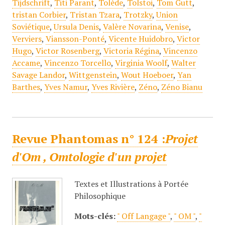
Tijdschrift
,
Titi Parant
,
Tolède
,
Tolstoi
,
Tom Gutt
,
tristan Corbier
,
Tristan Tzara
,
Trotzky
,
Union
Soviétique
,
Ursula Denis
,
Valère Novarina
,
Venise
,
Verviers
,
Viansson-Ponté
,
Vicente Huidobro
,
Victor
Hugo
,
Victor Rosenberg
,
Victoria Régina
,
Vincenzo
Accame
,
Vincenzo Torcello
,
Virginia Woolf
,
Walter
Savage Landor
,
Wittgenstein
,
Wout Hoeboer
,
Yan
Barthes
,
Yves Namur
,
Yves Rivière
,
Zéno
,
Zéno Bianu
Revue Phantomas n° 124 :
Projet
d'Om , Omtologie d'un projet
Textes et Illustrations à Portée
Philosophique
Mots-clés:
" Off Langage "
,
" OM "
,
"