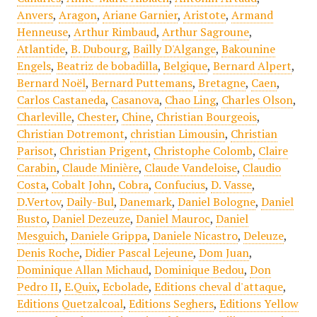
Anvers
,
Aragon
,
Ariane Garnier
,
Aristote
,
Armand
Henneuse
,
Arthur Rimbaud
,
Arthur Sagroune
,
Atlantide
,
B. Dubourg
,
Bailly D'Algange
,
Bakounine
Engels
,
Beatriz de bobadilla
,
Belgique
,
Bernard Alpert
,
Bernard Noël
,
Bernard Puttemans
,
Bretagne
,
Caen
,
Carlos Castaneda
,
Casanova
,
Chao Ling
,
Charles Olson
,
Charleville
,
Chester
,
Chine
,
Christian Bourgeois
,
Christian Dotremont
,
christian Limousin
,
Christian
Parisot
,
Christian Prigent
,
Christophe Colomb
,
Claire
Carabin
,
Claude Minière
,
Claude Vandeloise
,
Claudio
Costa
,
Cobalt John
,
Cobra
,
Confucius
,
D. Vasse
,
D.Vertov
,
Daily-Bul
,
Danemark
,
Daniel Bologne
,
Daniel
Busto
,
Daniel Dezeuze
,
Daniel Mauroc
,
Daniel
Mesguich
,
Daniele Grippa
,
Daniele Nicastro
,
Deleuze
,
Denis Roche
,
Didier Pascal Lejeune
,
Dom Juan
,
Dominique Allan Michaud
,
Dominique Bedou
,
Don
Pedro II
,
E.Quix
,
Ecbolade
,
Editions cheval d'attaque
,
Editions Quetzalcoal
,
Editions Seghers
,
Editions Yellow