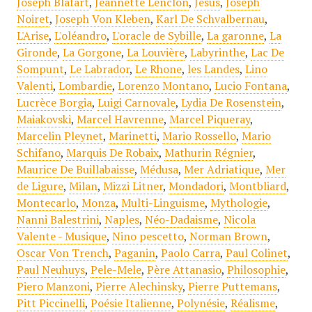
Joseph Blafart
,
Jeannette Lenclon
,
Jésus
,
Joseph
Noiret
,
Joseph Von Kleben
,
Karl De Schvalbernau
,
L'Arise
,
L'oléandro
,
L'oracle de Sybille
,
La garonne
,
La
Gironde
,
La Gorgone
,
La Louvière
,
Labyrinthe
,
Lac De
Sompunt
,
Le Labrador
,
Le Rhone
,
les Landes
,
Lino
Valenti
,
Lombardie
,
Lorenzo Montano
,
Lucio Fontana
,
Lucrèce Borgia
,
Luigi Carnovale
,
Lydia De Rosenstein
,
Maiakovski
,
Marcel Havrenne
,
Marcel Piqueray
,
Marcelin Pleynet
,
Marinetti
,
Mario Rossello
,
Mario
Schifano
,
Marquis De Robaix
,
Mathurin Régnier
,
Maurice De Buillabaisse
,
Médusa
,
Mer Adriatique
,
Mer
de Ligure
,
Milan
,
Mizzi Litner
,
Mondadori
,
Montbliard
,
Montecarlo
,
Monza
,
Multi-Linguisme
,
Mythologie
,
Nanni Balestrini
,
Naples
,
Néo-Dadaisme
,
Nicola
Valente - Musique
,
Nino pescetto
,
Norman Brown
,
Oscar Von Trench
,
Paganin
,
Paolo Carra
,
Paul Colinet
,
Paul Neuhuys
,
Pele-Mele
,
Père Attanasio
,
Philosophie
,
Piero Manzoni
,
Pierre Alechinsky
,
Pierre Puttemans
,
Pitt Piccinelli
,
Poésie Italienne
,
Polynésie
,
Réalisme
,