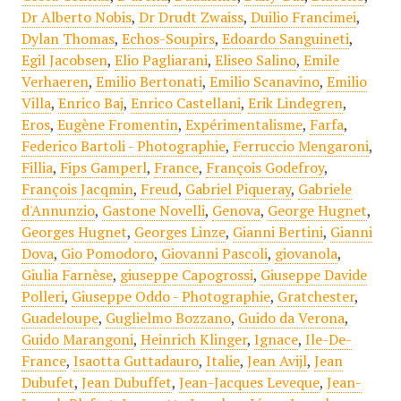
Dr Alberto Nobis
,
Dr Drudt Zwaiss
,
Duilio Francimei
,
Dylan Thomas
,
Echos-Soupirs
,
Edoardo Sanguineti
,
Egil Jacobsen
,
Elio Pagliarani
,
Eliseo Salino
,
Emile
Verhaeren
,
Emilio Bertonati
,
Emilio Scanavino
,
Emilio
Villa
,
Enrico Baj
,
Enrico Castellani
,
Erik Lindegren
,
Eros
,
Eugène Fromentin
,
Expérimentalisme
,
Farfa
,
Federico Bartoli - Photographie
,
Ferruccio Mengaroni
,
Fillia
,
Fips Gamperl
,
France
,
François Godefroy
,
François Jacqmin
,
Freud
,
Gabriel Piqueray
,
Gabriele
d'Annunzio
,
Gastone Novelli
,
Genova
,
George Hugnet
,
Georges Hugnet
,
Georges Linze
,
Gianni Bertini
,
Gianni
Dova
,
Gio Pomodoro
,
Giovanni Pascoli
,
giovanola
,
Giulia Farnèse
,
giuseppe Capogrossi
,
Giuseppe Davide
Polleri
,
Giuseppe Oddo - Photographie
,
Gratchester
,
Guadeloupe
,
Guglielmo Bozzano
,
Guido da Verona
,
Guido Marangoni
,
Heinrich Klinger
,
Ignace
,
Ile-De-
France
,
Isaotta Guttadauro
,
Italie
,
Jean Avijl
,
Jean
Dubufet
,
Jean Dubuffet
,
Jean-Jacques Leveque
,
Jean-