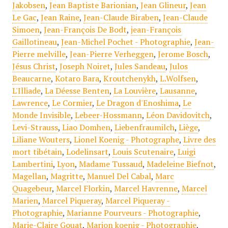
Jakobsen
,
Jean Baptiste Barionian
,
Jean Glineur
,
Jean
Le Gac
,
Jean Raine
,
Jean-Claude Biraben
,
Jean-Claude
Simoen
,
Jean-François De Bodt
,
jean-François
Gaillotineau
,
Jean-Michel Pochet - Photographie
,
Jean-
Pierre melville
,
Jean-Pierre Verheggen
,
Jerome Bosch
,
Jésus Christ
,
Joseph Noiret
,
Jules Sandeau
,
Julos
Beaucarne
,
Kotaro Bara
,
Kroutchenykh
,
L.Wolfsen
,
L'Illiade
,
La Déesse Benten
,
La Louvière
,
Lausanne
,
Lawrence
,
Le Cormier
,
Le Dragon d'Enoshima
,
Le
Monde Invisible
,
Lebeer-Hossmann
,
Léon Davidovitch
,
Levi-Strauss
,
Liao Domhen
,
Liebenfraumilch
,
Liège
,
Liliane Wouters
,
Lionel Koenig - Photographe
,
Livre des
mort tibétain
,
Lodelinsart
,
Louis Scutenaire
,
Luigi
Lambertini
,
Lyon
,
Madame Tussaud
,
Madeleine Biefnot
,
Magellan
,
Magritte
,
Manuel Del Cabal
,
Marc
Quagebeur
,
Marcel Florkin
,
Marcel Havrenne
,
Marcel
Marien
,
Marcel Piqueray
,
Marcel Piqueray -
Photographie
,
Marianne Pourveurs - Photographie
,
Marie-Claire Gouat
,
Marion koenig - Photographie
,