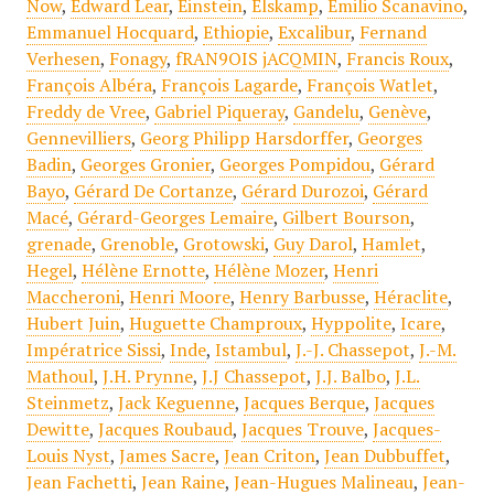
Now
,
Edward Lear
,
Einstein
,
Elskamp
,
Emilio Scanavino
,
Emmanuel Hocquard
,
Ethiopie
,
Excalibur
,
Fernand
Verhesen
,
Fonagy
,
fRAN9OIS jACQMIN
,
Francis Roux
,
François Albéra
,
François Lagarde
,
François Watlet
,
Freddy de Vree
,
Gabriel Piqueray
,
Gandelu
,
Genève
,
Gennevilliers
,
Georg Philipp Harsdorffer
,
Georges
Badin
,
Georges Gronier
,
Georges Pompidou
,
Gérard
Bayo
,
Gérard De Cortanze
,
Gérard Durozoi
,
Gérard
Macé
,
Gérard-Georges Lemaire
,
Gilbert Bourson
,
grenade
,
Grenoble
,
Grotowski
,
Guy Darol
,
Hamlet
,
Hegel
,
Hélène Ernotte
,
Hélène Mozer
,
Henri
Maccheroni
,
Henri Moore
,
Henry Barbusse
,
Héraclite
,
Hubert Juin
,
Huguette Champroux
,
Hyppolite
,
Icare
,
Impératrice Sissi
,
Inde
,
Istambul
,
J.-J. Chassepot
,
J.-M.
Mathoul
,
J.H. Prynne
,
J.J Chassepot
,
J.J. Balbo
,
J.L.
Steinmetz
,
Jack Keguenne
,
Jacques Berque
,
Jacques
Dewitte
,
Jacques Roubaud
,
Jacques Trouve
,
Jacques-
Louis Nyst
,
James Sacre
,
Jean Criton
,
Jean Dubbuffet
,
Jean Fachetti
,
Jean Raine
,
Jean-Hugues Malineau
,
Jean-