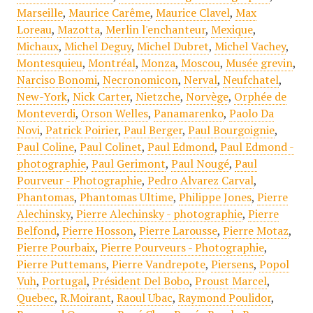
Marseille
,
Maurice Carême
,
Maurice Clavel
,
Max
Loreau
,
Mazotta
,
Merlin l'enchanteur
,
Mexique
,
Michaux
,
Michel Deguy
,
Michel Dubret
,
Michel Vachey
,
Montesquieu
,
Montréal
,
Monza
,
Moscou
,
Musée grevin
,
Narciso Bonomi
,
Necronomicon
,
Nerval
,
Neufchatel
,
New-York
,
Nick Carter
,
Nietzche
,
Norvège
,
Orphée de
Monteverdi
,
Orson Welles
,
Panamarenko
,
Paolo Da
Novi
,
Patrick Poirier
,
Paul Berger
,
Paul Bourgoignie
,
Paul Coline
,
Paul Colinet
,
Paul Edmond
,
Paul Edmond -
photographie
,
Paul Gerimont
,
Paul Nougé
,
Paul
Pourveur - Photographie
,
Pedro Alvarez Carval
,
Phantomas
,
Phantomas Ultime
,
Philippe Jones
,
Pierre
Alechinsky
,
Pierre Alechinsky - photographie
,
Pierre
Belfond
,
Pierre Hosson
,
Pierre Larousse
,
Pierre Motaz
,
Pierre Pourbaix
,
Pierre Pourveurs - Photographie
,
Pierre Puttemans
,
Pierre Vandrepote
,
Piersens
,
Popol
Vuh
,
Portugal
,
Président Del Bobo
,
Proust Marcel
,
Quebec
,
R.Moirant
,
Raoul Ubac
,
Raymond Poulidor
,