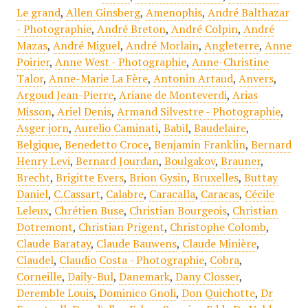
Le grand
,
Allen Ginsberg
,
Amenophis
,
André Balthazar
- Photographie
,
André Breton
,
André Colpin
,
André
Mazas
,
André Miguel
,
André Morlain
,
Angleterre
,
Anne
Poirier
,
Anne West - Photographie
,
Anne-Christine
Talor
,
Anne-Marie La Fère
,
Antonin Artaud
,
Anvers
,
Argoud Jean-Pierre
,
Ariane de Monteverdi
,
Arias
Misson
,
Ariel Denis
,
Armand Silvestre - Photographie
,
Asger jorn
,
Aurelio Caminati
,
Babil
,
Baudelaire
,
Belgique
,
Benedetto Croce
,
Benjamin Franklin
,
Bernard
Henry Levi
,
Bernard Jourdan
,
Boulgakov
,
Brauner
,
Brecht
,
Brigitte Evers
,
Brion Gysin
,
Bruxelles
,
Buttay
Daniel
,
C.Cassart
,
Calabre
,
Caracalla
,
Caracas
,
Cécile
Leleux
,
Chrétien Buse
,
Christian Bourgeois
,
Christian
Dotremont
,
Christian Prigent
,
Christophe Colomb
,
Claude Baratay
,
Claude Bauwens
,
Claude Minière
,
Claudel
,
Claudio Costa - Photographie
,
Cobra
,
Corneille
,
Daily-Bul
,
Danemark
,
Dany Closser
,
Deremble Louis
,
Dominico Gnoli
,
Don Quichotte
,
Dr