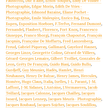
Fausstroll
,
Duc d'albe
,
Echos-Soupirs
,
Eddy De Volder -
Photographie
,
Edgar Morin
,
Edith De Vries -
Photographie
,
Edmond Bazaine
,
Eliane Pochet -
Photographie
,
Emile Malespire
,
Enrico Baj
,
Etna
,
Eupen
,
Exposition Hoeboer
,
F.Terfve
,
Fernand Dumont
,
Fernandel
,
Flaubert
,
Florence
,
Fort Knox
,
Francesco
Giuseppe
,
Franco Sborgi
,
François Chapoutot
,
François
Jacqmin
,
Françoise De Moffarts
,
Fred Lanzenberg
,
Freud
,
Gabriel Piqueray
,
Gallimard
,
Gayelord Hauser
,
Georges Linze
,
Georgette Coline
,
Gérard de Villiers
,
Gérard-Georges Lemaire
,
Gilbert Trolliet
,
Gonzales de
Leon
,
Gréty De François
,
Guido Biasi
,
Guido Bullo
,
Gurdjeff
,
Guy Meunier
,
Hadès
,
Hamlet
,
Henri
Neuhauser
,
Henry De Balzac
,
Henry James
,
Hercules
,
Homère
,
Hugo Claus
,
Italia
,
Ixelles
,
J-L. Parant
,
J-M.
Laffont
,
J-M. Sidaner
,
J.Antoine
,
J.Vermaseren
,
Jacob
Teillard
,
Jacques Calonne
,
Jacques Chailley
,
Jacques
Isoard
,
Jacques Lennep
,
Jacques Meuris - Photographie
,
Jacques Roubaud
,
Jacques Sojcher
,
Jacques Soulillou
,