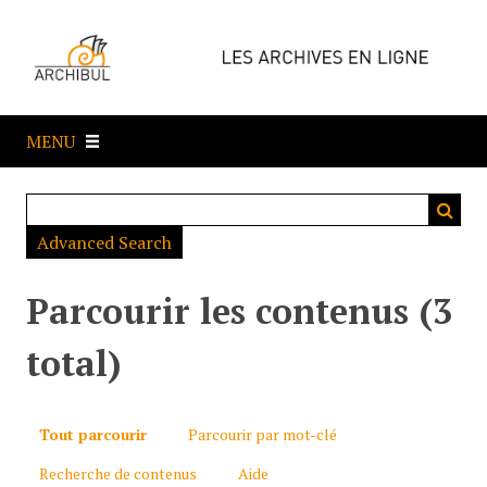
P
a
s
s
e
MENU
r
a
u
c
Advanced Search
o
n
t
Parcourir les contenus (3
e
n
total)
u
p
r
Tout parcourir
Parcourir par mot-clé
i
Recherche de contenus
Aide
n