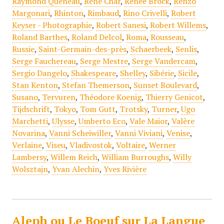
Raymond Queneau
,
René Char
,
Renée Brock
,
Renzo
Margonari
,
Rhinton
,
Rimbaud
,
Rino Crivelli
,
Robert
Keyser - Photographie
,
Robert Sanesi
,
Robert Willems
,
Roland Barthes
,
Roland Delcol
,
Roma
,
Rousseau
,
Russie
,
Saint-Germain-des-près
,
Schaerbeek
,
Senlis
,
Serge Fauchereau
,
Serge Mestre
,
Serge Vandercam
,
Sergio Dangelo
,
Shakespeare
,
Shelley
,
Sibérie
,
Sicile
,
Stan Kenton
,
Stefan Themerson
,
Sunset Boulevard
,
Susano
,
Tervuren
,
Théodore Koenig
,
Thierry Genicot
,
Tijdschrift
,
Tokyo
,
Tom Gutt
,
Trotsky
,
Turner
,
Ugo
Marchetti
,
Ulysse
,
Umberto Eco
,
Vale Maior
,
Valère
Novarina
,
Vanni Scheiwiller
,
Vanni Viviani
,
Venise
,
Verlaine
,
Viseu
,
Vladivostok
,
Voltaire
,
Werner
Lambersy
,
Willem Reich
,
William Burroughs
,
Willy
Wolsztajn
,
Yvan Alechin
,
Yves Rivière
Aleph ou Le Boeuf sur La Langue