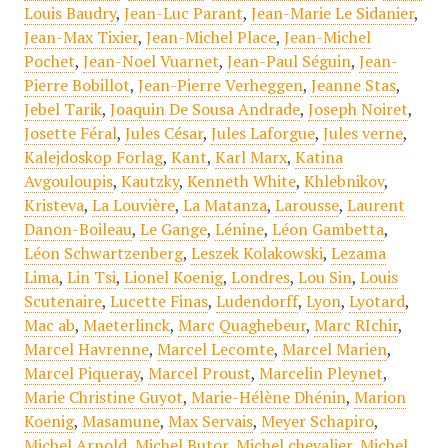
Louis Baudry
,
Jean-Luc Parant
,
Jean-Marie Le Sidanier
,
Jean-Max Tixier
,
Jean-Michel Place
,
Jean-Michel
Pochet
,
Jean-Noel Vuarnet
,
Jean-Paul Séguin
,
Jean-
Pierre Bobillot
,
Jean-Pierre Verheggen
,
Jeanne Stas
,
Jebel Tarik
,
Joaquin De Sousa Andrade
,
Joseph Noiret
,
Josette Féral
,
Jules César
,
Jules Laforgue
,
Jules verne
,
Kalejdoskop Forlag
,
Kant
,
Karl Marx
,
Katina
Avgouloupis
,
Kautzky
,
Kenneth White
,
Khlebnikov
,
Kristeva
,
La Louvière
,
La Matanza
,
Larousse
,
Laurent
Danon-Boileau
,
Le Gange
,
Lénine
,
Léon Gambetta
,
Léon Schwartzenberg
,
Leszek Kolakowski
,
Lezama
Lima
,
Lin Tsi
,
Lionel Koenig
,
Londres
,
Lou Sin
,
Louis
Scutenaire
,
Lucette Finas
,
Ludendorff
,
Lyon
,
Lyotard
,
Mac ab
,
Maeterlinck
,
Marc Quaghebeur
,
Marc RIchir
,
Marcel Havrenne
,
Marcel Lecomte
,
Marcel Marien
,
Marcel Piqueray
,
Marcel Proust
,
Marcelin Pleynet
,
Marie Christine Guyot
,
Marie-Hélène Dhénin
,
Marion
Koenig
,
Masamune
,
Max Servais
,
Meyer Schapiro
,
Michel Arnold
,
Michel Butor
,
Michel chevalier
,
Michel