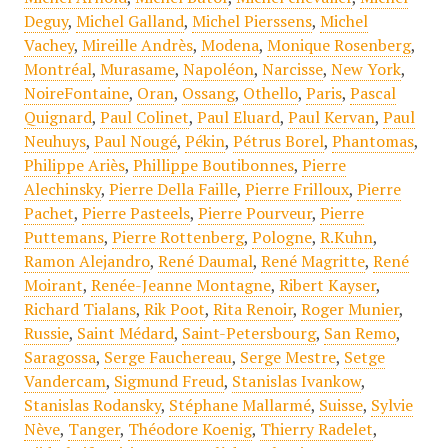
Deguy
,
Michel Galland
,
Michel Pierssens
,
Michel
Vachey
,
Mireille Andrès
,
Modena
,
Monique Rosenberg
,
Montréal
,
Murasame
,
Napoléon
,
Narcisse
,
New York
,
NoireFontaine
,
Oran
,
Ossang
,
Othello
,
Paris
,
Pascal
Quignard
,
Paul Colinet
,
Paul Eluard
,
Paul Kervan
,
Paul
Neuhuys
,
Paul Nougé
,
Pékin
,
Pétrus Borel
,
Phantomas
,
Philippe Ariès
,
Phillippe Boutibonnes
,
Pierre
Alechinsky
,
Pierre Della Faille
,
Pierre Frilloux
,
Pierre
Pachet
,
Pierre Pasteels
,
Pierre Pourveur
,
Pierre
Puttemans
,
Pierre Rottenberg
,
Pologne
,
R.Kuhn
,
Ramon Alejandro
,
René Daumal
,
René Magritte
,
René
Moirant
,
Renée-Jeanne Montagne
,
Ribert Kayser
,
Richard Tialans
,
Rik Poot
,
Rita Renoir
,
Roger Munier
,
Russie
,
Saint Médard
,
Saint-Petersbourg
,
San Remo
,
Saragossa
,
Serge Fauchereau
,
Serge Mestre
,
Setge
Vandercam
,
Sigmund Freud
,
Stanislas Ivankow
,
Stanislas Rodansky
,
Stéphane Mallarmé
,
Suisse
,
Sylvie
Nève
,
Tanger
,
Théodore Koenig
,
Thierry Radelet
,