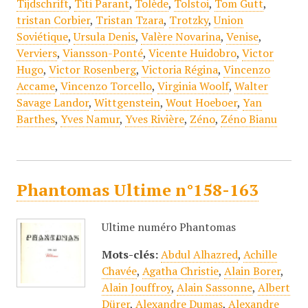
Tijdschrift
,
Titi Parant
,
Tolède
,
Tolstoi
,
Tom Gutt
,
tristan Corbier
,
Tristan Tzara
,
Trotzky
,
Union
Soviétique
,
Ursula Denis
,
Valère Novarina
,
Venise
,
Verviers
,
Viansson-Ponté
,
Vicente Huidobro
,
Victor
Hugo
,
Victor Rosenberg
,
Victoria Régina
,
Vincenzo
Accame
,
Vincenzo Torcello
,
Virginia Woolf
,
Walter
Savage Landor
,
Wittgenstein
,
Wout Hoeboer
,
Yan
Barthes
,
Yves Namur
,
Yves Rivière
,
Zéno
,
Zéno Bianu
Phantomas Ultime n°158-163
Ultime numéro Phantomas
Mots-clés:
Abdul Alhazred
,
Achille
Chavée
,
Agatha Christie
,
Alain Borer
,
Alain Jouffroy
,
Alain Sassonne
,
Albert
Dürer
,
Alexandre Dumas
,
Alexandre