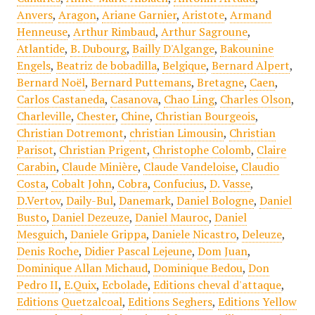
Anvers
,
Aragon
,
Ariane Garnier
,
Aristote
,
Armand
Henneuse
,
Arthur Rimbaud
,
Arthur Sagroune
,
Atlantide
,
B. Dubourg
,
Bailly D'Algange
,
Bakounine
Engels
,
Beatriz de bobadilla
,
Belgique
,
Bernard Alpert
,
Bernard Noël
,
Bernard Puttemans
,
Bretagne
,
Caen
,
Carlos Castaneda
,
Casanova
,
Chao Ling
,
Charles Olson
,
Charleville
,
Chester
,
Chine
,
Christian Bourgeois
,
Christian Dotremont
,
christian Limousin
,
Christian
Parisot
,
Christian Prigent
,
Christophe Colomb
,
Claire
Carabin
,
Claude Minière
,
Claude Vandeloise
,
Claudio
Costa
,
Cobalt John
,
Cobra
,
Confucius
,
D. Vasse
,
D.Vertov
,
Daily-Bul
,
Danemark
,
Daniel Bologne
,
Daniel
Busto
,
Daniel Dezeuze
,
Daniel Mauroc
,
Daniel
Mesguich
,
Daniele Grippa
,
Daniele Nicastro
,
Deleuze
,
Denis Roche
,
Didier Pascal Lejeune
,
Dom Juan
,
Dominique Allan Michaud
,
Dominique Bedou
,
Don
Pedro II
,
E.Quix
,
Ecbolade
,
Editions cheval d'attaque
,
Editions Quetzalcoal
,
Editions Seghers
,
Editions Yellow