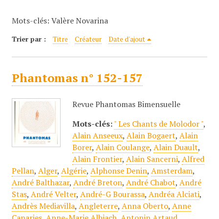
c
Mots-clés: Valère Novarina
i
p
Trier par :
Titre
Créateur
Date d'ajout
a
l
Phantomas n° 152-157
Revue Phantomas Bimensuelle
Mots-clés:
" Les Chants de Molodor "
,
Alain Anseeux
,
Alain Bogaert
,
Alain
Borer
,
Alain Coulange
,
Alain Duault
,
Alain Frontier
,
Alain Sancerni
,
Alfred
Pellan
,
Alger
,
Algérie
,
Alphonse Denin
,
Amsterdam
,
André Balthazar
,
André Breton
,
André Chabot
,
André
Stas
,
André Velter
,
André-G Bourassa
,
Andréa Alciati
,
Andrès Mediavilla
,
Angleterre
,
Anna Oberto
,
Anne
Canaries
,
Anne-Marie Albiach
,
Antonin Artaud
,