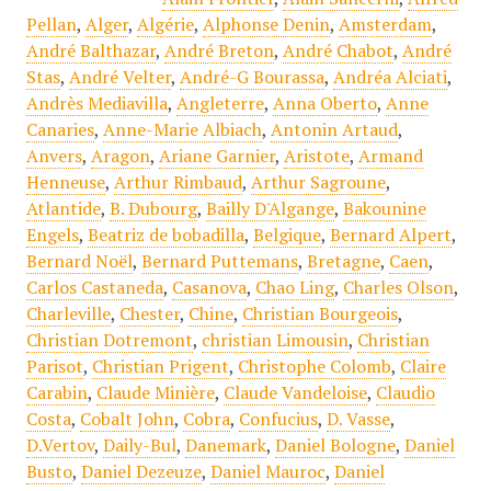
Pellan
,
Alger
,
Algérie
,
Alphonse Denin
,
Amsterdam
,
André Balthazar
,
André Breton
,
André Chabot
,
André
Stas
,
André Velter
,
André-G Bourassa
,
Andréa Alciati
,
Andrès Mediavilla
,
Angleterre
,
Anna Oberto
,
Anne
Canaries
,
Anne-Marie Albiach
,
Antonin Artaud
,
Anvers
,
Aragon
,
Ariane Garnier
,
Aristote
,
Armand
Henneuse
,
Arthur Rimbaud
,
Arthur Sagroune
,
Atlantide
,
B. Dubourg
,
Bailly D'Algange
,
Bakounine
Engels
,
Beatriz de bobadilla
,
Belgique
,
Bernard Alpert
,
Bernard Noël
,
Bernard Puttemans
,
Bretagne
,
Caen
,
Carlos Castaneda
,
Casanova
,
Chao Ling
,
Charles Olson
,
Charleville
,
Chester
,
Chine
,
Christian Bourgeois
,
Christian Dotremont
,
christian Limousin
,
Christian
Parisot
,
Christian Prigent
,
Christophe Colomb
,
Claire
Carabin
,
Claude Minière
,
Claude Vandeloise
,
Claudio
Costa
,
Cobalt John
,
Cobra
,
Confucius
,
D. Vasse
,
D.Vertov
,
Daily-Bul
,
Danemark
,
Daniel Bologne
,
Daniel
Busto
,
Daniel Dezeuze
,
Daniel Mauroc
,
Daniel