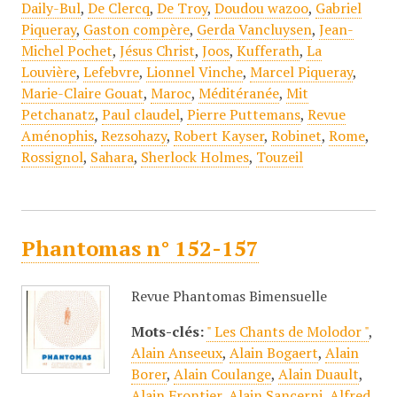
Daily-Bul
,
De Clercq
,
De Troy
,
Doudou wazoo
,
Gabriel
Piqueray
,
Gaston compère
,
Gerda Vancluysen
,
Jean-
Michel Pochet
,
Jésus Christ
,
Joos
,
Kufferath
,
La
Louvière
,
Lefebvre
,
Lionnel Vinche
,
Marcel Piqueray
,
Marie-Claire Gouat
,
Maroc
,
Méditéranée
,
Mit
Petchanatz
,
Paul claudel
,
Pierre Puttemans
,
Revue
Aménophis
,
Rezsohazy
,
Robert Kayser
,
Robinet
,
Rome
,
Rossignol
,
Sahara
,
Sherlock Holmes
,
Touzeil
Phantomas n° 152-157
Revue Phantomas Bimensuelle
Mots-clés:
" Les Chants de Molodor "
,
Alain Anseeux
,
Alain Bogaert
,
Alain
Borer
,
Alain Coulange
,
Alain Duault
,
Alain Frontier
,
Alain Sancerni
,
Alfred