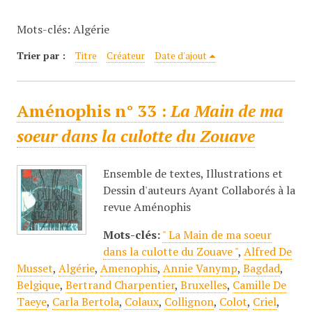
c
Mots-clés: Algérie
i
p
Trier par :
Titre
Créateur
Date d'ajout
a
l
Aménophis n° 33 :
La Main de ma
soeur dans la culotte du Zouave
Ensemble de textes, Illustrations et
Dessin d'auteurs Ayant Collaborés à la
revue Aménophis
Mots-clés:
" La Main de ma soeur
dans la culotte du Zouave "
,
Alfred De
Musset
,
Algérie
,
Amenophis
,
Annie Vanymp
,
Bagdad
,
Belgique
,
Bertrand Charpentier
,
Bruxelles
,
Camille De
Taeye
,
Carla Bertola
,
Colaux
,
Collignon
,
Colot
,
Criel
,