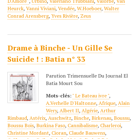
D'Amore "
,
Urbino
,
Valeriano Trubbiani
,
Valorbe
,
Van
Heurck
,
Vanni Viviani
,
Vendée
,
W.Hoeboer
,
Walter
Conrad Arensberg
,
Yves Rivière
,
Zeus
Drame à Binche - Un Gille Se
Suicide ! : Batia n° 33
Parution Trimensuelle Du Journal El
Batia Mourt Sou
Mots-clés:
" Le Bateau ivre "
,
A.Verhelle D'Haltonne
,
Afrique
,
Alain
Wery
,
Albert II
,
Algérie
,
Arthur
Rimbaud
,
Astérix
,
Auschwitz
,
Binche
,
Birkenau
,
Boussu
,
Boussu Bois
,
Burkina Faso
,
Cannibalisme
,
Charleroi
,
Christine Mordant
,
Cioran
,
Claude Bauwens
,