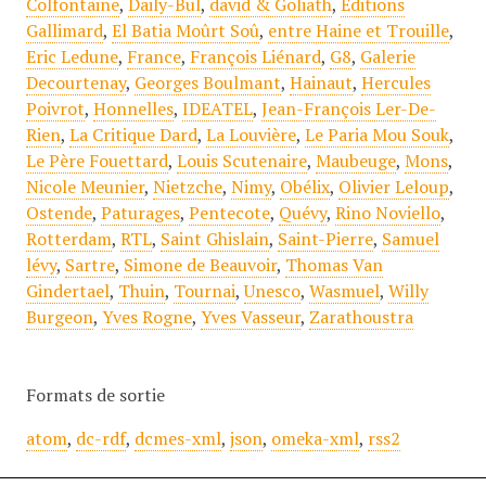
Colfontaine
,
Daily-Bul
,
david & Goliath
,
Editions
Gallimard
,
El Batia Moûrt Soû
,
entre Haine et Trouille
,
Eric Ledune
,
France
,
François Liénard
,
G8
,
Galerie
Decourtenay
,
Georges Boulmant
,
Hainaut
,
Hercules
Poivrot
,
Honnelles
,
IDEATEL
,
Jean-François Ler-De-
Rien
,
La Critique Dard
,
La Louvière
,
Le Paria Mou Souk
,
Le Père Fouettard
,
Louis Scutenaire
,
Maubeuge
,
Mons
,
Nicole Meunier
,
Nietzche
,
Nimy
,
Obélix
,
Olivier Leloup
,
Ostende
,
Paturages
,
Pentecote
,
Quévy
,
Rino Noviello
,
Rotterdam
,
RTL
,
Saint Ghislain
,
Saint-Pierre
,
Samuel
lévy
,
Sartre
,
Simone de Beauvoir
,
Thomas Van
Gindertael
,
Thuin
,
Tournai
,
Unesco
,
Wasmuel
,
Willy
Burgeon
,
Yves Rogne
,
Yves Vasseur
,
Zarathoustra
Formats de sortie
atom
,
dc-rdf
,
dcmes-xml
,
json
,
omeka-xml
,
rss2