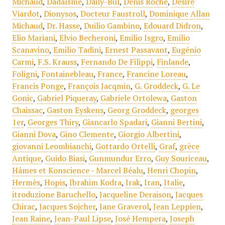
Michaud
,
Dadaïsme
,
Daily-Bul
,
Denis Roche
,
Désiré
Viardot
,
Dionysos
,
Docteur Faustroll
,
Dominique Allan
Michaud
,
Dr. Hasse
,
Duilio Gambino
,
Edouard Didron
,
Elio Mariani
,
Elvio Becheroni
,
Emilio Isgro
,
Emilio
Scanavino
,
Emilio Tadini
,
Ernest Passavant
,
Eugénio
Carmi
,
F.S. Krauss
,
Fernando De Filippi
,
Finlande
,
Foligni
,
Fontainebleau
,
France
,
Francine Loreau
,
Francis Ponge
,
François Jacqmin
,
G. Groddeck
,
G. Le
Gonic
,
Gabriel Piqueray
,
Gabriele Ortolewa
,
Gaston
Chaissac
,
Gaston Eyskens
,
Georg Groddeck
,
georges
1er
,
Georges Thiry
,
Giancarlo Spadari
,
Gianni Bertini
,
Gianni Dova
,
Gino Clemente
,
Giorgio Albertini
,
giovanni Leombianchi
,
Gottardo Ortelli
,
Graf
,
grèce
Antique
,
Guido Biasi
,
Gunmundur Erro
,
Guy Souriceau
,
Hâmes et Konscience - Marcel Béalu
,
Henri Chopin
,
Hermès
,
Hopis
,
Ibrahim Kodra
,
Irak
,
Iran
,
Italie
,
itroduzione Baruchello
,
Jacqueline Deraison
,
Jacques
Chirac
,
Jacques Sojcher
,
Jane Graverol
,
Jean Leppien
,
Jean Raine
,
Jean-Paul Lipse
,
José Hempera
,
Joseph