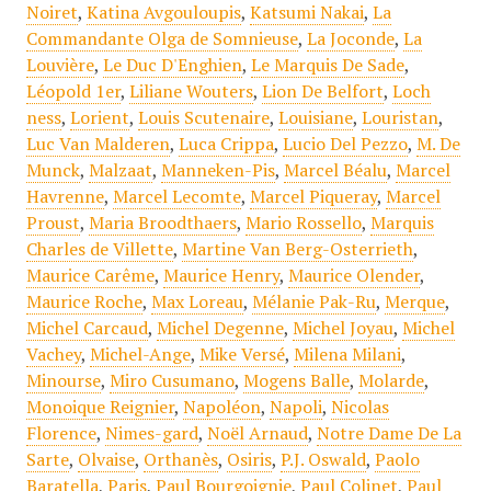
Noiret
,
Katina Avgouloupis
,
Katsumi Nakai
,
La
Commandante Olga de Somnieuse
,
La Joconde
,
La
Louvière
,
Le Duc D'Enghien
,
Le Marquis De Sade
,
Léopold 1er
,
Liliane Wouters
,
Lion De Belfort
,
Loch
ness
,
Lorient
,
Louis Scutenaire
,
Louisiane
,
Louristan
,
Luc Van Malderen
,
Luca Crippa
,
Lucio Del Pezzo
,
M. De
Munck
,
Malzaat
,
Manneken-Pis
,
Marcel Béalu
,
Marcel
Havrenne
,
Marcel Lecomte
,
Marcel Piqueray
,
Marcel
Proust
,
Maria Broodthaers
,
Mario Rossello
,
Marquis
Charles de Villette
,
Martine Van Berg-Osterrieth
,
Maurice Carême
,
Maurice Henry
,
Maurice Olender
,
Maurice Roche
,
Max Loreau
,
Mélanie Pak-Ru
,
Merque
,
Michel Carcaud
,
Michel Degenne
,
Michel Joyau
,
Michel
Vachey
,
Michel-Ange
,
Mike Versé
,
Milena Milani
,
Minourse
,
Miro Cusumano
,
Mogens Balle
,
Molarde
,
Monoique Reignier
,
Napoléon
,
Napoli
,
Nicolas
Florence
,
Nimes-gard
,
Noël Arnaud
,
Notre Dame De La
Sarte
,
Olvaise
,
Orthanès
,
Osiris
,
P.J. Oswald
,
Paolo
Baratella
,
Paris
,
Paul Bourgoignie
,
Paul Colinet
,
Paul