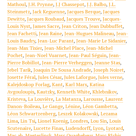
Mathoul
,
J.H. Prynne
,
J.J Chassepot
,
J.J. Balbo
,
J.L.
Steinmetz
,
Jack Keguenne
,
Jacques Berque
,
Jacques
Dewitte
,
Jacques Roubaud
,
Jacques Trouve
,
Jacques-
Louis Nyst
,
James Sacre
,
Jean Criton
,
Jean Dubbuffet
,
Jean Fachetti
,
Jean Raine
,
Jean-Hugues Malineau
,
Jean-
Louis Baudry
,
Jean-Luc Parant
,
Jean-Marie Le Sidanier
,
Jean-Max Tixier
,
Jean-Michel Place
,
Jean-Michel
Pochet
,
Jean-Noel Vuarnet
,
Jean-Paul Séguin
,
Jean-
Pierre Bobillot
,
Jean-Pierre Verheggen
,
Jeanne Stas
,
Jebel Tarik
,
Joaquin De Sousa Andrade
,
Joseph Noiret
,
Josette Féral
,
Jules César
,
Jules Laforgue
,
Jules verne
,
Kalejdoskop Forlag
,
Kant
,
Karl Marx
,
Katina
Avgouloupis
,
Kautzky
,
Kenneth White
,
Khlebnikov
,
Kristeva
,
La Louvière
,
La Matanza
,
Larousse
,
Laurent
Danon-Boileau
,
Le Gange
,
Lénine
,
Léon Gambetta
,
Léon Schwartzenberg
,
Leszek Kolakowski
,
Lezama
Lima
,
Lin Tsi
,
Lionel Koenig
,
Londres
,
Lou Sin
,
Louis
Scutenaire
,
Lucette Finas
,
Ludendorff
,
Lyon
,
Lyotard
,
Mac ab
,
Maeterlinck
,
Marc Quaghebeur
,
Marc RIchir
,