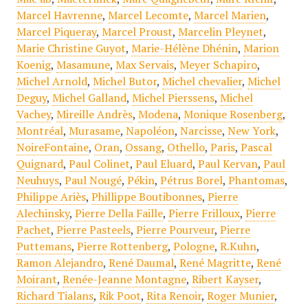
Marcel Havrenne
,
Marcel Lecomte
,
Marcel Marien
,
Marcel Piqueray
,
Marcel Proust
,
Marcelin Pleynet
,
Marie Christine Guyot
,
Marie-Hélène Dhénin
,
Marion
Koenig
,
Masamune
,
Max Servais
,
Meyer Schapiro
,
Michel Arnold
,
Michel Butor
,
Michel chevalier
,
Michel
Deguy
,
Michel Galland
,
Michel Pierssens
,
Michel
Vachey
,
Mireille Andrès
,
Modena
,
Monique Rosenberg
,
Montréal
,
Murasame
,
Napoléon
,
Narcisse
,
New York
,
NoireFontaine
,
Oran
,
Ossang
,
Othello
,
Paris
,
Pascal
Quignard
,
Paul Colinet
,
Paul Eluard
,
Paul Kervan
,
Paul
Neuhuys
,
Paul Nougé
,
Pékin
,
Pétrus Borel
,
Phantomas
,
Philippe Ariès
,
Phillippe Boutibonnes
,
Pierre
Alechinsky
,
Pierre Della Faille
,
Pierre Frilloux
,
Pierre
Pachet
,
Pierre Pasteels
,
Pierre Pourveur
,
Pierre
Puttemans
,
Pierre Rottenberg
,
Pologne
,
R.Kuhn
,
Ramon Alejandro
,
René Daumal
,
René Magritte
,
René
Moirant
,
Renée-Jeanne Montagne
,
Ribert Kayser
,
Richard Tialans
,
Rik Poot
,
Rita Renoir
,
Roger Munier
,