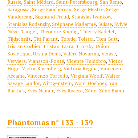
Russie
,
Saint Médard
,
Saint-Petersbourg
,
San Remo
,
Saragossa
,
Serge Fauchereau
,
Serge Mestre
,
Setge
Vandercam
,
Sigmund Freud
,
Stanislas Ivankow
,
Stanislas Rodansky
,
Stéphane Mallarmé
,
Suisse
,
Sylvie
Nève
,
Tanger
,
Théodore Koenig
,
Thierry Radelet
,
Tijdschrift
,
Titi Parant
,
Tolède
,
Tolstoi
,
Tom Gutt
,
tristan Corbier
,
Tristan Tzara
,
Trotzky
,
Union
Soviétique
,
Ursula Denis
,
Valère Novarina
,
Venise
,
Verviers
,
Viansson-Ponté
,
Vicente Huidobro
,
Victor
Hugo
,
Victor Rosenberg
,
Victoria Régina
,
Vincenzo
Accame
,
Vincenzo Torcello
,
Virginia Woolf
,
Walter
Savage Landor
,
Wittgenstein
,
Wout Hoeboer
,
Yan
Barthes
,
Yves Namur
,
Yves Rivière
,
Zéno
,
Zéno Bianu
Phantomas n° 133 - 139