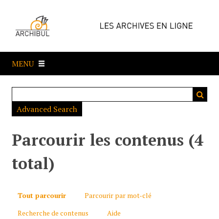
P
a
s
s
e
MENU
r
a
u
c
Advanced Search
o
n
t
Parcourir les contenus (4
e
n
total)
u
p
r
Tout parcourir
Parcourir par mot-clé
i
Recherche de contenus
Aide
n