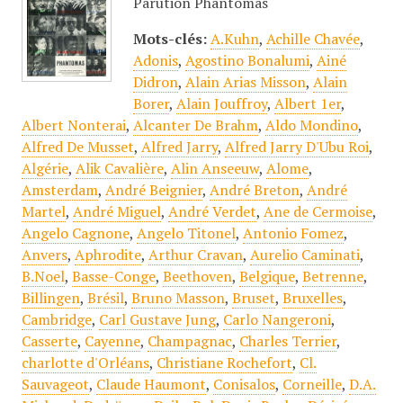
Parution Phantomas
Mots-clés:
A.Kuhn
,
Achille Chavée
,
Adonis
,
Agostino Bonalumi
,
Ainé
Didron
,
Alain Arias Misson
,
Alain
Borer
,
Alain Jouffroy
,
Albert 1er
,
Albert Nonterai
,
Alcanter De Brahm
,
Aldo Mondino
,
Alfred De Musset
,
Alfred Jarry
,
Alfred Jarry D'Ubu Roi
,
Algérie
,
Alik Cavalière
,
Alin Anseeuw
,
Alome
,
Amsterdam
,
André Beignier
,
André Breton
,
André
Martel
,
André Miguel
,
André Verdet
,
Ane de Cermoise
,
Angelo Cagnone
,
Angelo Titonel
,
Antonio Fomez
,
Anvers
,
Aphrodite
,
Arthur Cravan
,
Aurelio Caminati
,
B.Noel
,
Basse-Conge
,
Beethoven
,
Belgique
,
Betrenne
,
Billingen
,
Brésil
,
Bruno Masson
,
Bruset
,
Bruxelles
,
Cambridge
,
Carl Gustave Jung
,
Carlo Nangeroni
,
Casserte
,
Cayenne
,
Champagnac
,
Charles Terrier
,
charlotte d'Orléans
,
Christiane Rochefort
,
Cl.
Sauvageot
,
Claude Haumont
,
Conisalos
,
Corneille
,
D.A.