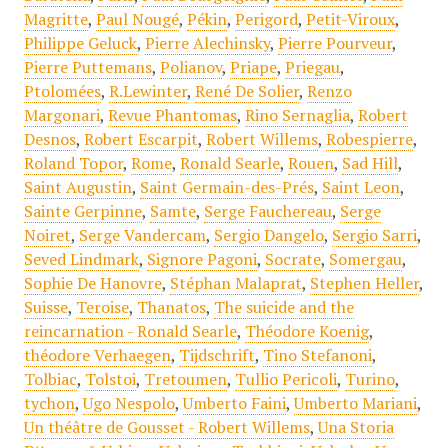
Magritte
,
Paul Nougé
,
Pékin
,
Perigord
,
Petit-Viroux
,
Philippe Geluck
,
Pierre Alechinsky
,
Pierre Pourveur
,
Pierre Puttemans
,
Polianov
,
Priape
,
Priegau
,
Ptolomées
,
R.Lewinter
,
René De Solier
,
Renzo
Margonari
,
Revue Phantomas
,
Rino Sernaglia
,
Robert
Desnos
,
Robert Escarpit
,
Robert Willems
,
Robespierre
,
Roland Topor
,
Rome
,
Ronald Searle
,
Rouen
,
Sad Hill
,
Saint Augustin
,
Saint Germain-des-Prés
,
Saint Leon
,
Sainte Gerpinne
,
Samte
,
Serge Fauchereau
,
Serge
Noiret
,
Serge Vandercam
,
Sergio Dangelo
,
Sergio Sarri
,
Seved Lindmark
,
Signore Pagoni
,
Socrate
,
Somergau
,
Sophie De Hanovre
,
Stéphan Malaprat
,
Stephen Heller
,
Suisse
,
Teroise
,
Thanatos
,
The suicide and the
reincarnation - Ronald Searle
,
Théodore Koenig
,
théodore Verhaegen
,
Tijdschrift
,
Tino Stefanoni
,
Tolbiac
,
Tolstoi
,
Tretoumen
,
Tullio Pericoli
,
Turino
,
tychon
,
Ugo Nespolo
,
Umberto Faini
,
Umberto Mariani
,
Un théâtre de Gousset - Robert Willems
,
Una Storia