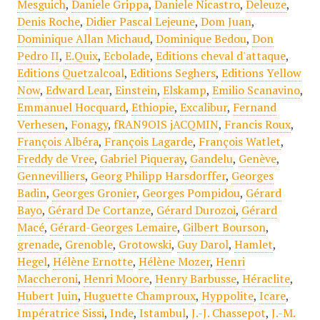
Mesguich
,
Daniele Grippa
,
Daniele Nicastro
,
Deleuze
,
Denis Roche
,
Didier Pascal Lejeune
,
Dom Juan
,
Dominique Allan Michaud
,
Dominique Bedou
,
Don
Pedro II
,
E.Quix
,
Ecbolade
,
Editions cheval d'attaque
,
Editions Quetzalcoal
,
Editions Seghers
,
Editions Yellow
Now
,
Edward Lear
,
Einstein
,
Elskamp
,
Emilio Scanavino
,
Emmanuel Hocquard
,
Ethiopie
,
Excalibur
,
Fernand
Verhesen
,
Fonagy
,
fRAN9OIS jACQMIN
,
Francis Roux
,
François Albéra
,
François Lagarde
,
François Watlet
,
Freddy de Vree
,
Gabriel Piqueray
,
Gandelu
,
Genève
,
Gennevilliers
,
Georg Philipp Harsdorffer
,
Georges
Badin
,
Georges Gronier
,
Georges Pompidou
,
Gérard
Bayo
,
Gérard De Cortanze
,
Gérard Durozoi
,
Gérard
Macé
,
Gérard-Georges Lemaire
,
Gilbert Bourson
,
grenade
,
Grenoble
,
Grotowski
,
Guy Darol
,
Hamlet
,
Hegel
,
Hélène Ernotte
,
Hélène Mozer
,
Henri
Maccheroni
,
Henri Moore
,
Henry Barbusse
,
Héraclite
,
Hubert Juin
,
Huguette Champroux
,
Hyppolite
,
Icare
,
Impératrice Sissi
,
Inde
,
Istambul
,
J.-J. Chassepot
,
J.-M.