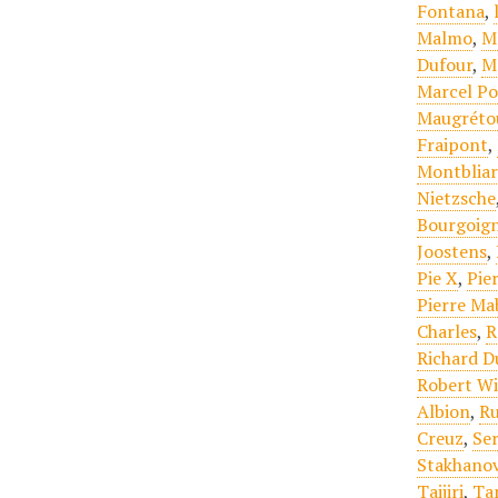
Fontana
,
Malmo
,
M
Dufour
,
M
Marcel Po
Maugréto
Fraipont
,
Montbliar
Nietzsche
Bourgoign
Joostens
,
Pie X
,
Pie
Pierre Mab
Charles
,
R
Richard D
Robert Wi
Albion
,
Ru
Creuz
,
Se
Stakhano
Taijiri
,
Ta