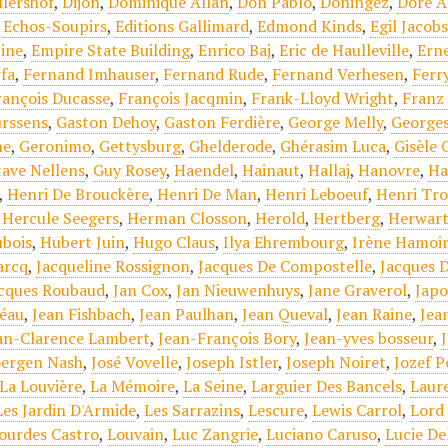
llershof
,
Dijon
,
Dominique Allan
,
Don Pablo
,
Doningez
,
Dore A
,
Echos-Soupirs
,
Editions Gallimard
,
Edmond Kinds
,
Egil Jacob
tine
,
Empire State Building
,
Enrico Baj
,
Eric de Haulleville
,
Erne
fa
,
Fernand Imhauser
,
Fernand Rude
,
Fernand Verhesen
,
Ferr
rançois Ducasse
,
François Jacqmin
,
Frank-Lloyd Wright
,
Franz
rssens
,
Gaston Dehoy
,
Gaston Ferdière
,
George Melly
,
Georges
ne
,
Geronimo
,
Gettysburg
,
Ghelderode
,
Ghérasim Luca
,
Gisèle 
ave Nellens
,
Guy Rosey
,
Haendel
,
Hainaut
,
Hallaj
,
Hanovre
,
Ha
,
Henri De Brouckère
,
Henri De Man
,
Henri Leboeuf
,
Henri Tro
,
Hercule Seegers
,
Herman Closson
,
Herold
,
Hertberg
,
Herwart
bois
,
Hubert Juin
,
Hugo Claus
,
Ilya Ehrembourg
,
Irène Hamoi
arcq
,
Jacqueline Rossignon
,
Jacques De Compostelle
,
Jacques 
cques Roubaud
,
Jan Cox
,
Jan Nieuwenhuys
,
Jane Graverol
,
Jap
éau
,
Jean Fishbach
,
Jean Paulhan
,
Jean Queval
,
Jean Raine
,
Jea
an-Clarence Lambert
,
Jean-François Bory
,
Jean-yves bosseur
,
oergen Nash
,
José Vovelle
,
Joseph Istler
,
Joseph Noiret
,
Jozef P
La Louvière
,
La Mémoire
,
La Seine
,
Larguier Des Bancels
,
Laur
Les Jardin D'Armide
,
Les Sarrazins
,
Lescure
,
Lewis Carrol
,
Lord
ourdes Castro
,
Louvain
,
Luc Zangrie
,
Luciano Caruso
,
Lucie De