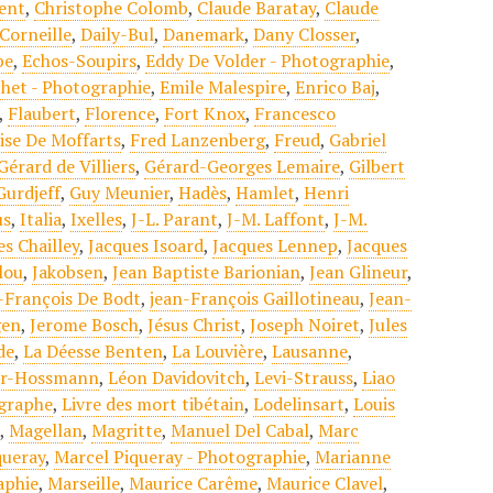
gent
,
Christophe Colomb
,
Claude Baratay
,
Claude
Corneille
,
Daily-Bul
,
Danemark
,
Dany Closser
,
be
,
Echos-Soupirs
,
Eddy De Volder - Photographie
,
chet - Photographie
,
Emile Malespire
,
Enrico Baj
,
,
Flaubert
,
Florence
,
Fort Knox
,
Francesco
ise De Moffarts
,
Fred Lanzenberg
,
Freud
,
Gabriel
Gérard de Villiers
,
Gérard-Georges Lemaire
,
Gilbert
Gurdjeff
,
Guy Meunier
,
Hadès
,
Hamlet
,
Henri
us
,
Italia
,
Ixelles
,
J-L. Parant
,
J-M. Laffont
,
J-M.
es Chailley
,
Jacques Isoard
,
Jacques Lennep
,
Jacques
lou
,
Jakobsen
,
Jean Baptiste Barionian
,
Jean Glineur
,
-François De Bodt
,
jean-François Gaillotineau
,
Jean-
gen
,
Jerome Bosch
,
Jésus Christ
,
Joseph Noiret
,
Jules
ade
,
La Déesse Benten
,
La Louvière
,
Lausanne
,
er-Hossmann
,
Léon Davidovitch
,
Levi-Strauss
,
Liao
ographe
,
Livre des mort tibétain
,
Lodelinsart
,
Louis
t
,
Magellan
,
Magritte
,
Manuel Del Cabal
,
Marc
queray
,
Marcel Piqueray - Photographie
,
Marianne
aphie
,
Marseille
,
Maurice Carême
,
Maurice Clavel
,