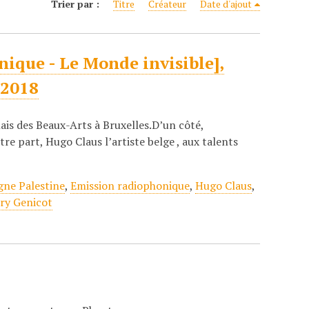
Trier par :
Titre
Créateur
Date d'ajout
nique - Le Monde invisible],
 2018
lais des Beaux-Arts à Bruxelles.D’un côté,
e part, Hugo Claus l’artiste belge , aux talents
ne Palestine
,
Emission radiophonique
,
Hugo Claus
,
ry Genicot