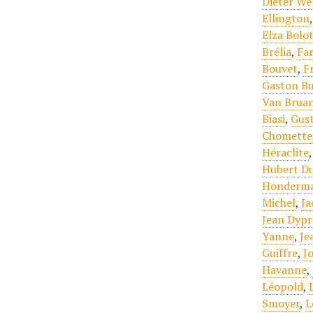
Dieter We
Ellington
Elza Bolo
Brélia
,
Far
Bouvet
,
F
Gaston Bu
Van Brua
Biasi
,
Gust
Chomette
Héraclite
Hubert Du
Honderm
Michel
,
Ja
Jean Dypr
Yanne
,
Je
Guiffre
,
J
Havanne
,
Léopold
,
Smoyer
,
L