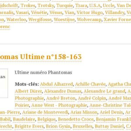
jdschrift
,
Trokes
,
Trotsky
,
Turquie
,
Tzara
,
U.S.A
,
Uccle
,
Van De
arnalis
,
Vasari
,
Vénétie
,
Vénus
,
Vian
,
Victor Hugo
,
Villandry
,
V
on
,
Waterloo
,
Wergifosse
,
Woestijne
,
Wolvecamp
,
Xavier Forne
orenc
omas Ultime n°158-163
Ultime numéro Phantomas
Mots-clés:
Abdul Alhazred
,
Achille Chavée
,
Agatha Chr
Albert Dürer
,
Alexandre Dumas
,
Alexandre Le grand
,
A
Photographie
,
André Breton
,
André Colpin
,
André Ma
Poirier
,
Anne West - Photographie
,
Anne-Christine Tal
an-Pierre
,
Ariane de Monteverdi
,
Arias Misson
,
Ariel Denis
,
Ar
,
Babil
,
Baudelaire
,
Belgique
,
Benedetto Croce
,
Benjamin Frankl
Brecht
,
Brigitte Evers
,
Brion Gysin
,
Bruxelles
,
Buttay Daniel
,
C.