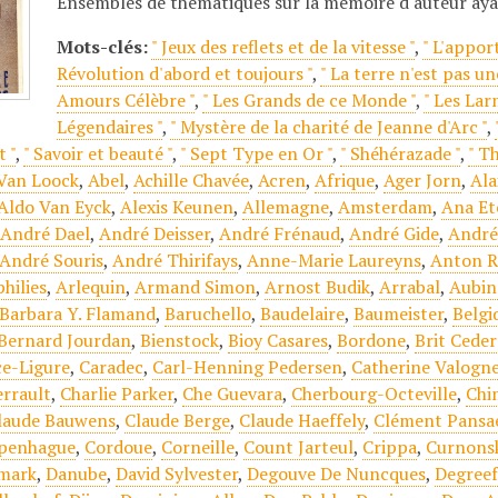
Ensembles de thématiques sur la mémoire d'auteur ay
Mots-clés:
" Jeux des reflets et de la vitesse "
,
" L'appor
Révolution d'abord et toujours "
,
" La terre n'est pas un
Amours Célèbre "
,
" Les Grands de ce Monde "
,
" Les Lar
Légendaires "
,
" Mystère de la charité de Jeanne d'Arc "
,
 "
,
" Savoir et beauté "
,
" Sept Type en Or "
,
" Shéhérazade "
,
" T
 Van Loock
,
Abel
,
Achille Chavée
,
Acren
,
Afrique
,
Ager Jorn
,
Ala
Aldo Van Eyck
,
Alexis Keunen
,
Allemagne
,
Amsterdam
,
Ana Et
,
André Dael
,
André Deisser
,
André Frénaud
,
André Gide
,
André
André Souris
,
André Thirifays
,
Anne-Marie Laureyns
,
Anton R
hilies
,
Arlequin
,
Armand Simon
,
Arnost Budik
,
Arrabal
,
Aubin
Barbara Y. Flamand
,
Baruchello
,
Baudelaire
,
Baumeister
,
Belgi
Bernard Jourdan
,
Bienstock
,
Bioy Casares
,
Bordone
,
Brit Cede
ce-Ligure
,
Caradec
,
Carl-Henning Pedersen
,
Catherine Valogn
errault
,
Charlie Parker
,
Che Guevara
,
Cherbourg-Octeville
,
Chi
laude Bauwens
,
Claude Berge
,
Claude Haeffely
,
Clément Pansa
penhague
,
Cordoue
,
Corneille
,
Count Jarteul
,
Crippa
,
Curnons
mark
,
Danube
,
David Sylvester
,
Degouve De Nuncques
,
Degree