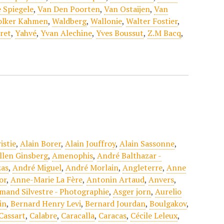
 Spiegele
,
Van Den Poorten
,
Van Ostaijen
,
Van
olker Kahmen
,
Waldberg
,
Wallonie
,
Walter Fostier
,
ret
,
Yahvé
,
Yvan Alechine
,
Yves Boussut
,
Z.M Bacq
,
istie
,
Alain Borer
,
Alain Jouffroy
,
Alain Sassonne
,
llen Ginsberg
,
Amenophis
,
André Balthazar -
zas
,
André Miguel
,
André Morlain
,
Angleterre
,
Anne
or
,
Anne-Marie La Fère
,
Antonin Artaud
,
Anvers
,
mand Silvestre - Photographie
,
Asger jorn
,
Aurelio
in
,
Bernard Henry Levi
,
Bernard Jourdan
,
Boulgakov
,
Cassart
,
Calabre
,
Caracalla
,
Caracas
,
Cécile Leleux
,