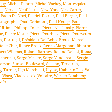
guy
,
Michel Dubret
,
Michel Vachey
,
Montesquieu
,
on
,
Nerval
,
Neufchatel
,
New-York
,
Nick Carter
,
,
Paolo Da Novi
,
Patrick Poirier
,
Paul Berger
,
Paul
otographie
,
Paul Gerimont
,
Paul Nougé
,
Paul
Ultime
,
Philippe Jones
,
Pierre Alechinsky
,
Pierre
se
,
Pierre Motaz
,
Pierre Pourbaix
,
Pierre Pourveurs -
h
,
Portugal
,
Président Del Bobo
,
Proust Marcel
,
René Char
,
Renée Brock
,
Renzo Margonari
,
Rhinton
,
bert Willems
,
Roland Barthes
,
Roland Delcol
,
Roma
,
uchereau
,
Serge Mestre
,
Serge Vandercam
,
Sergio
erson
,
Sunset Boulevard
,
Susano
,
Tervuren
,
y
,
Turner
,
Ugo Marchetti
,
Ulysse
,
Umberto Eco
,
Vale
e
,
Viseu
,
Vladivostok
,
Voltaire
,
Werner Lambersy
,
vière