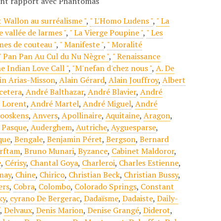
ant rapport avec Phantomas
t Wallon au surréalisme "
,
" L'Homo Ludens "
,
" La
e vallée de larmes "
,
" La Vierge Poupine "
,
" Les
mes de couteau "
,
" Manifeste "
,
" Moralité
" Pan Pan Au Cul du Nu Nègre "
,
" Renaissance
he Indian Love Call "
,
"M'nefan d'chez nous "
,
A. De
in Arias-Misson
,
Alain Gérard
,
Alain Jouffroy
,
Albert
cetera
,
André Balthazar
,
André Blavier
,
André
 Lorent
,
André Martel
,
André Miguel
,
André
ooskens
,
Anvers
,
Apollinaire
,
Aquitaine
,
Aragon
,
 Pasque
,
Auderghem
,
Autriche
,
Ayguesparse
,
que
,
Bengale
,
Benjamin Péret
,
Bergson
,
Bernard
rrftam
,
Bruno Munari
,
Byzance
,
Cabinet Maldoror
,
e
,
Cérisy
,
Chantal Goya
,
Charleroi
,
Charles Estienne
,
may
,
Chine
,
Chirico
,
Christian Beck
,
Christian Bussy
,
ers
,
Cobra
,
Colombo
,
Colorado Springs
,
Constant
ky
,
cyrano De Bergerac
,
Dadaïsme
,
Dadaiste
,
Daily-
f
,
Delvaux
,
Denis Marion
,
Denise Grangé
,
Diderot
,