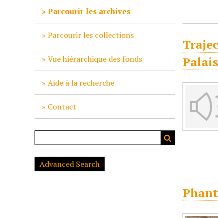
c
Parcourir les archives
i
p
Parcourir les collections
Trajec
a
l
Vue hiérarchique des fonds
Palais
Aide à la recherche
Contact
Advanced Search
Phant