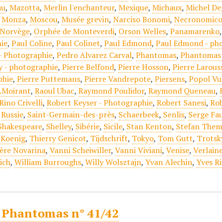
au
,
Mazotta
,
Merlin l'enchanteur
,
Mexique
,
Michaux
,
Michel De
,
Monza
,
Moscou
,
Musée grevin
,
Narciso Bonomi
,
Necronomic
Norvège
,
Orphée de Monteverdi
,
Orson Welles
,
Panamarenko
ie
,
Paul Coline
,
Paul Colinet
,
Paul Edmond
,
Paul Edmond - ph
- Photographie
,
Pedro Alvarez Carval
,
Phantomas
,
Phantomas 
y - photographie
,
Pierre Belfond
,
Pierre Hosson
,
Pierre Larous
phie
,
Pierre Puttemans
,
Pierre Vandrepote
,
Piersens
,
Popol Vu
.Moirant
,
Raoul Ubac
,
Raymond Poulidor
,
Raymond Queneau
,
Rino Crivelli
,
Robert Keyser - Photographie
,
Robert Sanesi
,
Ro
,
Russie
,
Saint-Germain-des-près
,
Schaerbeek
,
Senlis
,
Serge Fa
Shakespeare
,
Shelley
,
Sibérie
,
Sicile
,
Stan Kenton
,
Stefan Them
 Koenig
,
Thierry Genicot
,
Tijdschrift
,
Tokyo
,
Tom Gutt
,
Trotsk
ère Novarina
,
Vanni Scheiwiller
,
Vanni Viviani
,
Venise
,
Verlain
ich
,
William Burroughs
,
Willy Wolsztajn
,
Yvan Alechin
,
Yves Ri
 Phantomas n° 41/42