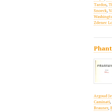
Tardos
,
Ti
Snoeck
,
V
Washingt
Zdenec L
Phant
Argoud Je
Caminati
Brauner
,