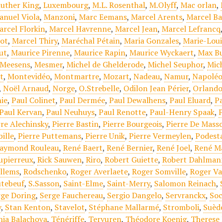
luther King
,
Luxembourg
,
M.L. Rosenthal
,
M.Olyff
,
Mac orlan
,
anuel Viola
,
Manzoni
,
Marc Eemans
,
Marcel Arents
,
Marcel Ba
arcel Florkin
,
Marcel Havrenne
,
Marcel Jean
,
Marcel Lefrancq
ot
,
Marcel Thiry
,
Maréchal Pétain
,
Maria Gonzales
,
Marie-Lou
ut
,
Maurice Pirenne
,
Maurice Rapin
,
Maurice Wyckaert
,
Max Bu
Meesens
,
Mesmer
,
Michel de Ghelderode
,
Michel Seuphor
,
Mic
t
,
Montevidéo
,
Montmartre
,
Mozart
,
Nadeau
,
Namur
,
Napoléo
,
Noël Arnaud
,
Norge
,
O.Strebelle
,
Odilon Jean Périer
,
Orlando
ie
,
Paul Colinet
,
Paul Dermée
,
Paul Dewalhens
,
Paul Eluard
,
Pa
Paul Kervan
,
Paul Neuhuys
,
Paul Renotte
,
Paul-Henry Spaak
,
rre Alechinsky
,
Pierre Bastin
,
Pierre Bourgeois
,
Pierre De Mass
ille
,
Pierre Puttemans
,
Pierre Unik
,
Pierre Vermeylen
,
Podest
aymond Rouleau
,
René Baert
,
René Bernier
,
René Joel
,
René M
upierreux
,
Rick Sauwen
,
Riro
,
Robert Guiette
,
Robert Dahlman
llems
,
Rodschenko
,
Roger Averlaete
,
Roger Somville
,
Roger V
tebeuf
,
S.Sasson
,
Saint-Elme
,
Saint-Merry
,
Salomon Reinach
,
rge Doring
,
Serge Fauchereau
,
Sergio Dangelo
,
Servranckx
,
Soc
v
,
Stan Kenton
,
Stavelot
,
Stéphane Mallarmé
,
Stromboli
,
Suèd
nia Balachova
,
Ténériffe
,
Tervuren
,
Théodore Koenig
,
Therese