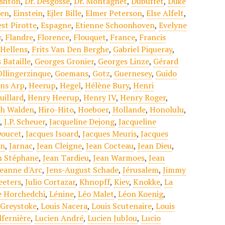
shton
,
Dr. Desgosse
,
Dr. Montagnet
,
Dubuffet
,
Duke
sen
,
Einstein
,
Ejler Bille
,
Elmer Peterson
,
Else Alfelt
,
st Pirotte
,
Espagne
,
Etienne Schoonhoven
,
Evelyne
y
,
Flandre
,
Florence
,
Flouquet
,
France
,
Francis
 Hellens
,
Frits Van Den Berghe
,
Gabriel Piqueray
,
 Bataille
,
Georges Gronier
,
Georges Linze
,
Gérard
Ollingerzinque
,
Goemans
,
Gotz
,
Guernesey
,
Guido
ns Arp
,
Heerup
,
Hegel
,
Hélène Bury
,
Henri
uillard
,
Henry Heerup
,
Henry IV
,
Henry Roger
,
h Walden
,
Hiro-Hito
,
Hoeboer
,
Hollande
,
Honolulu
,
r
,
J.P. Scheuer
,
Jacqueline Dejong
,
Jacqueline
Doucet
,
Jacques Isoard
,
Jacques Meuris
,
Jacques
on
,
Jarnac
,
Jean Cleigne
,
Jean Cocteau
,
Jean Dieu
,
n Stéphane
,
Jean Tardieu
,
Jean Warmoes
,
Jean
Jeanne d'Arc
,
Jens-August Schade
,
Jérusalem
,
Jimmy
eeters
,
Julio Cortazar
,
Khnopff
,
Kiev
,
Knokke
,
La
e Horchedchi
,
Lénine
,
Léo Malet
,
Léon Koenig
,
 Greystoke
,
Louis Nacera
,
Louis Scutenaire
,
Louis
lfernière
,
Lucien André
,
Lucien Jublou
,
Lucio