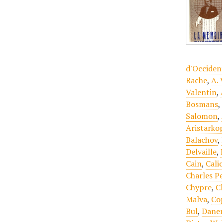
d'Occident
Rache
,
A.
Valentin
,
Bosmans
Salomon
,
Aristarkop
Balachov
,
Delvaille
,
Cain
,
Cali
Charles P
Chypre
,
C
Malva
,
Co
Bul
,
Dane