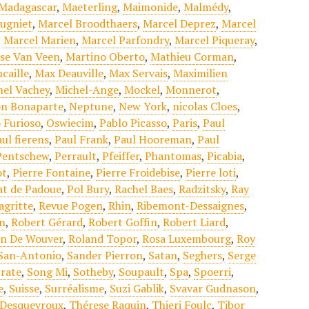
Madagascar
,
Maeterling
,
Maimonide
,
Malmédy
,
ugniet
,
Marcel Broodthaers
,
Marcel Deprez
,
Marcel
,
Marcel Marien
,
Marcel Parfondry
,
Marcel Piqueray
,
ise Van Veen
,
Martino Oberto
,
Mathieu Corman
,
caille
,
Max Deauville
,
Max Servais
,
Maximilien
hel Vachey
,
Michel-Ange
,
Mockel
,
Monnerot
,
n Bonaparte
,
Neptune
,
New York
,
nicolas Cloes
,
 Furioso
,
Oswiecim
,
Pablo Picasso
,
Paris
,
Paul
ul fierens
,
Paul Frank
,
Paul Hooreman
,
Paul
Pentschew
,
Perrault
,
Pfeiffer
,
Phantomas
,
Picabia
,
ot
,
Pierre Fontaine
,
Pierre Froidebise
,
Pierre loti
,
at de Padoue
,
Pol Bury
,
Rachel Baes
,
Radzitsky
,
Ray
agritte
,
Revue Pogen
,
Rhin
,
Ribemont-Dessaignes
,
n
,
Robert Gérard
,
Robert Goffin
,
Robert Liard
,
an De Wouver
,
Roland Topor
,
Rosa Luxembourg
,
Roy
San-Antonio
,
Sander Pierron
,
Satan
,
Seghers
,
Serge
rate
,
Song Mi
,
Sotheby
,
Soupault
,
Spa
,
Spoerri
,
e
,
Suisse
,
Surréalisme
,
Suzi Gablik
,
Svavar Gudnason
,
 Desqueyroux
,
Thérese Raquin
,
Thieri Foulc
,
Tibor