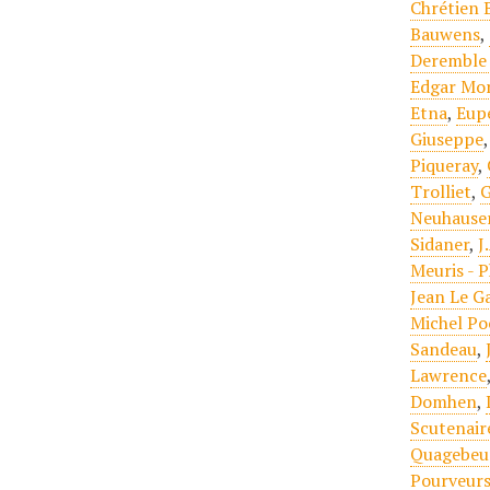
Chrétien 
Bauwens
,
Deremble 
Edgar Mo
Etna
,
Eup
Giuseppe
Piqueray
,
Trolliet
,
G
Neuhause
Sidaner
,
J
Meuris - 
Jean Le G
Michel Po
Sandeau
,
Lawrence
Domhen
,
Scutenair
Quagebeu
Pourveurs