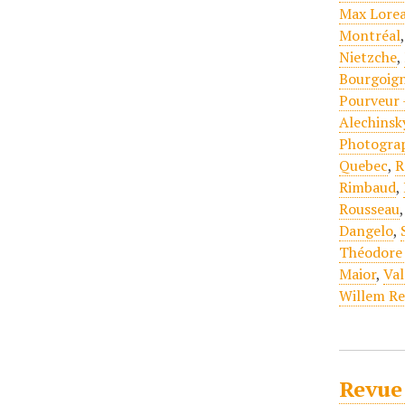
Max Lore
Montréal
Nietzche
,
Bourgoign
Pourveur 
Alechinsk
Photogra
Quebec
,
R
Rimbaud
,
Rousseau
Dangelo
,
Théodore
Maior
,
Val
Willem Re
Revue