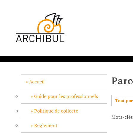
P
a
s
s
e
r
a
u
c
o
n
Parc
t
Accueil
e
n
Guide pour les professionnels
Tout par
u
p
Politique de collecte
Mots-clés
r
i
Règlement
n