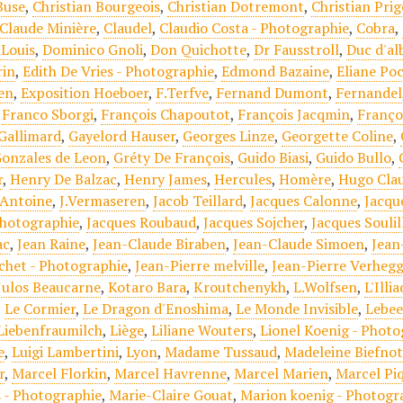
Buse
,
Christian Bourgeois
,
Christian Dotremont
,
Christian Pri
Claude Minière
,
Claudel
,
Claudio Costa - Photographie
,
Cobra
,
Louis
,
Dominico Gnoli
,
Don Quichotte
,
Dr Fausstroll
,
Duc d'al
rin
,
Edith De Vries - Photographie
,
Edmond Bazaine
,
Eliane Po
en
,
Exposition Hoeboer
,
F.Terfve
,
Fernand Dumont
,
Fernandel
,
Franco Sborgi
,
François Chapoutot
,
François Jacqmin
,
Franço
Gallimard
,
Gayelord Hauser
,
Georges Linze
,
Georgette Coline
,
onzales de Leon
,
Gréty De François
,
Guido Biasi
,
Guido Bullo
,
r
,
Henry De Balzac
,
Henry James
,
Hercules
,
Homère
,
Hugo Cla
.Antoine
,
J.Vermaseren
,
Jacob Teillard
,
Jacques Calonne
,
Jacqu
Photographie
,
Jacques Roubaud
,
Jacques Sojcher
,
Jacques Soulil
ac
,
Jean Raine
,
Jean-Claude Biraben
,
Jean-Claude Simoen
,
Jean
chet - Photographie
,
Jean-Pierre melville
,
Jean-Pierre Verheg
Julos Beaucarne
,
Kotaro Bara
,
Kroutchenykh
,
L.Wolfsen
,
L'Illi
,
Le Cormier
,
Le Dragon d'Enoshima
,
Le Monde Invisible
,
Lebe
Liebenfraumilch
,
Liège
,
Liliane Wouters
,
Lionel Koenig - Phot
e
,
Luigi Lambertini
,
Lyon
,
Madame Tussaud
,
Madeleine Biefno
r
,
Marcel Florkin
,
Marcel Havrenne
,
Marcel Marien
,
Marcel Pi
 - Photographie
,
Marie-Claire Gouat
,
Marion koenig - Photogr