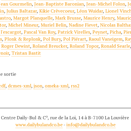
Jean Gourmelin
,
Jean-Baptiste Baronian
,
Jean-Michel Folon
,
J
in
,
Julius Baltazar
,
Kikie Crêvecoeur
,
Léon Wuidar
,
Lionel Vinc
astro
,
Margot Planquelle
,
Mark Brusse
,
Maurice Henry
,
Mauric
tor
,
Michel Mineur
,
Muriel Belin
,
Nadine Fievet
,
Nicolas Baltha
 l'escargot
,
Pascal Van Roy
,
Patrick Virelles
,
Peynet
,
Picha
,
Pie
s
,
Plonk & Replonk
,
Pol Bury
,
Pol Piérart
,
Raoul Vaneigem
,
Ra
,
Roger Dewint
,
Roland Breucker
,
Roland Topor
,
Ronald Searle
enoir
,
Tristan Bastit
e sortie
rdf
,
dcmes-xml
,
json
,
omeka-xml
,
rss2
o
Centre Daily-Bul & C
, rue de la Loi, 14 à B-7100 La Louvière
www.dailybulandco.be
-
info@dailybulandco.be