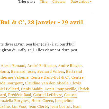
Trier par :
Titre
Créateur
Date d'ajout
ul & C°, 28 janvier - 29 avril
s divers.D’un peu hier (déjà) à aujourd’hui
e giron du Daily-Bul. Elles viennent d’un peu
,
Alexis Renaud
,
André Balthazar
,
André Blavier
,
Monti
,
Bernard Josse
,
Bernard Villers
,
Bertrand
therine Valogne
,
Centre Daily-Bul & C°
,
Centre
ude Bourgeyx
,
Claudine Van den Abeele
,
Clovis
iel Pelletti
,
Denis Mahin
,
Denis Pouppeville
,
Ehrich
nard
,
Frédéric Baal
,
Gabriel Lefebvre
,
Gaston
raziella Borghesi
,
Henri Cueco
,
Jacqueline
Lizène
,
Jan Voss
,
Jean Clerté
,
Jean Cortot
,
Jean