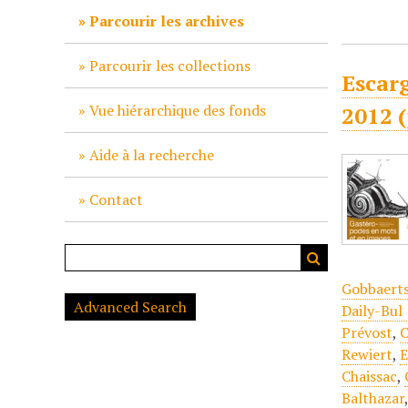
c
Parcourir les archives
i
p
Parcourir les collections
Escarg
a
l
Vue hiérarchique des fonds
2012 
Aide à la recherche
Contact
Gobbaert
Advanced Search
Daily-Bul 
Prévost
,
C
Rewiert
,
E
Chaissac
,
Balthazar