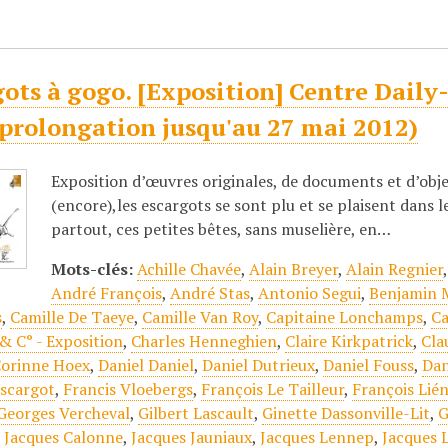
ots à gogo. [Exposition] Centre Daily-B
(prolongation jusqu'au 27 mai 2012)
Exposition d’œuvres originales, de documents et d’objet
(encore),les escargots se sont plu et se plaisent dans l
partout, ces petites bêtes, sans muselière, en…
Mots-clés:
Achille Chavée
,
Alain Breyer
,
Alain Regnier
André François
,
André Stas
,
Antonio Segui
,
Benjamin 
s
,
Camille De Taeye
,
Camille Van Roy
,
Capitaine Lonchamps
,
Ca
& C° - Exposition
,
Charles Henneghien
,
Claire Kirkpatrick
,
Cla
orinne Hoex
,
Daniel Daniel
,
Daniel Dutrieux
,
Daniel Fouss
,
Dan
scargot
,
Francis Vloebergs
,
François Le Tailleur
,
François Lié
Georges Vercheval
,
Gilbert Lascault
,
Ginette Dassonville-Lit
,
G
,
Jacques Calonne
,
Jacques Jauniaux
,
Jacques Lennep
,
Jacques 