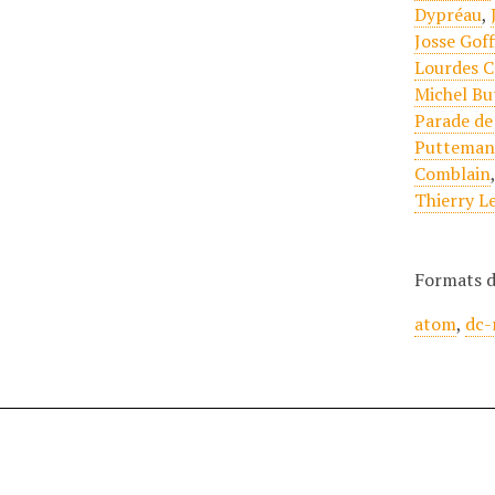
Dypréau
,
Josse Goff
Lourdes C
Michel Bu
Parade de
Putteman
Comblain
Thierry L
Formats d
atom
,
dc-