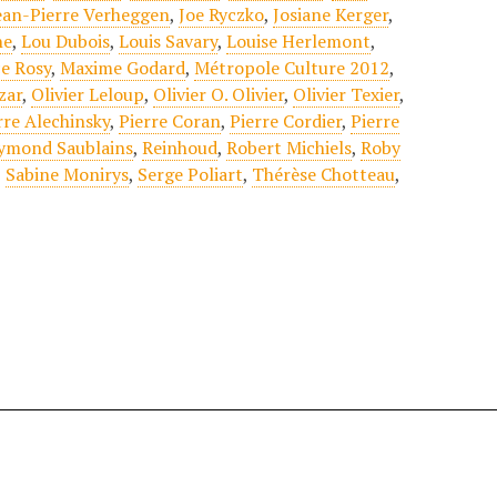
ean-Pierre Verheggen
,
Joe Ryczko
,
Josiane Kerger
,
he
,
Lou Dubois
,
Louis Savary
,
Louise Herlemont
,
e Rosy
,
Maxime Godard
,
Métropole Culture 2012
,
zar
,
Olivier Leloup
,
Olivier O. Olivier
,
Olivier Texier
,
rre Alechinsky
,
Pierre Coran
,
Pierre Cordier
,
Pierre
ymond Saublains
,
Reinhoud
,
Robert Michiels
,
Roby
,
Sabine Monirys
,
Serge Poliart
,
Thérèse Chotteau
,