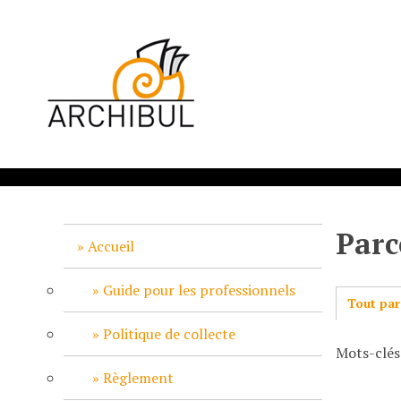
P
a
s
s
e
r
a
u
c
o
n
Parc
t
Accueil
e
n
Guide pour les professionnels
Tout par
u
p
Politique de collecte
Mots-clés:
r
i
Règlement
n