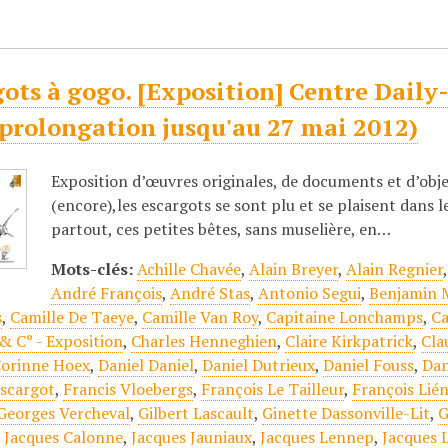
ots à gogo. [Exposition] Centre Daily-B
(prolongation jusqu'au 27 mai 2012)
Exposition d’œuvres originales, de documents et d’objet
(encore),les escargots se sont plu et se plaisent dans l
partout, ces petites bêtes, sans muselière, en…
Mots-clés:
Achille Chavée
,
Alain Breyer
,
Alain Regnier
André François
,
André Stas
,
Antonio Segui
,
Benjamin 
s
,
Camille De Taeye
,
Camille Van Roy
,
Capitaine Lonchamps
,
Ca
& C° - Exposition
,
Charles Henneghien
,
Claire Kirkpatrick
,
Cla
orinne Hoex
,
Daniel Daniel
,
Daniel Dutrieux
,
Daniel Fouss
,
Dan
scargot
,
Francis Vloebergs
,
François Le Tailleur
,
François Lié
Georges Vercheval
,
Gilbert Lascault
,
Ginette Dassonville-Lit
,
G
,
Jacques Calonne
,
Jacques Jauniaux
,
Jacques Lennep
,
Jacques 