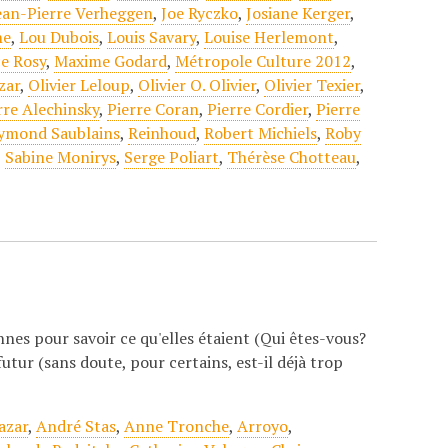
ean-Pierre Verheggen
,
Joe Ryczko
,
Josiane Kerger
,
he
,
Lou Dubois
,
Louis Savary
,
Louise Herlemont
,
e Rosy
,
Maxime Godard
,
Métropole Culture 2012
,
zar
,
Olivier Leloup
,
Olivier O. Olivier
,
Olivier Texier
,
rre Alechinsky
,
Pierre Coran
,
Pierre Cordier
,
Pierre
ymond Saublains
,
Reinhoud
,
Robert Michiels
,
Roby
,
Sabine Monirys
,
Serge Poliart
,
Thérèse Chotteau
,
nes pour savoir ce qu'elles étaient (Qui êtes-vous?
futur (sans doute, pour certains, est-il déjà trop
azar
,
André Stas
,
Anne Tronche
,
Arroyo
,