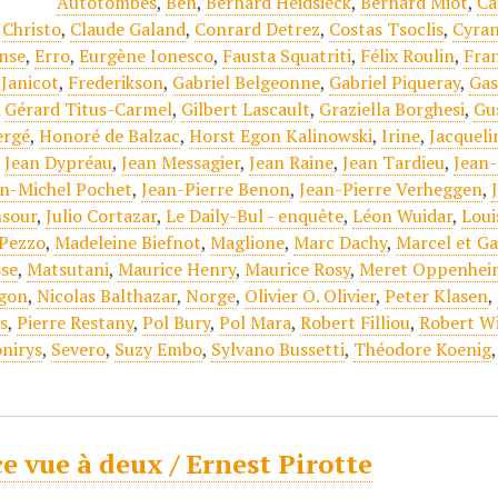
Autotombes
,
Ben
,
Bernard Heidsieck
,
Bernard Miot
,
Ca
,
Christo
,
Claude Galand
,
Conrard Detrez
,
Costas Tsoclis
,
Cyran
onse
,
Erro
,
Eurgène Ionesco
,
Fausta Squatriti
,
Félix Roulin
,
Fran
 Janicot
,
Frederikson
,
Gabriel Belgeonne
,
Gabriel Piqueray
,
Gas
,
Gérard Titus-Carmel
,
Gilbert Lascault
,
Graziella Borghesi
,
Gu
ergé
,
Honoré de Balzac
,
Horst Egon Kalinowski
,
Irine
,
Jacqueli
,
Jean Dypréau
,
Jean Messagier
,
Jean Raine
,
Jean Tardieu
,
Jean-
an-Michel Pochet
,
Jean-Pierre Benon
,
Jean-Pierre Verheggen
,
nsour
,
Julio Cortazar
,
Le Daily-Bul - enquête
,
Léon Wuidar
,
Loui
 Pezzo
,
Madeleine Biefnot
,
Maglione
,
Marc Dachy
,
Marcel et Ga
se
,
Matsutani
,
Maurice Henry
,
Maurice Rosy
,
Meret Oppenhei
agon
,
Nicolas Balthazar
,
Norge
,
Olivier O. Olivier
,
Peter Klasen
,
s
,
Pierre Restany
,
Pol Bury
,
Pol Mara
,
Robert Filliou
,
Robert W
nirys
,
Severo
,
Suzy Embo
,
Sylvano Bussetti
,
Théodore Koenig
e vue à deux / Ernest Pirotte