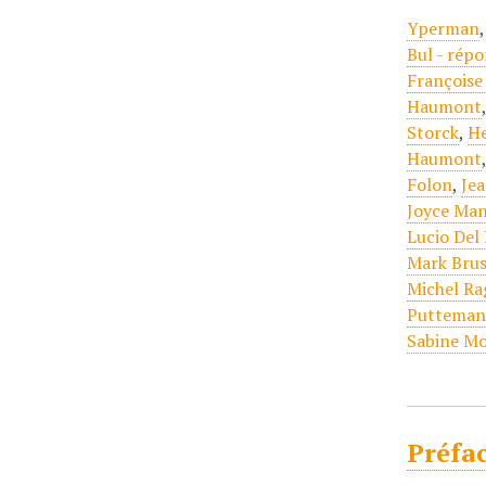
Yperman
Bul - rép
Françoise
Haumont
Storck
,
H
Haumont
Folon
,
Je
Joyce Ma
Lucio Del
Mark Brus
Michel R
Putteman
Sabine Mo
Préfac