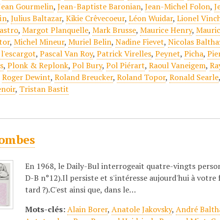
Jean Gourmelin
,
Jean-Baptiste Baronian
,
Jean-Michel Folon
,
J
in
,
Julius Baltazar
,
Kikie Crêvecoeur
,
Léon Wuidar
,
Lionel Vinc
astro
,
Margot Planquelle
,
Mark Brusse
,
Maurice Henry
,
Mauric
tor
,
Michel Mineur
,
Muriel Belin
,
Nadine Fievet
,
Nicolas Baltha
 l'escargot
,
Pascal Van Roy
,
Patrick Virelles
,
Peynet
,
Picha
,
Pie
s
,
Plonk & Replonk
,
Pol Bury
,
Pol Piérart
,
Raoul Vaneigem
,
Ra
,
Roger Dewint
,
Roland Breucker
,
Roland Topor
,
Ronald Searle
enoir
,
Tristan Bastit
ombes
En 1968, le Daily-Bul interrogeait quatre-vingts person
D-B n°12).Il persiste et s'intéresse aujourd'hui à votre 
tard ?).C'est ainsi que, dans le…
Mots-clés:
Alain Borer
,
Anatole Jakovsky
,
André Balth