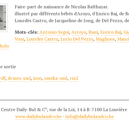
Faire-part de naissance de Nicolas Balthazar.
illustré par différents bébés d'Aroyo, d'Enrico Baj, de R
Lourdès Castro, de Jacqueline de Jong, de Del Pezzo, 
Mots-clés:
Antonio Segui
,
Arroyo
,
Biasi
,
Enrico Baj
,
Gi
Voss
,
Lourdes Castro
,
Lucio Del Pezzo
,
Maglione
,
Mauri
holo
e sortie
rdf
,
dcmes-xml
,
json
,
omeka-xml
,
rss2
o
Centre Daily-Bul & C
, rue de la Loi, 14 à B-7100 La Louvière
www.dailybulandco.be
-
info@dailybulandco.be