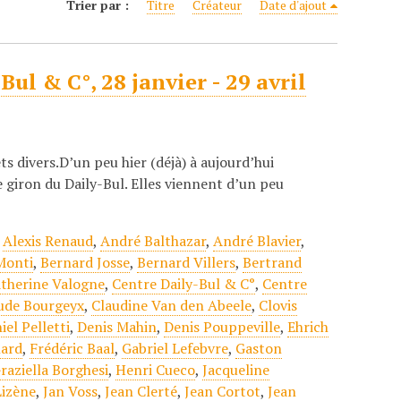
Trier par :
Titre
Créateur
Date d'ajout
ul & C°, 28 janvier - 29 avril
s divers.D’un peu hier (déjà) à aujourd’hui
e giron du Daily-Bul. Elles viennent d’un peu
,
Alexis Renaud
,
André Balthazar
,
André Blavier
,
Monti
,
Bernard Josse
,
Bernard Villers
,
Bertrand
therine Valogne
,
Centre Daily-Bul & C°
,
Centre
ude Bourgeyx
,
Claudine Van den Abeele
,
Clovis
iel Pelletti
,
Denis Mahin
,
Denis Pouppeville
,
Ehrich
nard
,
Frédéric Baal
,
Gabriel Lefebvre
,
Gaston
raziella Borghesi
,
Henri Cueco
,
Jacqueline
Lizène
,
Jan Voss
,
Jean Clerté
,
Jean Cortot
,
Jean