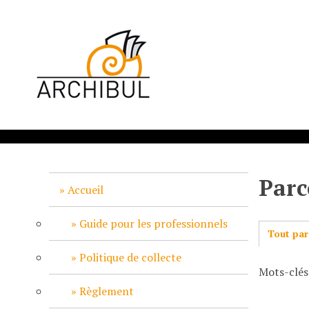
P
a
s
s
e
r
a
u
c
o
n
Parc
t
Accueil
e
n
Guide pour les professionnels
Tout par
u
p
Politique de collecte
Mots-clés
r
i
Règlement
n