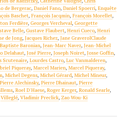
rlos de Radzitzky
,
Catherine Valogne
,
Chris
o de Bergerac
,
Daniel Fano
,
Daniel Spoerri
,
Enquête
çois Baschet
,
François Jacqmin
,
François Morellet
,
ton Ferdière
,
Georges Vercheval
,
Georgette
stave Belle
,
Gustave Flaubert
,
Henri Cueco
,
Henri
ne de Jong
,
Jacques Richez
,
Jane GraverolClaude
Baptiste Baronian
,
Jean-Marc Navez
,
Jean-Michel
Jo Delahaut
,
José Pierre
,
Joseph Noiret
,
Josse Goffin
,
s Scutenaire
,
Lourdes Castro
,
Luc Vanmalderen
,
briel Piqueray
,
Marcel Marien
,
Marcel Piqueray
,
m
,
Michel Degens
,
Michel Gérard
,
Michel Mineur
,
Pierre Alechinsky
,
Pierre Dhainaut
,
Pierre
illems
,
Roel D'Haese
,
Roger Kerger
,
Ronald Searle
,
,
Villeglé
,
Vladimir Preclick
,
Zao Wou-Ki