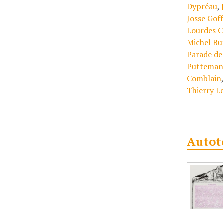
Dypréau
,
Josse Goff
Lourdes C
Michel Bu
Parade de
Putteman
Comblain
Thierry L
Autot