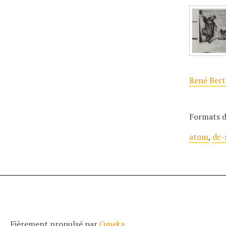
René Bert
Formats d
atom
,
dc-
Fièrement propulsé par
Omeka
.