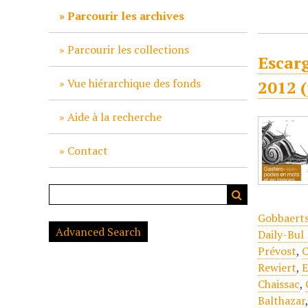
c
Parcourir les archives
i
p
Parcourir les collections
Escarg
a
l
Vue hiérarchique des fonds
2012 
Aide à la recherche
Contact
Gobbaert
Advanced Search
Daily-Bul 
Prévost
,
C
Rewiert
,
E
Chaissac
,
Balthazar