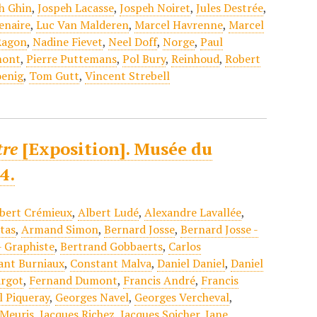
h Ghin
,
Jospeh Lacasse
,
Jospeh Noiret
,
Jules Destrée
,
enaire
,
Luc Van Malderen
,
Marcel Havrenne
,
Marcel
Ragon
,
Nadine Fievet
,
Neel Doff
,
Norge
,
Paul
mont
,
Pierre Puttemans
,
Pol Bury
,
Reinhoud
,
Robert
oenig
,
Tom Gutt
,
Vincent Strebell
tre
[Exposition]. Musée du
4.
bert Crémieux
,
Albert Ludé
,
Alexandre Lavallée
,
tas
,
Armand Simon
,
Bernard Josse
,
Bernard Josse -
- Graphiste
,
Bertrand Gobbaerts
,
Carlos
ant Burniaux
,
Constant Malva
,
Daniel Daniel
,
Daniel
argot
,
Fernand Dumont
,
Francis André
,
Francis
l Piqueray
,
Georges Navel
,
Georges Vercheval
,
 Meuris
,
Jacques Richez
,
Jacques Sojcher
,
Jane