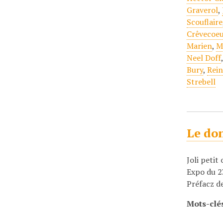
Graverol
,
Scouflaire
Crêvecoe
Marien
,
M
Neel Doff
Bury
,
Rei
Strebell
Le do
Joli petit
Expo du 2
Préfacz d
Mots-clé