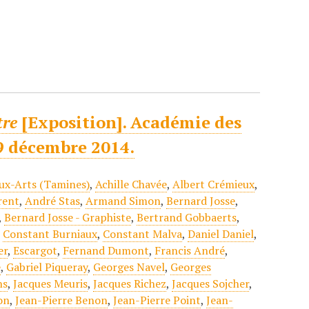
tre
[Exposition]. Académie des
9 décembre 2014.
ux-Arts (Tamines)
,
Achille Chavée
,
Albert Crémieux
,
rent
,
André Stas
,
Armand Simon
,
Bernard Josse
,
,
Bernard Josse - Graphiste
,
Bertrand Gobbaerts
,
,
Constant Burniaux
,
Constant Malva
,
Daniel Daniel
,
er
,
Escargot
,
Fernand Dumont
,
Francis André
,
e
,
Gabriel Piqueray
,
Georges Navel
,
Georges
ns
,
Jacques Meuris
,
Jacques Richez
,
Jacques Sojcher
,
on
,
Jean-Pierre Benon
,
Jean-Pierre Point
,
Jean-