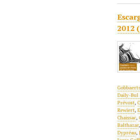
Escarg
2012 
Gobbaert
Daily-Bul 
Prévost
,
C
Rewiert
,
E
Chaissac
,
Balthazar
Dypréau
,