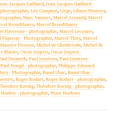
Jean-Jacques Gailliard
,
Jean-Jacques Gailliard -
- photographie
,
Léo Campion
,
Liège
,
Liliane Wouters
,
otographie
,
Marc Vausort
,
Marcel Arnould
,
Marcel
cel Broodthaers
,
Marcel Broodthaers -
el Havrenne - photographie
,
Marcel Lecomte
,
 Piqueray - Photographie
,
Marcel Thiry
,
Marcel
,
Maurice Pirenne
,
Michel de Ghelderode
,
Michel de
e Blavier
,
Oscar Jespers
,
Oscar Jespers -
Paul Desmeth
,
Paul Joostens
,
Paul Joostens -
,
Paul Nougé - photographie
,
Philippe-Edouard
Bury - Photographie
,
Raoul Ubac
,
Raoul Ubac -
eester
,
Roger Bodart
,
Roger Bodart - photographie
,
Théodore Koenig
,
Théodore Koenig - photographie
,
 Hoeber - photographie
,
Wout Hoeboer