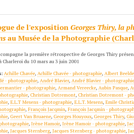
ogue de l'exposition
Georges Thiry, la ph
ns
au Musée de la Photographie (Charle
accompagne la première rétrospective de Georges Thiry prése
à Charleroi du 10 mars au 3 juin 2001
s:
Achille Chavée
,
Achille Chavée - photographie
,
Albert Beeld
dé - photographie
,
André Blavier
,
André Blavier - photographi
rmantier - photographie
,
Armand Vereecke
,
Aubin Pasque
,
A
photographie
,
Christian Dotremont
,
Christian Dotremont - ph
phie
,
E.L.T Mesens - photographie
,
E.L.T. Mesens
,
Emile Christi
hotographie
,
François Jacqmin
,
François Jacqmin - photograph
phie
,
Geert Van Bruaene
,
Georges Houyoux
,
Georges Thiry
,
Giu
 photographie
,
Irène Hamoir
,
Irène Hamoir - photographie
,
Ja
phie
,
Jacques Sternberg
,
Jacques Sternberg - photographie
,
Ja