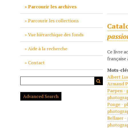
c
Parcourir les archives
i
p
Parcourir les collections
Catal
a
l
Vue hiérarchique des fonds
passio
Aide à la recherche
Ce livre 
française 
Contact
Mots-clé
Albert Lu
Armand Pe
Paepen - 
Advanced Search
photogra
Ponge - p
photogra
Bellmer -
photogra