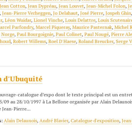
Jean Cotton
,
Jean Dypréau
,
Jean Louvet
,
Jean-Michel Folon
,
J
,
Jean-Pierre Verheggen
,
Jo Delahaut
,
José Pierre
,
Jospeh Ghin
ur
,
Léon Wuidar
,
Lionel Vinche
,
Louis Delattre
,
Louis Scutenair
arcel Parfondry
,
Marcel Piqueray
,
Maurice Pasternak
,
Michel 
,
Norge
,
Paul Bourgoignie
,
Paul Colinet
,
Paul Nougé
,
Pierre Al
nhoud
,
Robert Willems
,
Roel D'Haese
,
Roland Breucker
,
Serge 
n d'Ubuquité
 ouvrage-catalogue d’expo dont le texte principal est un entre
3/09 au 28/10/1997 à La Bellone organisée par Alain Delaunoi
e Jean-Pierre…
s:
Alain Delaunois
,
André Blavier
,
Catalogue d'exposition
,
Jean