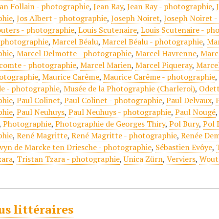
an Follain - photographie
,
Jean Ray
,
Jean Ray - photographie
,
phie
,
Jos Albert - photographie
,
Joseph Noiret
,
Joseph Noiret 
outers - photographie
,
Louis Scutenaire
,
Louis Scutenaire - ph
 photographie
,
Marcel Béalu
,
Marcel Béalu - photographie
,
Mar
phie
,
Marcel Delmotte - photographie
,
Marcel Havrenne
,
Marc
comte - photographie
,
Marcel Marien
,
Marcel Piqueray
,
Marcel
hotographie
,
Maurice Carême
,
Maurice Carême - photographie
e - photographie
,
Musée de la Photographie (Charleroi)
,
Odett
phie
,
Paul Colinet
,
Paul Colinet - photographie
,
Paul Delvaux
,
phie
,
Paul Neuhuys
,
Paul Neuhuys - photographie
,
Paul Nougé
,
Photographie
,
Photographie de Georges Thiry
,
Pol Bury
,
Pol 
phie
,
René Magritte
,
René Magritte - photographie
,
Renée Dem
vyn de Marcke ten Driesche - photographie
,
Sébastien Evôye
,
zara
,
Tristan Tzara - photographie
,
Unica Zürn
,
Verviers
,
Wout
us littéraires