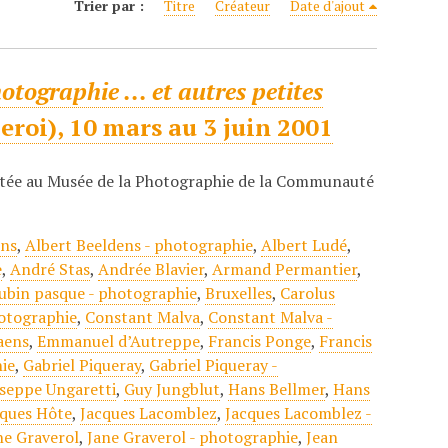
Trier par :
Titre
Créateur
Date d'ajout
otographie ... et autres petites
roi), 10 mars au 3 juin 2001
ntée au Musée de la Photographie de la Communauté
ens
,
Albert Beeldens - photographie
,
Albert Ludé
,
e
,
André Stas
,
Andrée Blavier
,
Armand Permantier
,
ubin pasque - photographie
,
Bruxelles
,
Carolus
otographie
,
Constant Malva
,
Constant Malva -
aens
,
Emmanuel d’Autreppe
,
Francis Ponge
,
Francis
ie
,
Gabriel Piqueray
,
Gabriel Piqueray -
seppe Ungaretti
,
Guy Jungblut
,
Hans Bellmer
,
Hans
cques Hôte
,
Jacques Lacomblez
,
Jacques Lacomblez -
ne Graverol
,
Jane Graverol - photographie
,
Jean