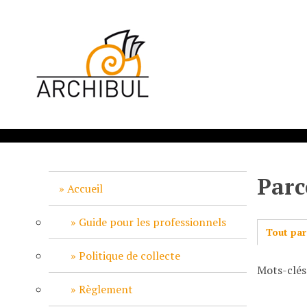
P
a
s
s
e
r
a
u
c
o
n
Parc
t
Accueil
e
n
Guide pour les professionnels
Tout par
u
p
Politique de collecte
Mots-clés
r
i
Règlement
n