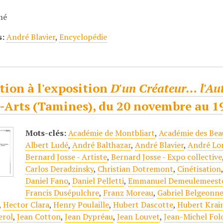
mé
s:
André Blavier
,
Encyclopédie
tion à l'exposition
D'un Créateur… l'Au
-Arts (Tamines), du 20 novembre au 1
Mots-clés:
Académie de Montbliart
,
Académie des Bea
Albert Ludé
,
André Balthazar
,
André Blavier
,
André Lo
Bernard Josse - Artiste
,
Bernard Josse - Expo collective
Carlos Deradzinsky
,
Christian Dotremont
,
Cinétisation
Daniel Fano
,
Daniel Pelletti
,
Emmanuel Demeulemeest
Francis Dusépulchre
,
Franz Moreau
,
Gabriel Belgeonn
,
Hector Clara
,
Henry Poulaille
,
Hubert Dascotte
,
Hubert Krai
erol
,
Jean Cotton
,
Jean Dypréau
,
Jean Louvet
,
Jean-Michel Fol