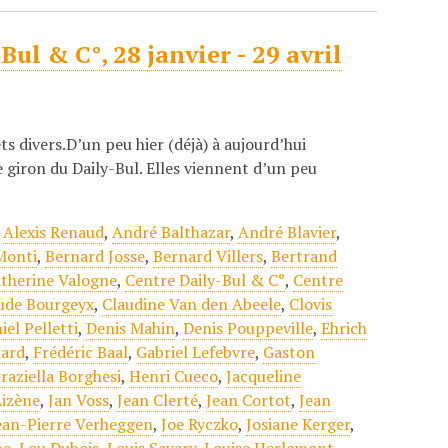
ul & C°, 28 janvier - 29 avril
s divers.D’un peu hier (déjà) à aujourd’hui
e giron du Daily-Bul. Elles viennent d’un peu
,
Alexis Renaud
,
André Balthazar
,
André Blavier
,
Monti
,
Bernard Josse
,
Bernard Villers
,
Bertrand
therine Valogne
,
Centre Daily-Bul & C°
,
Centre
ude Bourgeyx
,
Claudine Van den Abeele
,
Clovis
iel Pelletti
,
Denis Mahin
,
Denis Pouppeville
,
Ehrich
nard
,
Frédéric Baal
,
Gabriel Lefebvre
,
Gaston
raziella Borghesi
,
Henri Cueco
,
Jacqueline
Lizène
,
Jan Voss
,
Jean Clerté
,
Jean Cortot
,
Jean
ean-Pierre Verheggen
,
Joe Ryczko
,
Josiane Kerger
,