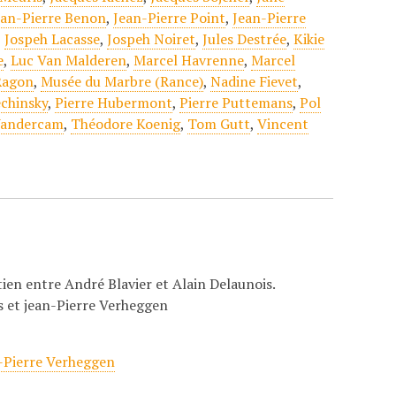
ean-Pierre Benon
,
Jean-Pierre Point
,
Jean-Pierre
,
Jospeh Lacasse
,
Jospeh Noiret
,
Jules Destrée
,
Kikie
e
,
Luc Van Malderen
,
Marcel Havrenne
,
Marcel
Ragon
,
Musée du Marbre (Rance)
,
Nadine Fievet
,
echinsky
,
Pierre Hubermont
,
Pierre Puttemans
,
Pol
Vandercam
,
Théodore Koenig
,
Tom Gutt
,
Vincent
tien entre André Blavier et Alain Delaunois.
s et jean-Pierre Verheggen
-Pierre Verheggen