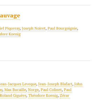
sauvage
iel Piqueray
,
Joseph Noiret
,
Paul Bourgoignie
,
dore Koenig
Jean-Jacques Leveque
,
Jean-Joseph Blafart
,
John
ay
,
Max Bucaille
,
Norge
,
Paul Colinet
,
Paul
Roland Giguère
,
Théodore Koenig
,
Zérar