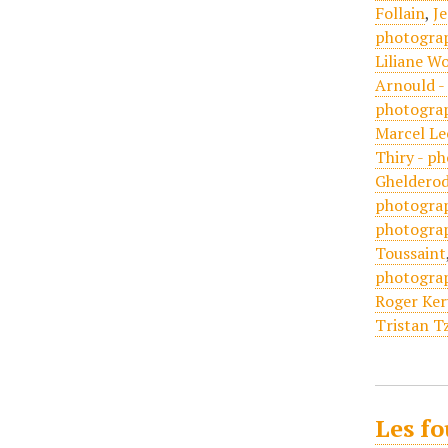
Follain
,
Je
photogra
Liliane W
Arnould -
photogra
Marcel Le
Thiry - p
Ghelderod
photogra
photogra
Toussaint
photogra
Roger Ker
Tristan T
Les fo