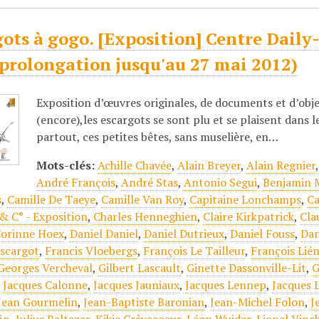
ots à gogo. [Exposition] Centre Daily-B
(prolongation jusqu'au 27 mai 2012)
Exposition d’œuvres originales, de documents et d’objet
(encore),les escargots se sont plu et se plaisent dans l
partout, ces petites bêtes, sans muselière, en…
Mots-clés:
Achille Chavée
,
Alain Breyer
,
Alain Regnier
André François
,
André Stas
,
Antonio Segui
,
Benjamin 
s
,
Camille De Taeye
,
Camille Van Roy
,
Capitaine Lonchamps
,
Ca
& C° - Exposition
,
Charles Henneghien
,
Claire Kirkpatrick
,
Cla
orinne Hoex
,
Daniel Daniel
,
Daniel Dutrieux
,
Daniel Fouss
,
Dan
scargot
,
Francis Vloebergs
,
François Le Tailleur
,
François Lié
Georges Vercheval
,
Gilbert Lascault
,
Ginette Dassonville-Lit
,
G
,
Jacques Calonne
,
Jacques Jauniaux
,
Jacques Lennep
,
Jacques 
Jean Gourmelin
,
Jean-Baptiste Baronian
,
Jean-Michel Folon
,
J