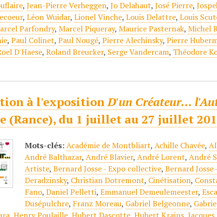
uflaire
,
Jean-Pierre Verheggen
,
Jo Delahaut
,
José Pierre
,
Jospe
vecoeur
,
Léon Wuidar
,
Lionel Vinche
,
Louis Delattre
,
Louis Scut
arcel Parfondry
,
Marcel Piqueray
,
Maurice Pasternak
,
Michel 
ie
,
Paul Colinet
,
Paul Nougé
,
Pierre Alechinsky
,
Pierre Huber
Roel D'Haese
,
Roland Breucker
,
Serge Vandercam
,
Théodore K
tion à l'exposition
D'un Créateur… l'Au
 (Rance), du 1 juillet au 27 juillet 201
Mots-clés:
Académie de Montbliart
,
Achille Chavée
,
Al
André Balthazar
,
André Blavier
,
André Lorent
,
André S
Artiste
,
Bernard Josse - Expo collective
,
Bernard Josse 
Deradzinsky
,
Christian Dotremont
,
Cinétisation
,
Const
Fano
,
Daniel Pelletti
,
Emmanuel Demeulemeester
,
Esc
Dusépulchre
,
Franz Moreau
,
Gabriel Belgeonne
,
Gabrie
ara
,
Henry Poulaille
,
Hubert Dascotte
,
Hubert Krains
,
Jacques