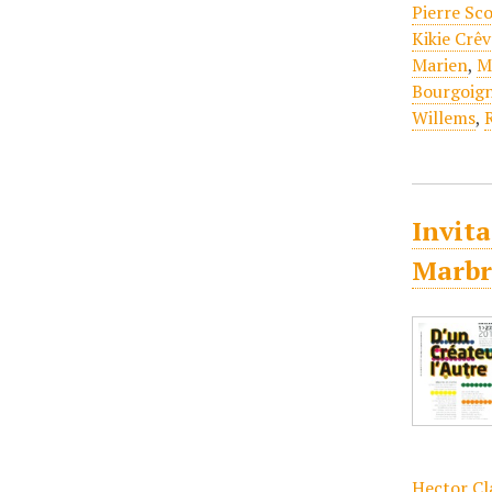
Pierre Sco
Kikie Crê
Marien
,
M
Bourgoign
Willems
,
Invita
Marbre
Hector Cl