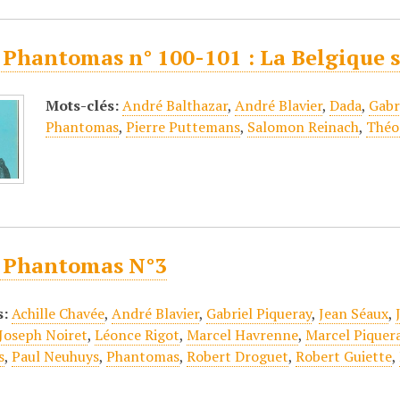
 Phantomas n° 100-101 : La Belgique 
Mots-clés:
André Balthazar
,
André Blavier
,
Dada
,
Gabr
Phantomas
,
Pierre Puttemans
,
Salomon Reinach
,
Théo
 Phantomas N°3
s:
Achille Chavée
,
André Blavier
,
Gabriel Piqueray
,
Jean Séaux
,
Joseph Noiret
,
Léonce Rigot
,
Marcel Havrenne
,
Marcel Piquer
s
,
Paul Neuhuys
,
Phantomas
,
Robert Droguet
,
Robert Guiette
,