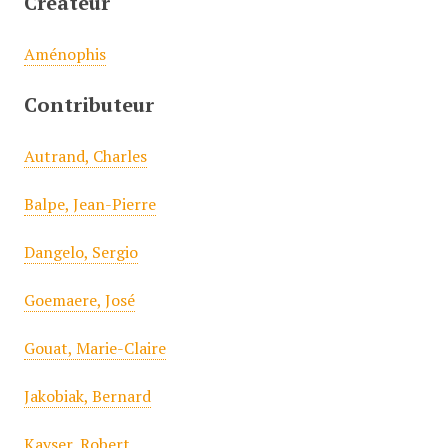
Créateur
c
i
Aménophis
p
a
Contributeur
l
Autrand, Charles
Balpe, Jean-Pierre
Dangelo, Sergio
Goemaere, José
Gouat, Marie-Claire
Jakobiak, Bernard
Kayser, Robert