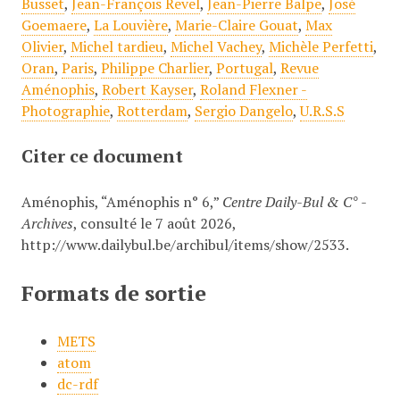
Busset
,
Jean-François Revel
,
Jean-Pierre Balpe
,
José
Goemaere
,
La Louvière
,
Marie-Claire Gouat
,
Max
Olivier
,
Michel tardieu
,
Michel Vachey
,
Michèle Perfetti
,
Oran
,
Paris
,
Philippe Charlier
,
Portugal
,
Revue
Aménophis
,
Robert Kayser
,
Roland Flexner -
Photographie
,
Rotterdam
,
Sergio Dangelo
,
U.R.S.S
Citer ce document
Aménophis, “Aménophis n° 6,”
Centre Daily-Bul & C° -
Archives
, consulté le 7 août 2026,
http://www.dailybul.be/archibul/items/show/2533
.
Formats de sortie
METS
atom
dc-rdf