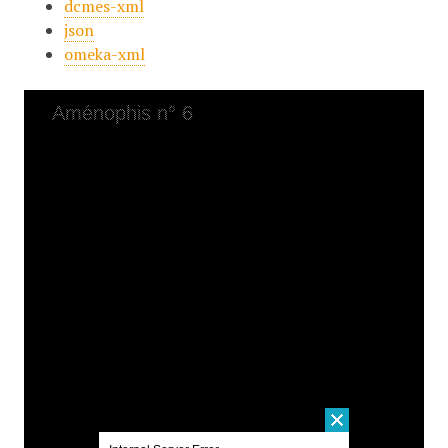
dcmes-xml
json
omeka-xml