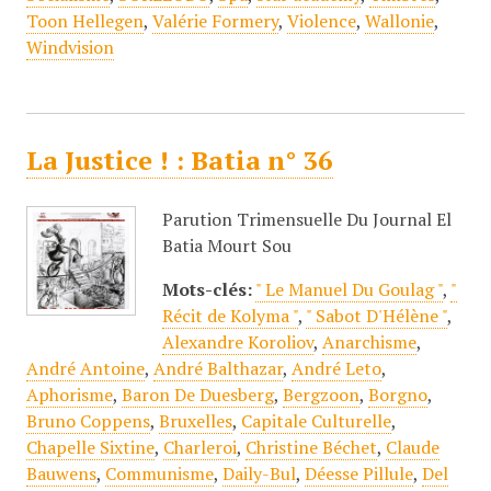
Toon Hellegen
,
Valérie Formery
,
Violence
,
Wallonie
,
Windvision
La Justice ! : Batia n° 36
Parution Trimensuelle Du Journal El
Batia Mourt Sou
Mots-clés:
" Le Manuel Du Goulag "
,
"
Récit de Kolyma "
,
" Sabot D'Hélène "
,
Alexandre Koroliov
,
Anarchisme
,
André Antoine
,
André Balthazar
,
André Leto
,
Aphorisme
,
Baron De Duesberg
,
Bergzoon
,
Borgno
,
Bruno Coppens
,
Bruxelles
,
Capitale Culturelle
,
Chapelle Sixtine
,
Charleroi
,
Christine Béchet
,
Claude
Bauwens
,
Communisme
,
Daily-Bul
,
Déesse Pillule
,
Del