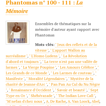
Phantomas n° 100 - 111 :
La
Mémoire
Ensembles de thématiques sur la
mémoire d'auteur ayant rapport avec
Phantomas
Mots-clés:
" Jeux des reflets et de la
vitesse "
,
" L'apport Wallon au
surréalisme "
,
" L'Homo Ludens "
,
" La Révolution
d'abord et toujours "
,
" La terre n'est pas une vallée de
larmes "
,
" La Vierge Poupine "
,
" Les Amours Célèbre "
,
"
Les Grands de ce Monde "
,
" Les Larmes de couteau "
,
"
Manifeste "
,
" Moralité Légendaires "
,
" Mystère de la
charité de Jeanne d'Arc "
,
" Pan Pan Au Cul du Nu Nègre
"
,
" Renaissance d'Occident "
,
" Savoir et beauté "
,
" Sept
Type en Or "
,
" Shéhérazade "
,
" The Indian Love Call "
,
"M'nefan d'chez nous "
,
A. De Rache
,
A. Van Loock
,
Abel
,