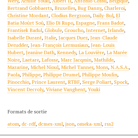
Wéry
,
Achille Youki
,
Albert II
,
Antonio Cossu
,
Belgique
,
Bertrand Gobbaerts
,
Bruxelles
,
Bug Danny
,
Charleroi
,
Christine Mordant
,
Clodius Bergzoon
,
Daily-Bul
,
El
Batia Moûrt Soû
,
Elio Di Rupo
,
Espagne
,
Frans Badot
,
Frantisek Badul
,
Globule
,
Groucho
,
Internet
,
Irlande
,
Isabelle Durant
,
Italie
,
Jacques Duez
,
Jean-Claude
Derudder
,
Jean-François Lermusiaux
,
Jean-Louis
Hubert
,
Jeanine Dath
,
Kennedy
,
La Louvière
,
La Marée
Noire
,
Laetare
,
Lafosse
,
Marc Jacqmin
,
Mathilde
,
Mazarine
,
Michel Nioul
,
Michel Tanner
,
Mons
,
N.A.S.A.
,
Paola
,
Philippe
,
Philippe Drumel
,
Philippe Moulin
,
Pinocchio
,
Prince Laurent
,
RTBF
,
Serge Poliart
,
Spock
,
Vincent Decroly
,
Viviane Vanghent
,
Youki
Formats de sortie
atom
,
dc-rdf
,
dcmes-xml
,
json
,
omeka-xml
,
rss2