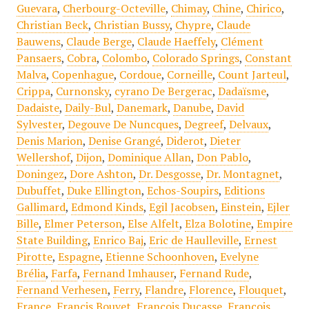
Guevara
,
Cherbourg-Octeville
,
Chimay
,
Chine
,
Chirico
,
Christian Beck
,
Christian Bussy
,
Chypre
,
Claude
Bauwens
,
Claude Berge
,
Claude Haeffely
,
Clément
Pansaers
,
Cobra
,
Colombo
,
Colorado Springs
,
Constant
Malva
,
Copenhague
,
Cordoue
,
Corneille
,
Count Jarteul
,
Crippa
,
Curnonsky
,
cyrano De Bergerac
,
Dadaïsme
,
Dadaiste
,
Daily-Bul
,
Danemark
,
Danube
,
David
Sylvester
,
Degouve De Nuncques
,
Degreef
,
Delvaux
,
Denis Marion
,
Denise Grangé
,
Diderot
,
Dieter
Wellershof
,
Dijon
,
Dominique Allan
,
Don Pablo
,
Doningez
,
Dore Ashton
,
Dr. Desgosse
,
Dr. Montagnet
,
Dubuffet
,
Duke Ellington
,
Echos-Soupirs
,
Editions
Gallimard
,
Edmond Kinds
,
Egil Jacobsen
,
Einstein
,
Ejler
Bille
,
Elmer Peterson
,
Else Alfelt
,
Elza Bolotine
,
Empire
State Building
,
Enrico Baj
,
Eric de Haulleville
,
Ernest
Pirotte
,
Espagne
,
Etienne Schoonhoven
,
Evelyne
Brélia
,
Farfa
,
Fernand Imhauser
,
Fernand Rude
,
Fernand Verhesen
,
Ferry
,
Flandre
,
Florence
,
Flouquet
,
France
,
Francis Bouvet
,
François Ducasse
,
François