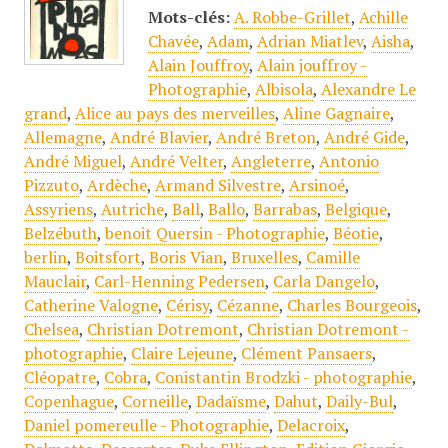
Mots-clés:
A. Robbe-Grillet
,
Achille
Chavée
,
Adam
,
Adrian Miatlev
,
Aisha
,
Alain Jouffroy
,
Alain jouffroy -
Photographie
,
Albisola
,
Alexandre Le
grand
,
Alice au pays des merveilles
,
Aline Gagnaire
,
Allemagne
,
André Blavier
,
André Breton
,
André Gide
,
André Miguel
,
André Velter
,
Angleterre
,
Antonio
Pizzuto
,
Ardèche
,
Armand Silvestre
,
Arsinoé
,
Assyriens
,
Autriche
,
Ball
,
Ballo
,
Barrabas
,
Belgique
,
Belzébuth
,
benoit Quersin - Photographie
,
Béotie
,
berlin
,
Boitsfort
,
Boris Vian
,
Bruxelles
,
Camille
Mauclair
,
Carl-Henning Pedersen
,
Carla Dangelo
,
Catherine Valogne
,
Cérisy
,
Cézanne
,
Charles Bourgeois
,
Chelsea
,
Christian Dotremont
,
Christian Dotremont -
photographie
,
Claire Lejeune
,
Clément Pansaers
,
Cléopatre
,
Cobra
,
Conistantin Brodzki - photographie
,
Copenhague
,
Corneille
,
Dadaïsme
,
Dahut
,
Daily-Bul
,
Daniel pomereulle - Photographie
,
Delacroix
,