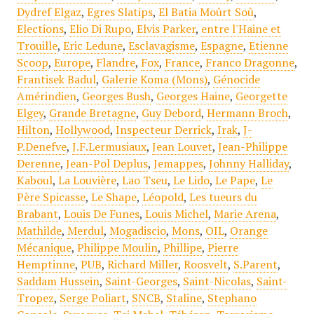
Dydref Elgaz
,
Egres Slatips
,
El Batia Moûrt Soû
,
Elections
,
Elio Di Rupo
,
Elvis Parker
,
entre l'Haine et
Trouille
,
Eric Ledune
,
Esclavagisme
,
Espagne
,
Etienne
Scoop
,
Europe
,
Flandre
,
Fox
,
France
,
Franco Dragonne
,
Frantisek Badul
,
Galerie Koma (Mons)
,
Génocide
Amérindien
,
Georges Bush
,
Georges Haine
,
Georgette
Elgey
,
Grande Bretagne
,
Guy Debord
,
Hermann Broch
,
Hilton
,
Hollywood
,
Inspecteur Derrick
,
Irak
,
J-
P.Denefve
,
J.F.Lermusiaux
,
Jean Louvet
,
Jean-Philippe
Derenne
,
Jean-Pol Deplus
,
Jemappes
,
Johnny Halliday
,
Kaboul
,
La Louvière
,
Lao Tseu
,
Le Lido
,
Le Pape
,
Le
Père Spicasse
,
Le Shape
,
Léopold
,
Les tueurs du
Brabant
,
Louis De Funes
,
Louis Michel
,
Marie Arena
,
Mathilde
,
Merdul
,
Mogadiscio
,
Mons
,
OIL
,
Orange
Mécanique
,
Philippe Moulin
,
Phillipe
,
Pierre
Hemptinne
,
PUB
,
Richard Miller
,
Roosvelt
,
S.Parent
,
Saddam Hussein
,
Saint-Georges
,
Saint-Nicolas
,
Saint-
Tropez
,
Serge Poliart
,
SNCB
,
Staline
,
Stephano