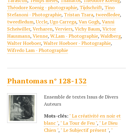
Tarascon
,
Temps mêlés
,
Thanatos
,
Théodore Koenig
,
Théodore Koenig - photographie
,
Tijdschrift
,
Tino
Stefanoni - Photographie
,
Tristan Tzara
,
tweedledee
,
tweedledum
,
Uccle
,
Ugo Carrega
,
Van Gogh
,
Vanni
Scheiwiller
,
Verharen
,
Verviers
,
Vichy Baum
,
Victor
Hausmann
,
Vienne
,
W.Lam - Photographie
,
Waldberg
,
Walter Hoeboer
,
Walter Hoeboer - Photographie
,
Wifredo Lam - Photographie
Phantomas n° 128-132
Ensemble de textes Issus de Divers
Auteurs
Mots-clés:
" La créativité en noir et
blanc "
,
" La Tour de Feu "
,
" Le Dieu
Chien "
,
" Le Subjectif présent "
,
"