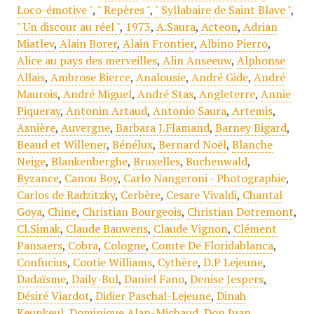
Loco-émotive "
,
" Repères "
,
" Syllabaire de Saint Blave "
,
" Un discour au réel "
,
1973
,
A.Saura
,
Acteon
,
Adrian
Miatlev
,
Alain Borer
,
Alain Frontier
,
Albino Pierro
,
Alice au pays des merveilles
,
Alin Anseeuw
,
Alphonse
Allais
,
Ambrose Bierce
,
Analousie
,
André Gide
,
André
Maurois
,
André Miguel
,
André Stas
,
Angleterre
,
Annie
Piqueray
,
Antonin Artaud
,
Antonio Saura
,
Artemis
,
Asnière
,
Auvergne
,
Barbara J.Flamand
,
Barney Bigard
,
Beaud et Willener
,
Bénélux
,
Bernard Noël
,
Blanche
Neige
,
Blankenberghe
,
Bruxelles
,
Buchenwald
,
Byzance
,
Canou Boy
,
Carlo Nangeroni - Photographie
,
Carlos de Radzitzky
,
Cerbère
,
Cesare Vivaldi
,
Chantal
Goya
,
Chine
,
Christian Bourgeois
,
Christian Dotremont
,
Cl.Simak
,
Claude Bauwens
,
Claude Vignon
,
Clément
Pansaers
,
Cobra
,
Cologne
,
Comte De Floridablanca
,
Confucius
,
Cootie Williams
,
Cythère
,
D.P Lejeune
,
Dadaïsme
,
Daily-Bul
,
Daniel Fano
,
Denise Jespers
,
Désiré Viardot
,
Didier Paschal-Lejeune
,
Dinah
Keunkeul
,
Dominique Alan-Michaud
,
Don Juan
,