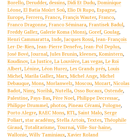
Borello
,
Derudder
,
dessins
,
Didi Et Dudu
,
Dominique
Léone
,
El Batia Moûrt Soû
,
Elio Di Rupo
,
Espagne
,
Europe
,
Ferrero
,
France
,
Françis Wauter
,
Franco
,
Franco Dragonne
,
Franco Séminara
,
Frantisek Badul
,
Freddy Gallez
,
Galerie Koma (Mons)
,
Goref
,
Goulag
,
Henri Cammaratta
,
Inde
,
Jacques Rossi
,
Jean-François
Ler-De-Rien
,
Jean-Pierre Denefve
,
Jean-Pol Deplus
,
José Bové
,
Journal
,
Jules Brunin
,
kleenex
,
Komintern
,
Koudinov
,
La Justice
,
La Louvière
,
Las vegas
,
Le Roi
Albert
,
Lénine
,
Léon Hurez
,
Les Grands prés
,
Louis
Michel
,
Marila Gallez
,
Marx
,
Michel Ange
,
Michel
Debauque
,
Mons
,
Morlanwelz
,
Moscou
,
Mozart
,
Nicolas
Badot
,
Nimy
,
Norilsk
,
Nutella
,
Osso Bucaux
,
Ostende
,
Palestine
,
Pays-Bas
,
Père Noel
,
Philippe Decressac
,
Philippe Drummel
,
photos
,
Pineau Cérami
,
Pologne
,
Porto Alegre
,
RAEC Mons
,
RTL
,
Saint Malo
,
Serge
Poliart
,
star académy
,
Stella Artois
,
Textes
,
Théophile
Giraud
,
Totalitarisme
,
Tournai
,
Ville-Sur-haine
,
Wallonie
,
Willy Taminiaux
,
Xavier Roland