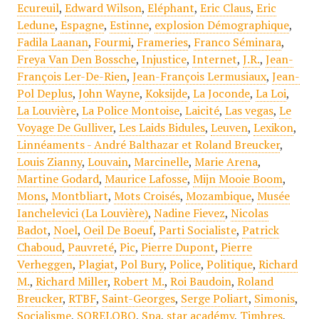
Ecureuil
,
Edward Wilson
,
Eléphant
,
Eric Claus
,
Eric
Ledune
,
Espagne
,
Estinne
,
explosion Démographique
,
Fadila Laanan
,
Fourmi
,
Frameries
,
Franco Séminara
,
Freya Van Den Bossche
,
Injustice
,
Internet
,
J.R.
,
Jean-
François Ler-De-Rien
,
Jean-François Lermusiaux
,
Jean-
Pol Deplus
,
John Wayne
,
Koksijde
,
La Joconde
,
La Loi
,
La Louvière
,
La Police Montoise
,
Laicité
,
Las vegas
,
Le
Voyage De Gulliver
,
Les Laids Bidules
,
Leuven
,
Lexikon
,
Linnéaments - André Balthazar et Roland Breucker
,
Louis Zianny
,
Louvain
,
Marcinelle
,
Marie Arena
,
Martine Godard
,
Maurice Lafosse
,
Mijn Mooie Boom
,
Mons
,
Montbliart
,
Mots Croisés
,
Mozambique
,
Musée
Ianchelevici (La Louvière)
,
Nadine Fievez
,
Nicolas
Badot
,
Noel
,
Oeil De Boeuf
,
Parti Socialiste
,
Patrick
Chaboud
,
Pauvreté
,
Pic
,
Pierre Dupont
,
Pierre
Verheggen
,
Plagiat
,
Pol Bury
,
Police
,
Politique
,
Richard
M.
,
Richard Miller
,
Robert M.
,
Roi Baudoin
,
Roland
Breucker
,
RTBF
,
Saint-Georges
,
Serge Poliart
,
Simonis
,
Socialisme
,
SORELOBO
,
Spa
,
star académy
,
Timbres
,