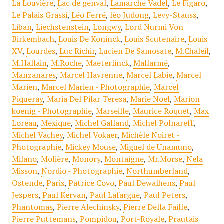
La Louvière
,
Lac de genval
,
Lamarche Vadel
,
Le Figaro
,
Le Palais Grassi
,
Léo Ferré
,
léo Judong
,
Levy-Stauss
,
Liban
,
Liechstenstein
,
Longwy
,
Lord Nurmi Von
Birkembach
,
Louis De Koninck
,
Louis Scutenaire
,
Louis
XV
,
Lourdes
,
Luc Richir
,
Lucien De Samosate
,
M.Chaleil
,
M.Hallain
,
M.Roche
,
Maeterlinck
,
Mallarmé
,
Manzanares
,
Marcel Havrenne
,
Marcel Labie
,
Marcel
Marien
,
Marcel Marien - Photographie
,
Marcel
Piqueray
,
Maria Del Pilar Teresa
,
Marie Noel
,
Marion
koenig - Photographie
,
Marseille
,
Maurice Roquet
,
Max
Loreau
,
Mexique
,
Michel Galland
,
Michel Polnareff
,
Michel Vachey
,
Michel Vokaer
,
Michèle Noiret -
Photographie
,
Mickey Mouse
,
Miguel de Unamuno
,
Milano
,
Molière
,
Monory
,
Montaigne
,
Mr.Morse
,
Nela
Misson
,
Nordio - Photographie
,
Northumberland
,
Ostende
,
Paris
,
Patrice Covo
,
Paul Dewalhens
,
Paul
Jespers
,
Paul Kervan
,
Paul Lafargue
,
Paul Peters
,
Phantomas
,
Pierre Alechinsky
,
Pierre Della Faille
,
Pierre Puttemans
,
Pompidou
,
Port-Royale
,
Prautais