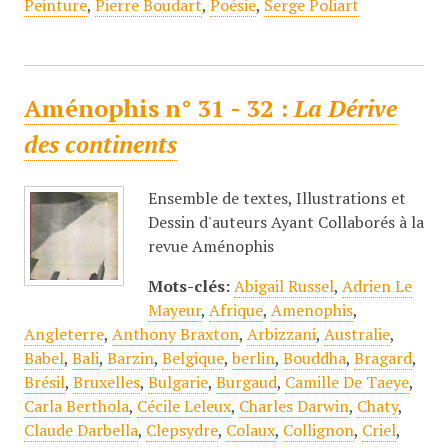
Peinture
,
Pierre Boudart
,
Poésie
,
Serge Poliart
Aménophis n° 31 - 32 :
La Dérive
des continents
Ensemble de textes, Illustrations et
Dessin d'auteurs Ayant Collaborés à la
revue Aménophis
Mots-clés:
Abigail Russel
,
Adrien Le
Mayeur
,
Afrique
,
Amenophis
,
Angleterre
,
Anthony Braxton
,
Arbizzani
,
Australie
,
Babel
,
Bali
,
Barzin
,
Belgique
,
berlin
,
Bouddha
,
Bragard
,
Brésil
,
Bruxelles
,
Bulgarie
,
Burgaud
,
Camille De Taeye
,
Carla Berthola
,
Cécile Leleux
,
Charles Darwin
,
Chaty
,
Claude Darbella
,
Clepsydre
,
Colaux
,
Collignon
,
Criel
,