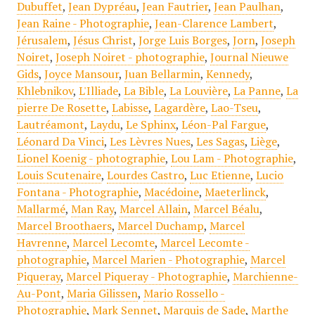
Dubuffet
,
Jean Dypréau
,
Jean Fautrier
,
Jean Paulhan
,
Jean Raine - Photographie
,
Jean-Clarence Lambert
,
Jérusalem
,
Jésus Christ
,
Jorge Luis Borges
,
Jorn
,
Joseph
Noiret
,
Joseph Noiret - photographie
,
Journal Nieuwe
Gids
,
Joyce Mansour
,
Juan Bellarmin
,
Kennedy
,
Khlebnikov
,
L'Illiade
,
La Bible
,
La Louvière
,
La Panne
,
La
pierre De Rosette
,
Labisse
,
Lagardère
,
Lao-Tseu
,
Lautréamont
,
Laydu
,
Le Sphinx
,
Léon-Pal Fargue
,
Léonard Da Vinci
,
Les Lèvres Nues
,
Les Sagas
,
Liège
,
Lionel Koenig - photographie
,
Lou Lam - Photographie
,
Louis Scutenaire
,
Lourdes Castro
,
Luc Etienne
,
Lucio
Fontana - Photographie
,
Macédoine
,
Maeterlinck
,
Mallarmé
,
Man Ray
,
Marcel Allain
,
Marcel Béalu
,
Marcel Broothaers
,
Marcel Duchamp
,
Marcel
Havrenne
,
Marcel Lecomte
,
Marcel Lecomte -
photographie
,
Marcel Marien - Photographie
,
Marcel
Piqueray
,
Marcel Piqueray - Photographie
,
Marchienne-
Au-Pont
,
Maria Gilissen
,
Mario Rossello -
Photographie
,
Mark Sennet
,
Marquis de Sade
,
Marthe