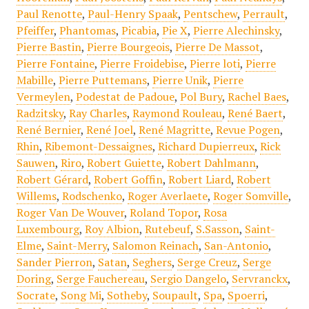
Paul Renotte
,
Paul-Henry Spaak
,
Pentschew
,
Perrault
,
Pfeiffer
,
Phantomas
,
Picabia
,
Pie X
,
Pierre Alechinsky
,
Pierre Bastin
,
Pierre Bourgeois
,
Pierre De Massot
,
Pierre Fontaine
,
Pierre Froidebise
,
Pierre loti
,
Pierre
Mabille
,
Pierre Puttemans
,
Pierre Unik
,
Pierre
Vermeylen
,
Podestat de Padoue
,
Pol Bury
,
Rachel Baes
,
Radzitsky
,
Ray Charles
,
Raymond Rouleau
,
René Baert
,
René Bernier
,
René Joel
,
René Magritte
,
Revue Pogen
,
Rhin
,
Ribemont-Dessaignes
,
Richard Dupierreux
,
Rick
Sauwen
,
Riro
,
Robert Guiette
,
Robert Dahlmann
,
Robert Gérard
,
Robert Goffin
,
Robert Liard
,
Robert
Willems
,
Rodschenko
,
Roger Averlaete
,
Roger Somville
,
Roger Van De Wouver
,
Roland Topor
,
Rosa
Luxembourg
,
Roy Albion
,
Rutebeuf
,
S.Sasson
,
Saint-
Elme
,
Saint-Merry
,
Salomon Reinach
,
San-Antonio
,
Sander Pierron
,
Satan
,
Seghers
,
Serge Creuz
,
Serge
Doring
,
Serge Fauchereau
,
Sergio Dangelo
,
Servranckx
,
Socrate
,
Song Mi
,
Sotheby
,
Soupault
,
Spa
,
Spoerri
,