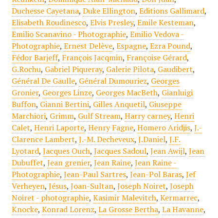
Duchesse Cayetana
,
Duke Ellington
,
Editions Gallimard
,
Elisabeth Roudinesco
,
Elvis Presley
,
Emile Kesteman
,
Emilio Scanavino - Photographie
,
Emilio Vedova -
Photographie
,
Ernest Delève
,
Espagne
,
Ezra Pound
,
Fédor Barjeff
,
François Jacqmin
,
Françoise Gérard
,
G.Rochu
,
Gabriel Piqueray
,
Galerie Pilota
,
Gaudibert
,
Général De Gaulle
,
Général Dumouriez
,
Georges
Gronier
,
Georges Linze
,
Georges MacBeth
,
Gianluigi
Buffon
,
Gianni Bertini
,
Gilles Anquetil
,
Giuseppe
Marchiori
,
Grimm
,
Gulf Stream
,
Harry carney
,
Henri
Calet
,
Henri Laporte
,
Henry Fagne
,
Homero Aridjis
,
J.-
Clarence Lambert
,
J.-M. Decheveux
,
J.Daniel
,
J.F.
Lyotard
,
Jacques Ouch
,
Jacques Sadoul
,
Jean Awijl
,
Jean
Dubuffet
,
Jean grenier
,
Jean Raine
,
Jean Raine -
Photographie
,
Jean-Paul Sartres
,
Jean-Pol Baras
,
Jef
Verheyen
,
Jésus
,
Joan-Sultan
,
Joseph Noiret
,
Joseph
Noiret - photographie
,
Kasimir Malevitch
,
Kermarrec
,
Knocke
,
Konrad Lorenz
,
La Grosse Bertha
,
La Havanne
,