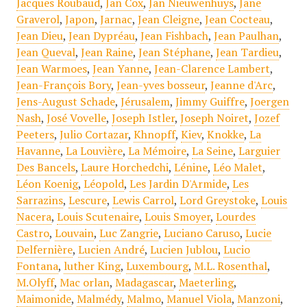
Jacques Roubaud
,
Jan Cox
,
Jan Nieuwenhuys
,
Jane
Graverol
,
Japon
,
Jarnac
,
Jean Cleigne
,
Jean Cocteau
,
Jean Dieu
,
Jean Dypréau
,
Jean Fishbach
,
Jean Paulhan
,
Jean Queval
,
Jean Raine
,
Jean Stéphane
,
Jean Tardieu
,
Jean Warmoes
,
Jean Yanne
,
Jean-Clarence Lambert
,
Jean-François Bory
,
Jean-yves bosseur
,
Jeanne d'Arc
,
Jens-August Schade
,
Jérusalem
,
Jimmy Guiffre
,
Joergen
Nash
,
José Vovelle
,
Joseph Istler
,
Joseph Noiret
,
Jozef
Peeters
,
Julio Cortazar
,
Khnopff
,
Kiev
,
Knokke
,
La
Havanne
,
La Louvière
,
La Mémoire
,
La Seine
,
Larguier
Des Bancels
,
Laure Horchedchi
,
Lénine
,
Léo Malet
,
Léon Koenig
,
Léopold
,
Les Jardin D'Armide
,
Les
Sarrazins
,
Lescure
,
Lewis Carrol
,
Lord Greystoke
,
Louis
Nacera
,
Louis Scutenaire
,
Louis Smoyer
,
Lourdes
Castro
,
Louvain
,
Luc Zangrie
,
Luciano Caruso
,
Lucie
Delfernière
,
Lucien André
,
Lucien Jublou
,
Lucio
Fontana
,
luther King
,
Luxembourg
,
M.L. Rosenthal
,
M.Olyff
,
Mac orlan
,
Madagascar
,
Maeterling
,
Maimonide
,
Malmédy
,
Malmo
,
Manuel Viola
,
Manzoni
,