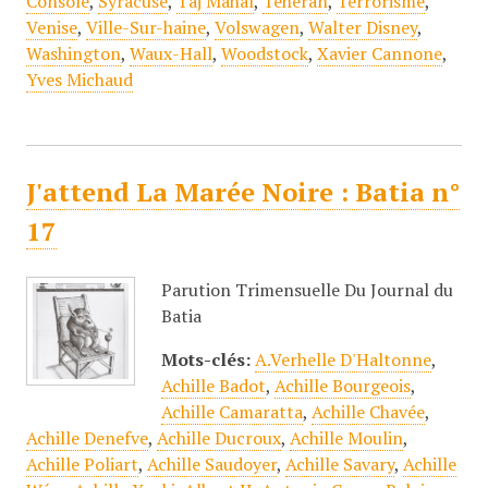
Console
,
Syracuse
,
Taj Mahal
,
Téhéran
,
Terrorisme
,
Venise
,
Ville-Sur-haine
,
Volswagen
,
Walter Disney
,
Washington
,
Waux-Hall
,
Woodstock
,
Xavier Cannone
,
Yves Michaud
J'attend La Marée Noire : Batia n°
17
Parution Trimensuelle Du Journal du
Batia
Mots-clés:
A.Verhelle D'Haltonne
,
Achille Badot
,
Achille Bourgeois
,
Achille Camaratta
,
Achille Chavée
,
Achille Denefve
,
Achille Ducroux
,
Achille Moulin
,
Achille Poliart
,
Achille Saudoyer
,
Achille Savary
,
Achille