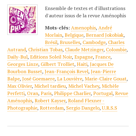
Ensemble de textes et d'illustrations
d'auteur issus de la revue Aménophis
Mots-clés:
Amenophis
,
André
Morlain
,
Belgique
,
Bernard Jokobiak
,
Brésil
,
Bruxelles
,
Cambodge
,
Charles
Autrand
,
Christian Tobas
,
Claude Metzinger
,
Colombie
,
Daily-Bul
,
Editions Soleil Noir
,
Espagne
,
France
,
Georges Linze
,
Gilbert Trolliet
,
Haiti
,
Jacques De
Bourbon Busset
,
Jean-François Revel
,
Jean-Pierre
Balpe
,
José Goemaere
,
La Louvière
,
Marie-Claire Gouat
,
Max Olivier
,
Michel tardieu
,
Michel Vachey
,
Michèle
Perfetti
,
Oran
,
Paris
,
Philippe Charlier
,
Portugal
,
Revue
Aménophis
,
Robert Kayser
,
Roland Flexner -
Photographie
,
Rotterdam
,
Sergio Dangelo
,
U.R.S.S