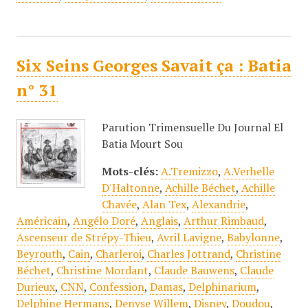
Six Seins Georges Savait ça : Batia
n° 31
Parution Trimensuelle Du Journal El
Batia Mourt Sou
Mots-clés:
A.Tremizzo
,
A.Verhelle
D'Haltonne
,
Achille Béchet
,
Achille
Chavée
,
Alan Tex
,
Alexandrie
,
Américain
,
Angélo Doré
,
Anglais
,
Arthur Rimbaud
,
Ascenseur de Strépy-Thieu
,
Avril Lavigne
,
Babylonne
,
Beyrouth
,
Cain
,
Charleroi
,
Charles Jottrand
,
Christine
Béchet
,
Christine Mordant
,
Claude Bauwens
,
Claude
Durieux
,
CNN
,
Confession
,
Damas
,
Delphinarium
,
Delphine Hermans
,
Denyse Willem
,
Disney
,
Doudou
,