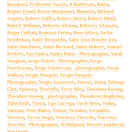
Keunkeul
,
Professeur barzin
,
R.Matheson
,
Raina
,
Régine Exsail
,
Renzo Margonari
,
Rhamsès
,
Richard
wagner
,
Robert Goffin
,
Robert Morel
,
Robert Musil
,
Robert Willems
,
Roberto Altman
,
Roberto Altmann
,
Roger Caillois
,
Romano Farina
,
Rose Sélavy
,
Sacha
Heydeman
,
Saint Bernardin
,
Saint Jean Bouche d'or
,
Saint Matthieur
,
Saint-Bernard
,
Saint-Hubert
,
Samuel
Beckett
,
San Isidro
,
Sanky Raine - Photographie
,
Sarah
Vaughan
,
serge Noiret - Photographie
,
Serge
Pauchereau
,
Serge Vandercam - photographie
,
Serge
Vialbos
,
Sergio Dangelo
,
Sergio Dangelo -
Photographie
,
Sergio Innocenti
,
Sienne
,
Sirius
,
Solange
Clitt
,
Spinoza
,
Ténériffe
,
Terry Riley
,
Théodore Koenig
,
Théodore Koenig - photographie
,
Théodorus Regibelus
,
Tijdschrift
,
Tintin
,
Ugo Carrega
,
Uncle Bens
,
Vaduz
,
Vatican
,
Vene Rialto
,
Venise
,
Verlaine
,
Versailles
,
Verviers
,
Victor Hugo
,
Vincenzo Torcello
,
Vincenzo
Torcello - Photographie
,
W.Malgaud
,
Werner Lambersy
,
Westende