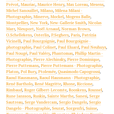
Prévot
,
Mauriac
,
Maurice Henry
,
Max Loreau
,
Mesens
,
Michel Sanouillet
,
Milano
,
Milena Milani -
Photographie
,
Minerve
,
Mockel
,
Mogens Balle
,
Montpellier
,
New York
,
New-Gallerie Smith
,
Nicolas
Marr
,
Nieuport
,
Noël Arnaud
,
Norman Brown
,
O.Schellekens
,
Osterlin
,
P.Seghers
,
Paris
,
Patrizia
Vicinelli
,
Paul Bourgoignie
,
Paul Bourgoignie -
photographie
,
Paul Colinet
,
Paul Eluard
,
Paul Neuhuys
,
Paul Nougé
,
Paul Valéry
,
Phantomas
,
Phillip Martin -
Photographie
,
Pierre Alechinsky
,
Pierre Dominique
,
Pierre Puttemans
,
Pierre Puttemans - Photographie
,
Platon
,
Pol Bury
,
Ptolemée
,
Quasimodo Capogrossi
,
Raoul Hausmann
,
Raoul Hausmann - Photographie
,
René Bartholo
,
René Magritte
,
Rhone
,
Riccione
,
Rimbaud
,
Roger Gilbert-Lecomte
,
Rooskens
,
Roussel
,
Rune Jansson
,
Ruskin
,
Sainte Marthe
,
Sanesi
,
Serge
Sautreau
,
Serge Vandercam
,
Sergio Dangelo
,
Sergio
Dangelo - Photographie
,
Seurat
,
Sorgenfri
,
Suisse
,