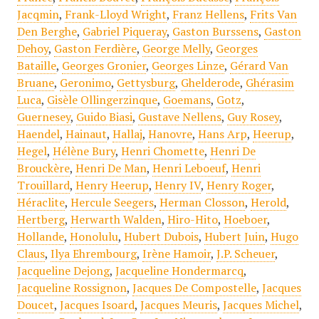
Jacqmin
,
Frank-Lloyd Wright
,
Franz Hellens
,
Frits Van
Den Berghe
,
Gabriel Piqueray
,
Gaston Burssens
,
Gaston
Dehoy
,
Gaston Ferdière
,
George Melly
,
Georges
Bataille
,
Georges Gronier
,
Georges Linze
,
Gérard Van
Bruane
,
Geronimo
,
Gettysburg
,
Ghelderode
,
Ghérasim
Luca
,
Gisèle Ollingerzinque
,
Goemans
,
Gotz
,
Guernesey
,
Guido Biasi
,
Gustave Nellens
,
Guy Rosey
,
Haendel
,
Hainaut
,
Hallaj
,
Hanovre
,
Hans Arp
,
Heerup
,
Hegel
,
Hélène Bury
,
Henri Chomette
,
Henri De
Brouckère
,
Henri De Man
,
Henri Leboeuf
,
Henri
Trouillard
,
Henry Heerup
,
Henry IV
,
Henry Roger
,
Héraclite
,
Hercule Seegers
,
Herman Closson
,
Herold
,
Hertberg
,
Herwarth Walden
,
Hiro-Hito
,
Hoeboer
,
Hollande
,
Honolulu
,
Hubert Dubois
,
Hubert Juin
,
Hugo
Claus
,
Ilya Ehrembourg
,
Irène Hamoir
,
J.P. Scheuer
,
Jacqueline Dejong
,
Jacqueline Hondermarcq
,
Jacqueline Rossignon
,
Jacques De Compostelle
,
Jacques
Doucet
,
Jacques Isoard
,
Jacques Meuris
,
Jacques Michel
,