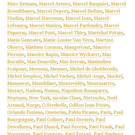
Marc Eemans
,
Marcel Arents
,
Marcel Baugniet
,
Marcel
Broodthaers
,
Marcel Deprez
,
Marcel Dufour
,
Marcel
Florkin
,
Marcel Havrenne
,
Marcel Jean
,
Marcel
Lefrancq
,
Marcel Marien
,
Marcel Parfondry
,
Marcel
Piqueray
,
Marcel Poot
,
Marcel Thiry
,
Maréchal Pétain
,
Maria Gonzales
,
Marie-Louise Van Veen
,
Martino
Oberto
,
Mathieu Corman
,
Maugrétout
,
Maurice
Pirenne
,
Maurice Rapin
,
Maurice Wyckaert
,
Max
Bucaille
,
Max Deauville
,
Max Servais
,
Maximilien
Fraipont
,
Meesens
,
Mesmer
,
Michel de Ghelderode
,
Michel Seuphor
,
Michel Vachey
,
Michel-Ange
,
Mockel
,
Monnerot
,
Montbliart
,
Montevidéo
,
Montmartre
,
Mozart
,
Nadeau
,
Namur
,
Napoléon Bonaparte
,
Neptune
,
New York
,
nicolas Cloes
,
Nietzsche
,
Noël
Arnaud
,
Norge
,
O.Strebelle
,
Odilon Jean Périer
,
Orlando Furioso
,
Oswiecim
,
Pablo Picasso
,
Paris
,
Paul
Bourgoignie
,
Paul Colinet
,
Paul Dermée
,
Paul
Dewalhens
,
Paul Eluard
,
Paul fierens
,
Paul Frank
,
Paul
Hooreman
,
Paul Joostens
,
Paul Kervan
,
Paul Neuhuys
,