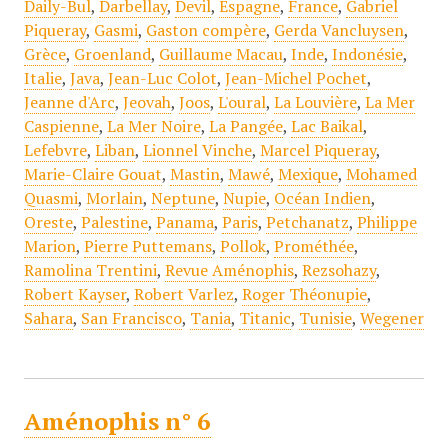
Daily-Bul
,
Darbellay
,
Devil
,
Espagne
,
France
,
Gabriel
Piqueray
,
Gasmi
,
Gaston compère
,
Gerda Vancluysen
,
Grèce
,
Groenland
,
Guillaume Macau
,
Inde
,
Indonésie
,
Italie
,
Java
,
Jean-Luc Colot
,
Jean-Michel Pochet
,
Jeanne d'Arc
,
Jeovah
,
Joos
,
L'oural
,
La Louvière
,
La Mer
Caspienne
,
La Mer Noire
,
La Pangée
,
Lac Baikal
,
Lefebvre
,
Liban
,
Lionnel Vinche
,
Marcel Piqueray
,
Marie-Claire Gouat
,
Mastin
,
Mawé
,
Mexique
,
Mohamed
Quasmi
,
Morlain
,
Neptune
,
Nupie
,
Océan Indien
,
Oreste
,
Palestine
,
Panama
,
Paris
,
Petchanatz
,
Philippe
Marion
,
Pierre Puttemans
,
Pollok
,
Prométhée
,
Ramolina Trentini
,
Revue Aménophis
,
Rezsohazy
,
Robert Kayser
,
Robert Varlez
,
Roger Théonupie
,
Sahara
,
San Francisco
,
Tania
,
Titanic
,
Tunisie
,
Wegener
Aménophis n° 6