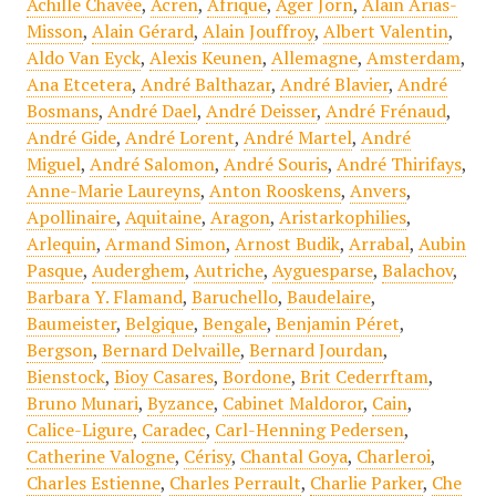
Achille Chavée
,
Acren
,
Afrique
,
Ager Jorn
,
Alain Arias-
Misson
,
Alain Gérard
,
Alain Jouffroy
,
Albert Valentin
,
Aldo Van Eyck
,
Alexis Keunen
,
Allemagne
,
Amsterdam
,
Ana Etcetera
,
André Balthazar
,
André Blavier
,
André
Bosmans
,
André Dael
,
André Deisser
,
André Frénaud
,
André Gide
,
André Lorent
,
André Martel
,
André
Miguel
,
André Salomon
,
André Souris
,
André Thirifays
,
Anne-Marie Laureyns
,
Anton Rooskens
,
Anvers
,
Apollinaire
,
Aquitaine
,
Aragon
,
Aristarkophilies
,
Arlequin
,
Armand Simon
,
Arnost Budik
,
Arrabal
,
Aubin
Pasque
,
Auderghem
,
Autriche
,
Ayguesparse
,
Balachov
,
Barbara Y. Flamand
,
Baruchello
,
Baudelaire
,
Baumeister
,
Belgique
,
Bengale
,
Benjamin Péret
,
Bergson
,
Bernard Delvaille
,
Bernard Jourdan
,
Bienstock
,
Bioy Casares
,
Bordone
,
Brit Cederrftam
,
Bruno Munari
,
Byzance
,
Cabinet Maldoror
,
Cain
,
Calice-Ligure
,
Caradec
,
Carl-Henning Pedersen
,
Catherine Valogne
,
Cérisy
,
Chantal Goya
,
Charleroi
,
Charles Estienne
,
Charles Perrault
,
Charlie Parker
,
Che