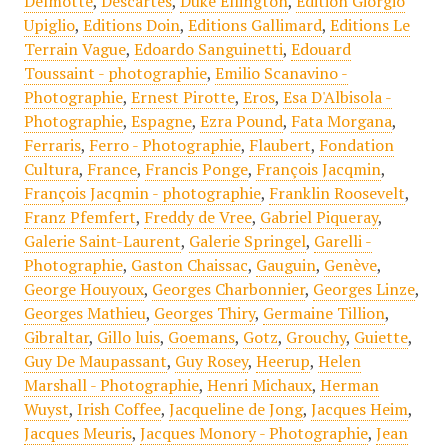
Delmotte
,
Descartes
,
Duke Ellington
,
Edition Giorgio
Upiglio
,
Editions Doin
,
Editions Gallimard
,
Editions Le
Terrain Vague
,
Edoardo Sanguinetti
,
Edouard
Toussaint - photographie
,
Emilio Scanavino -
Photographie
,
Ernest Pirotte
,
Eros
,
Esa D'Albisola -
Photographie
,
Espagne
,
Ezra Pound
,
Fata Morgana
,
Ferraris
,
Ferro - Photographie
,
Flaubert
,
Fondation
Cultura
,
France
,
Francis Ponge
,
François Jacqmin
,
François Jacqmin - photographie
,
Franklin Roosevelt
,
Franz Pfemfert
,
Freddy de Vree
,
Gabriel Piqueray
,
Galerie Saint-Laurent
,
Galerie Springel
,
Garelli -
Photographie
,
Gaston Chaissac
,
Gauguin
,
Genève
,
George Houyoux
,
Georges Charbonnier
,
Georges Linze
,
Georges Mathieu
,
Georges Thiry
,
Germaine Tillion
,
Gibraltar
,
Gillo luis
,
Goemans
,
Gotz
,
Grouchy
,
Guiette
,
Guy De Maupassant
,
Guy Rosey
,
Heerup
,
Helen
Marshall - Photographie
,
Henri Michaux
,
Herman
Wuyst
,
Irish Coffee
,
Jacqueline de Jong
,
Jacques Heim
,
Jacques Meuris
,
Jacques Monory - Photographie
,
Jean