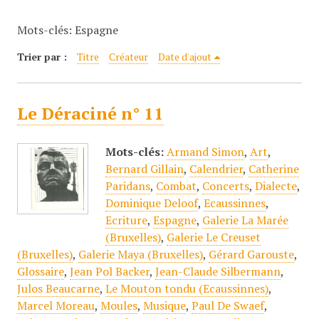
c
Mots-clés: Espagne
i
p
Trier par :
Titre
Créateur
Date d'ajout
a
l
Le Déraciné n° 11
Mots-clés:
Armand Simon
,
Art
,
Bernard Gillain
,
Calendrier
,
Catherine
Paridans
,
Combat
,
Concerts
,
Dialecte
,
Dominique Deloof
,
Ecaussinnes
,
Ecriture
,
Espagne
,
Galerie La Marée
(Bruxelles)
,
Galerie Le Creuset
(Bruxelles)
,
Galerie Maya (Bruxelles)
,
Gérard Garouste
,
Glossaire
,
Jean Pol Backer
,
Jean-Claude Silbermann
,
Julos Beaucarne
,
Le Mouton tondu (Ecaussinnes)
,
Marcel Moreau
,
Moules
,
Musique
,
Paul De Swaef
,