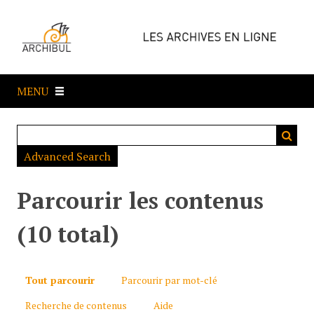
P
a
s
s
e
MENU
r
a
u
c
Advanced Search
o
n
t
Parcourir les contenus
e
n
(10 total)
u
p
r
Tout parcourir
Parcourir par mot-clé
i
Recherche de contenus
Aide
n