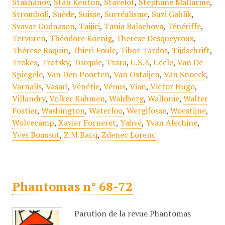
Stakhanov
,
Stan Kenton
,
Stavelot
,
Stéphane Mallarmé
,
Stromboli
,
Suède
,
Suisse
,
Surréalisme
,
Suzi Gablik
,
Svavar Gudnason
,
Taijiri
,
Tania Balachova
,
Ténériffe
,
Tervuren
,
Théodore Koenig
,
Therese Desqueyroux
,
Thérese Raquin
,
Thieri Foulc
,
Tibor Tardos
,
Tijdschrift
,
Trokes
,
Trotsky
,
Turquie
,
Tzara
,
U.S.A
,
Uccle
,
Van De
Spiegele
,
Van Den Poorten
,
Van Ostaijen
,
Van Snoeck
,
Varnalis
,
Vasari
,
Vénétie
,
Vénus
,
Vian
,
Victor Hugo
,
Villandry
,
Volker Kahmen
,
Waldberg
,
Wallonie
,
Walter
Fostier
,
Washington
,
Waterloo
,
Wergifosse
,
Woestijne
,
Wolvecamp
,
Xavier Forneret
,
Yahvé
,
Yvan Alechine
,
Yves Boussut
,
Z.M Bacq
,
Zdenec Lorenc
Phantomas n° 68-72
Parution de la revue Phantomas