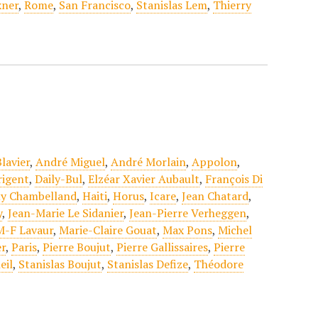
xner
,
Rome
,
San Francisco
,
Stanislas Lem
,
Thierry
lavier
,
André Miguel
,
André Morlain
,
Appolon
,
rigent
,
Daily-Bul
,
Elzéar Xavier Aubault
,
François Di
y Chambelland
,
Haiti
,
Horus
,
Icare
,
Jean Chatard
,
y
,
Jean-Marie Le Sidanier
,
Jean-Pierre Verheggen
,
M-F Lavaur
,
Marie-Claire Gouat
,
Max Pons
,
Michel
er
,
Paris
,
Pierre Boujut
,
Pierre Gallissaires
,
Pierre
eil
,
Stanislas Boujut
,
Stanislas Defize
,
Théodore