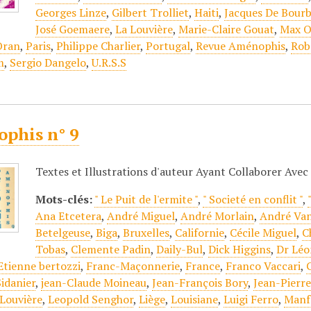
Georges Linze
,
Gilbert Trolliet
,
Haiti
,
Jacques De Bour
José Goemaere
,
La Louvière
,
Marie-Claire Gouat
,
Max Ol
Oran
,
Paris
,
Philippe Charlier
,
Portugal
,
Revue Aménophis
,
Rob
m
,
Sergio Dangelo
,
U.R.S.S
phis n° 9
Textes et Illustrations d'auteur Ayant Collaborer Ave
Mots-clés:
" Le Puit de l'ermite "
,
" Societé en conflit "
,
Ana Etcetera
,
André Miguel
,
André Morlain
,
André Va
Betelgeuse
,
Biga
,
Bruxelles
,
Californie
,
Cécile Miguel
,
C
Tobas
,
Clemente Padin
,
Daily-Bul
,
Dick Higgins
,
Dr Léo
Etienne bertozzi
,
Franc-Maçonnerie
,
France
,
Franco Vaccari
,
Sidanier
,
jean-Claude Moineau
,
Jean-François Bory
,
Jean-Pierr
 Louvière
,
Leopold Senghor
,
Liège
,
Louisiane
,
Luigi Ferro
,
Manf