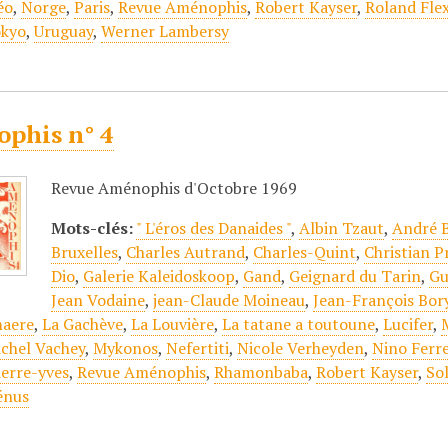
éo
,
Norge
,
Paris
,
Revue Aménophis
,
Robert Kayser
,
Roland Fle
kyo
,
Uruguay
,
Werner Lambersy
phis n° 4
Revue Aménophis d'Octobre 1969
Mots-clés:
" L'éros des Danaides "
,
Albin Tzaut
,
André B
Bruxelles
,
Charles Autrand
,
Charles-Quint
,
Christian P
Dio
,
Galerie Kaleidoskoop
,
Gand
,
Geignard du Tarin
,
Gu
Jean Vodaine
,
jean-Claude Moineau
,
Jean-François Bor
maere
,
La Gachève
,
La Louvière
,
La tatane a toutoune
,
Lucifer
,
chel Vachey
,
Mykonos
,
Nefertiti
,
Nicole Verheyden
,
Nino Ferr
ierre-yves
,
Revue Aménophis
,
Rhamonbaba
,
Robert Kayser
,
Sol
énus