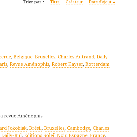
Trier par :
Titre
Créateur
Date d'ajout
eerde
,
Belgique
,
Bruxelles
,
Charles Autrand
,
Daily-
aris
,
Revue Aménophis
,
Robert Kayser
,
Rotterdam
e la revue Aménophis
ard Jokobiak
,
Brésil
,
Bruxelles
,
Cambodge
,
Charles
,
Daily-Bul
,
Editions Soleil Noir
,
Espagne
,
France
,