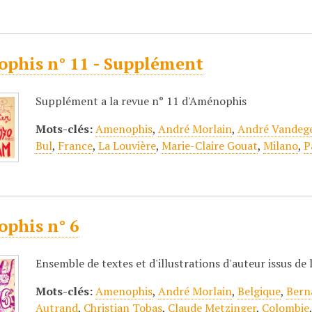
phis n° 11 - Supplément
Supplément a la revue n° 11 d'Aménophis
Mots-clés:
Amenophis
,
André Morlain
,
André Vandeg
Bul
,
France
,
La Louvière
,
Marie-Claire Gouat
,
Milano
,
P
phis n° 6
Ensemble de textes et d'illustrations d'auteur issus d
Mots-clés:
Amenophis
,
André Morlain
,
Belgique
,
Bern
Autrand
,
Christian Tobas
,
Claude Metzinger
,
Colombie