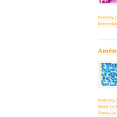
Perfetti
,
Rotterda
Améno
Pedrotti
,
Marie Le 
Zoute
,
La