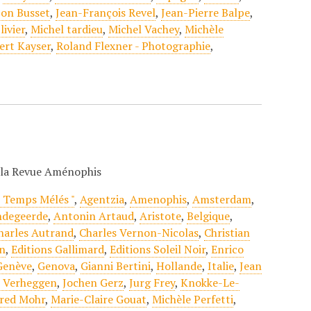
bon Busset
,
Jean-François Revel
,
Jean-Pierre Balpe
,
ivier
,
Michel tardieu
,
Michel Vachey
,
Michèle
ert Kayser
,
Roland Flexner - Photographie
,
c la Revue Aménophis
" Temps Mélés "
,
Agentzia
,
Amenophis
,
Amsterdam
,
ndegeerde
,
Antonin Artaud
,
Aristote
,
Belgique
,
harles Autrand
,
Charles Vernon-Nicolas
,
Christian
n
,
Editions Gallimard
,
Editions Soleil Noir
,
Enrico
Genève
,
Genova
,
Gianni Bertini
,
Hollande
,
Italie
,
Jean
e Verheggen
,
Jochen Gerz
,
Jurg Frey
,
Knokke-Le-
red Mohr
,
Marie-Claire Gouat
,
Michèle Perfetti
,