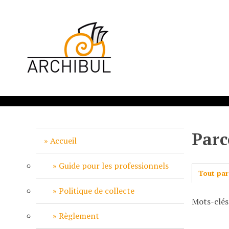
P
a
s
s
e
r
a
u
c
o
n
Parc
t
Accueil
e
n
Guide pour les professionnels
Tout par
u
p
Politique de collecte
Mots-clés
r
i
Règlement
n