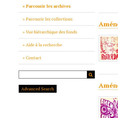
c
Parcourir les archives
i
p
Parcourir les collections
Améno
a
l
Vue hiérarchique des fonds
Aide à la recherche
Contact
Améno
Advanced Search