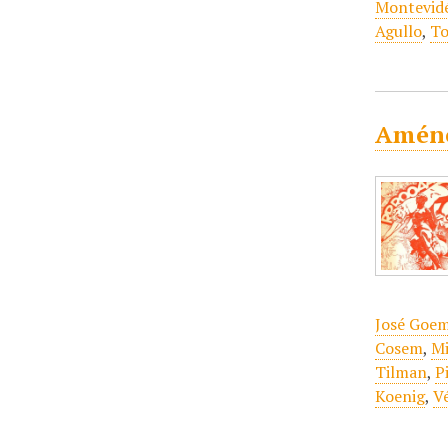
Montevid
Agullo
,
To
Améno
José Goe
Cosem
,
Mi
Tilman
,
P
Koenig
,
V