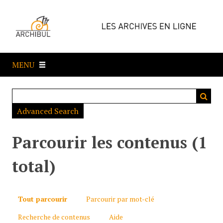
P
a
s
s
e
MENU
r
a
u
c
Advanced Search
o
n
t
Parcourir les contenus (1
e
n
total)
u
p
r
Tout parcourir
Parcourir par mot-clé
i
Recherche de contenus
Aide
n