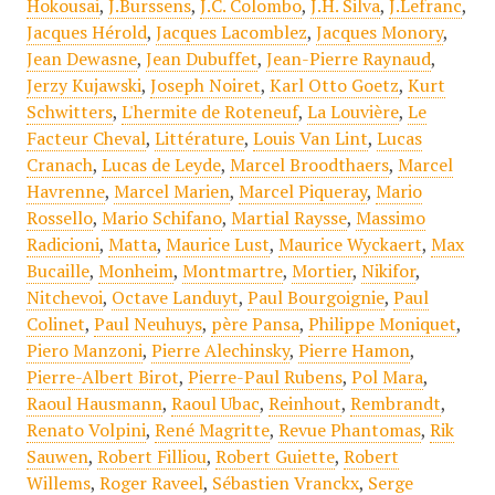
Hokousai
,
J.Burssens
,
J.C. Colombo
,
J.H. Silva
,
J.Lefranc
,
Jacques Hérold
,
Jacques Lacomblez
,
Jacques Monory
,
Jean Dewasne
,
Jean Dubuffet
,
Jean-Pierre Raynaud
,
Jerzy Kujawski
,
Joseph Noiret
,
Karl Otto Goetz
,
Kurt
Schwitters
,
L'hermite de Roteneuf
,
La Louvière
,
Le
Facteur Cheval
,
Littérature
,
Louis Van Lint
,
Lucas
Cranach
,
Lucas de Leyde
,
Marcel Broodthaers
,
Marcel
Havrenne
,
Marcel Marien
,
Marcel Piqueray
,
Mario
Rossello
,
Mario Schifano
,
Martial Raysse
,
Massimo
Radicioni
,
Matta
,
Maurice Lust
,
Maurice Wyckaert
,
Max
Bucaille
,
Monheim
,
Montmartre
,
Mortier
,
Nikifor
,
Nitchevoi
,
Octave Landuyt
,
Paul Bourgoignie
,
Paul
Colinet
,
Paul Neuhuys
,
père Pansa
,
Philippe Moniquet
,
Piero Manzoni
,
Pierre Alechinsky
,
Pierre Hamon
,
Pierre-Albert Birot
,
Pierre-Paul Rubens
,
Pol Mara
,
Raoul Hausmann
,
Raoul Ubac
,
Reinhout
,
Rembrandt
,
Renato Volpini
,
René Magritte
,
Revue Phantomas
,
Rik
Sauwen
,
Robert Filliou
,
Robert Guiette
,
Robert
Willems
,
Roger Raveel
,
Sébastien Vranckx
,
Serge