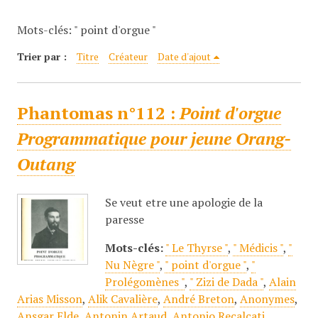
c
Mots-clés: " point d'orgue "
i
p
Trier par :
Titre
Créateur
Date d'ajout
a
l
Phantomas n°112 :
Point d'orgue
Programmatique pour jeune Orang-
Outang
Se veut etre une apologie de la
paresse
Mots-clés:
" Le Thyrse "
,
" Médicis "
,
"
Nu Nègre "
,
" point d'orgue "
,
"
Prolégomènes "
,
" Zizi de Dada "
,
Alain
Arias Misson
,
Alik Cavalière
,
André Breton
,
Anonymes
,
Ansgar Elde
,
Antonin Artaud
,
Antonio Recalcati
,