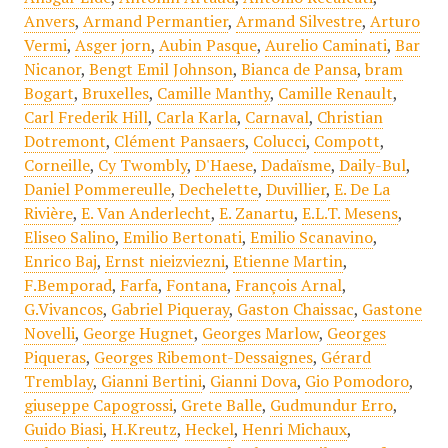
Anvers
,
Armand Permantier
,
Armand Silvestre
,
Arturo
Vermi
,
Asger jorn
,
Aubin Pasque
,
Aurelio Caminati
,
Bar
Nicanor
,
Bengt Emil Johnson
,
Bianca de Pansa
,
bram
Bogart
,
Bruxelles
,
Camille Manthy
,
Camille Renault
,
Carl Frederik Hill
,
Carla Karla
,
Carnaval
,
Christian
Dotremont
,
Clément Pansaers
,
Colucci
,
Compott
,
Corneille
,
Cy Twombly
,
D'Haese
,
Dadaïsme
,
Daily-Bul
,
Daniel Pommereulle
,
Dechelette
,
Duvillier
,
E. De La
Rivière
,
E. Van Anderlecht
,
E. Zanartu
,
E.L.T. Mesens
,
Eliseo Salino
,
Emilio Bertonati
,
Emilio Scanavino
,
Enrico Baj
,
Ernst nieizviezni
,
Etienne Martin
,
F.Bemporad
,
Farfa
,
Fontana
,
François Arnal
,
G.Vivancos
,
Gabriel Piqueray
,
Gaston Chaissac
,
Gastone
Novelli
,
George Hugnet
,
Georges Marlow
,
Georges
Piqueras
,
Georges Ribemont-Dessaignes
,
Gérard
Tremblay
,
Gianni Bertini
,
Gianni Dova
,
Gio Pomodoro
,
giuseppe Capogrossi
,
Grete Balle
,
Gudmundur Erro
,
Guido Biasi
,
H.Kreutz
,
Heckel
,
Henri Michaux
,