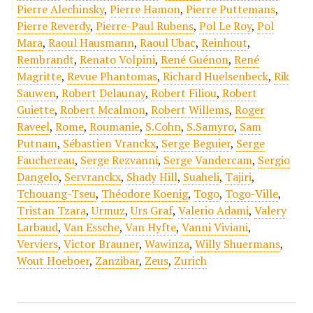
Pierre Alechinsky
,
Pierre Hamon
,
Pierre Puttemans
,
Pierre Reverdy
,
Pierre-Paul Rubens
,
Pol Le Roy
,
Pol
Mara
,
Raoul Hausmann
,
Raoul Ubac
,
Reinhout
,
Rembrandt
,
Renato Volpini
,
René Guénon
,
René
Magritte
,
Revue Phantomas
,
Richard Huelsenbeck
,
Rik
Sauwen
,
Robert Delaunay
,
Robert Filiou
,
Robert
Guiette
,
Robert Mcalmon
,
Robert Willems
,
Roger
Raveel
,
Rome
,
Roumanie
,
S.Cohn
,
S.Samyro
,
Sam
Putnam
,
Sébastien Vranckx
,
Serge Beguier
,
Serge
Fauchereau
,
Serge Rezvanni
,
Serge Vandercam
,
Sergio
Dangelo
,
Servranckx
,
Shady Hill
,
Suaheli
,
Tajiri
,
Tchouang-Tseu
,
Théodore Koenig
,
Togo
,
Togo-Ville
,
Tristan Tzara
,
Urmuz
,
Urs Graf
,
Valerio Adami
,
Valery
Larbaud
,
Van Essche
,
Van Hyfte
,
Vanni Viviani
,
Verviers
,
Victor Brauner
,
Wawinza
,
Willy Shuermans
,
Wout Hoeboer
,
Zanzibar
,
Zeus
,
Zurich