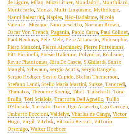
de Ligure
,
Milan
,
Mizzi Litner
,
Mondadori
,
Montbliard
,
Montecarlo
,
Monza
,
Multi-Linguisme
,
Mythologie
,
Nanni Balestrini
,
Naples
,
Néo-Dadaisme
,
Nicola
Valente - Musique
,
Nino pescetto
,
Norman Brown
,
Oscar Von Trench
,
Paganin
,
Paolo Carra
,
Paul Colinet
,
Paul Neuhuys
,
Pele-Mele
,
Père Attanasio
,
Philosophie
,
Piero Manzoni
,
Pierre Alechinsky
,
Pierre Puttemans
,
Pitt Piccinelli
,
Poésie Italienne
,
Polynésie
,
Réalisme
,
Revue Phantomas
,
Rita De Cascia
,
S.Ghilardi
,
Sante
Manghi
,
Schwaun
,
Sergio Acutis
,
Sergio Dangelo
,
Sergio Hediger
,
Sestio Cupido
,
Stefan Themerson
,
Stefano Landi
,
Stelio Maria Martini
,
Suisse
,
Tancredi
,
Thanatos
,
Théodore Koenig
,
Tibet
,
Tijdschrift
,
Tone
Brulin
,
Toti Scialoja
,
Trattoria Dell'Agnello
,
Tullio
D'Albisola
,
Turcato
,
Turin
,
Ugo Assereto
,
Ugo Carrega
,
Umberto Boccioni
,
Valdelys
,
Vharles de Cange
,
Victor
Hugo
,
Virgil
,
Vitebsk
,
Vittorio Berruti
,
Vittorio
Orsenigo
,
Walter Hoeboer