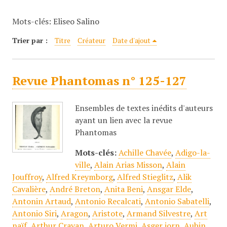
c
Mots-clés: Eliseo Salino
i
p
Trier par :
Titre
Créateur
Date d'ajout
a
l
Revue Phantomas n° 125-127
Ensembles de textes inédits d'auteurs
ayant un lien avec la revue
Phantomas
Mots-clés:
Achille Chavée
,
Adigo-la-
ville
,
Alain Arias Misson
,
Alain
Jouffroy
,
Alfred Kreymborg
,
Alfred Stieglitz
,
Alik
Cavalière
,
André Breton
,
Anita Beni
,
Ansgar Elde
,
Antonin Artaud
,
Antonio Recalcati
,
Antonio Sabatelli
,
Antonio Siri
,
Aragon
,
Aristote
,
Armand Silvestre
,
Art
naïf
,
Arthur Cravan
,
Arturo Vermi
,
Asger jorn
,
Aubin