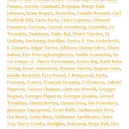
Pasque
,
Aurelio Caminati
,
Belgique
,
Bengt Emil
Johnson
,
bram Bogart
,
Bruxelles
,
Camille Renault
,
Carl
Frederik Hill
,
Carla Karla
,
Claire Lejeune
,
Clément
Pansaers
,
Cocteau
,
Conrad Arensberg
,
Corneille
,
Cy
Twombly
,
Dadaïsme
,
Daily-Bul
,
Désiré Viardot
,
Dr
Guillain
,
Duchamp
,
Duvillier
,
Dyete
,
E. Van Anderlecht
,
E. Zanartu
,
Edgar Varèse
,
Editions Champ Libre
,
Eliseo
Salino
,
Else Freytagloringhoven
,
Emilio Scanavino
,
En
ces temps-ci - Pierre Puttemans
,
Enrico Baj
,
Erich Reiss
Verlag
,
Ernst nieizviezni
,
Etienne Martin
,
Eugène Jolas
,
Eulalie Kerkelof
,
Ezra Pound
,
F.Bemporad
,
Farfa
,
Fontana
,
France
,
François Jacqmin
,
G.Vivancos
,
Gabriel
Piqueray
,
Gaston Chaissac
,
Gastone Novelli
,
Georges
Hugnet
,
Georges Piqueras
,
Georges Quasha
,
Gérard
Tremblay
,
Gianni Bertini
,
Gianni Dova
,
Gio Pomodoro
,
giuseppe Capogrossi
,
Grete Balle
,
Gudmundur Erro
,
Gui Rosey
,
Guido Biasi
,
Guillaume Apollinaire
,
Hans
Arp
,
Harry Crosby
,
Hodgkin
,
Hokousai
,
Hugo Ball
,
Iles-