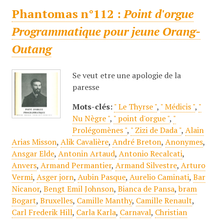
Phantomas n°112 :
Point d'orgue
Programmatique pour jeune Orang-
Outang
Se veut etre une apologie de la
paresse
Mots-clés:
" Le Thyrse "
,
" Médicis "
,
"
Nu Nègre "
,
" point d'orgue "
,
"
Prolégomènes "
,
" Zizi de Dada "
,
Alain
Arias Misson
,
Alik Cavalière
,
André Breton
,
Anonymes
,
Ansgar Elde
,
Antonin Artaud
,
Antonio Recalcati
,
Anvers
,
Armand Permantier
,
Armand Silvestre
,
Arturo
Vermi
,
Asger jorn
,
Aubin Pasque
,
Aurelio Caminati
,
Bar
Nicanor
,
Bengt Emil Johnson
,
Bianca de Pansa
,
bram
Bogart
,
Bruxelles
,
Camille Manthy
,
Camille Renault
,
Carl Frederik Hill
,
Carla Karla
,
Carnaval
,
Christian