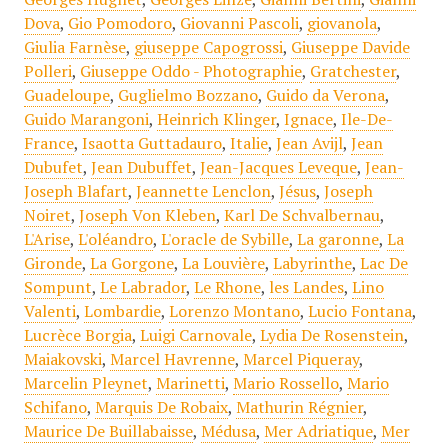
Dova
,
Gio Pomodoro
,
Giovanni Pascoli
,
giovanola
,
Giulia Farnèse
,
giuseppe Capogrossi
,
Giuseppe Davide
Polleri
,
Giuseppe Oddo - Photographie
,
Gratchester
,
Guadeloupe
,
Guglielmo Bozzano
,
Guido da Verona
,
Guido Marangoni
,
Heinrich Klinger
,
Ignace
,
Ile-De-
France
,
Isaotta Guttadauro
,
Italie
,
Jean Avijl
,
Jean
Dubufet
,
Jean Dubuffet
,
Jean-Jacques Leveque
,
Jean-
Joseph Blafart
,
Jeannette Lenclon
,
Jésus
,
Joseph
Noiret
,
Joseph Von Kleben
,
Karl De Schvalbernau
,
L'Arise
,
L'oléandro
,
L'oracle de Sybille
,
La garonne
,
La
Gironde
,
La Gorgone
,
La Louvière
,
Labyrinthe
,
Lac De
Sompunt
,
Le Labrador
,
Le Rhone
,
les Landes
,
Lino
Valenti
,
Lombardie
,
Lorenzo Montano
,
Lucio Fontana
,
Lucrèce Borgia
,
Luigi Carnovale
,
Lydia De Rosenstein
,
Maiakovski
,
Marcel Havrenne
,
Marcel Piqueray
,
Marcelin Pleynet
,
Marinetti
,
Mario Rossello
,
Mario
Schifano
,
Marquis De Robaix
,
Mathurin Régnier
,
Maurice De Buillabaisse
,
Médusa
,
Mer Adriatique
,
Mer