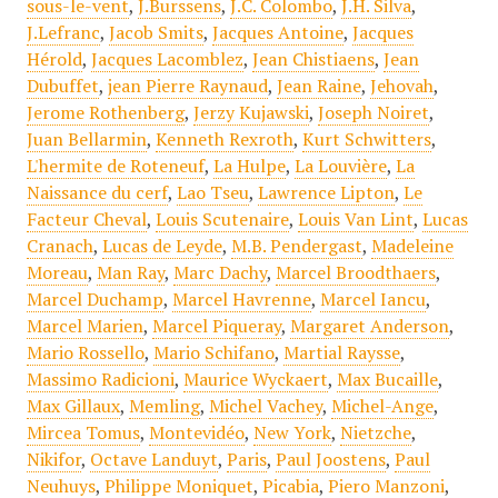
sous-le-vent
,
J.Burssens
,
J.C. Colombo
,
J.H. Silva
,
J.Lefranc
,
Jacob Smits
,
Jacques Antoine
,
Jacques
Hérold
,
Jacques Lacomblez
,
Jean Chistiaens
,
Jean
Dubuffet
,
jean Pierre Raynaud
,
Jean Raine
,
Jehovah
,
Jerome Rothenberg
,
Jerzy Kujawski
,
Joseph Noiret
,
Juan Bellarmin
,
Kenneth Rexroth
,
Kurt Schwitters
,
L'hermite de Roteneuf
,
La Hulpe
,
La Louvière
,
La
Naissance du cerf
,
Lao Tseu
,
Lawrence Lipton
,
Le
Facteur Cheval
,
Louis Scutenaire
,
Louis Van Lint
,
Lucas
Cranach
,
Lucas de Leyde
,
M.B. Pendergast
,
Madeleine
Moreau
,
Man Ray
,
Marc Dachy
,
Marcel Broodthaers
,
Marcel Duchamp
,
Marcel Havrenne
,
Marcel Iancu
,
Marcel Marien
,
Marcel Piqueray
,
Margaret Anderson
,
Mario Rossello
,
Mario Schifano
,
Martial Raysse
,
Massimo Radicioni
,
Maurice Wyckaert
,
Max Bucaille
,
Max Gillaux
,
Memling
,
Michel Vachey
,
Michel-Ange
,
Mircea Tomus
,
Montevidéo
,
New York
,
Nietzche
,
Nikifor
,
Octave Landuyt
,
Paris
,
Paul Joostens
,
Paul
Neuhuys
,
Philippe Moniquet
,
Picabia
,
Piero Manzoni
,