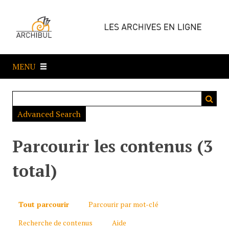
P
a
s
s
e
MENU
r
a
u
c
Advanced Search
o
n
t
Parcourir les contenus (3
e
n
total)
u
p
r
Tout parcourir
Parcourir par mot-clé
i
Recherche de contenus
Aide
n