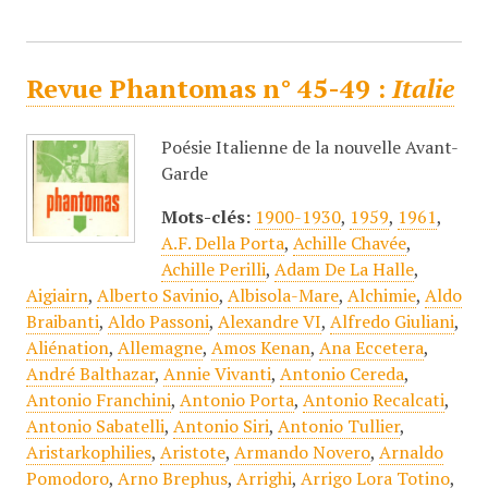
Revue Phantomas n° 45-49 :
Italie
Poésie Italienne de la nouvelle Avant-
Garde
Mots-clés:
1900-1930
,
1959
,
1961
,
A.F. Della Porta
,
Achille Chavée
,
Achille Perilli
,
Adam De La Halle
,
Aigiairn
,
Alberto Savinio
,
Albisola-Mare
,
Alchimie
,
Aldo
Braibanti
,
Aldo Passoni
,
Alexandre VI
,
Alfredo Giuliani
,
Aliénation
,
Allemagne
,
Amos Kenan
,
Ana Eccetera
,
André Balthazar
,
Annie Vivanti
,
Antonio Cereda
,
Antonio Franchini
,
Antonio Porta
,
Antonio Recalcati
,
Antonio Sabatelli
,
Antonio Siri
,
Antonio Tullier
,
Aristarkophilies
,
Aristote
,
Armando Novero
,
Arnaldo
Pomodoro
,
Arno Brephus
,
Arrighi
,
Arrigo Lora Totino
,