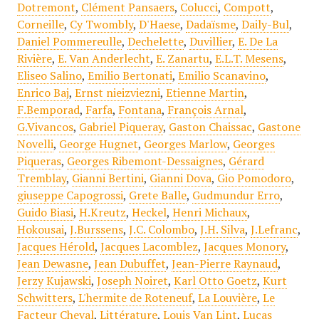
Dotremont
,
Clément Pansaers
,
Colucci
,
Compott
,
Corneille
,
Cy Twombly
,
D'Haese
,
Dadaïsme
,
Daily-Bul
,
Daniel Pommereulle
,
Dechelette
,
Duvillier
,
E. De La
Rivière
,
E. Van Anderlecht
,
E. Zanartu
,
E.L.T. Mesens
,
Eliseo Salino
,
Emilio Bertonati
,
Emilio Scanavino
,
Enrico Baj
,
Ernst nieizviezni
,
Etienne Martin
,
F.Bemporad
,
Farfa
,
Fontana
,
François Arnal
,
G.Vivancos
,
Gabriel Piqueray
,
Gaston Chaissac
,
Gastone
Novelli
,
George Hugnet
,
Georges Marlow
,
Georges
Piqueras
,
Georges Ribemont-Dessaignes
,
Gérard
Tremblay
,
Gianni Bertini
,
Gianni Dova
,
Gio Pomodoro
,
giuseppe Capogrossi
,
Grete Balle
,
Gudmundur Erro
,
Guido Biasi
,
H.Kreutz
,
Heckel
,
Henri Michaux
,
Hokousai
,
J.Burssens
,
J.C. Colombo
,
J.H. Silva
,
J.Lefranc
,
Jacques Hérold
,
Jacques Lacomblez
,
Jacques Monory
,
Jean Dewasne
,
Jean Dubuffet
,
Jean-Pierre Raynaud
,
Jerzy Kujawski
,
Joseph Noiret
,
Karl Otto Goetz
,
Kurt
Schwitters
,
L'hermite de Roteneuf
,
La Louvière
,
Le
Facteur Cheval
,
Littérature
,
Louis Van Lint
,
Lucas