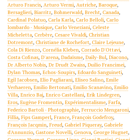
Arturo Francis
,
Arturo Vermi
,
Autriche
,
Baroque
,
Bersaglieri
,
Biarritz
,
Bohmerwald
,
Brecht
,
Canada
,
Cardinal Polatuo
,
Carla Karla
,
Carlo Belloli
,
Carlo
lombardo - Musique
,
Carlo Veneziani
,
Celeste
Micheletta
,
Cerbère
,
Cesare Vivaldi
,
Christian
Dotremont
,
Christiane de Rochefort
,
Claire Lejeune
,
Cola Di Rienzo
,
Cornélia Kleben
,
Corrado D'Ottavi
,
Costa Cofinas
,
D'arena
,
Dadaïsme
,
Daily-Bul
,
Diacono
,
Dr Alberto Nobis
,
Dr Drudt Zwaiss
,
Duilio Francimei
,
Dylan Thomas
,
Echos-Soupirs
,
Edoardo Sanguineti
,
Egil Jacobsen
,
Elio Pagliarani
,
Eliseo Salino
,
Emile
Verhaeren
,
Emilio Bertonati
,
Emilio Scanavino
,
Emilio
Villa
,
Enrico Baj
,
Enrico Castellani
,
Erik Lindegren
,
Eros
,
Eugène Fromentin
,
Expérimentalisme
,
Farfa
,
Federico Bartoli - Photographie
,
Ferruccio Mengaroni
,
Fillia
,
Fips Gamperl
,
France
,
François Godefroy
,
François Jacqmin
,
Freud
,
Gabriel Piqueray
,
Gabriele
d'Annunzio
,
Gastone Novelli
,
Genova
,
George Hugnet
,
Georges Hugnet
,
Georges Linze
,
Gianni Bertini
,
Gianni