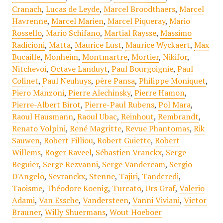
Cranach
,
Lucas de Leyde
,
Marcel Broodthaers
,
Marcel
Havrenne
,
Marcel Marien
,
Marcel Piqueray
,
Mario
Rossello
,
Mario Schifano
,
Martial Raysse
,
Massimo
Radicioni
,
Matta
,
Maurice Lust
,
Maurice Wyckaert
,
Max
Bucaille
,
Monheim
,
Montmartre
,
Mortier
,
Nikifor
,
Nitchevoi
,
Octave Landuyt
,
Paul Bourgoignie
,
Paul
Colinet
,
Paul Neuhuys
,
père Pansa
,
Philippe Moniquet
,
Piero Manzoni
,
Pierre Alechinsky
,
Pierre Hamon
,
Pierre-Albert Birot
,
Pierre-Paul Rubens
,
Pol Mara
,
Raoul Hausmann
,
Raoul Ubac
,
Reinhout
,
Rembrandt
,
Renato Volpini
,
René Magritte
,
Revue Phantomas
,
Rik
Sauwen
,
Robert Filliou
,
Robert Guiette
,
Robert
Willems
,
Roger Raveel
,
Sébastien Vranckx
,
Serge
Beguier
,
Serge Rezvanni
,
Serge Vandercam
,
Sergio
D'Angelo
,
Sevranckx
,
Stenne
,
Tajiri
,
Tandcredi
,
Taoisme
,
Théodore Koenig
,
Turcato
,
Urs Graf
,
Valerio
Adami
,
Van Essche
,
Vandersteen
,
Vanni Viviani
,
Victor
Brauner
,
Willy Shuermans
,
Wout Hoeboer