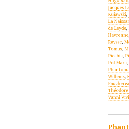
Hugo Ball
Jacques L
Kujawski
,
La Naissa
de Leyde
,
Havrenne
Raysse
,
Ma
Tomus
,
M
Picabia
,
P
Pol Mara
Phantom
Willems
,
Fauchere
Théodore
Vanni Viv
Phant