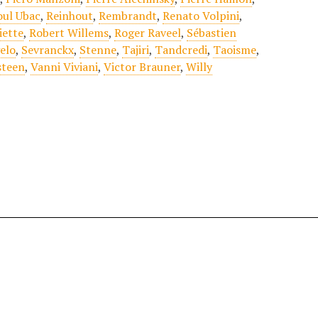
oul Ubac
,
Reinhout
,
Rembrandt
,
Renato Volpini
,
iette
,
Robert Willems
,
Roger Raveel
,
Sébastien
elo
,
Sevranckx
,
Stenne
,
Tajiri
,
Tandcredi
,
Taoisme
,
steen
,
Vanni Viviani
,
Victor Brauner
,
Willy