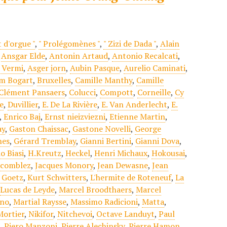
t d'orgue "
,
" Prolégomènes "
,
" Zizi de Dada "
,
Alain
,
Ansgar Elde
,
Antonin Artaud
,
Antonio Recalcati
,
 Vermi
,
Asger jorn
,
Aubin Pasque
,
Aurelio Caminati
,
m Bogart
,
Bruxelles
,
Camille Manthy
,
Camille
Clément Pansaers
,
Colucci
,
Compott
,
Corneille
,
Cy
e
,
Duvillier
,
E. De La Rivière
,
E. Van Anderlecht
,
E.
,
Enrico Baj
,
Ernst nieizviezni
,
Etienne Martin
,
ay
,
Gaston Chaissac
,
Gastone Novelli
,
George
nes
,
Gérard Tremblay
,
Gianni Bertini
,
Gianni Dova
,
o Biasi
,
H.Kreutz
,
Heckel
,
Henri Michaux
,
Hokousai
,
acomblez
,
Jacques Monory
,
Jean Dewasne
,
Jean
 Goetz
,
Kurt Schwitters
,
L'hermite de Roteneuf
,
La
,
Lucas de Leyde
,
Marcel Broodthaers
,
Marcel
ano
,
Martial Raysse
,
Massimo Radicioni
,
Matta
,
Mortier
,
Nikifor
,
Nitchevoi
,
Octave Landuyt
,
Paul
t
,
Piero Manzoni
,
Pierre Alechinsky
,
Pierre Hamon
,