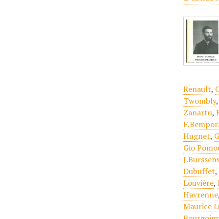
Renault
,
C
Twombly
Zanartu
,
F.Bempor
Hugnet
,
G
Gio Pomo
J.Burssen
Dubuffet
Louvière
,
Havrenne
Maurice L
Bourgoign