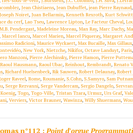
,
Iles-sous-le-vent
,
J.Burssens
,
J.C. Colombo
,
J.H. Silva
,
J.Lefra
acomblez
,
Jean Chistiaens
,
Jean Dubuffet
,
jean Pierre Raynaud
Joseph Noiret
,
Juan Bellarmin
,
Kenneth Rexroth
,
Kurt Schwitt
nce du cerf
,
Lao Tseu
,
Lawrence Lipton
,
Le Facteur Cheval
,
Lou
M.B. Pendergast
,
Madeleine Moreau
,
Man Ray
,
Marc Dachy
,
Ma
,
Marcel Iancu
,
Marcel Marien
,
Marcel Piqueray
,
Margaret And
ssimo Radicioni
,
Maurice Wyckaert
,
Max Bucaille
,
Max Gillaux
ontevidéo
,
New York
,
Nietzche
,
Nikifor
,
Octave Landuyt
,
Paris
iero Manzoni
,
Pierre Alechinsky
,
Pierre Hamon
,
Pierre Puttem
,
Raoul Hausmann
,
Raoul Ubac
,
Reinhout
,
Rembrandt
,
Renato V
as
,
Richard Huelsenbeck
,
Rik Sauwen
,
Robert Delaunay
,
Robert 
Roger Raveel
,
Rome
,
Roumanie
,
S.Cohn
,
S.Samyro
,
Sam Putna
au
,
Serge Rezvanni
,
Serge Vandercam
,
Sergio Dangelo
,
Servran
 Koenig
,
Togo
,
Togo-Ville
,
Tristan Tzara
,
Urmuz
,
Urs Graf
,
Val
iani
,
Verviers
,
Victor Brauner
,
Wawinza
,
Willy Shuermans
,
Wou
omas n°112 :
Point d'orgue Programmat