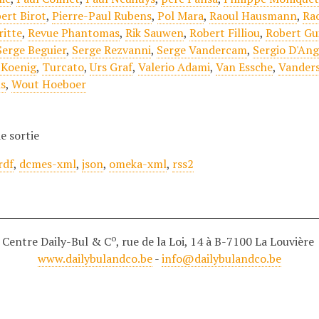
ert Birot
,
Pierre-Paul Rubens
,
Pol Mara
,
Raoul Hausmann
,
Ra
itte
,
Revue Phantomas
,
Rik Sauwen
,
Robert Filliou
,
Robert Gu
Serge Beguier
,
Serge Rezvanni
,
Serge Vandercam
,
Sergio D'Ang
 Koenig
,
Turcato
,
Urs Graf
,
Valerio Adami
,
Van Essche
,
Vander
s
,
Wout Hoeboer
e sortie
rdf
,
dcmes-xml
,
json
,
omeka-xml
,
rss2
o
Centre Daily-Bul & C
, rue de la Loi, 14 à B-7100 La Louvière
www.dailybulandco.be
-
info@dailybulandco.be