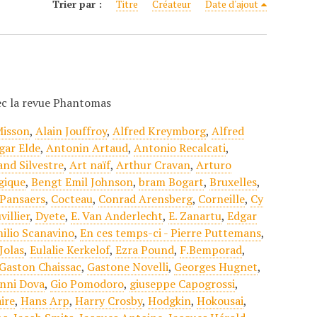
Trier par :
Titre
Créateur
Date d'ajout
vec la revue Phantomas
Misson
,
Alain Jouffroy
,
Alfred Kreymborg
,
Alfred
gar Elde
,
Antonin Artaud
,
Antonio Recalcati
,
nd Silvestre
,
Art naïf
,
Arthur Cravan
,
Arturo
gique
,
Bengt Emil Johnson
,
bram Bogart
,
Bruxelles
,
Pansaers
,
Cocteau
,
Conrad Arensberg
,
Corneille
,
Cy
villier
,
Dyete
,
E. Van Anderlecht
,
E. Zanartu
,
Edgar
ilio Scanavino
,
En ces temps-ci - Pierre Puttemans
,
Jolas
,
Eulalie Kerkelof
,
Ezra Pound
,
F.Bemporad
,
Gaston Chaissac
,
Gastone Novelli
,
Georges Hugnet
,
nni Dova
,
Gio Pomodoro
,
giuseppe Capogrossi
,
ire
,
Hans Arp
,
Harry Crosby
,
Hodgkin
,
Hokousai
,