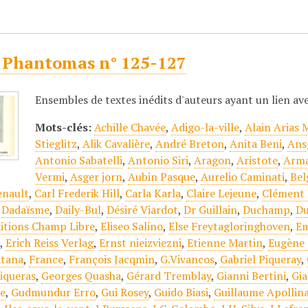
 Phantomas n° 125-127
Ensembles de textes inédits d'auteurs ayant un lien a
Mots-clés:
Achille Chavée
,
Adigo-la-ville
,
Alain Arias 
Stieglitz
,
Alik Cavalière
,
André Breton
,
Anita Beni
,
Ans
Antonio Sabatelli
,
Antonio Siri
,
Aragon
,
Aristote
,
Arma
Vermi
,
Asger jorn
,
Aubin Pasque
,
Aurelio Caminati
,
Bel
enault
,
Carl Frederik Hill
,
Carla Karla
,
Claire Lejeune
,
Clément 
,
Dadaïsme
,
Daily-Bul
,
Désiré Viardot
,
Dr Guillain
,
Duchamp
,
Du
itions Champ Libre
,
Eliseo Salino
,
Else Freytagloringhoven
,
Em
j
,
Erich Reiss Verlag
,
Ernst nieizviezni
,
Etienne Martin
,
Eugène 
tana
,
France
,
François Jacqmin
,
G.Vivancos
,
Gabriel Piqueray
,
iqueras
,
Georges Quasha
,
Gérard Tremblay
,
Gianni Bertini
,
Gia
le
,
Gudmundur Erro
,
Gui Rosey
,
Guido Biasi
,
Guillaume Apollina