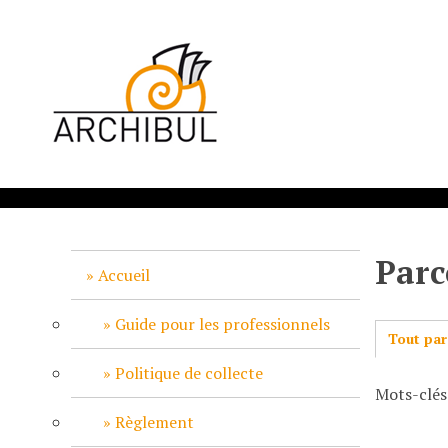
P
a
s
s
e
r
a
u
c
o
n
Parc
t
Accueil
e
n
Guide pour les professionnels
Tout par
u
p
Politique de collecte
Mots-clés
r
i
Règlement
n