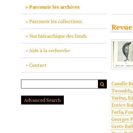
c
Parcourir les archives
i
p
Parcourir les collections
Revue
a
l
Vue hiérarchique des fonds
Aide à la recherche
Contact
Camille R
Twombly
Varèse
,
Ed
Advanced Search
Enrico Ba
Farfa
,
Fon
Georges P
Grete Bal