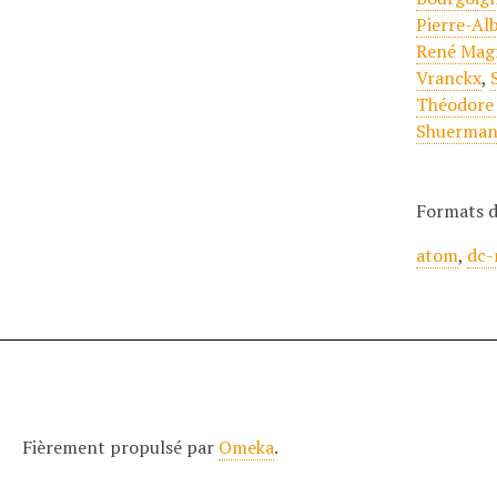
Pierre-Alb
René Magr
Vranckx
,
Théodore
Shuerman
Formats d
atom
,
dc-
Fièrement propulsé par
Omeka
.