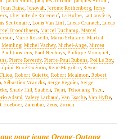
nc
,
Jacob Smits
,
Jacques Antoine
,
Jacques Hérold
,
,
Jean Raine
,
Jehovah
,
Jerome Rothenberg
,
Jerzy
ers
,
L'hermite de Roteneuf
,
La Hulpe
,
La Louvière
,
is Scutenaire
,
Louis Van Lint
,
Lucas Cranach
,
Lucas
rcel Broodthaers
,
Marcel Duchamp
,
Marcel
erson
,
Mario Rossello
,
Mario Schifano
,
Martial
,
Memling
,
Michel Vachey
,
Michel-Ange
,
Mircea
,
Paul Joostens
,
Paul Neuhuys
,
Philippe Moniquet
,
ans
,
Pierre Reverdy
,
Pierre-Paul Rubens
,
Pol Le Roy
,
olpini
,
René Guénon
,
René Magritte
,
Revue
Filiou
,
Robert Guiette
,
Robert Mcalmon
,
Robert
m
,
Sébastien Vranckx
,
Serge Beguier
,
Serge
ckx
,
Shady Hill
,
Suaheli
,
Tajiri
,
Tchouang-Tseu
,
erio Adami
,
Valery Larbaud
,
Van Essche
,
Van Hyfte
,
t Hoeboer
,
Zanzibar
,
Zeus
,
Zurich
ique pour jeune Orang-Outang