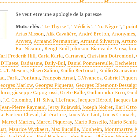
Se veut etre une apologie de la paresse
Mots-clés:
" Le Thyrse "
,
" Médicis "
,
" Nu Nègre "
,
" poin
Arias Misson
,
Alik Cavalière
,
André Breton
,
Anonymes
Anvers
,
Armand Permantier
,
Armand Silvestre
,
Arturo
Bar Nicanor
,
Bengt Emil Johnson
,
Bianca de Pansa
,
bra
arl Frederik Hill
,
Carla Karla
,
Carnaval
,
Christian Dotremont
,
,
D'Haese
,
Dadaïsme
,
Daily-Bul
,
Daniel Pommereulle
,
Dechelett
E.L.T. Mesens
,
Eliseo Salino
,
Emilio Bertonati
,
Emilio Scanavino
ad
,
Farfa
,
Fontana
,
François Arnal
,
G.Vivancos
,
Gabriel Piquer
eorges Marlow
,
Georges Piqueras
,
Georges Ribemont-Dessaig
doro
,
giuseppe Capogrossi
,
Grete Balle
,
Gudmundur Erro
,
Guid
s
,
J.C. Colombo
,
J.H. Silva
,
J.Lefranc
,
Jacques Hérold
,
Jacques L
,
Jean-Pierre Raynaud
,
Jerzy Kujawski
,
Joseph Noiret
,
Karl Otto
Le Facteur Cheval
,
Littérature
,
Louis Van Lint
,
Lucas Cranach
,
Marcel Marien
,
Marcel Piqueray
,
Mario Rossello
,
Mario Schif
ust
,
Maurice Wyckaert
,
Max Bucaille
,
Monheim
,
Montmartre
,
ie
,
Paul Colinet
,
Paul Neuhuys
,
père Pansa
,
Philippe Monique