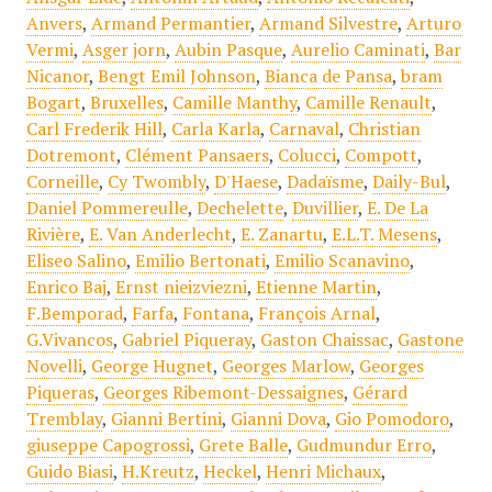
Anvers
,
Armand Permantier
,
Armand Silvestre
,
Arturo
Vermi
,
Asger jorn
,
Aubin Pasque
,
Aurelio Caminati
,
Bar
Nicanor
,
Bengt Emil Johnson
,
Bianca de Pansa
,
bram
Bogart
,
Bruxelles
,
Camille Manthy
,
Camille Renault
,
Carl Frederik Hill
,
Carla Karla
,
Carnaval
,
Christian
Dotremont
,
Clément Pansaers
,
Colucci
,
Compott
,
Corneille
,
Cy Twombly
,
D'Haese
,
Dadaïsme
,
Daily-Bul
,
Daniel Pommereulle
,
Dechelette
,
Duvillier
,
E. De La
Rivière
,
E. Van Anderlecht
,
E. Zanartu
,
E.L.T. Mesens
,
Eliseo Salino
,
Emilio Bertonati
,
Emilio Scanavino
,
Enrico Baj
,
Ernst nieizviezni
,
Etienne Martin
,
F.Bemporad
,
Farfa
,
Fontana
,
François Arnal
,
G.Vivancos
,
Gabriel Piqueray
,
Gaston Chaissac
,
Gastone
Novelli
,
George Hugnet
,
Georges Marlow
,
Georges
Piqueras
,
Georges Ribemont-Dessaignes
,
Gérard
Tremblay
,
Gianni Bertini
,
Gianni Dova
,
Gio Pomodoro
,
giuseppe Capogrossi
,
Grete Balle
,
Gudmundur Erro
,
Guido Biasi
,
H.Kreutz
,
Heckel
,
Henri Michaux
,