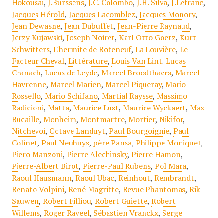
Hokousai
,
J.Burssens
,
J.C. Colombo
,
J.H. Silva
,
J.Lefranc
,
Jacques Hérold
,
Jacques Lacomblez
,
Jacques Monory
,
Jean Dewasne
,
Jean Dubuffet
,
Jean-Pierre Raynaud
,
Jerzy Kujawski
,
Joseph Noiret
,
Karl Otto Goetz
,
Kurt
Schwitters
,
L'hermite de Roteneuf
,
La Louvière
,
Le
Facteur Cheval
,
Littérature
,
Louis Van Lint
,
Lucas
Cranach
,
Lucas de Leyde
,
Marcel Broodthaers
,
Marcel
Havrenne
,
Marcel Marien
,
Marcel Piqueray
,
Mario
Rossello
,
Mario Schifano
,
Martial Raysse
,
Massimo
Radicioni
,
Matta
,
Maurice Lust
,
Maurice Wyckaert
,
Max
Bucaille
,
Monheim
,
Montmartre
,
Mortier
,
Nikifor
,
Nitchevoi
,
Octave Landuyt
,
Paul Bourgoignie
,
Paul
Colinet
,
Paul Neuhuys
,
père Pansa
,
Philippe Moniquet
,
Piero Manzoni
,
Pierre Alechinsky
,
Pierre Hamon
,
Pierre-Albert Birot
,
Pierre-Paul Rubens
,
Pol Mara
,
Raoul Hausmann
,
Raoul Ubac
,
Reinhout
,
Rembrandt
,
Renato Volpini
,
René Magritte
,
Revue Phantomas
,
Rik
Sauwen
,
Robert Filliou
,
Robert Guiette
,
Robert
Willems
,
Roger Raveel
,
Sébastien Vranckx
,
Serge