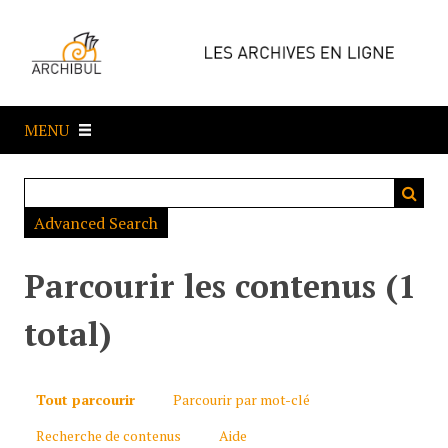
P
a
s
s
e
MENU
r
a
u
c
Advanced Search
o
n
t
Parcourir les contenus (1
e
n
total)
u
p
r
Tout parcourir
Parcourir par mot-clé
i
Recherche de contenus
Aide
n