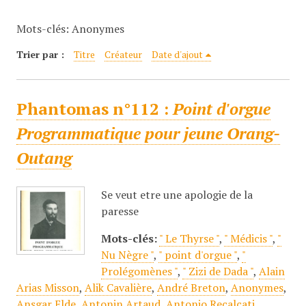
c
Mots-clés: Anonymes
i
p
Trier par :
Titre
Créateur
Date d'ajout
a
l
Phantomas n°112 :
Point d'orgue
Programmatique pour jeune Orang-
Outang
Se veut etre une apologie de la
paresse
Mots-clés:
" Le Thyrse "
,
" Médicis "
,
"
Nu Nègre "
,
" point d'orgue "
,
"
Prolégomènes "
,
" Zizi de Dada "
,
Alain
Arias Misson
,
Alik Cavalière
,
André Breton
,
Anonymes
,
Ansgar Elde
,
Antonin Artaud
,
Antonio Recalcati
,